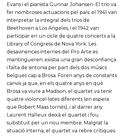
Evans i el pianista Gunnar Johansen. El trio va
fer nombroses actuacions pel país; el 1941 van
interpretar la integral dels trios de
Beethoven a Los Angeles, i el 1942 van
participar en un cicle de quatre concerts a la
Library of Congress de Nova York. Les
desavinences internes del Pro Arte es
mantingueren; existia una gran desconfiança
i falta de sintonia per part dels dos músics
belgues cap a Brosa. Foren anys de constants
canvis ja que, en els quatre anys en què
Brosa va viure a Madison, el quartet va tenir
quatre violoncel·listes diferents (en espera
que Robert Maas tornés), i al darrer any
Laurent Halleux deixà el quartet i fou
substituït per un nou membre. Malgrat la
situació interna, el quartet va rebre crítiques