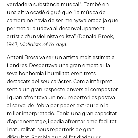
verdadera substància musical”. També en
una altra ocasió digué que “la música de
cambra no havia de ser menysvalorada ja que
permetia i ajudava al desenvolupament
artístic d'un violinista solista” (Donald Brook,
1947,
Violinists of To-day
).
Antoni Brosa va ser un artista molt estimat a
Londres. Despertava una gran simpatia i la
seva bonhomia i humilitat eren trets
destacats del seu caràcter. Com a intèrpret
sentia un gran respecte envers el compositor
i quan afrontava un nou repertori es posava
al servei de l'obra per poder extreure'n la
millor interpretació. Tenia una gran capacitat
d’aprenentatge, i podia afrontar amb facilitat
i naturalitat nous repertoris de gran
dificultat. Sembla que el fet d'adquirir