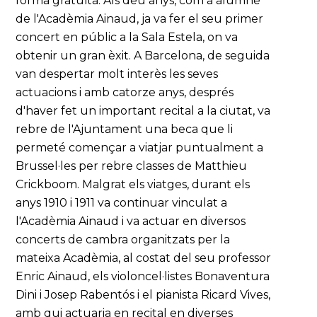
forma gratuïta. Als deu anys, com a alumne
de l'Acadèmia Ainaud, ja va fer el seu primer
concert en públic a la Sala Estela, on va
obtenir un gran èxit. A Barcelona, de seguida
van despertar molt interès les seves
actuacions i amb catorze anys, després
d'haver fet un important recital a la ciutat, va
rebre de l'Ajuntament una beca que li
permeté començar a viatjar puntualment a
Brussel·les per rebre classes de Matthieu
Crickboom. Malgrat els viatges, durant els
anys 1910 i 1911 va continuar vinculat a
l'Acadèmia Ainaud i va actuar en diversos
concerts de cambra organitzats per la
mateixa Acadèmia, al costat del seu professor
Enric Ainaud, els violoncel·listes Bonaventura
Dini i Josep Rabentós i el pianista Ricard Vives,
amb qui actuaria en recital en diverses