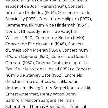
Rapsòdia núm. 1 de Bartók (1933), Concerto
espagnol de Joan Manén (1934), Concert
núm. 1 de Prokófiev (1934), Concert en re de
Stravinsky (1935), Concert de Malipiero (1937),
Kammermusik núm. 4 de Hindemith (1937),
Norfolk Rhapsody núm. 1 de Vaughan
Williams (1940), Concert de Britten (1940),
Concert de Fartein Valen (1948), Concert
d'Ernest John Moeran (1950), Concert núm. 1
d'Aaron Copland (1950), Concert de Robert
Gerhard (1950), Cinéma-Fantaisie d'après Le
Bœuf sur le toit de Milhaud (1952) o Concert
núm. 3 de Stanley Bate (1952). Entre els
directors amb qui Brosa va col·laborar
destaquen els següents: Sergei Koussevistki,
Ernest Ansermet, Henry Wood, John
Barbirolli, Malcom Sargent, Herman
Scherchen i Thomas Beecham. També cal