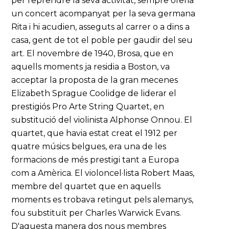
per reprendre la seva activitat, sempre oferia
un concert acompanyat per la seva germana
Rita i hi acudien, asseguts al carrer o a dins a
casa, gent de tot el poble per gaudir del seu
art. El novembre de 1940, Brosa, que en
aquells moments ja residia a Boston, va
acceptar la proposta de la gran mecenes
Elizabeth Sprague Coolidge de liderar el
prestigiós Pro Arte String Quartet, en
substitució del violinista Alphonse Onnou. El
quartet, que havia estat creat el 1912 per
quatre músics belgues, era una de les
formacions de més prestigi tant a Europa
com a Amèrica. El violoncel·lista Robert Maas,
membre del quartet que en aquells
moments es trobava retingut pels alemanys,
fou substituït per Charles Warwick Evans.
D'aquesta manera dos nous membres