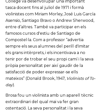
College va desenvolupar una important
tasca docent fins al juliol de 1971 i formà
violinistes com Miriam Morley, José Luis García
Asensio, Santiago Bravo o Andrew Sherwood,
entre d’altres. També va participar en els
famosos cursos d'estiu de Santiago de
Compostel·la. Com a professor “advertia
sempre els seus alumnes del perill d'imitar
els grans intèrprets, i els incentivava a no
tenir por de trobar el seu propi camí i la seva
pròpia personalitat per així gaudir de la
satisfacció de poder expressar-se ells
mateixos” (Donald Brook, 1947,
Violinists of To-
day
).
Brosa fou un violinista amb un aparell tècnic
extraordinari del qual mai va fer gran
ostentació. La seva personalitat i la seva