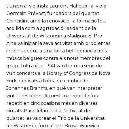
s'unien al violinista Laurent Halleux i al viola
Germain Prévost, fundadors del quartet.
Coincidint amb la renovació, la formació fou
acollida com a agrupació resident de la
Universitat de Wisconsin a Madison. El Pro
Arte va iniciar la seva activitat amb problemes
interns degut a una forta bel·ligerància dels
músics belgues contra els nous membres del
grup. Tot i així, el 1941 van fer una sèrie de
vuit concerts a la Library of Congress de Nova
York, dedicats a l'obra de cambra de
Johannes Brahms, en què van interpretar
vint-i-tres obres. Aquest mateix cicle fou
repetit en cinc ocasions més en diverses
ciutats. Paral·lelament a l'activitat del
quartet, es va crear el Trio de la Universitat
de Wisconsin, format per Brosa, Warwick