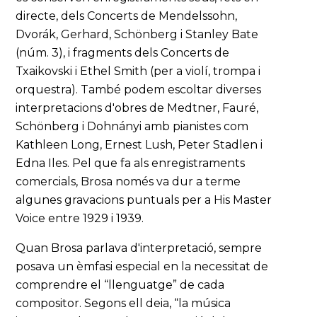
directe, dels Concerts de Mendelssohn,
Dvorák, Gerhard, Schönberg i Stanley Bate
(núm. 3), i fragments dels Concerts de
Txaikovski i Ethel Smith (per a violí, trompa i
orquestra). També podem escoltar diverses
interpretacions d'obres de Medtner, Fauré,
Schönberg i Dohnányi amb pianistes com
Kathleen Long, Ernest Lush, Peter Stadlen i
Edna Iles. Pel que fa als enregistraments
comercials, Brosa només va dur a terme
algunes gravacions puntuals per a His Master
Voice entre 1929 i 1939.
Quan Brosa parlava d'interpretació, sempre
posava un èmfasi especial en la necessitat de
comprendre el “llenguatge” de cada
compositor. Segons ell deia, “la música