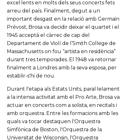
excel·lents en molts dels seus concerts fets
arreu del país. Finalment, degut a un
important desgast en la relació amb Germain
Prévost, Brosa va decidir deixar el quartet i el
1945 acceptà el càrrec de cap del
Departament de Violí de l’Smith College de
Massachusetts on fou “artista en residència”
durant tres temporades. El 1948 va retornar
finalment a Londres amb la seva esposa, per
establir-s'hi de nou.
Durant l'etapa als Estats Units, paral·lelament
a la intensa activitat amb el Pro Arte, Brosa va
actuar en concerts com a solista, en recitals i
amb orquestra. Entre les formacions amb les
quals va tocar destaquen l'Orquestra
Simfònica de Boston, l'Orquestra de la
Universitat de Wisconsin, l'Orquestra