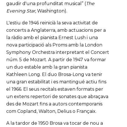
gaudir d'una profunditat musical” (
The
Evening Star
, Washington).
L'estiu de 1946 reinicià la seva activitat de
concerts a Anglaterra, amb actuacions per a
la ràdio amb el pianista Ernest Lush i una
nova participació als Proms amb la London
Symphony Orchestra interpretant el Concert
núm. 5 de Mozart. A partir de 1947 va formar
un duo estable amb la gran pianista
Kathleen Long. El duo Brosa-Long va tenir
una gran estabilitat i es mantingué actiu fins
el 1966. El seus recitals estaven formats per
un extens repertori de sonates que abraçava
des de Mozart fins a autors contemporanis
com Copland, Walton, Delius o Françaix.
A la tardor de 1950 Brosa va tocar de nou a