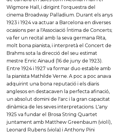
Wigmore Hall, i dirigint l'orquestra del
cinema Broadway Palladium. Durant els anys
1923 i 1924 va actuar a Barcelona en diverses
ocasions per a l'Associació Íntima de Concerts;
va fer un recital amb la seva germana Rita,
molt bona pianista, i interpretà el Concert de
Brahms sota la direcció del seu estimat
mestre Enric Ainaud (16 de juny de 1923).
Entre 1924 i 1927 va formar duo estable amb
la pianista Mathilde Verne. A poc a poc anava
adquirint una bona reputació i els diaris
anglesos en destacaven la perfecta afinació,
un absolut domini de l'arc i la gran capacitat
dinàmica de les seves interpretacions. L'any
1925 va fundar el Brosa String Quartet
juntament amb Matthew Greenbaum (violí),
Leonard Rubens (viola) i Anthony Pini