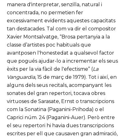
manera d'interpretar, senzilla, natural i
concentrada, no permetien fer
excessivament evidents aquestes capacitats
tan destacades. Tal com va dir el compositor
Xavier Montsalvatge, “Brosa pertanyia a la
classe d’artistes poc habituals que
avantposen l'honestedat a qualsevol factor
que pogués ajudar-lo a incrementar els seus
èxits per la via fàcil de l'efectisme” (
La
Vanguardia
, 15 de març de 1979). Tot i així, en
alguns dels seus recitals, acompanyant les
sonates del gran repertori, tocava obres
virtuoses de Sarasate, Ernst o transcripcions
com la Sonatina (Paganini-Prihoda) o el
Caprici núm. 24 (Paganini-Auer). Però entre
el seu repertori hi havia dues transcripcions
escrites per ell que causaven gran admiració,