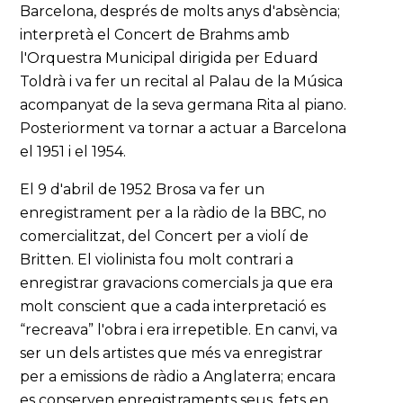
Barcelona, després de molts anys d'absència;
interpretà el Concert de Brahms amb
l'Orquestra Municipal dirigida per Eduard
Toldrà i va fer un recital al Palau de la Música
acompanyat de la seva germana Rita al piano.
Posteriorment va tornar a actuar a Barcelona
el 1951 i el 1954.
El 9 d'abril de 1952 Brosa va fer un
enregistrament per a la ràdio de la BBC, no
comercialitzat, del Concert per a violí de
Britten. El violinista fou molt contrari a
enregistrar gravacions comercials ja que era
molt conscient que a cada interpretació es
“recreava” l'obra i era irrepetible. En canvi, va
ser un dels artistes que més va enregistrar
per a emissions de ràdio a Anglaterra; encara
es conserven enregistraments seus, fets en