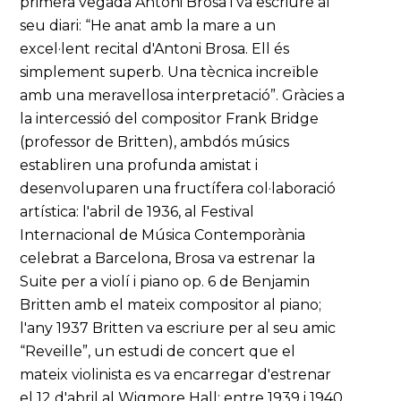
primera vegada Antoni Brosa i va escriure al
seu diari: “He anat amb la mare a un
excel·lent recital d'Antoni Brosa. Ell és
simplement superb. Una tècnica increïble
amb una meravellosa interpretació”. Gràcies a
la intercessió del compositor Frank Bridge
(professor de Britten), ambdós músics
establiren una profunda amistat i
desenvoluparen una fructífera col·laboració
artística: l'abril de 1936, al Festival
Internacional de Música Contemporània
celebrat a Barcelona, Brosa va estrenar la
Suite per a violí i piano op. 6 de Benjamin
Britten amb el mateix compositor al piano;
l'any 1937 Britten va escriure per al seu amic
“Reveille”, un estudi de concert que el
mateix violinista es va encarregar d'estrenar
el 12 d'abril al Wigmore Hall; entre 1939 i 1940