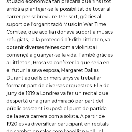
situació econòmica tan precària que fins i tot
arribà a plantejar-se la possibilitat de tocar al
carrer per sobreviure. Per sort, gràcies al
suport de l'organització Music in War Time
Comitee, que acollia i donava suport a músics
refugiats, i a la protecció d’Edith Littleton, va
obtenir diverses feines com a violinista i
començà a guanyar-se la vida. També gràcies
a Littleton, Brosa va conèixer la que seria en
el futur la seva esposa, Margaret Dallas.
Durant aquells primers anys va treballar
formant part de diverses orquestres. El 5 de
juny de 1919 a Londres va fer un recital que
despertà una gran admiració per part del
públic assistent i suposà el punt de partida
de la seva carrera com a solista. A partir de
1920 es va diversificar participant en recitals
de cambra en sales com l'Aeollian Hall i el