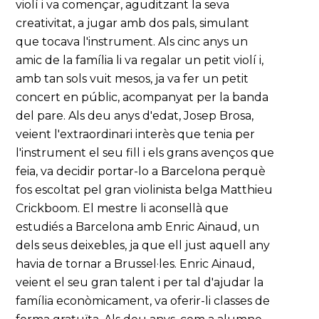
violí i va començar, aguditzant la seva
creativitat, a jugar amb dos pals, simulant
que tocava l'instrument. Als cinc anys un
amic de la família li va regalar un petit violí i,
amb tan sols vuit mesos, ja va fer un petit
concert en públic, acompanyat per la banda
del pare. Als deu anys d'edat, Josep Brosa,
veient l'extraordinari interès que tenia per
l'instrument el seu fill i els grans avenços que
feia, va decidir portar-lo a Barcelona perquè
fos escoltat pel gran violinista belga Matthieu
Crickboom. El mestre li aconsellà que
estudiés a Barcelona amb Enric Ainaud, un
dels seus deixebles, ja que ell just aquell any
havia de tornar a Brussel·les. Enric Ainaud,
veient el seu gran talent i per tal d'ajudar la
família econòmicament, va oferir-li classes de