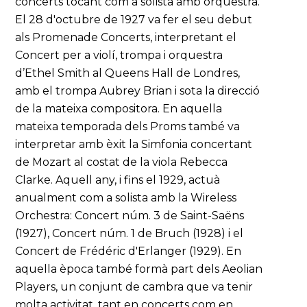
concerts tocant com a solista amb orquestra.
El 28 d'octubre de 1927 va fer el seu debut
als Promenade Concerts, interpretant el
Concert per a violí, trompa i orquestra
d’Ethel Smith al Queens Hall de Londres,
amb el trompa Aubrey Brian i sota la direcció
de la mateixa compositora. En aquella
mateixa temporada dels Proms també va
interpretar amb èxit la Simfonia concertant
de Mozart al costat de la viola Rebecca
Clarke. Aquell any, i fins el 1929, actuà
anualment com a solista amb la Wireless
Orchestra: Concert núm. 3 de Saint-Saëns
(1927), Concert núm. 1 de Bruch (1928) i el
Concert de Frédéric d'Erlanger (1929). En
aquella època també formà part dels Aeolian
Players, un conjunt de cambra que va tenir
molta activitat, tant en concerts com en