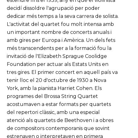
estendre fins el 1939, any en què el violinista
decidí dissoldre l'agrupació per poder
dedicar més temps a la seva carrera de solista.
L'activitat del quartet fou molt intensa amb
un important nombre de concerts anuals i
amb gires per Europa i Amèrica. Un dels fets
més transcendents per a la formació fou la
invitació de l'Elizabeth Sprague Coolidge
Foundation per actuar als Estats Units en
tres gires. El primer concert en aquell país va
tenir lloc el 20 d'octubre de 1930 a Nova
York, amb la pianista Harriet Cohen. Els
programes del Brossa String Quartet
acostumaven a estar formats per quartets
del repertori clàssic, amb una especial
atenció als quartets de Beethoven i a obres
de compositors contemporanis que sovint
estrenaven o interpretaven en primera