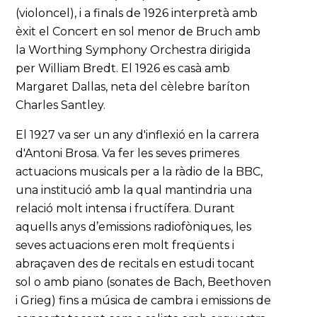
(violoncel), i a finals de 1926 interpretà amb
èxit el Concert en sol menor de Bruch amb
la Worthing Symphony Orchestra dirigida
per William Bredt. El 1926 es casà amb
Margaret Dallas, neta del cèlebre baríton
Charles Santley.
El 1927 va ser un any d'inflexió en la carrera
d'Antoni Brosa. Va fer les seves primeres
actuacions musicals per a la ràdio de la BBC,
una institució amb la qual mantindria una
relació molt intensa i fructífera. Durant
aquells anys d’emissions radiofòniques, les
seves actuacions eren molt freqüents i
abraçaven des de recitals en estudi tocant
sol o amb piano (sonates de Bach, Beethoven
i Grieg) fins a música de cambra i emissions de