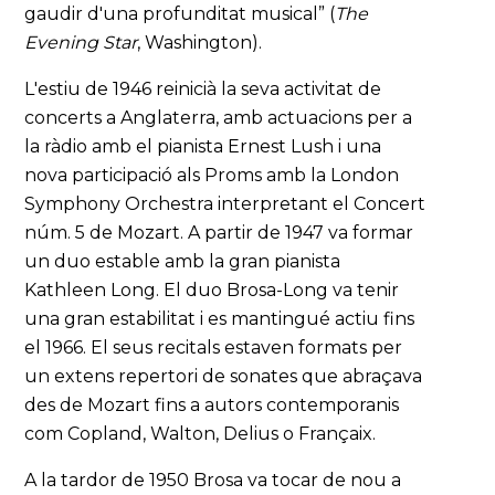
gaudir d'una profunditat musical” (
The
Evening Star
, Washington).
L'estiu de 1946 reinicià la seva activitat de
concerts a Anglaterra, amb actuacions per a
la ràdio amb el pianista Ernest Lush i una
nova participació als Proms amb la London
Symphony Orchestra interpretant el Concert
núm. 5 de Mozart. A partir de 1947 va formar
un duo estable amb la gran pianista
Kathleen Long. El duo Brosa-Long va tenir
una gran estabilitat i es mantingué actiu fins
el 1966. El seus recitals estaven formats per
un extens repertori de sonates que abraçava
des de Mozart fins a autors contemporanis
com Copland, Walton, Delius o Françaix.
A la tardor de 1950 Brosa va tocar de nou a