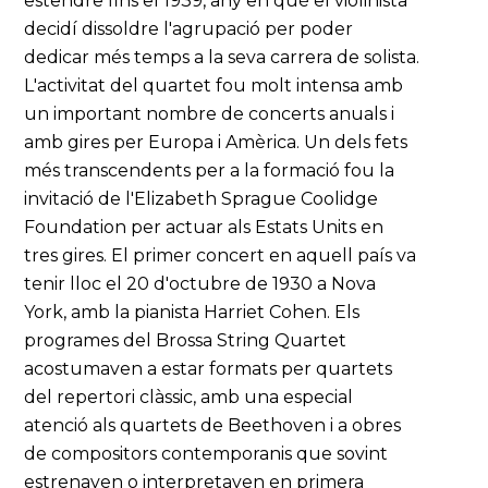
estendre fins el 1939, any en què el violinista
decidí dissoldre l'agrupació per poder
dedicar més temps a la seva carrera de solista.
L'activitat del quartet fou molt intensa amb
un important nombre de concerts anuals i
amb gires per Europa i Amèrica. Un dels fets
més transcendents per a la formació fou la
invitació de l'Elizabeth Sprague Coolidge
Foundation per actuar als Estats Units en
tres gires. El primer concert en aquell país va
tenir lloc el 20 d'octubre de 1930 a Nova
York, amb la pianista Harriet Cohen. Els
programes del Brossa String Quartet
acostumaven a estar formats per quartets
del repertori clàssic, amb una especial
atenció als quartets de Beethoven i a obres
de compositors contemporanis que sovint
estrenaven o interpretaven en primera