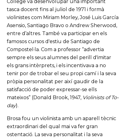
College va desenvolupar una important
tasca docent fins al juliol de 1971 i formà
violinistes com Miriam Morley, José Luis García
Asensio, Santiago Bravo o Andrew Sherwood,
entre d’altres. També va participar en els
famosos cursos d'estiu de Santiago de
Compostel·la. Com a professor “advertia
sempre els seus alumnes del perill d'imitar
els grans intèrprets, i els incentivava a no
tenir por de trobar el seu propi camí i la seva
pròpia personalitat per així gaudir de la
satisfacció de poder expressar-se ells
mateixos” (Donald Brook, 1947,
Violinists of To-
day
).
Brosa fou un violinista amb un aparell tècnic
extraordinari del qual mai va fer gran
ostentació. La seva personalitat i la seva