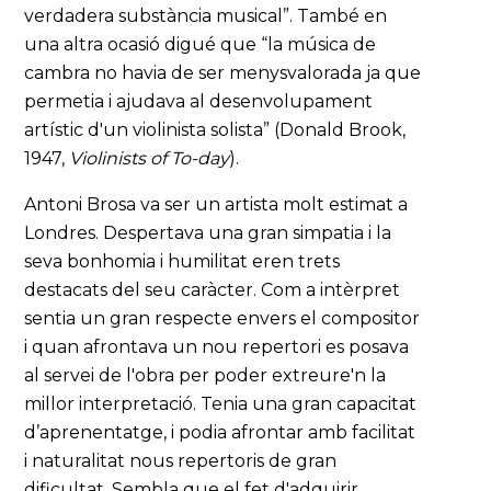
verdadera substància musical”. També en
una altra ocasió digué que “la música de
cambra no havia de ser menysvalorada ja que
permetia i ajudava al desenvolupament
artístic d'un violinista solista” (Donald Brook,
1947,
Violinists of To-day
).
Antoni Brosa va ser un artista molt estimat a
Londres. Despertava una gran simpatia i la
seva bonhomia i humilitat eren trets
destacats del seu caràcter. Com a intèrpret
sentia un gran respecte envers el compositor
i quan afrontava un nou repertori es posava
al servei de l'obra per poder extreure'n la
millor interpretació. Tenia una gran capacitat
d’aprenentatge, i podia afrontar amb facilitat
i naturalitat nous repertoris de gran
dificultat. Sembla que el fet d'adquirir