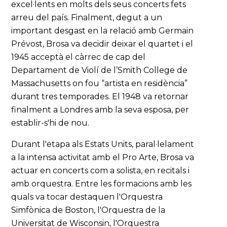
excel·lents en molts dels seus concerts fets
arreu del país. Finalment, degut a un
important desgast en la relació amb Germain
Prévost, Brosa va decidir deixar el quartet i el
1945 acceptà el càrrec de cap del
Departament de Violí de l’Smith College de
Massachusetts on fou “artista en residència”
durant tres temporades. El 1948 va retornar
finalment a Londres amb la seva esposa, per
establir-s'hi de nou.
Durant l'etapa als Estats Units, paral·lelament
a la intensa activitat amb el Pro Arte, Brosa va
actuar en concerts com a solista, en recitals i
amb orquestra. Entre les formacions amb les
quals va tocar destaquen l'Orquestra
Simfònica de Boston, l'Orquestra de la
Universitat de Wisconsin, l'Orquestra