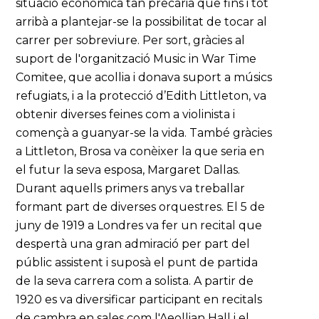
situació econòmica tan precària que fins i tot
arribà a plantejar-se la possibilitat de tocar al
carrer per sobreviure. Per sort, gràcies al
suport de l'organització Music in War Time
Comitee, que acollia i donava suport a músics
refugiats, i a la protecció d’Edith Littleton, va
obtenir diverses feines com a violinista i
començà a guanyar-se la vida. També gràcies
a Littleton, Brosa va conèixer la que seria en
el futur la seva esposa, Margaret Dallas.
Durant aquells primers anys va treballar
formant part de diverses orquestres. El 5 de
juny de 1919 a Londres va fer un recital que
despertà una gran admiració per part del
públic assistent i suposà el punt de partida
de la seva carrera com a solista. A partir de
1920 es va diversificar participant en recitals
de cambra en sales com l'Aeollian Hall i el