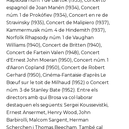
Rapsòdia núm. 1 de Bartók (1933), Concerto
espagnol de Joan Manén (1934), Concert
núm. 1 de Prokófiev (1934), Concert en re de
Stravinsky (1935), Concert de Malipiero (1937),
Kammermusik núm. 4 de Hindemith (1937),
Norfolk Rhapsody núm. 1 de Vaughan
Williams (1940), Concert de Britten (1940),
Concert de Fartein Valen (1948), Concert
d'Ernest John Moeran (1950), Concert núm. 1
d'Aaron Copland (1950), Concert de Robert
Gerhard (1950), Cinéma-Fantaisie d'après Le
Bœuf sur le toit de Milhaud (1952) o Concert
núm. 3 de Stanley Bate (1952). Entre els
directors amb qui Brosa va col·laborar
destaquen els següents: Sergei Koussevistki,
Ernest Ansermet, Henry Wood, John
Barbirolli, Malcom Sargent, Herman
Scherchen i Thomas Beecham. També cal