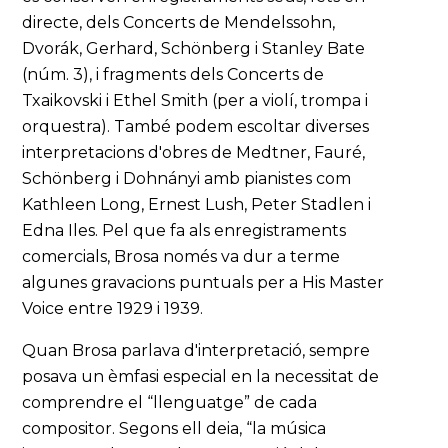
directe, dels Concerts de Mendelssohn,
Dvorák, Gerhard, Schönberg i Stanley Bate
(núm. 3), i fragments dels Concerts de
Txaikovski i Ethel Smith (per a violí, trompa i
orquestra). També podem escoltar diverses
interpretacions d'obres de Medtner, Fauré,
Schönberg i Dohnányi amb pianistes com
Kathleen Long, Ernest Lush, Peter Stadlen i
Edna Iles. Pel que fa als enregistraments
comercials, Brosa només va dur a terme
algunes gravacions puntuals per a His Master
Voice entre 1929 i 1939.
Quan Brosa parlava d'interpretació, sempre
posava un èmfasi especial en la necessitat de
comprendre el “llenguatge” de cada
compositor. Segons ell deia, “la música