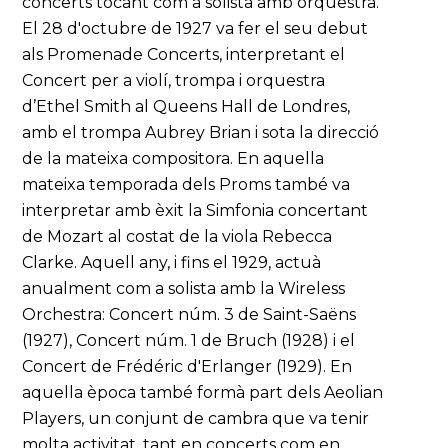
concerts tocant com a solista amb orquestra.
El 28 d'octubre de 1927 va fer el seu debut
als Promenade Concerts, interpretant el
Concert per a violí, trompa i orquestra
d’Ethel Smith al Queens Hall de Londres,
amb el trompa Aubrey Brian i sota la direcció
de la mateixa compositora. En aquella
mateixa temporada dels Proms també va
interpretar amb èxit la Simfonia concertant
de Mozart al costat de la viola Rebecca
Clarke. Aquell any, i fins el 1929, actuà
anualment com a solista amb la Wireless
Orchestra: Concert núm. 3 de Saint-Saëns
(1927), Concert núm. 1 de Bruch (1928) i el
Concert de Frédéric d'Erlanger (1929). En
aquella època també formà part dels Aeolian
Players, un conjunt de cambra que va tenir
molta activitat, tant en concerts com en