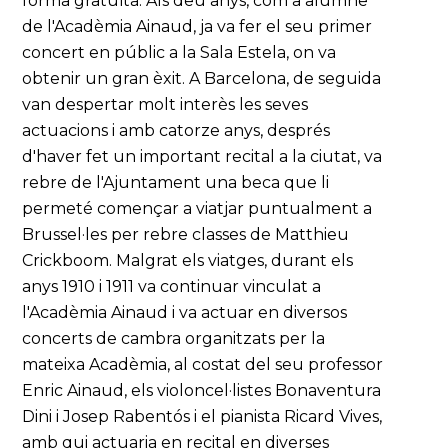
forma gratuïta. Als deu anys, com a alumne
de l'Acadèmia Ainaud, ja va fer el seu primer
concert en públic a la Sala Estela, on va
obtenir un gran èxit. A Barcelona, de seguida
van despertar molt interès les seves
actuacions i amb catorze anys, després
d'haver fet un important recital a la ciutat, va
rebre de l'Ajuntament una beca que li
permeté començar a viatjar puntualment a
Brussel·les per rebre classes de Matthieu
Crickboom. Malgrat els viatges, durant els
anys 1910 i 1911 va continuar vinculat a
l'Acadèmia Ainaud i va actuar en diversos
concerts de cambra organitzats per la
mateixa Acadèmia, al costat del seu professor
Enric Ainaud, els violoncel·listes Bonaventura
Dini i Josep Rabentós i el pianista Ricard Vives,
amb qui actuaria en recital en diverses