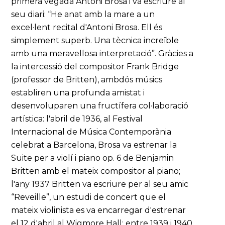
primera vegada Antoni Brosa i va escriure al
seu diari: “He anat amb la mare a un
excel·lent recital d'Antoni Brosa. Ell és
simplement superb. Una tècnica increïble
amb una meravellosa interpretació”. Gràcies a
la intercessió del compositor Frank Bridge
(professor de Britten), ambdós músics
establiren una profunda amistat i
desenvoluparen una fructífera col·laboració
artística: l'abril de 1936, al Festival
Internacional de Música Contemporània
celebrat a Barcelona, Brosa va estrenar la
Suite per a violí i piano op. 6 de Benjamin
Britten amb el mateix compositor al piano;
l'any 1937 Britten va escriure per al seu amic
“Reveille”, un estudi de concert que el
mateix violinista es va encarregar d'estrenar
el 12 d'abril al Wigmore Hall; entre 1939 i 1940