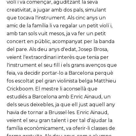
violí i va començar, aguditzant la seva
creativitat, a jugar amb dos pals, simulant
que tocava l'instrument. Als cinc anys un
amic de la família li va regalar un petit violí i,
amb tan sols vuit mesos, ja va fer un petit
concert en públic, acompanyat per la banda
del pare. Als deu anys d'edat, Josep Brosa,
veient l'extraordinari interès que tenia per
l'instrument el seu fill i els grans avenços que
feia, va decidir portar-lo a Barcelona perquè
fos escoltat pel gran violinista belga Matthieu
Crickboom. El mestre li aconsellà que
estudiés a Barcelona amb Enric Ainaud, un
dels seus deixebles, ja que ell just aquell any
havia de tornar a Brussel·les. Enric Ainaud,
veient el seu gran talent i per tal d'ajudar la
família econòmicament, va oferir-li classes de