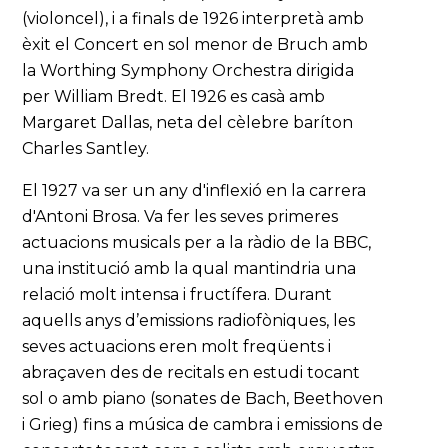
(violoncel), i a finals de 1926 interpretà amb
èxit el Concert en sol menor de Bruch amb
la Worthing Symphony Orchestra dirigida
per William Bredt. El 1926 es casà amb
Margaret Dallas, neta del cèlebre baríton
Charles Santley.
El 1927 va ser un any d'inflexió en la carrera
d'Antoni Brosa. Va fer les seves primeres
actuacions musicals per a la ràdio de la BBC,
una institució amb la qual mantindria una
relació molt intensa i fructífera. Durant
aquells anys d’emissions radiofòniques, les
seves actuacions eren molt freqüents i
abraçaven des de recitals en estudi tocant
sol o amb piano (sonates de Bach, Beethoven
i Grieg) fins a música de cambra i emissions de