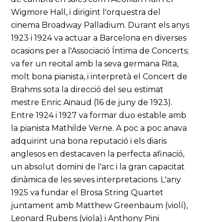
Wigmore Hall, i dirigint l'orquestra del
cinema Broadway Palladium. Durant els anys
1923 i 1924 va actuar a Barcelona en diverses
ocasions per a l'Associació Íntima de Concerts;
va fer un recital amb la seva germana Rita,
molt bona pianista, i interpretà el Concert de
Brahms sota la direcció del seu estimat
mestre Enric Ainaud (16 de juny de 1923).
Entre 1924 i 1927 va formar duo estable amb
la pianista Mathilde Verne. A poc a poc anava
adquirint una bona reputació i els diaris
anglesos en destacaven la perfecta afinació,
un absolut domini de l'arc i la gran capacitat
dinàmica de les seves interpretacions. L'any
1925 va fundar el Brosa String Quartet
juntament amb Matthew Greenbaum (violí),
Leonard Rubens (viola) i Anthony Pini