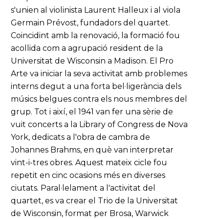
s'unien al violinista Laurent Halleux i al viola
Germain Prévost, fundadors del quartet.
Coincidint amb la renovació, la formació fou
acollida com a agrupació resident de la
Universitat de Wisconsin a Madison. El Pro
Arte va iniciar la seva activitat amb problemes
interns degut a una forta bel·ligerància dels
músics belgues contra els nous membres del
grup. Tot i així, el 1941 van fer una sèrie de
vuit concerts a la Library of Congress de Nova
York, dedicats a l'obra de cambra de
Johannes Brahms, en què van interpretar
vint-i-tres obres. Aquest mateix cicle fou
repetit en cinc ocasions més en diverses
ciutats. Paral·lelament a l'activitat del
quartet, es va crear el Trio de la Universitat
de Wisconsin, format per Brosa, Warwick