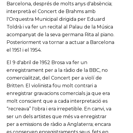
Barcelona, després de molts anys d'absència;
interpretà el Concert de Brahms amb
l'Orquestra Municipal dirigida per Eduard
Toldrà i va fer un recital al Palau de la Música
acompanyat de la seva germana Rita al piano.
Posteriorment va tornar a actuar a Barcelona
el 1951 i el 1954.
El 9 d'abril de 1952 Brosa va fer un
enregistrament per a la ràdio de la BBC, no
comercialitzat, del Concert per a violí de
Britten. El violinista fou molt contrari a
enregistrar gravacions comercials ja que era
molt conscient que a cada interpretació es
“recreava” l'obra i era irrepetible. En canvi, va
ser un dels artistes que més va enregistrar
per a emissions de ràdio a Anglaterra; encara
es conserven enregistraments seus, fets en