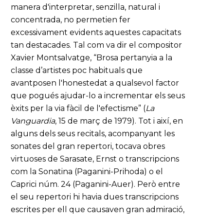
manera d'interpretar, senzilla, natural i
concentrada, no permetien fer
excessivament evidents aquestes capacitats
tan destacades. Tal com va dir el compositor
Xavier Montsalvatge, “Brosa pertanyia a la
classe d’artistes poc habituals que
avantposen l'honestedat a qualsevol factor
que pogués ajudar-lo a incrementar els seus
èxits per la via fàcil de l'efectisme” (
La
Vanguardia
, 15 de març de 1979). Tot i així, en
alguns dels seus recitals, acompanyant les
sonates del gran repertori, tocava obres
virtuoses de Sarasate, Ernst o transcripcions
com la Sonatina (Paganini-Prihoda) o el
Caprici núm. 24 (Paganini-Auer). Però entre
el seu repertori hi havia dues transcripcions
escrites per ell que causaven gran admiració,