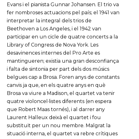
Evans i el pianista Gunnar Johansen. El trio va
fer nombroses actuacions pel país; el 1941 van
interpretar la integral dels trios de
Beethoven a Los Angeles, i el 1942 van
participar en un cicle de quatre concerts a la
Library of Congress de Nova York. Les
desavinences internes del Pro Arte es
mantingueren; existia una gran desconfiança
i falta de sintonia per part dels dos músics
belgues cap a Brosa. Foren anys de constants
canvis ja que, en els quatre anys en què
Brosa va viure a Madison, el quartet va tenir
quatre violoncel·listes diferents (en espera
que Robert Maas tornés), i al darrer any
Laurent Halleux deixà el quartet i fou
substituït per un nou membre. Malgrat la
situació interna, el quartet va rebre crítiques