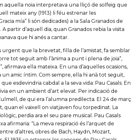
aquella noia interpretava una lliçó de solfeig que
l mateix any (1913) li féu estrenar les
Gracia mía” li són dedicades) a la Sala Granados de
A partir d’aquell dia, quan Granados rebia la visita
emanava que hi anés a cantar.
 urgent que la brevetat, filla de l’amistat, fa semblar
corre tot seguit amb l’ànima a punt i plena de joia”,
”, afirmava ella mateixa. En una d’aquelles ocasions,
 un amic íntim. Com sempre, ella hi anà tot seguit,
que esdevindria cabdal a la seva vida: Pau Casals. En
ivia en un ambient d’art elevat. Per indicació de
lmell, de qui era l’alumna predilecta. El 24 de març
 quan el vaixell on viatjaven fou torpedinat. La
ològic, perdia ara el seu pare musical. Pau Casals
xa afirmaria: “La meva respiració és l’arquet de
 entre d’altres, obres de Bach, Haydn, Mozart,
 El 1935 va estrenar les cançons de Pau Casals,