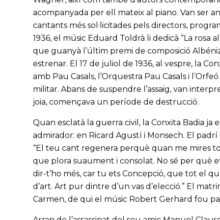
acompanyada per ell mateix al piano. Van ser any
cantants més sol·licitades pels directors, program
1936, el músic Eduard Toldrà li dedicà “La rosa a
que guanyà l’últim premi de composició Albéniz
estrenar. El 17 de juliol de 1936, al vespre, la 
amb Pau Casals, l’Orquestra Pau Casals i l’Orfe
militar. Abans de suspendre l’assaig, van interpr
joia, començava un període de destrucció.
Quan esclatà la guerra civil, la Conxita Badia ja 
admirador: en Ricard Agustí i Monsech. El padrí d
“El teu cant regenera perquè quan me mires tot
que plora suaument i consolat. No sé per què et
dir-t’ho més, car tu ets Concepció, que tot el q
d’art. Art pur dintre d’un vas d’elecció.” El matrimo
Carmen, de qui el músic Robert Gerhard fou pa
Arran de l’assassinat del seu amic Manuel Clausel