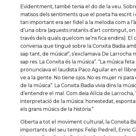
Evidentment, també tenia el do de la veu. Sobret
matisos dels sentiments que el poeta ha escrit i 
tan important era ser fidel a la melodia com a 
d’una obra (aquests instants d’art contingut, o
través dels quals quelcom se’ns fica endins). E
conversa que tingué sobre la Conxita Badia amb l
sap tant, de música!”, s’exclamava De Larrocha m
sap res. La Conxita és la música”. “La música fe
pronunciava el laudista Paco Aguilar en el llibr
ve a la gente. No tiene ojos. No es mujer ni para
de la música”. La Conxita Badia vivia dins la mús
d’entendre el mal. Com deia Alícia de Larrocha, 
interpretació de la música: honestedat, espontan
els grans músics de la història.”
Oberta a tot el moviment cultural, la Conxita B
importants del seu temps: Felip Pedrell, Enric 