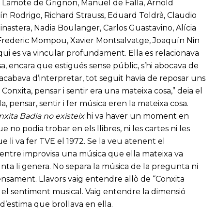
an Lamote de Grignon, Manuel de Falla, Arnold
n Rodrigo, Richard Strauss, Eduard Toldrà, Claudio
Ginastera, Nadia Boulanger, Carlos Guastavino, Alícia
 Frederic Mompou, Xavier Montsalvatge, Joaquín Nin
 qui es va vincular profundament. Ella es relacionava
a, encara que estigués sense públic, s’hi abocava de
e acabava d’interpretar, tot seguit havia de reposar uns
onxita, pensar i sentir era una mateixa cosa,” deia el
a, pensar, sentir i fer música eren la mateixa cosa.
xita Badia no existeix
hi va haver un moment en
no podia trobar en els llibres, ni les cartes ni les
e li va fer TVE el 1972. Se la veu atenent el
 mentre improvisa una música que ella mateixa va
ta li genera. No separa la música de la pregunta ni
ensament. Llavors vaig entendre allò de “Conxita
s el sentiment musical. Vaig entendre la dimensió
i d’estima que brollava en ella.