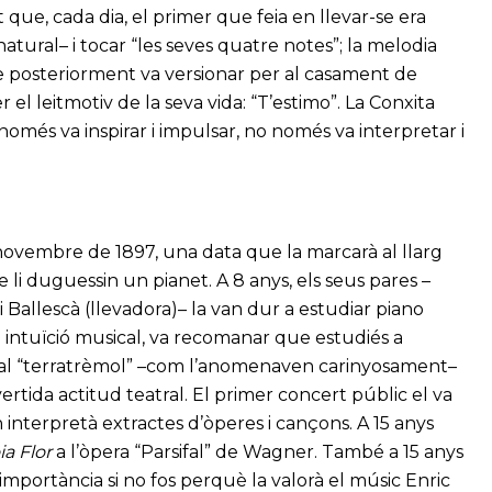
 que, cada dia, el primer que feia en llevar-se era
atural– i tocar “les seves quatre notes”; la melodia
e posteriorment va versionar per al casament de
l leitmotiv de la seva vida: “T’estimo”. La Conxita
omés va inspirar i impulsar, no només va interpretar i
 novembre de 1897, una data que la marcarà al llarg
e li duguessin un pianet. A 8 anys, els seus pares –
i Ballescà (llevadora)– la van dur a estudiar piano
 intuïció musical, va recomanar que estudiés a
r al “terratrèmol” –com l’anomenaven carinyosament–
ertida actitud teatral. El primer concert públic el va
interpretà extractes d’òperes i cançons. A 15 anys
ia Flor
a l’òpera “Parsifal” de Wagner. També a 15 anys
mportància si no fos perquè la valorà el músic Enric