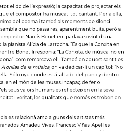
ot el do de l’expressió; la capacitat de projectar els
que el compositor ha musicat, tot cantant. Per a ella,
l’ànima del poema i també als moments de silenci
n sembla que no passa res, aparentment buits, però a
l compositor Narcís Bonet em parlava sovint d’una
a pianista Alícia de Larrocha. “És que la Conxita en
entre Bonet li responia: “La Conxita, de música, no en
ta dona”, com remarcava ell. També en aquest sentit es
e
A orillas de la música,
on va dedicar-li un capítol: “No
 ella. Sólo oye donde está: al lado del piano y dentro
ica, en el món de les muses, incapaç de fer o
“els seus valors humans es reflecteixen en la seva
eïtat i veritat, les qualitats que només es troben en
adia es relacionà amb alguns dels artistes més
Granados, Amadeu Vives, Francesc Viñas, Apel·les