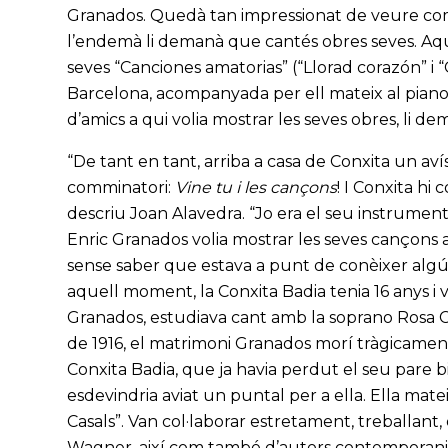
Granados. Quedà tan impressionat de veure com 
l’endemà li demanà que cantés obres seves. Aquel
seves “Canciones amatorias” (“Llorad corazón” i “
Barcelona, acompanyada per ell mateix al piano. 
d’amics a qui volia mostrar les seves obres, li d
“De tant en tant, arriba a casa de Conxita un avís
comminatori:
Vine tu i les cançons
! I Conxita hi 
descriu Joan Alavedra. “Jo era el seu instrument
Enric Granados volia mostrar les seves cançons a
sense saber que estava a punt de conèixer algú 
aquell moment, la Conxita Badia tenia 16 anys i v
Granados, estudiava cant amb la soprano Rosa Cu
de 1916, el matrimoni Granados morí tràgicament,
Conxita Badia, que ja havia perdut el seu pare bi
esdevindria aviat un puntal per a ella. Ella matei
Casals”. Van col·laborar estretament, treballant,
Wagner, així com també d’autors contemporanis.