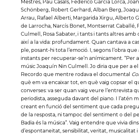
Mestres, Pau Casals, Federico García Lorca, Jo
Schönberg, Robert Gerhard, Alban Berg, Joaquí
Arrau, Rafael Alberti, Margarida Xirgu, Alberto 
de Larrocha, Narcís Bonet, Montserrat Caballé,
Culmell, Rosa Sabater, i tants i tants altres amb
així a la vida: profundament. Quan cantava a cas
ple, posant-hi tota l’emoció. I, segons l’obra qu
instants per recuperar-se’n anímicament. “Per a C
músic Joaquín Nin Culmell. Jo diria que per a ell
Recordo que mentre rodava el documental
Con
què em va encaixar tot, en què vaig copsar el que 
converses: va ser quan vaig veure l’entrevista qu
periodista, asseguda davant del piano. I l’atén
creant en funció del sentiment que cada pregun
de la resposta, ni tampoc del sentiment o del p
Badia és la música”. Vaig entendre que vivia din
d’espontaneïtat, sensibilitat, veritat, musicalitat 