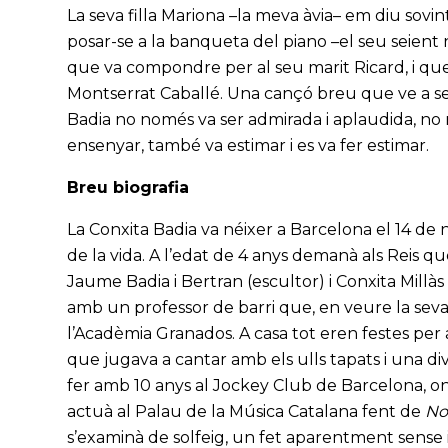
La seva filla Mariona –la meva àvia– em diu sovint
posar-se a la banqueta del piano –el seu seient n
que va compondre per al seu marit Ricard, i qu
Montserrat Caballé. Una cançó breu que ve a ser e
Badia no només va ser admirada i aplaudida, no n
ensenyar, també va estimar i es va fer estimar.
Breu biografia
La Conxita Badia va néixer a Barcelona el 14 de
de la vida. A l’edat de 4 anys demanà als Reis qu
Jaume Badia i Bertran (escultor) i Conxita Millàs 
amb un professor de barri que, en veure la seva
l’Acadèmia Granados. A casa tot eren festes pe
que jugava a cantar amb els ulls tapats i una div
fer amb 10 anys al Jockey Club de Barcelona, on 
actuà al Palau de la Música Catalana fent de
No
s’examinà de solfeig, un fet aparentment sense i