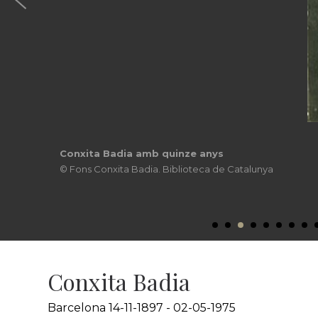
Conxita Badia amb disset anys
© Fons Conxita Badia. Biblioteca de Catalunya
Conxita Badia
Barcelona 14-11-1897 - 02-05-1975