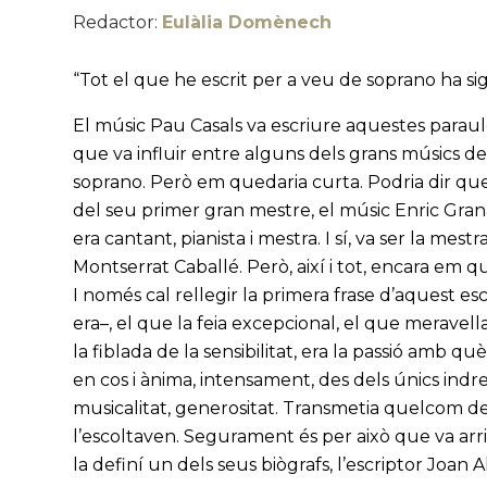
Redactor:
Eulàlia Domènech
“Tot el que he escrit per a veu de soprano ha si
El músic Pau Casals va escriure aquestes paraule
que va influir entre alguns dels grans músics del
soprano. Però em quedaria curta. Podria dir que
del seu primer gran mestre, el músic Enric Gra
era cantant, pianista i mestra. I sí, va ser la mes
Montserrat Caballé. Però, així i tot, encara em 
I només cal rellegir la primera frase d’aquest es
era–, el que la feia excepcional, el que meravella
la fiblada de la sensibilitat, era la passió amb q
en cos i ànima, intensament, des dels únics indrets
musicalitat, generositat. Transmetia quelcom d
l’escoltaven. Segurament és per això que va arri
la definí un dels seus biògrafs, l’escriptor Joan 