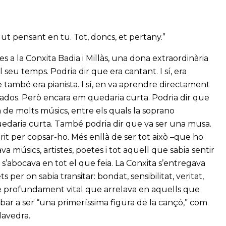
gut pensant en tu. Tot, doncs, et pertany.”
s a la Conxita Badia i Millàs, una dona extraordinària
 seu temps. Podria dir que era cantant. I sí, era
 també era pianista. I sí, en va aprendre directament
nados. Però encara em quedaria curta. Podria dir que
tra de molts músics, entre els quals la soprano
quedaria curta. També podria dir que va ser una musa.
crit per copsar-ho. Més enllà de ser tot això –que ho
va músics, artistes, poetes i tot aquell que sabia sentir
uè s’abocava en tot el que feia. La Conxita s’entregava
 per on sabia transitar: bondat, sensibilitat, veritat,
e profundament vital que arrelava en aquells que
bar a ser “una primeríssima figura de la cançó,” com
Alavedra.