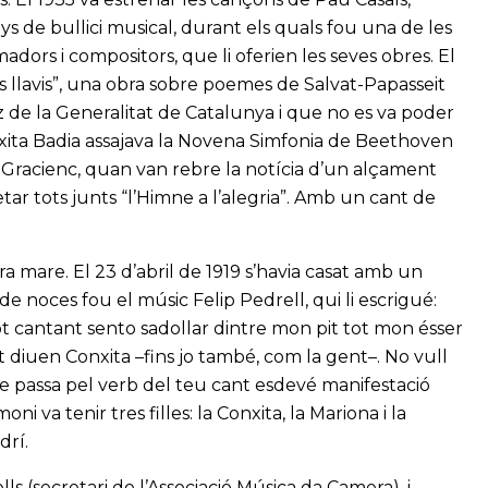
s de bullici musical, durant els quals fou una de les
adors i compositors, que li oferien les seves obres. El
ls llavis”, una obra sobre poemes de Salvat-Papasseit
 de la Generalitat de Catalunya i que no es va poder
Conxita Badia assajava la Novena Simfonia de Beethoven
ó Gracienc, quan van rebre la notícia d’un alçament
etar tots junts “l’Himne a l’alegria”. Amb un cant de
era mare. El 23 d’abril de 1919 s’havia casat amb un
e noces fou el músic Felip Pedrell, qui li escrigué:
 cantant sento sadollar dintre mon pit tot mon ésser
 diuen Conxita –fins jo també, com la gent–. No vull
ue passa pel verb del teu cant esdevé manifestació
ni va tenir tres filles: la Conxita, la Mariona i la
drí.
ls (secretari de l’Associació Música da Camera), i