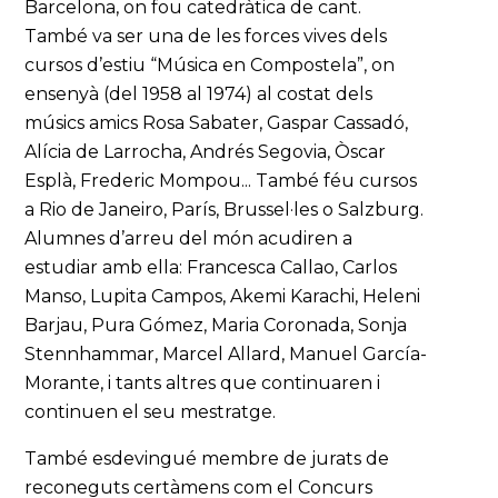
Barcelona, on fou catedràtica de cant.
També va ser una de les forces vives dels
cursos d’estiu “Música en Compostela”, on
ensenyà (del 1958 al 1974) al costat dels
músics amics Rosa Sabater, Gaspar Cassadó,
Alícia de Larrocha, Andrés Segovia, Òscar
Esplà, Frederic Mompou... També féu cursos
a Rio de Janeiro, París, Brussel·les o Salzburg.
Alumnes d’arreu del món acudiren a
estudiar amb ella: Francesca Callao, Carlos
Manso, Lupita Campos, Akemi Karachi, Heleni
Barjau, Pura Gómez, Maria Coronada, Sonja
Stennhammar, Marcel Allard, Manuel García-
Morante, i tants altres que continuaren i
continuen el seu mestratge.
També esdevingué membre de jurats de
reconeguts certàmens com el Concurs