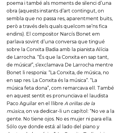
poema i també als moments de silenci d’una
obra (aquests instants d’art contingut, on
sembla que no passa res, aparentment buits,
però a través dels quals quelcom se’ns fica
endins). El compositor Narcís Bonet em
parlava sovint d’una conversa que tingué
sobre la Conxita Badia amb la pianista Alícia
de Larrocha. “És que la Conxita en sap tant,
de música!”, s’exclamava De Larrocha mentre
Bonet li responia: “La Conxita, de música, no
en sap res. La Conxita és la música”. “La
música feta dona”, com remarcava ell. També
en aquest sentit es pronunciava el laudista
Paco Aguilar en el llibre
A orillas de la
música,
on va dedicar-li un capítol: “No ve a la
gente. No tiene ojos. No es mujer ni para ella.
Sólo oye donde está: al lado del piano y