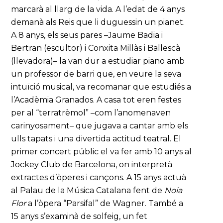
marcarà al llarg de la vida. A l’edat de 4 anys
demanà als Reis que li duguessin un pianet.
A 8 anys, els seus pares –Jaume Badia i
Bertran (escultor) i Conxita Millàs i Ballescà
(llevadora)– la van dur a estudiar piano amb
un professor de barri que, en veure la seva
intuïció musical, va recomanar que estudiés a
l’Acadèmia Granados. A casa tot eren festes
per al “terratrèmol” –com l’anomenaven
carinyosament– que jugava a cantar amb els
ulls tapats i una divertida actitud teatral. El
primer concert públic el va fer amb 10 anys al
Jockey Club de Barcelona, on interpretà
extractes d’òperes i cançons. A 15 anys actuà
al Palau de la Música Catalana fent de
Noia
Flor
a l’òpera “Parsifal” de Wagner. També a
15 anys s’examinà de solfeig, un fet