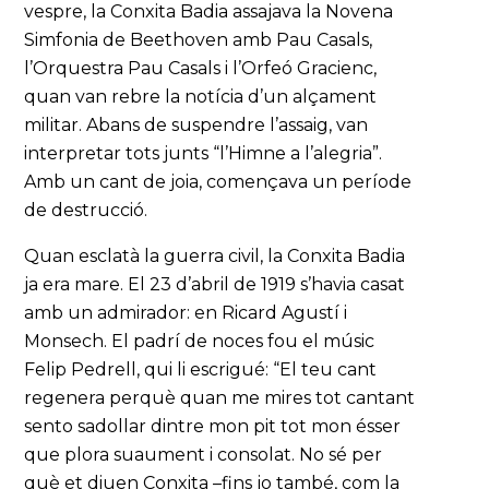
vespre, la Conxita Badia assajava la Novena
Simfonia de Beethoven amb Pau Casals,
l’Orquestra Pau Casals i l’Orfeó Gracienc,
quan van rebre la notícia d’un alçament
militar. Abans de suspendre l’assaig, van
interpretar tots junts “l’Himne a l’alegria”.
Amb un cant de joia, començava un període
de destrucció.
Quan esclatà la guerra civil, la Conxita Badia
ja era mare. El 23 d’abril de 1919 s’havia casat
amb un admirador: en Ricard Agustí i
Monsech. El padrí de noces fou el músic
Felip Pedrell, qui li escrigué: “El teu cant
regenera perquè quan me mires tot cantant
sento sadollar dintre mon pit tot mon ésser
que plora suaument i consolat. No sé per
què et diuen Conxita –fins jo també, com la