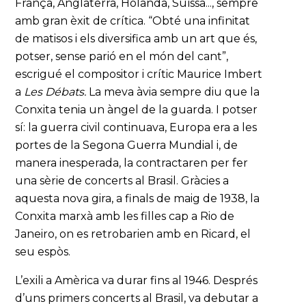
França, Anglaterra, Holanda, Suïssa..., sempre
amb gran èxit de crítica. “Obté una infinitat
de matisos i els diversifica amb un art que és,
potser, sense parió en el món del cant”,
escrigué el compositor i crític Maurice Imbert
a
Les Débats.
La meva àvia sempre diu que la
Conxita tenia un àngel de la guarda. I potser
sí: la guerra civil continuava, Europa era a les
portes de la Segona Guerra Mundial i, de
manera inesperada, la contractaren per fer
una sèrie de concerts al Brasil. Gràcies a
aquesta nova gira, a finals de maig de 1938, la
Conxita marxà amb les filles cap a Rio de
Janeiro, on es retrobarien amb en Ricard, el
seu espòs.
L’exili a Amèrica va durar fins al 1946. Després
d’uns primers concerts al Brasil, va debutar a