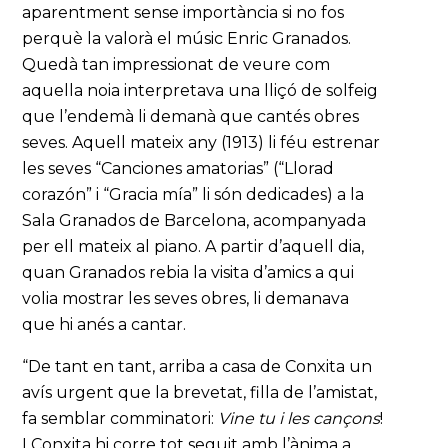
aparentment sense importància si no fos
perquè la valorà el músic Enric Granados.
Quedà tan impressionat de veure com
aquella noia interpretava una lliçó de solfeig
que l’endemà li demanà que cantés obres
seves. Aquell mateix any (1913) li féu estrenar
les seves “Canciones amatorias” (“Llorad
corazón” i “Gracia mía” li són dedicades) a la
Sala Granados de Barcelona, acompanyada
per ell mateix al piano. A partir d’aquell dia,
quan Granados rebia la visita d’amics a qui
volia mostrar les seves obres, li demanava
que hi anés a cantar.
“De tant en tant, arriba a casa de Conxita un
avís urgent que la brevetat, filla de l’amistat,
fa semblar comminatori:
Vine tu i les cançons
!
I Conxita hi corre tot seguit amb l’ànima a