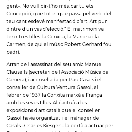
gent–. No vull dir-t’ho més, car tu ets
Concepció, que tot el que passa pel verb del
teu cant esdevé manifestació d’art. Art pur
dintre d’un vas d’elecció.” El matrimoni va
tenir tres filles: la Conxita, la Mariona i la
Carmen, de qui el músic Robert Gerhard fou
padrí.
Arran de l’assassinat del seu amic Manuel
Clausells (secretari de l’Associació Música da
Camera), i aconsellada per Pau Casals i el
conseller de Cultura Ventura Gassol, el
febrer de 1937 la Conxita marxà a França
amb les seves filles. Allí actuà a les
exposicions d’art català que el conseller
Gassol havia organitzat, i el mànager de
Casals –Charles Kiesgen– la portà a actuar per