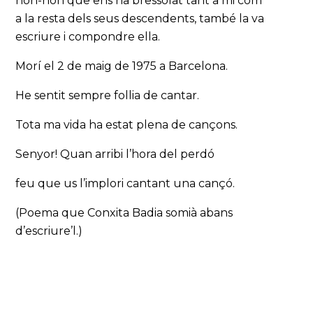
non-non que ens ha bressolat tant a mi com
a la resta dels seus descendents, també la va
escriure i compondre ella.
Morí el 2 de maig de 1975 a Barcelona.
He sentit sempre follia de cantar.
Tota ma vida ha estat plena de cançons.
Senyor! Quan arribi l’hora del perdó
feu que us l’implori cantant una cançó.
(Poema que Conxita Badia somià abans
d’escriure’l.)