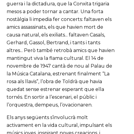
guerra i la dictadura, que la Conxita trigaria
mesos a poder tornar a cantar. Una forta
nostàlgia li impedia fer concerts: faltaven els
amics assassinats, els que havien mort de
causa natural, els exiliats... faltaven Casals,
Gerhard, Gassol, Bertrand, i tants i tants
altres... Però també retrobà amics que havien
mantingut viva la flama cultural. El 14 de
novembre de 1947 cantà de nou al Palau de
la Música Catalana, estrenant finalment “La
rosa als llavis”
,
l’obra de Toldrà que havia
quedat sense estrenar esperant que ella
tornés. En sortir a l’escenari, el públic i
l’orquestra, dempeus, l’ovacionaren.
Els anys següents s’involucrà molt
activament en la vida cultural, impulsant els
músics joves, inspirant noves creacions, i