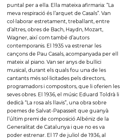
puntal per a ella. Ella mateixa afirmaria: “La
meva respiració és l’arquet de Casals”. Van
col·laborar estretament, treballant, entre
d’altres, obres de Bach, Haydn, Mozart,
Wagner, així com també d’autors
contemporanis. El 1935 va estrenar les
cançons de Pau Casals, acompanyada per ell
mateix al piano. Van ser anys de bullici
musical, durant els quals fou una de les
cantants més sol·licitades pels directors,
programadors i compositors, que li oferien les
seves obres. El 1936, el músic Eduard Toldrà li
dedicà “La rosa als llavis”, una obra sobre
poemes de Salvat-Papasseit que guanyà
l’últim premi de composició Albéniz de la
Generalitat de Catalunya i que no es va
poder estrenar. El 17 de juliol de 1936, al