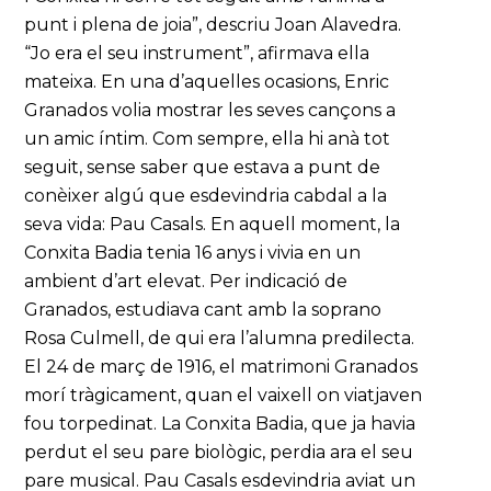
punt i plena de joia”, descriu Joan Alavedra.
“Jo era el seu instrument”, afirmava ella
mateixa. En una d’aquelles ocasions, Enric
Granados volia mostrar les seves cançons a
un amic íntim. Com sempre, ella hi anà tot
seguit, sense saber que estava a punt de
conèixer algú que esdevindria cabdal a la
seva vida: Pau Casals. En aquell moment, la
Conxita Badia tenia 16 anys i vivia en un
ambient d’art elevat. Per indicació de
Granados, estudiava cant amb la soprano
Rosa Culmell, de qui era l’alumna predilecta.
El 24 de març de 1916, el matrimoni Granados
morí tràgicament, quan el vaixell on viatjaven
fou torpedinat. La Conxita Badia, que ja havia
perdut el seu pare biològic, perdia ara el seu
pare musical. Pau Casals esdevindria aviat un