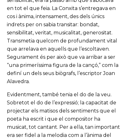
sensibilitat, era la passió amb què s’abocava
en tot el que feia. La Conxita s’entregava en
cos i ànima, intensament, des dels únics
indrets per on sabia transitar: bondat,
sensibilitat, veritat, musicalitat, generositat.
Transmetia quelcom de profundament vital
que arrelava en aquells que l’escoltaven.
Segurament és per això que va arribar a ser
“una primeríssima figura de la cançó,” com la
definí un dels seus biògrafs, l’escriptor Joan
Alavedra.
Evidentment, també tenia el do de la veu.
Sobretot el do de l’expressió; la capacitat de
projectar els matisos dels sentiments que el
poeta ha escrit i que el compositor ha
musicat, tot cantant. Per a ella, tan important
era ser fidel a la melodia com a l’ànima del