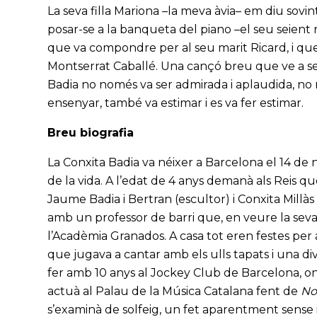
La seva filla Mariona –la meva àvia– em diu sovint
posar-se a la banqueta del piano –el seu seient n
que va compondre per al seu marit Ricard, i qu
Montserrat Caballé. Una cançó breu que ve a ser e
Badia no només va ser admirada i aplaudida, no n
ensenyar, també va estimar i es va fer estimar.
Breu biografia
La Conxita Badia va néixer a Barcelona el 14 de
de la vida. A l’edat de 4 anys demanà als Reis qu
Jaume Badia i Bertran (escultor) i Conxita Millàs 
amb un professor de barri que, en veure la seva
l’Acadèmia Granados. A casa tot eren festes pe
que jugava a cantar amb els ulls tapats i una div
fer amb 10 anys al Jockey Club de Barcelona, on 
actuà al Palau de la Música Catalana fent de
No
s’examinà de solfeig, un fet aparentment sense i