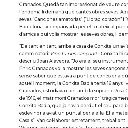
Granados. Quedà tan impressionat de veure com 
l’endemà li demanà que cantés obres seves. Aquel
seves “Canciones amatorias” (“Llorad corazón” i “
Barcelona, acompanyada per ell mateix al piano. 
d’amics a qui volia mostrar les seves obres, li d
“De tant en tant, arriba a casa de Conxita un avís
comminatori:
Vine tu i les cançons
! I Conxita hi 
descriu Joan Alavedra. “Jo era el seu instrument
Enric Granados volia mostrar les seves cançons a
sense saber que estava a punt de conèixer algú 
aquell moment, la Conxita Badia tenia 16 anys i v
Granados, estudiava cant amb la soprano Rosa Cu
de 1916, el matrimoni Granados morí tràgicament,
Conxita Badia, que ja havia perdut el seu pare bi
esdevindria aviat un puntal per a ella. Ella matei
Casals”. Van col·laborar estretament, treballant,
Wagner, així com també d’autors contemporanis.