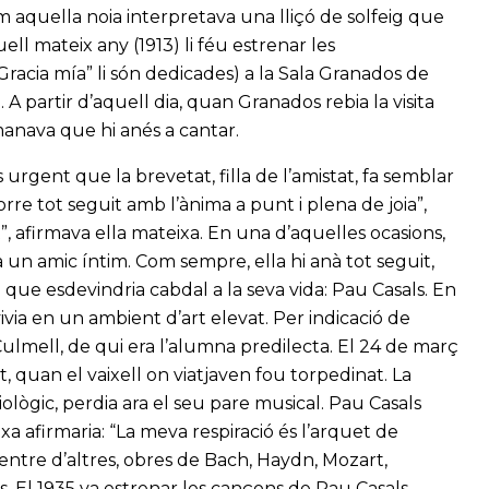
aquella noia interpretava una lliçó de solfeig que
l mateix any (1913) li féu estrenar les
Gracia mía” li són dedicades) a la Sala Granados de
A partir d’aquell dia, quan Granados rebia la visita
emanava que hi anés a cantar.
 urgent que la brevetat, filla de l’amistat, fa semblar
corre tot seguit amb l’ànima a punt i plena de joia”,
”, afirmava ella mateixa. En una d’aquelles ocasions,
 un amic íntim. Com sempre, ella hi anà tot seguit,
que esdevindria cabdal a la seva vida: Pau Casals. En
ivia en un ambient d’art elevat. Per indicació de
lmell, de qui era l’alumna predilecta. El 24 de març
 quan el vaixell on viatjaven fou torpedinat. La
ològic, perdia ara el seu pare musical. Pau Casals
xa afirmaria: “La meva respiració és l’arquet de
 entre d’altres, obres de Bach, Haydn, Mozart,
 El 1935 va estrenar les cançons de Pau Casals,