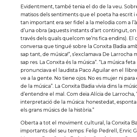
Evidentment, també tenia el do de la veu. Sobret
matisos dels sentiments que el poeta ha escrit i 
tan important era ser fidel a la melodia com a 
d’una obra (aquests instants d’art contingut, o
través dels quals quelcom se’ns fica endins). E
conversa que tingué sobre la Conxita Badia amb l
sap tant, de música!”, s’exclamava De Larrocha m
sap res. La Conxita és la música”. “La música fe
pronunciava el laudista Paco Aguilar en el llibr
ve a la gente. No tiene ojos. No es mujer ni para
de la música”. La Conxita Badia vivia dins la mús
d’entendre el mal. Com deia Alícia de Larrocha, 
interpretació de la música: honestedat, espontan
els grans músics de la història.”
Oberta a tot el moviment cultural, la Conxita B
importants del seu temps: Felip Pedrell, Enric 