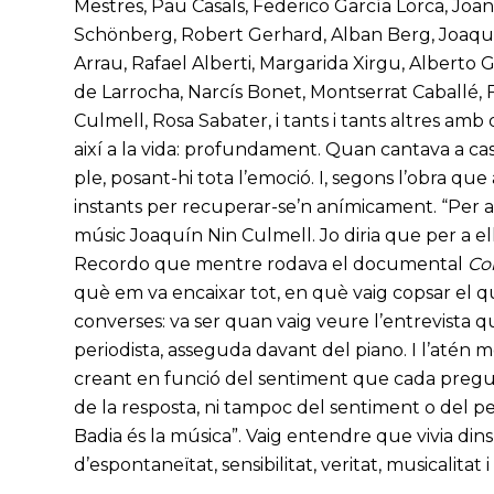
Mestres, Pau Casals, Federico García Lorca, Jo
Schönberg, Robert Gerhard, Alban Berg, Joaquí
Arrau, Rafael Alberti, Margarida Xirgu, Alberto 
de Larrocha, Narcís Bonet, Montserrat Caballé,
Culmell, Rosa Sabater, i tants i tants altres amb
així a la vida: profundament. Quan cantava a cas
ple, posant-hi tota l’emoció. I, segons l’obra qu
instants per recuperar-se’n anímicament. “Per a C
músic Joaquín Nin Culmell. Jo diria que per a ell
Recordo que mentre rodava el documental
Con
què em va encaixar tot, en què vaig copsar el que 
converses: va ser quan vaig veure l’entrevista qu
periodista, asseguda davant del piano. I l’atén
creant en funció del sentiment que cada pregun
de la resposta, ni tampoc del sentiment o del p
Badia és la música”. Vaig entendre que vivia din
d’espontaneïtat, sensibilitat, veritat, musicalitat 