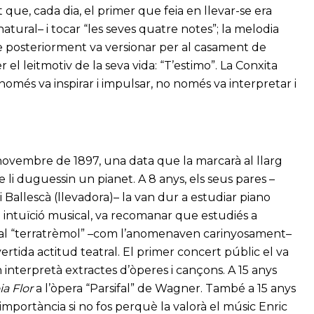
 que, cada dia, el primer que feia en llevar-se era
atural– i tocar “les seves quatre notes”; la melodia
e posteriorment va versionar per al casament de
l leitmotiv de la seva vida: “T’estimo”. La Conxita
omés va inspirar i impulsar, no només va interpretar i
 novembre de 1897, una data que la marcarà al llarg
e li duguessin un pianet. A 8 anys, els seus pares –
i Ballescà (llevadora)– la van dur a estudiar piano
 intuïció musical, va recomanar que estudiés a
r al “terratrèmol” –com l’anomenaven carinyosament–
ertida actitud teatral. El primer concert públic el va
interpretà extractes d’òperes i cançons. A 15 anys
ia Flor
a l’òpera “Parsifal” de Wagner. També a 15 anys
mportància si no fos perquè la valorà el músic Enric