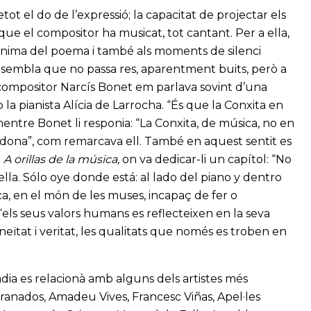
ot el do de l’expressió; la capacitat de projectar els
que el compositor ha musicat, tot cantant. Per a ella,
l’ànima del poema i també als moments de silenci
n sembla que no passa res, aparentment buits, però a
l compositor Narcís Bonet em parlava sovint d’una
a pianista Alícia de Larrocha. “És que la Conxita en
entre Bonet li responia: “La Conxita, de música, no en
ta dona”, com remarcava ell. També en aquest sentit es
e
A orillas de la música,
on va dedicar-li un capítol: “No
 ella. Sólo oye donde está: al lado del piano y dentro
ica, en el món de les muses, incapaç de fer o
“els seus valors humans es reflecteixen en la seva
eïtat i veritat, les qualitats que només es troben en
adia es relacionà amb alguns dels artistes més
Granados, Amadeu Vives, Francesc Viñas, Apel·les