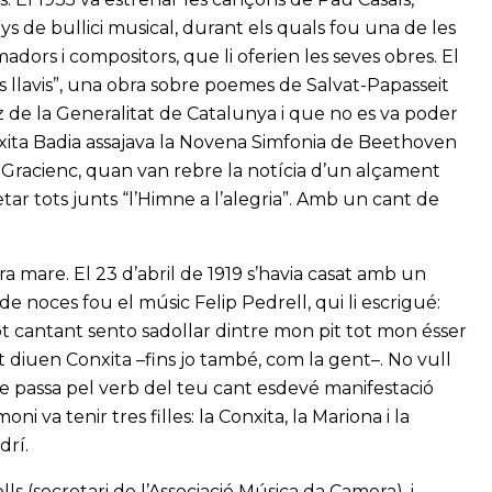
s de bullici musical, durant els quals fou una de les
adors i compositors, que li oferien les seves obres. El
ls llavis”, una obra sobre poemes de Salvat-Papasseit
 de la Generalitat de Catalunya i que no es va poder
Conxita Badia assajava la Novena Simfonia de Beethoven
ó Gracienc, quan van rebre la notícia d’un alçament
etar tots junts “l’Himne a l’alegria”. Amb un cant de
era mare. El 23 d’abril de 1919 s’havia casat amb un
e noces fou el músic Felip Pedrell, qui li escrigué:
 cantant sento sadollar dintre mon pit tot mon ésser
 diuen Conxita –fins jo també, com la gent–. No vull
ue passa pel verb del teu cant esdevé manifestació
ni va tenir tres filles: la Conxita, la Mariona i la
drí.
ls (secretari de l’Associació Música da Camera), i