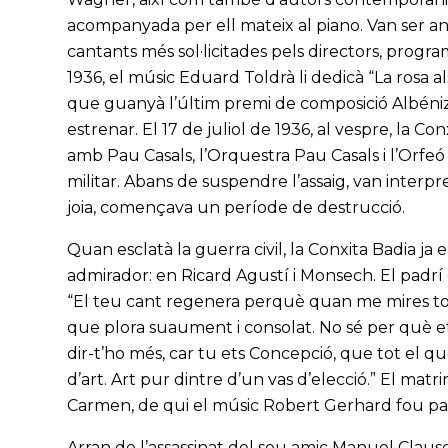
acompanyada per ell mateix al piano. Van ser any
cantants més sol·licitades pels directors, program
1936, el músic Eduard Toldrà li dedicà “La rosa a
que guanyà l’últim premi de composició Albéniz
estrenar. El 17 de juliol de 1936, al vespre, la 
amb Pau Casals, l’Orquestra Pau Casals i l’Orfe
militar. Abans de suspendre l’assaig, van interpr
joia, començava un període de destrucció.
Quan esclatà la guerra civil, la Conxita Badia ja 
admirador: en Ricard Agustí i Monsech. El padrí d
“El teu cant regenera perquè quan me mires tot
que plora suaument i consolat. No sé per què et
dir-t’ho més, car tu ets Concepció, que tot el q
d’art. Art pur dintre d’un vas d’elecció.” El matrimo
Carmen, de qui el músic Robert Gerhard fou pa
Arran de l’assassinat del seu amic Manuel Clausel