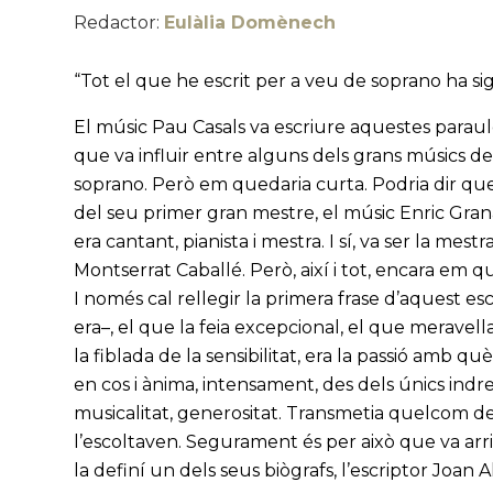
Redactor:
Eulàlia Domènech
“Tot el que he escrit per a veu de soprano ha si
El músic Pau Casals va escriure aquestes paraule
que va influir entre alguns dels grans músics del
soprano. Però em quedaria curta. Podria dir que
del seu primer gran mestre, el músic Enric Gra
era cantant, pianista i mestra. I sí, va ser la mes
Montserrat Caballé. Però, així i tot, encara em 
I només cal rellegir la primera frase d’aquest es
era–, el que la feia excepcional, el que meravella
la fiblada de la sensibilitat, era la passió amb q
en cos i ànima, intensament, des dels únics indrets
musicalitat, generositat. Transmetia quelcom d
l’escoltaven. Segurament és per això que va arri
la definí un dels seus biògrafs, l’escriptor Joan 