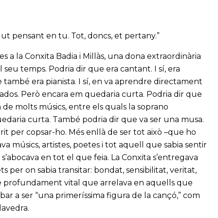
gut pensant en tu. Tot, doncs, et pertany.”
s a la Conxita Badia i Millàs, una dona extraordinària
 seu temps. Podria dir que era cantant. I sí, era
 també era pianista. I sí, en va aprendre directament
nados. Però encara em quedaria curta. Podria dir que
tra de molts músics, entre els quals la soprano
quedaria curta. També podria dir que va ser una musa.
crit per copsar-ho. Més enllà de ser tot això –que ho
va músics, artistes, poetes i tot aquell que sabia sentir
uè s’abocava en tot el que feia. La Conxita s’entregava
 per on sabia transitar: bondat, sensibilitat, veritat,
e profundament vital que arrelava en aquells que
bar a ser “una primeríssima figura de la cançó,” com
Alavedra.