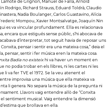
an Lamote de Grignon, Manuel de Falla, Arnold
n Rodrigo, Richard Strauss, Eduard Toldrà, Claudio
Ginastera, Nadia Boulanger, Carlos Guastavino, Alícia
 Frederic Mompou, Xavier Montsalvatge, Joaquín Nin
 qui es va vincular profundament. Ella es relacionava
a, encara que estigués sense públic, s’hi abocava de
e acabava d’interpretar, tot seguit havia de reposar uns
onxita, pensar i sentir era una mateixa cosa,” deia el
a, pensar, sentir i fer música eren la mateixa cosa.
xita Badia no existeix
hi va haver un moment en
no podia trobar en els llibres, ni les cartes ni les
e li va fer TVE el 1972. Se la veu atenent el
 mentre improvisa una música que ella mateixa va
ta li genera. No separa la música de la pregunta ni
ensament. Llavors vaig entendre allò de “Conxita
s el sentiment musical. Vaig entendre la dimensió
i d’estima que brollava en ella.