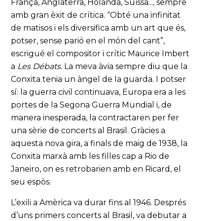
França, Anglaterra, Holanda, Suïssa..., sempre
amb gran èxit de crítica. “Obté una infinitat
de matisos i els diversifica amb un art que és,
potser, sense parió en el món del cant”,
escrigué el compositor i crític Maurice Imbert
a
Les Débats.
La meva àvia sempre diu que la
Conxita tenia un àngel de la guarda. I potser
sí: la guerra civil continuava, Europa era a les
portes de la Segona Guerra Mundial i, de
manera inesperada, la contractaren per fer
una sèrie de concerts al Brasil. Gràcies a
aquesta nova gira, a finals de maig de 1938, la
Conxita marxà amb les filles cap a Rio de
Janeiro, on es retrobarien amb en Ricard, el
seu espòs.
L’exili a Amèrica va durar fins al 1946. Després
d’uns primers concerts al Brasil, va debutar a