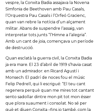
vespre, la Conxita Badia assajava la Novena
Simfonia de Beethoven amb Pau Casals,
l’Orquestra Pau Casals i l’Orfeó Gracienc,
quan van rebre la notícia d’un alçament
militar. Abans de suspendre l’assaig, van
interpretar tots junts “l’Himne a l’alegria”.
Amb un cant de joia, començava un període
de destrucció.
Quan esclatà la guerra civil, la Conxita Badia
ja era mare. El 23 d’abril de 1919 s’havia casat
amb un admirador: en Ricard Agustí i
Monsech. El padrí de noces fou el músic
Felip Pedrell, qui li escrigué: “El teu cant
regenera perquè quan me mires tot cantant
sento sadollar dintre mon pit tot mon ésser
que plora suaument i consolat. No sé per
què et diuen Conxita –fins jo també, com la