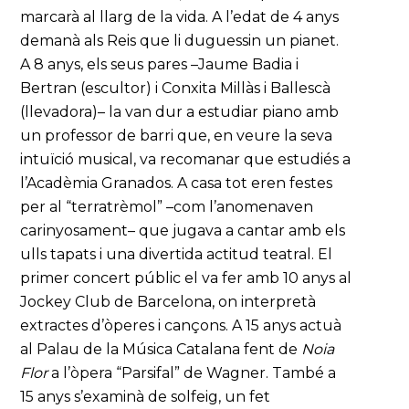
marcarà al llarg de la vida. A l’edat de 4 anys
demanà als Reis que li duguessin un pianet.
A 8 anys, els seus pares –Jaume Badia i
Bertran (escultor) i Conxita Millàs i Ballescà
(llevadora)– la van dur a estudiar piano amb
un professor de barri que, en veure la seva
intuïció musical, va recomanar que estudiés a
l’Acadèmia Granados. A casa tot eren festes
per al “terratrèmol” –com l’anomenaven
carinyosament– que jugava a cantar amb els
ulls tapats i una divertida actitud teatral. El
primer concert públic el va fer amb 10 anys al
Jockey Club de Barcelona, on interpretà
extractes d’òperes i cançons. A 15 anys actuà
al Palau de la Música Catalana fent de
Noia
Flor
a l’òpera “Parsifal” de Wagner. També a
15 anys s’examinà de solfeig, un fet