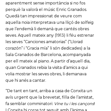
aparentment sense importància si no fos
perquè la valorà el músic Enric Granados.
Quedà tan impressionat de veure com
aquella noia interpretava una lliçó de solfeig
que l’endemà li demanà que cantés obres
seves. Aquell mateix any (1913) li féu estrenar
les seves “Canciones amatorias” (“Llorad
corazón” i “Gracia mía” li són dedicades) a la
Sala Granados de Barcelona, acompanyada
per ell mateix al piano. A partir d’aquell dia,
quan Granados rebia la visita d’amics a qui
volia mostrar les seves obres, li demanava
que hi anés a cantar.
“De tant en tant, arriba a casa de Conxita un
avís urgent que la brevetat, filla de l’amistat,
fa semblar comminatori:
Vine tu i les cançons
!
I Conxita hi corre tot seguit amb l’ànima a