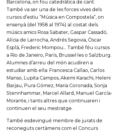
Barcelona, on fou catedràtica de cant.
També va ser una de les forces vives dels
cursos d’estiu “Música en Compostela”, on
ensenyà (del 1958 al 1974) al costat dels
músics amics Rosa Sabater, Gaspar Cassadó,
Alícia de Larrocha, Andrés Segovia, Òscar
Esplà, Frederic Mompou... També féu cursos
a Rio de Janeiro, París, Brussel·les o Salzburg.
Alumnes d’arreu del món acudiren a
estudiar amb ella: Francesca Callao, Carlos
Manso, Lupita Campos, Akemi Karachi, Heleni
Barjau, Pura Gómez, Maria Coronada, Sonja
Stennhammar, Marcel Allard, Manuel García-
Morante, i tants altres que continuaren i
continuen el seu mestratge.
També esdevingué membre de jurats de
reconeguts certàmens com el Concurs