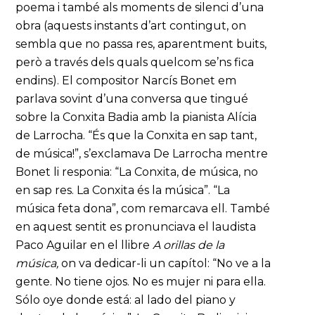
poema i també als moments de silenci d’una
obra (aquests instants d’art contingut, on
sembla que no passa res, aparentment buits,
però a través dels quals quelcom se’ns fica
endins). El compositor Narcís Bonet em
parlava sovint d’una conversa que tingué
sobre la Conxita Badia amb la pianista Alícia
de Larrocha. “És que la Conxita en sap tant,
de música!”, s’exclamava De Larrocha mentre
Bonet li responia: “La Conxita, de música, no
en sap res. La Conxita és la música”. “La
música feta dona”, com remarcava ell. També
en aquest sentit es pronunciava el laudista
Paco Aguilar en el llibre
A orillas de la
música,
on va dedicar-li un capítol: “No ve a la
gente. No tiene ojos. No es mujer ni para ella.
Sólo oye donde está: al lado del piano y