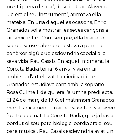
punt i plena de joia”, descriu Joan Alavedra.
“Jo era el seu instrument”, afirmava ella
mateixa. En una d’aquelles ocasions, Enric
Granados volia mostrar les seves cançons a
un amic íntim. Com sempre, ella hi anà tot
seguit, sense saber que estava a punt de
conèixer algú que esdevindria cabdal a la
seva vida: Pau Casals. En aquell moment, la
Conxita Badia tenia 16 anys i vivia en un
ambient d’art elevat. Per indicació de
Granados, estudiava cant amb la soprano
Rosa Culmell, de qui era l’alumna predilecta.
El 24 de març de 1916, el matrimoni Granados
morí tràgicament, quan el vaixell on viatjaven
fou torpedinat. La Conxita Badia, que ja havia
perdut el seu pare biològic, perdia ara el seu
pare musical. Pau Casals esdevindria aviat un