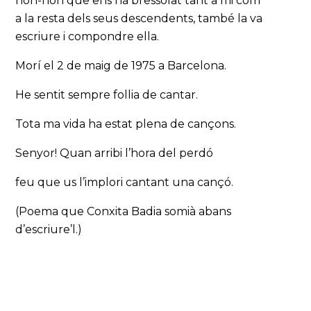
non-non que ens ha bressolat tant a mi com
a la resta dels seus descendents, també la va
escriure i compondre ella.
Morí el 2 de maig de 1975 a Barcelona.
He sentit sempre follia de cantar.
Tota ma vida ha estat plena de cançons.
Senyor! Quan arribi l’hora del perdó
feu que us l’implori cantant una cançó.
(Poema que Conxita Badia somià abans
d’escriure’l.)