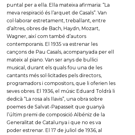
puntal per a ella. Ella mateixa afirmaria: “La
meva respiració és l’arquet de Casals”. Van
col·laborar estretament, treballant, entre
d’altres, obres de Bach, Haydn, Mozart,
Wagner, així com també d’autors
contemporanis. El 1935 va estrenar les
cançons de Pau Casals, acompanyada per ell
mateix al piano. Van ser anys de bullici
musical, durant els quals fou una de les
cantants més sol·licitades pels directors,
programadors i compositors, que li oferien les
seves obres. El 1936, el músic Eduard Toldrà li
dedicà “La rosa als llavis”, una obra sobre
poemes de Salvat-Papasseit que guanyà
l’últim premi de composició Albéniz de la
Generalitat de Catalunya i que no es va
poder estrenar. El 17 de juliol de 1936, al