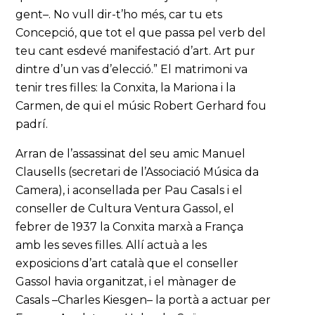
gent–. No vull dir-t’ho més, car tu ets
Concepció, que tot el que passa pel verb del
teu cant esdevé manifestació d’art. Art pur
dintre d’un vas d’elecció.” El matrimoni va
tenir tres filles: la Conxita, la Mariona i la
Carmen, de qui el músic Robert Gerhard fou
padrí.
Arran de l’assassinat del seu amic Manuel
Clausells (secretari de l’Associació Música da
Camera), i aconsellada per Pau Casals i el
conseller de Cultura Ventura Gassol, el
febrer de 1937 la Conxita marxà a França
amb les seves filles. Allí actuà a les
exposicions d’art català que el conseller
Gassol havia organitzat, i el mànager de
Casals –Charles Kiesgen– la portà a actuar per