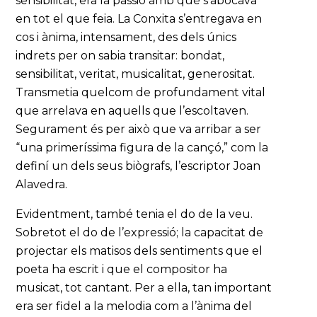
sensibilitat, era la passió amb què s’abocava
en tot el que feia. La Conxita s’entregava en
cos i ànima, intensament, des dels únics
indrets per on sabia transitar: bondat,
sensibilitat, veritat, musicalitat, generositat.
Transmetia quelcom de profundament vital
que arrelava en aquells que l’escoltaven.
Segurament és per això que va arribar a ser
“una primeríssima figura de la cançó,” com la
definí un dels seus biògrafs, l’escriptor Joan
Alavedra.
Evidentment, també tenia el do de la veu.
Sobretot el do de l’expressió; la capacitat de
projectar els matisos dels sentiments que el
poeta ha escrit i que el compositor ha
musicat, tot cantant. Per a ella, tan important
era ser fidel a la melodia com a l’ànima del