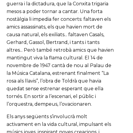
guerra i la dictadura, que la Conxita trigaria
mesos a poder tornar a cantar. Una forta
nostàlgia li impedia fer concerts: faltaven els
amics assassinats, els que havien mort de
causa natural, els exiliats... faltaven Casals,
Gerhard, Gassol, Bertrand, i tants i tants
altres... Però també retrobà amics que havien
mantingut viva la flama cultural. El 14 de
novembre de 1947 cantà de nou al Palau de
la Música Catalana, estrenant finalment “La
rosa als llavis”
,
l’obra de Toldrà que havia
quedat sense estrenar esperant que ella
tornés. En sortir a l’escenari, el públic i
l’orquestra, dempeus, l’ovacionaren.
Els anys següents s’involucrà molt
activament en la vida cultural, impulsant els
músics joves, inspirant noves creacions, i