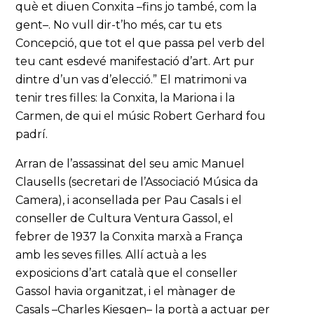
què et diuen Conxita –fins jo també, com la
gent–. No vull dir-t’ho més, car tu ets
Concepció, que tot el que passa pel verb del
teu cant esdevé manifestació d’art. Art pur
dintre d’un vas d’elecció.” El matrimoni va
tenir tres filles: la Conxita, la Mariona i la
Carmen, de qui el músic Robert Gerhard fou
padrí.
Arran de l’assassinat del seu amic Manuel
Clausells (secretari de l’Associació Música da
Camera), i aconsellada per Pau Casals i el
conseller de Cultura Ventura Gassol, el
febrer de 1937 la Conxita marxà a França
amb les seves filles. Allí actuà a les
exposicions d’art català que el conseller
Gassol havia organitzat, i el mànager de
Casals –Charles Kiesgen– la portà a actuar per