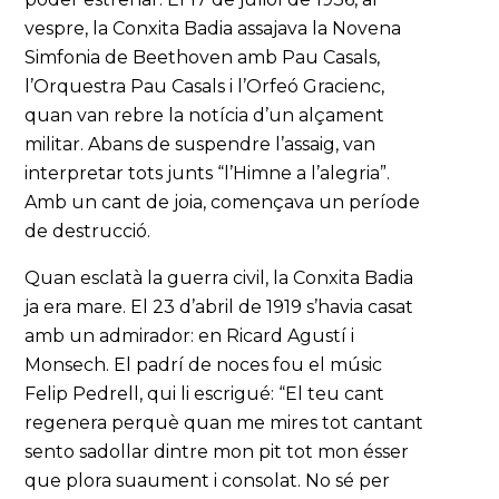
vespre, la Conxita Badia assajava la Novena
Simfonia de Beethoven amb Pau Casals,
l’Orquestra Pau Casals i l’Orfeó Gracienc,
quan van rebre la notícia d’un alçament
militar. Abans de suspendre l’assaig, van
interpretar tots junts “l’Himne a l’alegria”.
Amb un cant de joia, començava un període
de destrucció.
Quan esclatà la guerra civil, la Conxita Badia
ja era mare. El 23 d’abril de 1919 s’havia casat
amb un admirador: en Ricard Agustí i
Monsech. El padrí de noces fou el músic
Felip Pedrell, qui li escrigué: “El teu cant
regenera perquè quan me mires tot cantant
sento sadollar dintre mon pit tot mon ésser
que plora suaument i consolat. No sé per