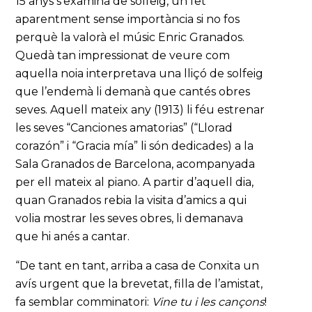
15 anys s’examinà de solfeig, un fet
aparentment sense importància si no fos
perquè la valorà el músic Enric Granados.
Quedà tan impressionat de veure com
aquella noia interpretava una lliçó de solfeig
que l’endemà li demanà que cantés obres
seves. Aquell mateix any (1913) li féu estrenar
les seves “Canciones amatorias” (“Llorad
corazón” i “Gracia mía” li són dedicades) a la
Sala Granados de Barcelona, acompanyada
per ell mateix al piano. A partir d’aquell dia,
quan Granados rebia la visita d’amics a qui
volia mostrar les seves obres, li demanava
que hi anés a cantar.
“De tant en tant, arriba a casa de Conxita un
avís urgent que la brevetat, filla de l’amistat,
fa semblar comminatori:
Vine tu i les cançons
!