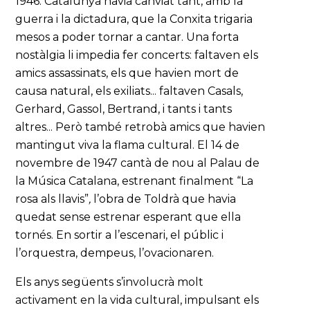
1946. Catalunya havia canviat tant, amb la
guerra i la dictadura, que la Conxita trigaria
mesos a poder tornar a cantar. Una forta
nostàlgia li impedia fer concerts: faltaven els
amics assassinats, els que havien mort de
causa natural, els exiliats... faltaven Casals,
Gerhard, Gassol, Bertrand, i tants i tants
altres... Però també retrobà amics que havien
mantingut viva la flama cultural. El 14 de
novembre de 1947 cantà de nou al Palau de
la Música Catalana, estrenant finalment “La
rosa als llavis”
,
l’obra de Toldrà que havia
quedat sense estrenar esperant que ella
tornés. En sortir a l’escenari, el públic i
l’orquestra, dempeus, l’ovacionaren.
Els anys següents s’involucrà molt
activament en la vida cultural, impulsant els