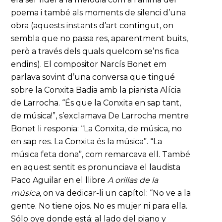
poema i també als moments de silenci d’una
obra (aquests instants d’art contingut, on
sembla que no passa res, aparentment buits,
però a través dels quals quelcom se’ns fica
endins). El compositor Narcís Bonet em
parlava sovint d’una conversa que tingué
sobre la Conxita Badia amb la pianista Alícia
de Larrocha. “És que la Conxita en sap tant,
de música!”, s’exclamava De Larrocha mentre
Bonet li responia: “La Conxita, de música, no
en sap res. La Conxita és la música”. “La
música feta dona”, com remarcava ell. També
en aquest sentit es pronunciava el laudista
Paco Aguilar en el llibre
A orillas de la
música,
on va dedicar-li un capítol: “No ve a la
gente. No tiene ojos. No es mujer ni para ella.
Sólo oye donde está: al lado del piano y