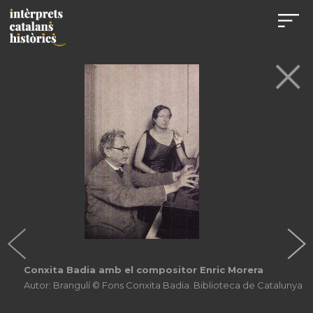
Recital amb Alexandre Vilalta, 1933
© Centre de Documentació de l´Orfeó Català