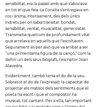
sensibilitat, era la passió amb què s’abocava
en tot el que feia. La Conxita s’entregava en
cos i ànima, intensament, des dels únics
indrets per on sabia transitar: bondat,
sensibilitat, veritat, musicalitat, generositat.
Transmetia quelcom de profundament vital
que arrelava en aquells que l’escoltaven.
Segurament és per això que va arribar a ser
“una primeríssima figura de la cançó,” com la
definí un dels seus biògrafs, l’escriptor Joan
Alavedra.
Evidentment, també tenia el do de la veu.
Sobretot el do de l’expressió; la capacitat de
projectar els matisos dels sentiments que el
poeta ha escrit i que el compositor ha
musicat, tot cantant. Per a ella, tan important
era ser fidel a la melodia com a l’ànima del