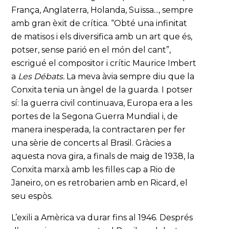
França, Anglaterra, Holanda, Suïssa..., sempre
amb gran èxit de crítica. “Obté una infinitat
de matisos i els diversifica amb un art que és,
potser, sense parió en el món del cant”,
escrigué el compositor i crític Maurice Imbert
a
Les Débats.
La meva àvia sempre diu que la
Conxita tenia un àngel de la guarda. I potser
sí: la guerra civil continuava, Europa era a les
portes de la Segona Guerra Mundial i, de
manera inesperada, la contractaren per fer
una sèrie de concerts al Brasil. Gràcies a
aquesta nova gira, a finals de maig de 1938, la
Conxita marxà amb les filles cap a Rio de
Janeiro, on es retrobarien amb en Ricard, el
seu espòs.
L’exili a Amèrica va durar fins al 1946. Després