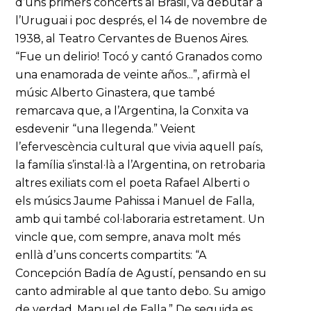
d’uns primers concerts al Brasil, va debutar a
l’Uruguai i poc després, el 14 de novembre de
1938, al Teatro Cervantes de Buenos Aires.
“Fue un delirio! Tocó y cantó Granados como
una enamorada de veinte años...”, afirmà el
músic Alberto Ginastera, que també
remarcava que, a l’Argentina, la Conxita va
esdevenir “una llegenda.” Veient
l’efervescència cultural que vivia aquell país,
la família s’instal·là a l’Argentina, on retrobaria
altres exiliats com el poeta Rafael Alberti o
els músics Jaume Pahissa i Manuel de Falla,
amb qui també col·laboraria estretament. Un
vincle que, com sempre, anava molt més
enllà d’uns concerts compartits: “A
Concepción Badía de Agustí, pensando en su
canto admirable al que tanto debo. Su amigo
de verdad, Manuel de Falla.” De seguida es