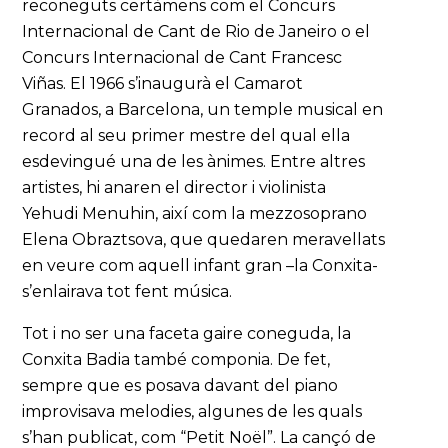
reconeguts certàmens com el Concurs
Internacional de Cant de Rio de Janeiro o el
Concurs Internacional de Cant Francesc
Viñas. El 1966 s’inaugurà el Camarot
Granados, a Barcelona, un temple musical en
record al seu primer mestre del qual ella
esdevingué una de les ànimes. Entre altres
artistes, hi anaren el director i violinista
Yehudi Menuhin, així com la mezzosoprano
Elena Obraztsova, que quedaren meravellats
en veure com aquell infant gran –la Conxita-
s’enlairava tot fent música.
Tot i no ser una faceta gaire coneguda, la
Conxita Badia també componia. De fet,
sempre que es posava davant del piano
improvisava melodies, algunes de les quals
s’han publicat, com “Petit Noël”. La cançó de