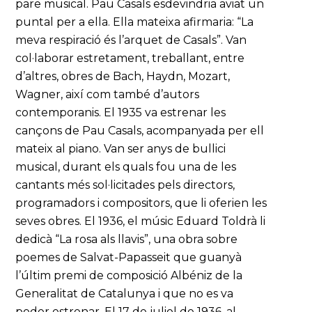
pare musical. Pau Casals esdevindria aviat un
puntal per a ella. Ella mateixa afirmaria: “La
meva respiració és l’arquet de Casals”. Van
col·laborar estretament, treballant, entre
d’altres, obres de Bach, Haydn, Mozart,
Wagner, així com també d’autors
contemporanis. El 1935 va estrenar les
cançons de Pau Casals, acompanyada per ell
mateix al piano. Van ser anys de bullici
musical, durant els quals fou una de les
cantants més sol·licitades pels directors,
programadors i compositors, que li oferien les
seves obres. El 1936, el músic Eduard Toldrà li
dedicà “La rosa als llavis”, una obra sobre
poemes de Salvat-Papasseit que guanyà
l’últim premi de composició Albéniz de la
Generalitat de Catalunya i que no es va
poder estrenar. El 17 de juliol de 1936, al