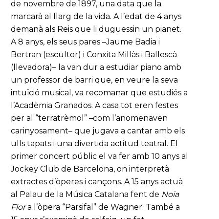
de novembre de 1897, una data que la
marcarà al llarg de la vida. A l’edat de 4 anys
demanà als Reis que li duguessin un pianet.
A 8 anys, els seus pares –Jaume Badia i
Bertran (escultor) i Conxita Millàs i Ballescà
(llevadora)– la van dur a estudiar piano amb
un professor de barri que, en veure la seva
intuïció musical, va recomanar que estudiés a
l’Acadèmia Granados. A casa tot eren festes
per al “terratrèmol” –com l’anomenaven
carinyosament– que jugava a cantar amb els
ulls tapats i una divertida actitud teatral. El
primer concert públic el va fer amb 10 anys al
Jockey Club de Barcelona, on interpretà
extractes d’òperes i cançons. A 15 anys actuà
al Palau de la Música Catalana fent de
Noia
Flor
a l’òpera “Parsifal” de Wagner. També a