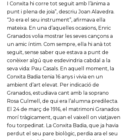
I Conxita hi corre tot seguit amb l’ànima a
punt i plena de joia”, descriu Joan Alavedra.
“Jo era el seu instrument”, afirmava ella
mateixa. En una d’aquelles ocasions, Enric
Granados volia mostrar les seves cançons a
un amic íntim. Com sempre, ella hi anà tot
seguit, sense saber que estava a punt de
conèixer algú que esdevindria cabdal a la
seva vida: Pau Casals. En aquell moment, la
Conxita Badia tenia 16 anys i vivia en un
ambient d’art elevat. Per indicació de
Granados, estudiava cant amb la soprano
Rosa Culmell, de qui era l’alumna predilecta.
El 24 de març de 1916, el matrimoni Granados
morí tràgicament, quan el vaixell on viatjaven
fou torpedinat. La Conxita Badia, que ja havia
perdut el seu pare biològic, perdia ara el seu