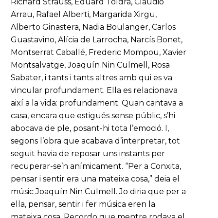
Richard Strauss, Eduard Toldrà, Claudio
Arrau, Rafael Alberti, Margarida Xirgu,
Alberto Ginastera, Nadia Boulanger, Carlos
Guastavino, Alícia de Larrocha, Narcís Bonet,
Montserrat Caballé, Frederic Mompou, Xavier
Montsalvatge, Joaquín Nin Culmell, Rosa
Sabater, i tants i tants altres amb qui es va
vincular profundament. Ella es relacionava
així a la vida: profundament. Quan cantava a
casa, encara que estigués sense públic, s’hi
abocava de ple, posant-hi tota l’emoció. I,
segons l’obra que acabava d’interpretar, tot
seguit havia de reposar uns instants per
recuperar-se’n anímicament. “Per a Conxita,
pensar i sentir era una mateixa cosa,” deia el
músic Joaquín Nin Culmell. Jo diria que per a
ella, pensar, sentir i fer música eren la
mateixa cosa. Recordo que mentre rodava el