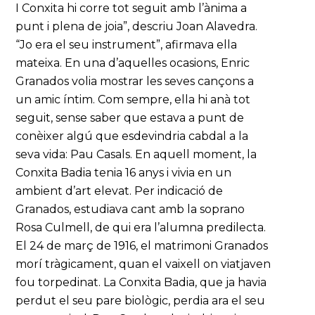
I Conxita hi corre tot seguit amb l’ànima a
punt i plena de joia”, descriu Joan Alavedra.
“Jo era el seu instrument”, afirmava ella
mateixa. En una d’aquelles ocasions, Enric
Granados volia mostrar les seves cançons a
un amic íntim. Com sempre, ella hi anà tot
seguit, sense saber que estava a punt de
conèixer algú que esdevindria cabdal a la
seva vida: Pau Casals. En aquell moment, la
Conxita Badia tenia 16 anys i vivia en un
ambient d’art elevat. Per indicació de
Granados, estudiava cant amb la soprano
Rosa Culmell, de qui era l’alumna predilecta.
El 24 de març de 1916, el matrimoni Granados
morí tràgicament, quan el vaixell on viatjaven
fou torpedinat. La Conxita Badia, que ja havia
perdut el seu pare biològic, perdia ara el seu