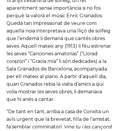
15 anys s’examinà de solfeig, un fet
aparentment sense importància si no fos
perquè la valorà el músic Enric Granados.
Quedà tan impressionat de veure com
aquella noia interpretava una lliçó de solfeig
que l’endemà li demanà que cantés obres
seves. Aquell mateix any (1913) li féu estrenar
les seves “Canciones amatorias” (“Llorad
corazón” i “Gracia mía” li són dedicades) a la
Sala Granados de Barcelona, acompanyada
per ell mateix al piano. A partir d’aquell dia,
quan Granados rebia la visita d’amics a qui
volia mostrar les seves obres, li demanava
que hi anés a cantar.
“De tant en tant, arriba a casa de Conxita un
avís urgent que la brevetat, filla de l’amistat,
fa semblar comminatori:
Vine tu i les cançons
!