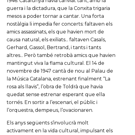
1946. Catalunya havia canviat tant, amb la
guerra i la dictadura, que la Conxita trigaria
mesos a poder tornar a cantar. Una forta
nostàlgia li impedia fer concerts: faltaven els
amics assassinats, els que havien mort de
causa natural, els exiliats... faltaven Casals,
Gerhard, Gassol, Bertrand, i tants i tants
altres... Però també retrobà amics que havien
mantingut viva la flama cultural. El 14 de
novembre de 1947 cantà de nou al Palau de
la Música Catalana, estrenant finalment “La
rosa als llavis”
,
l’obra de Toldrà que havia
quedat sense estrenar esperant que ella
tornés. En sortir a l’escenari, el públic i
l’orquestra, dempeus, l’ovacionaren.
Els anys següents s’involucrà molt
activament en la vida cultural, impulsant els