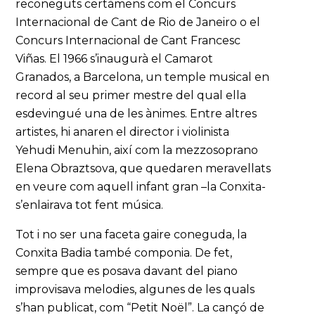
reconeguts certàmens com el Concurs
Internacional de Cant de Rio de Janeiro o el
Concurs Internacional de Cant Francesc
Viñas. El 1966 s’inaugurà el Camarot
Granados, a Barcelona, un temple musical en
record al seu primer mestre del qual ella
esdevingué una de les ànimes. Entre altres
artistes, hi anaren el director i violinista
Yehudi Menuhin, així com la mezzosoprano
Elena Obraztsova, que quedaren meravellats
en veure com aquell infant gran –la Conxita-
s’enlairava tot fent música.
Tot i no ser una faceta gaire coneguda, la
Conxita Badia també componia. De fet,
sempre que es posava davant del piano
improvisava melodies, algunes de les quals
s’han publicat, com “Petit Noël”. La cançó de