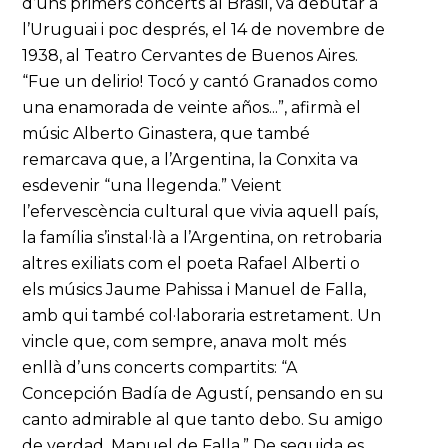
d’uns primers concerts al Brasil, va debutar a
l’Uruguai i poc després, el 14 de novembre de
1938, al Teatro Cervantes de Buenos Aires.
“Fue un delirio! Tocó y cantó Granados como
una enamorada de veinte años...”, afirmà el
músic Alberto Ginastera, que també
remarcava que, a l’Argentina, la Conxita va
esdevenir “una llegenda.” Veient
l’efervescència cultural que vivia aquell país,
la família s’instal·là a l’Argentina, on retrobaria
altres exiliats com el poeta Rafael Alberti o
els músics Jaume Pahissa i Manuel de Falla,
amb qui també col·laboraria estretament. Un
vincle que, com sempre, anava molt més
enllà d’uns concerts compartits: “A
Concepción Badía de Agustí, pensando en su
canto admirable al que tanto debo. Su amigo
de verdad, Manuel de Falla.” De seguida es