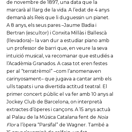
de novembre de 1897, una data que la
marcarà al llarg de la vida. A l’edat de 4 anys
demanà als Reis que li duguessin un pianet.
A 8 anys, els seus pares –Jaume Badia i
Bertran (escultor) i Conxita Millàs i Ballescà
(llevadora)– la van dur a estudiar piano amb
un professor de barri que, en veure la seva
intuïció musical, va recomanar que estudiés a
l’Acadèmia Granados. A casa tot eren festes
per al “terratrèmol” –com l’anomenaven
carinyosament– que jugava a cantar amb els
ulls tapats i una divertida actitud teatral. El
primer concert públic el va fer amb 10 anys al
Jockey Club de Barcelona, on interpretà
extractes d’òperes i cançons. A 15 anys actuà
al Palau de la Música Catalana fent de
Noia
Flor
a l’òpera “Parsifal” de Wagner. També a