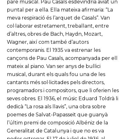
pare musical. Pau Casals esdevindria aviat un
puntal per a ella. Ella mateixa afirmaria: “La
meva respiració és l’arquet de Casals”. Van
col·laborar estretament, treballant, entre
d’altres, obres de Bach, Haydn, Mozart,
Wagner, així com també d’autors
contemporanis. El 1935 va estrenar les
cançons de Pau Casals, acompanyada per ell
mateix al piano. Van ser anys de bullici
musical, durant els quals fou una de les
cantants més sol·licitades pels directors,
programadors i compositors, que li oferien les
seves obres. El 1936, el músic Eduard Toldrà li
dedicà “La rosa als llavis”, una obra sobre
poemes de Salvat-Papasseit que guanyà
l’últim premi de composició Albéniz de la
Generalitat de Catalunya i que no es va
poder estrenar. El 17 de juliol de 1936, al