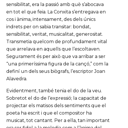
sensibilitat, era la passió amb què s’abocava
en tot el que feia. La Conxita s’entregava en
cos i ànima, intensament, des dels únics
indrets per on sabia transitar: bondat,
sensibilitat, veritat, musicalitat, generositat.
Transmetia quelcom de profundament vital
que arrelava en aquells que l’escoltaven.
Segurament és per això que va arribar a ser
“una primeríssima figura de la cançó,” com la
definí un dels seus biògrafs, l’escriptor Joan
Alavedra.
Evidentment, també tenia el do de la veu.
Sobretot el do de l’expressió; la capacitat de
projectar els matisos dels sentiments que el
poeta ha escrit i que el compositor ha
musicat, tot cantant. Per a ella, tan important
era ser fidel a la melodia com a l’ànima del