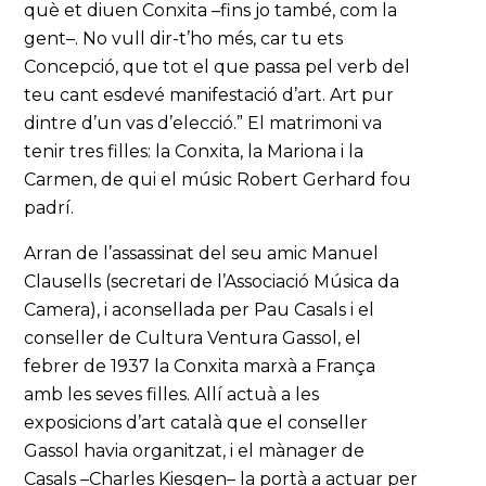
què et diuen Conxita –fins jo també, com la
gent–. No vull dir-t’ho més, car tu ets
Concepció, que tot el que passa pel verb del
teu cant esdevé manifestació d’art. Art pur
dintre d’un vas d’elecció.” El matrimoni va
tenir tres filles: la Conxita, la Mariona i la
Carmen, de qui el músic Robert Gerhard fou
padrí.
Arran de l’assassinat del seu amic Manuel
Clausells (secretari de l’Associació Música da
Camera), i aconsellada per Pau Casals i el
conseller de Cultura Ventura Gassol, el
febrer de 1937 la Conxita marxà a França
amb les seves filles. Allí actuà a les
exposicions d’art català que el conseller
Gassol havia organitzat, i el mànager de
Casals –Charles Kiesgen– la portà a actuar per