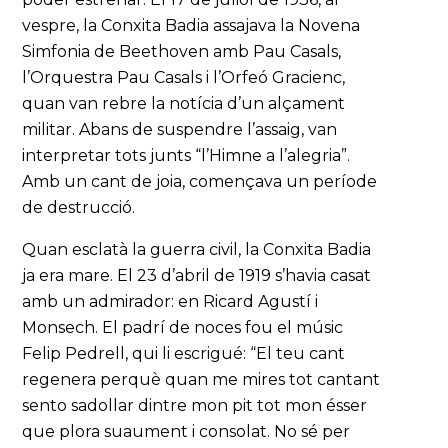
vespre, la Conxita Badia assajava la Novena
Simfonia de Beethoven amb Pau Casals,
l’Orquestra Pau Casals i l’Orfeó Gracienc,
quan van rebre la notícia d’un alçament
militar. Abans de suspendre l’assaig, van
interpretar tots junts “l’Himne a l’alegria”.
Amb un cant de joia, començava un període
de destrucció.
Quan esclatà la guerra civil, la Conxita Badia
ja era mare. El 23 d’abril de 1919 s’havia casat
amb un admirador: en Ricard Agustí i
Monsech. El padrí de noces fou el músic
Felip Pedrell, qui li escrigué: “El teu cant
regenera perquè quan me mires tot cantant
sento sadollar dintre mon pit tot mon ésser
que plora suaument i consolat. No sé per