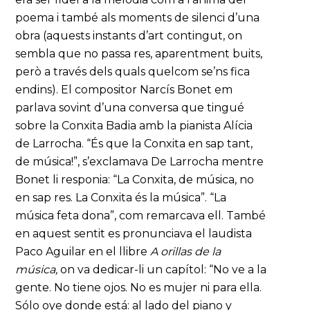
poema i també als moments de silenci d’una
obra (aquests instants d’art contingut, on
sembla que no passa res, aparentment buits,
però a través dels quals quelcom se’ns fica
endins). El compositor Narcís Bonet em
parlava sovint d’una conversa que tingué
sobre la Conxita Badia amb la pianista Alícia
de Larrocha. “És que la Conxita en sap tant,
de música!”, s’exclamava De Larrocha mentre
Bonet li responia: “La Conxita, de música, no
en sap res. La Conxita és la música”. “La
música feta dona”, com remarcava ell. També
en aquest sentit es pronunciava el laudista
Paco Aguilar en el llibre
A orillas de la
música,
on va dedicar-li un capítol: “No ve a la
gente. No tiene ojos. No es mujer ni para ella.
Sólo oye donde está: al lado del piano y