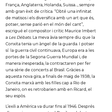
França, Anglaterra, Holanda, Suïssa..., sempre
amb gran èxit de crítica. “Obté una infinitat
de matisos i els diversifica amb un art que és,
potser, sense parió en el món del cant”,
escrigué el compositor i crític Maurice Imbert
a
Les Débats.
La meva àvia sempre diu que la
Conxita tenia un àngel de la guarda. I potser
sí: la guerra civil continuava, Europa era a les
portes de la Segona Guerra Mundial i, de
manera inesperada, la contractaren per fer
una sèrie de concerts al Brasil. Gràcies a
aquesta nova gira, a finals de maig de 1938, la
Conxita marxà amb les filles cap a Rio de
Janeiro, on es retrobarien amb en Ricard, el
seu espòs.
L’exili a Amèrica va durar fins al 1946. Després