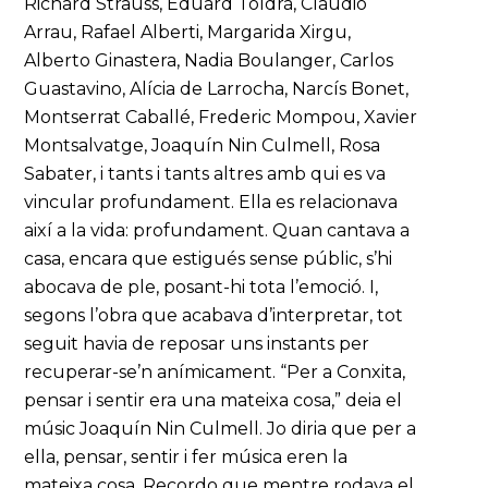
Richard Strauss, Eduard Toldrà, Claudio
Arrau, Rafael Alberti, Margarida Xirgu,
Alberto Ginastera, Nadia Boulanger, Carlos
Guastavino, Alícia de Larrocha, Narcís Bonet,
Montserrat Caballé, Frederic Mompou, Xavier
Montsalvatge, Joaquín Nin Culmell, Rosa
Sabater, i tants i tants altres amb qui es va
vincular profundament. Ella es relacionava
així a la vida: profundament. Quan cantava a
casa, encara que estigués sense públic, s’hi
abocava de ple, posant-hi tota l’emoció. I,
segons l’obra que acabava d’interpretar, tot
seguit havia de reposar uns instants per
recuperar-se’n anímicament. “Per a Conxita,
pensar i sentir era una mateixa cosa,” deia el
músic Joaquín Nin Culmell. Jo diria que per a
ella, pensar, sentir i fer música eren la
mateixa cosa. Recordo que mentre rodava el