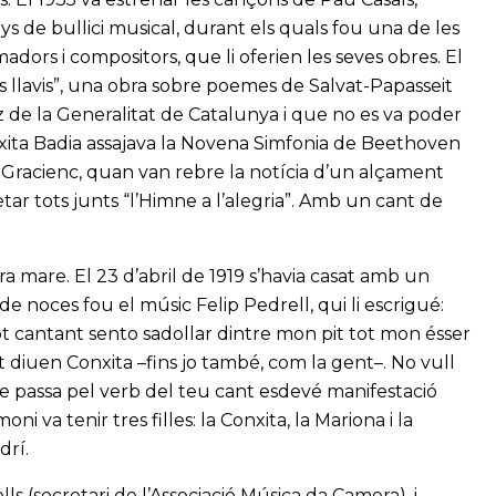
s de bullici musical, durant els quals fou una de les
adors i compositors, que li oferien les seves obres. El
ls llavis”, una obra sobre poemes de Salvat-Papasseit
 de la Generalitat de Catalunya i que no es va poder
Conxita Badia assajava la Novena Simfonia de Beethoven
ó Gracienc, quan van rebre la notícia d’un alçament
etar tots junts “l’Himne a l’alegria”. Amb un cant de
era mare. El 23 d’abril de 1919 s’havia casat amb un
e noces fou el músic Felip Pedrell, qui li escrigué:
 cantant sento sadollar dintre mon pit tot mon ésser
 diuen Conxita –fins jo també, com la gent–. No vull
ue passa pel verb del teu cant esdevé manifestació
ni va tenir tres filles: la Conxita, la Mariona i la
drí.
ls (secretari de l’Associació Música da Camera), i