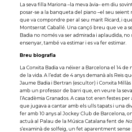
La seva filla Mariona –la meva àvia– em diu sovint
posar-se a la banqueta del piano –el seu seient n
que va compondre per al seu marit Ricard, i qu
Montserrat Caballé. Una cançó breu que ve a ser e
Badia no només va ser admirada i aplaudida, no n
ensenyar, també va estimar i es va fer estimar.
Breu biografia
La Conxita Badia va néixer a Barcelona el 14 de
de la vida. A l’edat de 4 anys demanà als Reis qu
Jaume Badia i Bertran (escultor) i Conxita Millàs 
amb un professor de barri que, en veure la seva
l’Acadèmia Granados. A casa tot eren festes pe
que jugava a cantar amb els ulls tapats i una div
fer amb 10 anys al Jockey Club de Barcelona, on 
actuà al Palau de la Música Catalana fent de
No
s’examinà de solfeig, un fet aparentment sense i