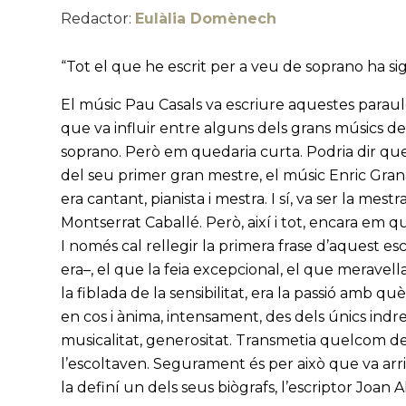
Redactor:
Eulàlia Domènech
“Tot el que he escrit per a veu de soprano ha si
El músic Pau Casals va escriure aquestes paraule
que va influir entre alguns dels grans músics del
soprano. Però em quedaria curta. Podria dir que
del seu primer gran mestre, el músic Enric Gra
era cantant, pianista i mestra. I sí, va ser la mes
Montserrat Caballé. Però, així i tot, encara em 
I només cal rellegir la primera frase d’aquest es
era–, el que la feia excepcional, el que meravella
la fiblada de la sensibilitat, era la passió amb q
en cos i ànima, intensament, des dels únics indrets
musicalitat, generositat. Transmetia quelcom d
l’escoltaven. Segurament és per això que va arri
la definí un dels seus biògrafs, l’escriptor Joan 