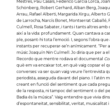
Mestres, Pau Casals, Federico García Lorca, Jo
Schönberg, Robert Gerhard, Alban Berg, Joaquí
Arrau, Rafael Alberti, Margarida Xirgu, Alberto 
de Larrocha, Narcís Bonet, Montserrat Caballé,
Culmell, Rosa Sabater, i tants i tants altres amb
així a la vida: profundament. Quan cantava a cas
ple, posant-hi tota l’emoció. I, segons l’obra qu
instants per recuperar-se’n anímicament. “Per a C
músic Joaquín Nin Culmell. Jo diria que per a ell
Recordo que mentre rodava el documental
Con
què em va encaixar tot, en què vaig copsar el que 
converses: va ser quan vaig veure l’entrevista qu
periodista, asseguda davant del piano. I l’atén
creant en funció del sentiment que cada pregun
de la resposta, ni tampoc del sentiment o del p
Badia és la música”. Vaig entendre que vivia din
d’espontaneïtat, sensibilitat, veritat, musicalitat 