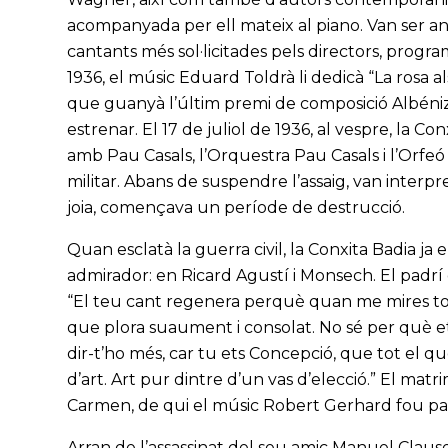
acompanyada per ell mateix al piano. Van ser any
cantants més sol·licitades pels directors, program
1936, el músic Eduard Toldrà li dedicà “La rosa a
que guanyà l’últim premi de composició Albéniz
estrenar. El 17 de juliol de 1936, al vespre, la 
amb Pau Casals, l’Orquestra Pau Casals i l’Orfe
militar. Abans de suspendre l’assaig, van interpr
joia, començava un període de destrucció.
Quan esclatà la guerra civil, la Conxita Badia ja 
admirador: en Ricard Agustí i Monsech. El padrí d
“El teu cant regenera perquè quan me mires tot
que plora suaument i consolat. No sé per què et
dir-t’ho més, car tu ets Concepció, que tot el q
d’art. Art pur dintre d’un vas d’elecció.” El matrimo
Carmen, de qui el músic Robert Gerhard fou pa
Arran de l’assassinat del seu amic Manuel Clausel