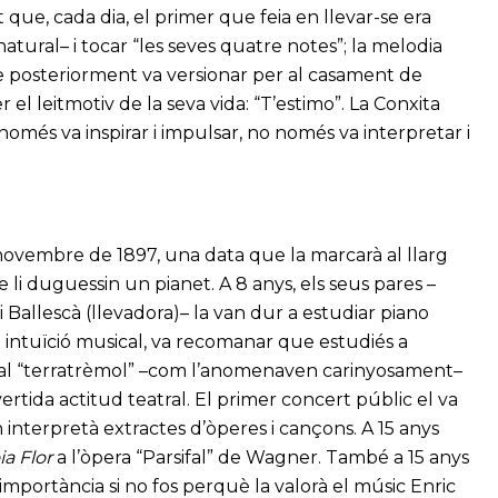
 que, cada dia, el primer que feia en llevar-se era
atural– i tocar “les seves quatre notes”; la melodia
e posteriorment va versionar per al casament de
l leitmotiv de la seva vida: “T’estimo”. La Conxita
omés va inspirar i impulsar, no només va interpretar i
 novembre de 1897, una data que la marcarà al llarg
e li duguessin un pianet. A 8 anys, els seus pares –
i Ballescà (llevadora)– la van dur a estudiar piano
 intuïció musical, va recomanar que estudiés a
r al “terratrèmol” –com l’anomenaven carinyosament–
ertida actitud teatral. El primer concert públic el va
interpretà extractes d’òperes i cançons. A 15 anys
ia Flor
a l’òpera “Parsifal” de Wagner. També a 15 anys
mportància si no fos perquè la valorà el músic Enric