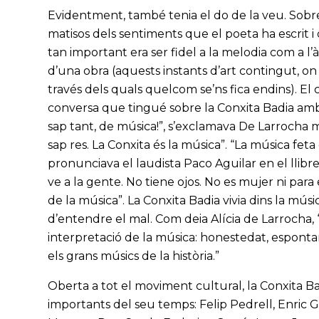
Evidentment, també tenia el do de la veu. Sobret
matisos dels sentiments que el poeta ha escrit i 
tan important era ser fidel a la melodia com a 
d’una obra (aquests instants d’art contingut, o
través dels quals quelcom se’ns fica endins). E
conversa que tingué sobre la Conxita Badia amb l
sap tant, de música!”, s’exclamava De Larrocha m
sap res. La Conxita és la música”. “La música fe
pronunciava el laudista Paco Aguilar en el llibr
ve a la gente. No tiene ojos. No es mujer ni para
de la música”. La Conxita Badia vivia dins la mús
d’entendre el mal. Com deia Alícia de Larrocha, 
interpretació de la música: honestedat, espontan
els grans músics de la història.”
Oberta a tot el moviment cultural, la Conxita B
importants del seu temps: Felip Pedrell, Enric 