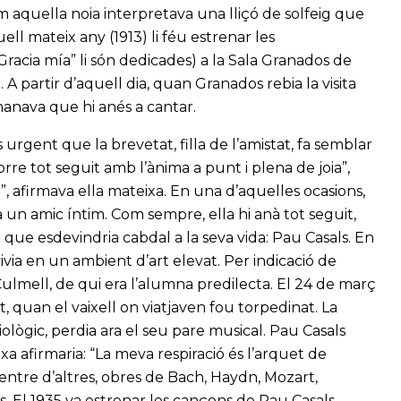
aquella noia interpretava una lliçó de solfeig que
l mateix any (1913) li féu estrenar les
Gracia mía” li són dedicades) a la Sala Granados de
A partir d’aquell dia, quan Granados rebia la visita
emanava que hi anés a cantar.
 urgent que la brevetat, filla de l’amistat, fa semblar
corre tot seguit amb l’ànima a punt i plena de joia”,
”, afirmava ella mateixa. En una d’aquelles ocasions,
 un amic íntim. Com sempre, ella hi anà tot seguit,
que esdevindria cabdal a la seva vida: Pau Casals. En
ivia en un ambient d’art elevat. Per indicació de
lmell, de qui era l’alumna predilecta. El 24 de març
 quan el vaixell on viatjaven fou torpedinat. La
ològic, perdia ara el seu pare musical. Pau Casals
xa afirmaria: “La meva respiració és l’arquet de
 entre d’altres, obres de Bach, Haydn, Mozart,
 El 1935 va estrenar les cançons de Pau Casals,