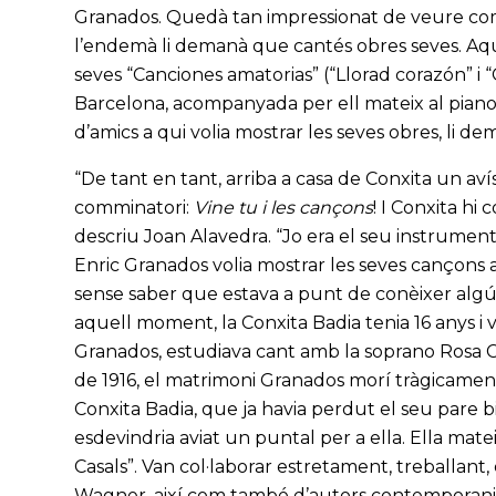
Granados. Quedà tan impressionat de veure com 
l’endemà li demanà que cantés obres seves. Aquel
seves “Canciones amatorias” (“Llorad corazón” i “
Barcelona, acompanyada per ell mateix al piano. 
d’amics a qui volia mostrar les seves obres, li d
“De tant en tant, arriba a casa de Conxita un avís
comminatori:
Vine tu i les cançons
! I Conxita hi 
descriu Joan Alavedra. “Jo era el seu instrument
Enric Granados volia mostrar les seves cançons a
sense saber que estava a punt de conèixer algú 
aquell moment, la Conxita Badia tenia 16 anys i v
Granados, estudiava cant amb la soprano Rosa Cu
de 1916, el matrimoni Granados morí tràgicament,
Conxita Badia, que ja havia perdut el seu pare bi
esdevindria aviat un puntal per a ella. Ella matei
Casals”. Van col·laborar estretament, treballant,
Wagner, així com també d’autors contemporanis.