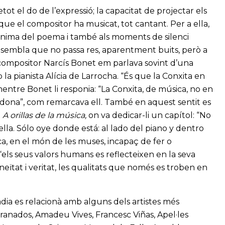
ot el do de l’expressió; la capacitat de projectar els
que el compositor ha musicat, tot cantant. Per a ella,
l’ànima del poema i també als moments de silenci
n sembla que no passa res, aparentment buits, però a
l compositor Narcís Bonet em parlava sovint d’una
a pianista Alícia de Larrocha. “És que la Conxita en
entre Bonet li responia: “La Conxita, de música, no en
ta dona”, com remarcava ell. També en aquest sentit es
e
A orillas de la música,
on va dedicar-li un capítol: “No
 ella. Sólo oye donde está: al lado del piano y dentro
ica, en el món de les muses, incapaç de fer o
“els seus valors humans es reflecteixen en la seva
eïtat i veritat, les qualitats que només es troben en
adia es relacionà amb alguns dels artistes més
Granados, Amadeu Vives, Francesc Viñas, Apel·les