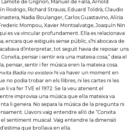
an Lamote de Grignon, Manuel de Falla, Arnold
n Rodrigo, Richard Strauss, Eduard Toldrà, Claudio
Ginastera, Nadia Boulanger, Carlos Guastavino, Alícia
 Frederic Mompou, Xavier Montsalvatge, Joaquín Nin
 qui es va vincular profundament. Ella es relacionava
a, encara que estigués sense públic, s’hi abocava de
e acabava d’interpretar, tot seguit havia de reposar uns
onxita, pensar i sentir era una mateixa cosa,” deia el
a, pensar, sentir i fer música eren la mateixa cosa.
xita Badia no existeix
hi va haver un moment en
no podia trobar en els llibres, ni les cartes ni les
e li va fer TVE el 1972. Se la veu atenent el
 mentre improvisa una música que ella mateixa va
ta li genera. No separa la música de la pregunta ni
ensament. Llavors vaig entendre allò de “Conxita
s el sentiment musical. Vaig entendre la dimensió
i d’estima que brollava en ella.