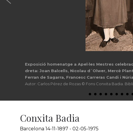
Exposició homenatge a Apel·les Mestres celebrada
dreta: Joan Balcells, Nicolau d´Olwer, Mercè Plan
Ferran de Sagarra, Francesc Carreras Candi i Núri
Autor: Carlos Pérez de Rozas © Fons Conxita Badia. Bib
Conxita Badia
Barcelona 14-11-1897 - 02-05-1975