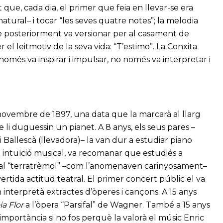
 que, cada dia, el primer que feia en llevar-se era
atural– i tocar “les seves quatre notes”; la melodia
e posteriorment va versionar per al casament de
l leitmotiv de la seva vida: “T’estimo”. La Conxita
omés va inspirar i impulsar, no només va interpretar i
 novembre de 1897, una data que la marcarà al llarg
e li duguessin un pianet. A 8 anys, els seus pares –
i Ballescà (llevadora)– la van dur a estudiar piano
 intuïció musical, va recomanar que estudiés a
r al “terratrèmol” –com l’anomenaven carinyosament–
ertida actitud teatral. El primer concert públic el va
interpretà extractes d’òperes i cançons. A 15 anys
ia Flor
a l’òpera “Parsifal” de Wagner. També a 15 anys
mportància si no fos perquè la valorà el músic Enric