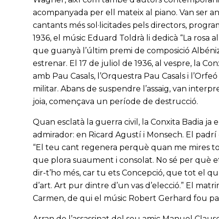
acompanyada per ell mateix al piano. Van ser any
cantants més sol·licitades pels directors, program
1936, el músic Eduard Toldrà li dedicà “La rosa a
que guanyà l’últim premi de composició Albéniz
estrenar. El 17 de juliol de 1936, al vespre, la 
amb Pau Casals, l’Orquestra Pau Casals i l’Orfe
militar. Abans de suspendre l’assaig, van interpr
joia, començava un període de destrucció.
Quan esclatà la guerra civil, la Conxita Badia ja 
admirador: en Ricard Agustí i Monsech. El padrí d
“El teu cant regenera perquè quan me mires tot
que plora suaument i consolat. No sé per què et
dir-t’ho més, car tu ets Concepció, que tot el q
d’art. Art pur dintre d’un vas d’elecció.” El matrimo
Carmen, de qui el músic Robert Gerhard fou pa
Arran de l’assassinat del seu amic Manuel Clausel