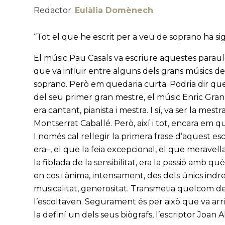
Redactor:
Eulàlia Domènech
“Tot el que he escrit per a veu de soprano ha si
El músic Pau Casals va escriure aquestes paraule
que va influir entre alguns dels grans músics del
soprano. Però em quedaria curta. Podria dir que
del seu primer gran mestre, el músic Enric Gra
era cantant, pianista i mestra. I sí, va ser la mes
Montserrat Caballé. Però, així i tot, encara em 
I només cal rellegir la primera frase d’aquest es
era–, el que la feia excepcional, el que meravella
la fiblada de la sensibilitat, era la passió amb q
en cos i ànima, intensament, des dels únics indrets
musicalitat, generositat. Transmetia quelcom d
l’escoltaven. Segurament és per això que va arri
la definí un dels seus biògrafs, l’escriptor Joan 