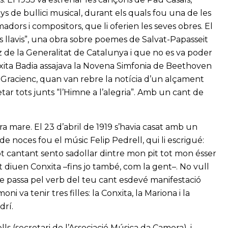
s de bullici musical, durant els quals fou una de les
adors i compositors, que li oferien les seves obres. El
ls llavis”, una obra sobre poemes de Salvat-Papasseit
 de la Generalitat de Catalunya i que no es va poder
Conxita Badia assajava la Novena Simfonia de Beethoven
ó Gracienc, quan van rebre la notícia d’un alçament
etar tots junts “l’Himne a l’alegria”. Amb un cant de
era mare. El 23 d’abril de 1919 s’havia casat amb un
e noces fou el músic Felip Pedrell, qui li escrigué:
 cantant sento sadollar dintre mon pit tot mon ésser
 diuen Conxita –fins jo també, com la gent–. No vull
ue passa pel verb del teu cant esdevé manifestació
ni va tenir tres filles: la Conxita, la Mariona i la
drí.
ls (secretari de l’Associació Música da Camera), i