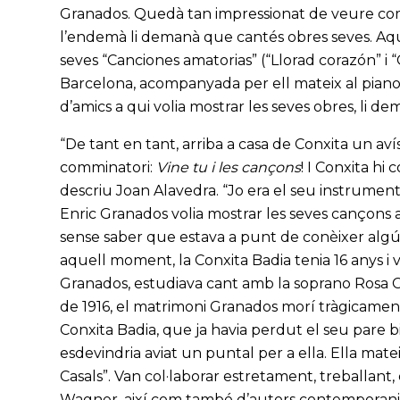
Granados. Quedà tan impressionat de veure com 
l’endemà li demanà que cantés obres seves. Aquel
seves “Canciones amatorias” (“Llorad corazón” i “
Barcelona, acompanyada per ell mateix al piano. 
d’amics a qui volia mostrar les seves obres, li d
“De tant en tant, arriba a casa de Conxita un avís
comminatori:
Vine tu i les cançons
! I Conxita hi 
descriu Joan Alavedra. “Jo era el seu instrument
Enric Granados volia mostrar les seves cançons a
sense saber que estava a punt de conèixer algú 
aquell moment, la Conxita Badia tenia 16 anys i v
Granados, estudiava cant amb la soprano Rosa Cu
de 1916, el matrimoni Granados morí tràgicament,
Conxita Badia, que ja havia perdut el seu pare bi
esdevindria aviat un puntal per a ella. Ella matei
Casals”. Van col·laborar estretament, treballant,
Wagner, així com també d’autors contemporanis.