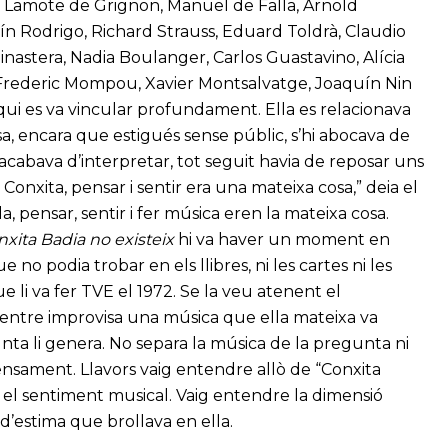
an Lamote de Grignon, Manuel de Falla, Arnold
n Rodrigo, Richard Strauss, Eduard Toldrà, Claudio
Ginastera, Nadia Boulanger, Carlos Guastavino, Alícia
 Frederic Mompou, Xavier Montsalvatge, Joaquín Nin
 qui es va vincular profundament. Ella es relacionava
a, encara que estigués sense públic, s’hi abocava de
e acabava d’interpretar, tot seguit havia de reposar uns
onxita, pensar i sentir era una mateixa cosa,” deia el
a, pensar, sentir i fer música eren la mateixa cosa.
xita Badia no existeix
hi va haver un moment en
no podia trobar en els llibres, ni les cartes ni les
e li va fer TVE el 1972. Se la veu atenent el
 mentre improvisa una música que ella mateixa va
ta li genera. No separa la música de la pregunta ni
ensament. Llavors vaig entendre allò de “Conxita
s el sentiment musical. Vaig entendre la dimensió
i d’estima que brollava en ella.