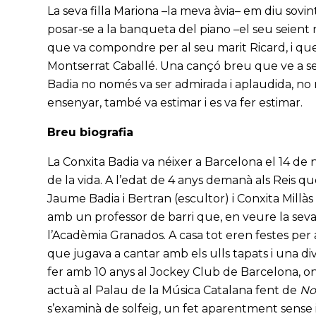
La seva filla Mariona –la meva àvia– em diu sovint
posar-se a la banqueta del piano –el seu seient n
que va compondre per al seu marit Ricard, i qu
Montserrat Caballé. Una cançó breu que ve a ser e
Badia no només va ser admirada i aplaudida, no n
ensenyar, també va estimar i es va fer estimar.
Breu biografia
La Conxita Badia va néixer a Barcelona el 14 de
de la vida. A l’edat de 4 anys demanà als Reis qu
Jaume Badia i Bertran (escultor) i Conxita Millàs 
amb un professor de barri que, en veure la seva
l’Acadèmia Granados. A casa tot eren festes pe
que jugava a cantar amb els ulls tapats i una div
fer amb 10 anys al Jockey Club de Barcelona, on 
actuà al Palau de la Música Catalana fent de
No
s’examinà de solfeig, un fet aparentment sense i