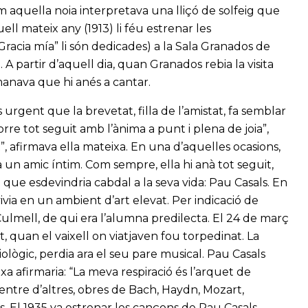
aquella noia interpretava una lliçó de solfeig que
l mateix any (1913) li féu estrenar les
Gracia mía” li són dedicades) a la Sala Granados de
A partir d’aquell dia, quan Granados rebia la visita
emanava que hi anés a cantar.
 urgent que la brevetat, filla de l’amistat, fa semblar
corre tot seguit amb l’ànima a punt i plena de joia”,
”, afirmava ella mateixa. En una d’aquelles ocasions,
 un amic íntim. Com sempre, ella hi anà tot seguit,
que esdevindria cabdal a la seva vida: Pau Casals. En
ivia en un ambient d’art elevat. Per indicació de
lmell, de qui era l’alumna predilecta. El 24 de març
 quan el vaixell on viatjaven fou torpedinat. La
ològic, perdia ara el seu pare musical. Pau Casals
xa afirmaria: “La meva respiració és l’arquet de
 entre d’altres, obres de Bach, Haydn, Mozart,
 El 1935 va estrenar les cançons de Pau Casals,