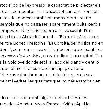
ot el do de l’expressió; la capacitat de projectar els
que el compositor ha musicat, tot cantant. Per a ella,
l’ànima del poema i també als moments de silenci
n sembla que no passa res, aparentment buits, però a
l compositor Narcís Bonet em parlava sovint d’una
a pianista Alícia de Larrocha. “És que la Conxita en
entre Bonet li responia: “La Conxita, de música, no en
ta dona”, com remarcava ell. També en aquest sentit es
e
A orillas de la música,
on va dedicar-li un capítol: “No
 ella. Sólo oye donde está: al lado del piano y dentro
ica, en el món de les muses, incapaç de fer o
“els seus valors humans es reflecteixen en la seva
eïtat i veritat, les qualitats que només es troben en
adia es relacionà amb alguns dels artistes més
Granados, Amadeu Vives, Francesc Viñas, Apel·les