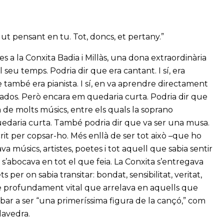
gut pensant en tu. Tot, doncs, et pertany.”
s a la Conxita Badia i Millàs, una dona extraordinària
 seu temps. Podria dir que era cantant. I sí, era
 també era pianista. I sí, en va aprendre directament
nados. Però encara em quedaria curta. Podria dir que
tra de molts músics, entre els quals la soprano
quedaria curta. També podria dir que va ser una musa.
crit per copsar-ho. Més enllà de ser tot això –que ho
va músics, artistes, poetes i tot aquell que sabia sentir
uè s’abocava en tot el que feia. La Conxita s’entregava
 per on sabia transitar: bondat, sensibilitat, veritat,
e profundament vital que arrelava en aquells que
bar a ser “una primeríssima figura de la cançó,” com
Alavedra.