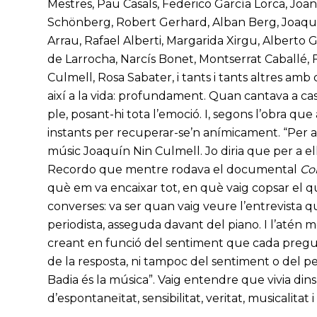
Mestres, Pau Casals, Federico García Lorca, Jo
Schönberg, Robert Gerhard, Alban Berg, Joaquí
Arrau, Rafael Alberti, Margarida Xirgu, Alberto 
de Larrocha, Narcís Bonet, Montserrat Caballé,
Culmell, Rosa Sabater, i tants i tants altres amb
així a la vida: profundament. Quan cantava a cas
ple, posant-hi tota l’emoció. I, segons l’obra qu
instants per recuperar-se’n anímicament. “Per a C
músic Joaquín Nin Culmell. Jo diria que per a ell
Recordo que mentre rodava el documental
Con
què em va encaixar tot, en què vaig copsar el que 
converses: va ser quan vaig veure l’entrevista qu
periodista, asseguda davant del piano. I l’atén
creant en funció del sentiment que cada pregun
de la resposta, ni tampoc del sentiment o del p
Badia és la música”. Vaig entendre que vivia din
d’espontaneïtat, sensibilitat, veritat, musicalitat 