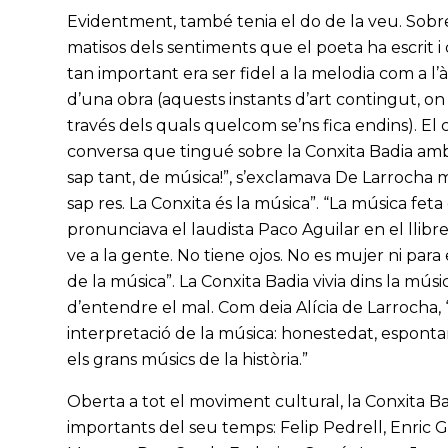
Evidentment, també tenia el do de la veu. Sobret
matisos dels sentiments que el poeta ha escrit i 
tan important era ser fidel a la melodia com a 
d’una obra (aquests instants d’art contingut, o
través dels quals quelcom se’ns fica endins). E
conversa que tingué sobre la Conxita Badia amb l
sap tant, de música!”, s’exclamava De Larrocha m
sap res. La Conxita és la música”. “La música fe
pronunciava el laudista Paco Aguilar en el llibr
ve a la gente. No tiene ojos. No es mujer ni para
de la música”. La Conxita Badia vivia dins la mús
d’entendre el mal. Com deia Alícia de Larrocha, 
interpretació de la música: honestedat, espontan
els grans músics de la història.”
Oberta a tot el moviment cultural, la Conxita B
importants del seu temps: Felip Pedrell, Enric 