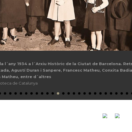
 l´any 1934 a l´Arxiu Històric de la Ciutat de Barcelona. R
tada, Agustí Duran i Sanpere, Francesc Matheu, Conxita Badia, 
a Matheu, entre d´altres
lioteca de Catalunya