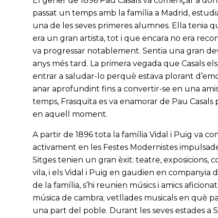
El gener de 1896 Pau Casals va començar a dona
passat un temps amb la família a Madrid, estudi
una de les seves primeres alumnes. Ella tenia quin
era un gran artista, tot i que encara no era rec
va progressar notablement. Sentia una gran dev
anys més tard. La primera vegada que Casals els v
entrar a saludar-lo perquè estava plorant d’emoc
anar aprofundint fins a convertir-se en una amist
temps, Frasquita es va enamorar de Pau Casals p
en aquell moment.
A partir de 1896 tota la família Vidal i Puig va c
activament en les Festes Modernistes impulsades
Sitges tenien un gran èxit: teatre, exposicions, co
vila, i els Vidal i Puig en gaudien en companyia de
de la família, s’hi reunien músics i amics aficion
música de cambra; vetllades musicals en què par
una part del poble. Durant les seves estades a 