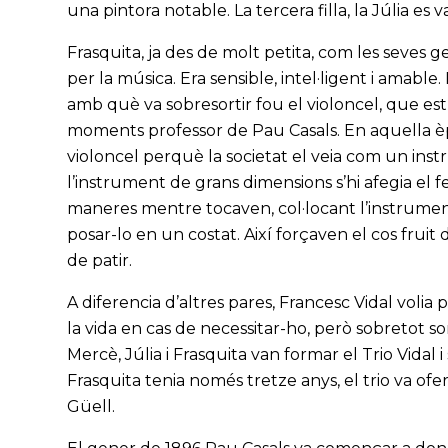
una pintora notable. La tercera filla, la Júlia es va
Frasquita, ja des de molt petita, com les seves 
per la música. Era sensible, intel·ligent i amable.
amb què va sobresortir fou el violoncel, que e
moments professor de Pau Casals. En aquella è
violoncel perquè la societat el veia com un inst
l’instrument de grans dimensions s’hi afegia el 
maneres mentre tocaven, col·locant l’instrumen
posar-lo en un costat. Així forçaven el cos fru
de patir.
A diferencia d’altres pares, Francesc Vidal volia
la vida en cas de necessitar-ho, però sobretot s
Mercè, Júlia i Frasquita van formar el Trio Vidal i
Frasquita tenia només tretze anys, el trio va of
Güell.