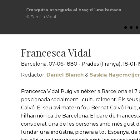
Frasquita asseguda al braç d´una butaca
© Família Vidal
Francesca Vidal
Barcelona, 07-06-1880 - Prades (França), 18-01-
Redactor:
Daniel Blanch
&
Saskia Hagemeije
Francesca Vidal Puig va néixer a Barcelona el 7 
posicionada socialment i culturalment. Els seus 
Calvó. El seu avi matern fou Bernat Calvó Puig, 
Filharmònica de Barcelona. El pare de Frances
considerat una de les persones amb més gust di
fundar una indústria, pionera a tot Espanya, de d