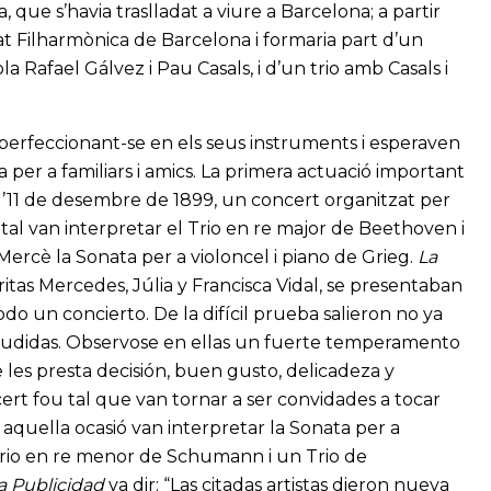
 que s’havia traslladat a viure a Barcelona; a partir
at Filharmònica de Barcelona i formaria part d’un
a Rafael Gálvez i Pau Casals, i d’un trio amb Casals i
 perfeccionant-se en els seus instruments i esperaven
sa per a familiars i amics. La primera actuació important
la l’11 de desembre de 1899, un concert organitzat per
ital van interpretar el Trio en re major de Beethoven i
 Mercè la Sonata per a violoncel i piano de Grieg.
La
itas Mercedes, Júlia y Francisca Vidal, se presentaban
odo un concierto. De la difícil prueba salieron no ya
plaudidas. Observose en ellas un fuerte temperamento
e les presta decisión, buen gusto, delicadeza y
ncert fou tal que van tornar a ser convidades a tocar
 aquella ocasió van interpretar la Sonata per a
 Trio en re menor de Schumann i un Trio de
a Publicidad
va dir: “Las citadas artistas dieron nueva