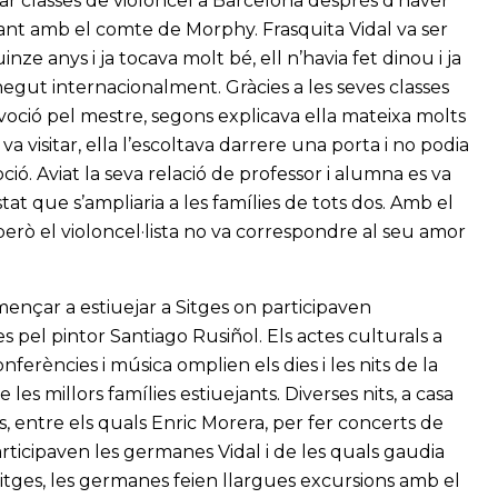
r classes de violoncel a Barcelona després d’haver
ant amb el comte de Morphy. Frasquita Vidal va ser
ze anys i ja tocava molt bé, ell n’havia fet dinou i ja
onegut internacionalment. Gràcies a les seves classes
oció pel mestre, segons explicava ella mateixa molts
a visitar, ella l’escoltava darrere una porta i no podia
ió. Aviat la seva relació de professor i alumna es va
at que s’ampliaria a les famílies de tots dos. Amb el
erò el violoncel·lista no va correspondre al seu amor
omençar a estiuejar a Sitges on participaven
 pel pintor Santiago Rusiñol. Els actes culturals a
nferències i música omplien els dies i les nits de la
 les millors famílies estiuejants. Diverses nits, a casa
ats, entre els quals Enric Morera, per fer concerts de
ticipaven les germanes Vidal i de les quals gaudia
Sitges, les germanes feien llargues excursions amb el