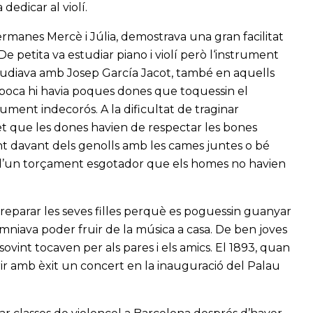
 dedicar al violí.
germanes Mercè i Júlia, demostrava una gran facilitat
 De petita va estudiar piano i violí però l‘instrument
studiava amb Josep García Jacot, també en aquells
poca hi havia poques dones que toquessin el
rument indecorós. A la dificultat de traginar
fet que les dones havien de respectar les bones
t davant dels genolls amb les cames juntes o bé
it d’un torçament esgotador que els homes no havien
 preparar les seves filles perquè es poguessin guanyar
omniava poder fruir de la música a casa. De ben joves
 sovint tocaven per als pares i els amics. El 1893, quan
erir amb èxit un concert en la inauguració del Palau