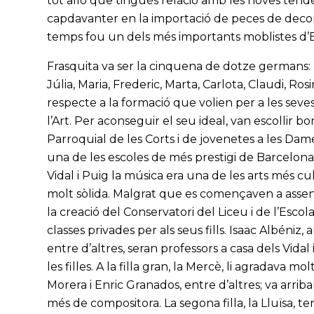
tot allò que tingués relació amb les noves ten
capdavanter en la importació de peces de decor
temps fou un dels més importants moblistes d’
Frasquita va ser la cinquena de dotze germans: F
Júlia, Maria, Frederic, Marta, Carlota, Claudi, Ros
respecte a la formació que volien per a les seves
l’Art. Per aconseguir el seu ideal, van escollir b
Parroquial de les Corts i de jovenetes a les Da
una de les escoles de més prestigi de Barcelona.
Vidal i Puig la música era una de les arts més cul
molt sòlida. Malgrat que es començaven a assen
la creació del Conservatori del Liceu i de l’Escol
classes privades per als seus fills. Isaac Albéniz,
entre d’altres, seran professors a casa dels Vida
les filles. A la filla gran, la Mercè, li agradava mo
Morera i Enric Granados, entre d’altres; va arrib
més de compositora. La segona filla, la Lluïsa, ten