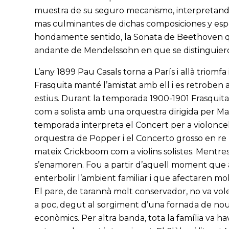
muestra de su seguro mecanismo, interpretando
mas culminantes de dichas composiciones y es
hondamente sentido, la Sonata de Beethoven qu
andante de Mendelssohn en que se distinguieron 
L’any 1899 Pau Casals torna a París i allà triomfa
Frasquita manté l’amistat amb ell i es retroben a
estius. Durant la temporada 1900-1901 Frasquita
com a solista amb una orquestra dirigida per M
temporada interpreta el Concert per a violoncel 
orquestra de Popper i el Concerto grosso en re
mateix Crickboom com a violins solistes. Mentres
s’enamoren. Fou a partir d’aquell moment que a 
enterbolir l’ambient familiar i que afectaren m
El pare, de tarannà molt conservador, no va vole
a poc, degut al sorgiment d’una fornada de nou
econòmics. Per altra banda, tota la família va 