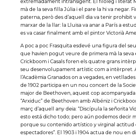
extremadament intransigent. El filòleg i litera
mà de la seva filla Júlia i el pare la hi va negar.
paterna, però des d’aquell dia va tenir prohibit vi
marxar de la llar: la Lluïsa va anar a París a est
es va casar finalment amb el pintor Victorià Amel
A poc a poc Frasquita esdevé una figura del seu
que havien pogut veure de primera mà la seva e
Crickboom i Casals foren els quatre grans intèr
seu desenvolupament artístic com a intèrpret. A
l’Acadèmia Granados on a vegades, en vetllades 
de 1902 participa en un nou concert de la Socie
major de Beethoven, aquest cop acompanyada per 
“Arxiduc” de Beethoven amb Albéniz i Crickboo
març d’aquell any deia: “Discípula la señorita Vi
esto está dicho todo; pero aún podemos decir m
porque su contenido artístico y virginal actitud c
espectadores”. El 1903 i 1904 actua de nou en di