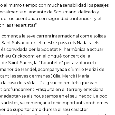
 al mismo tiempo con mucha sensibilidad los pasajes
pecialmente el andante de Schumann, delicado y
e fue acentuada con seguridad e intención, y el
las tres artistas”.
 i comença la seva carrera internacional com a solista.
 Sant Salvador on el mestre passa els Nadals i els
 és convidada per la Societat Filharmònica a actuar
athieu Crickboom; en el cinquè concert de la
de Saint-Säens, la “Tarantelle” per a violoncel i
 menor de Händel, acompanyada d’Emilio Meriz i del
tant les seves germanes Júlia, Mercè i Maria
la casa dels Vidal i Puig succeïren fets que van
olt profundament Frasquita en el terreny emocional .
r adaptar-se als nous temps en el seu negoci i, a poc
s artistes, va començar a tenir importants problemes
haver de suportar amb duresa el seu caràcter