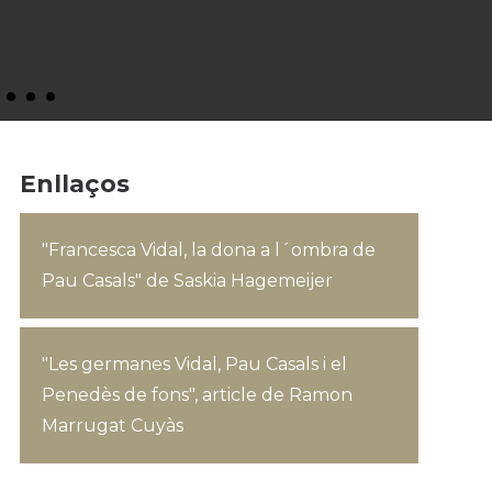
Enllaços
"Francesca Vidal, la dona a l´ombra de
Pau Casals" de Saskia Hagemeijer
"Les germanes Vidal, Pau Casals i el
Penedès de fons", article de Ramon
Marrugat Cuyàs