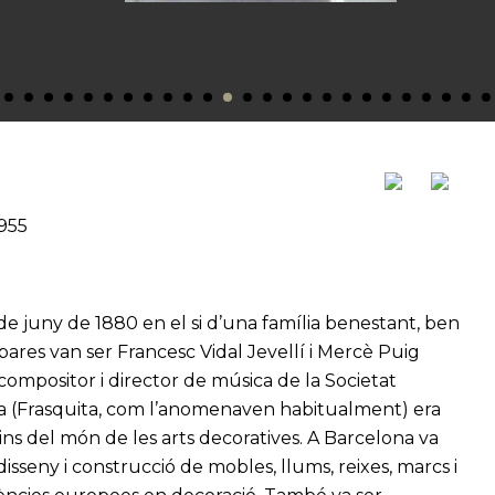
1955
r
de juny de 1880 en el si d’una família benestant, ben
pares van ser Francesc Vidal Jevellí i Mercè Puig
compositor i director de música de la Societat
ca (Frasquita, com l’anomenaven habitualment) era
ns del món de les arts decoratives. A Barcelona va
isseny i construcció de mobles, llums, reixes, marcs i