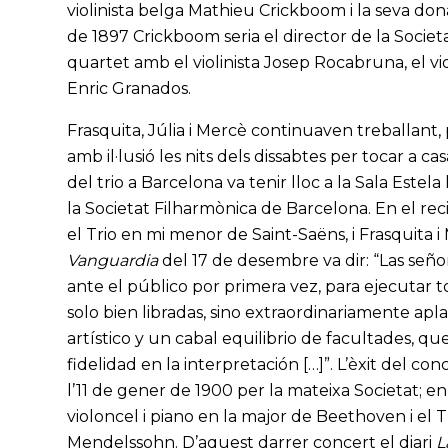
violinista belga Mathieu Crickboom i la seva dona,
de 1897 Crickboom seria el director de la Societ
quartet amb el violinista Josep Rocabruna, el viol
Enric Granados.
Frasquita, Júlia i Mercè continuaven treballant,
amb il·lusió les nits dels dissabtes per tocar a ca
del trio a Barcelona va tenir lloc a la Sala Este
la Societat Filharmònica de Barcelona. En el rec
el Trio en mi menor de Saint-Saëns, i Frasquita i
Vanguardia
del 17 de desembre va dir: “Las señor
ante el público por primera vez, para ejecutar t
solo bien libradas, sino extraordinariamente a
artístico y un cabal equilibrio de facultades, qu
fidelidad en la interpretación […]”. L’èxit del co
l’11 de gener de 1900 per la mateixa Societat; en
violoncel i piano en la major de Beethoven i el
Mendelssohn. D’aquest darrer concert el diari
L