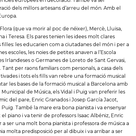
dències europees en decoració. També va ser
ació dels millors artesans d’arreu del món. Amb el
Europa.
lora (que va morir al poc de néixer), Mercè, Lluïsa,
ina i Teresa. Els pares tenien les idees molt clares
 filles: les educarien com a ciutadanes del món i per a
ones escoles, les noies de petites anaven a l’Escola
mes Irlandeses o Germanes de Loreto de Sant Gervasi,
 Tant per raons familiars com personals, a casa dels
tivades i tots els fills van rebre una formació musical
tar les bases de la formació musical a Barcelona amb
a Municipal de Música, els Vidal i Puig van preferir les
 amic del pare, Enric Granados i Josep García Jacot,
l i Puig. També la mare era bona pianista i va ensenyar
lt el piano i va tenir de professors Isaac Albéniz, Enric
ar a ser una molt bona pianista i professora de música a
ia molta predisposició per al dibuix i va arribar a ser