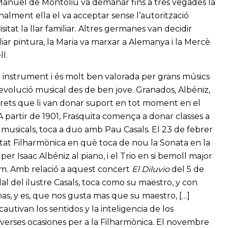
t Manuel de Montoliu va demanar fins a tres vegades la
 Finalment ella el va acceptar sense l’autorització
sitat la llar familiar. Altres germanes van decidir
udiar pintura, la Maria va marxar a Alemanya i la Mercè
l.
 instrument i és molt ben valorada per grans músics
volució musical des de ben jove. Granados, Albéniz,
prets que li van donar suport en tot moment en el
 partir de 1901, Frasquita comença a donar classes a
musicals, toca a duo amb Pau Casals. El 23 de febrer
tat Filharmònica en què toca de nou la Sonata en la
Isaac Albéniz al piano, i el Trio en si bemoll major
m. Amb relació a aquest concert
El Diluvio
del 5 de
dal del ilustre Casals, toca como su maestro, y con
as, y es, que nos gusta mas que su maestro, […]
autivan los sentidos y la inteligencia de los
verses ocasiones per a la Filharmònica
.
El novembre