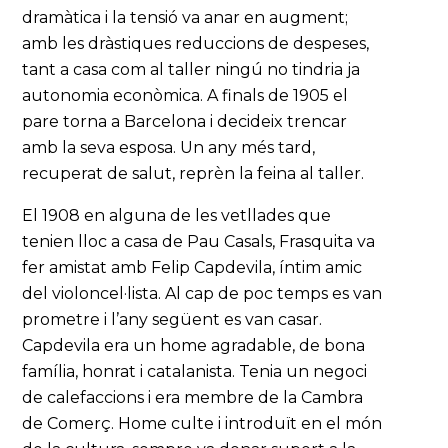
dramàtica i la tensió va anar en augment;
amb les dràstiques reduccions de despeses,
tant a casa com al taller ningú no tindria ja
autonomia econòmica. A finals de 1905 el
pare torna a Barcelona i decideix trencar
amb la seva esposa. Un any més tard,
recuperat de salut, reprèn la feina al taller.
El 1908 en alguna de les vetllades que
tenien lloc a casa de Pau Casals, Frasquita va
fer amistat amb Felip Capdevila, íntim amic
del violoncel·lista. Al cap de poc temps es van
prometre i l’any següent es van casar.
Capdevila era un home agradable, de bona
família, honrat i catalanista. Tenia un negoci
de calefaccions i era membre de la Cambra
de Comerç. Home culte i introduït en el món