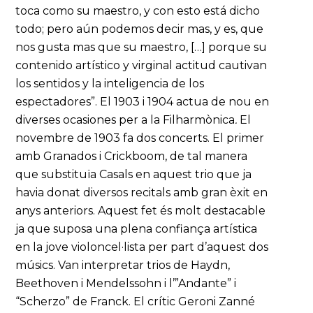
toca como su maestro, y con esto está dicho
todo; pero aún podemos decir mas, y es, que
nos gusta mas que su maestro, […] porque su
contenido artístico y virginal actitud cautivan
los sentidos y la inteligencia de los
espectadores”. El 1903 i 1904 actua de nou en
diverses ocasiones per a la Filharmònica
.
El
novembre de 1903 fa dos concerts. El primer
amb Granados i Crickboom, de tal manera
que substituïa Casals en aquest trio que ja
havia donat diversos recitals amb gran èxit en
anys anteriors. Aquest fet és molt destacable
ja que suposa una plena confiança artística
en la jove violoncel·lista per part d’aquest dos
músics. Van interpretar trios de Haydn,
Beethoven i Mendelssohn i l’”Andante” i
“Scherzo” de Franck. El crític Geroni Zanné