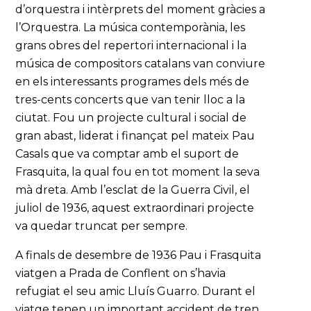
d’orquestra i intèrprets del moment gràcies a
l’Orquestra. La música contemporània, les
grans obres del repertori internacional i la
música de compositors catalans van conviure
en els interessants programes dels més de
tres-cents concerts que van tenir lloc a la
ciutat. Fou un projecte cultural i social de
gran abast, liderat i finançat pel mateix Pau
Casals que va comptar amb el suport de
Frasquita, la qual fou en tot moment la seva
mà dreta. Amb l’esclat de la Guerra Civil, el
juliol de 1936, aquest extraordinari projecte
va quedar truncat per sempre.
A finals de desembre de 1936 Pau i Frasquita
viatgen a Prada de Conflent on s’havia
refugiat el seu amic Lluís Guarro. Durant el
viatge tenen un important accident de tren