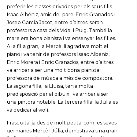
preferir les classes privades per als seus fills.
Isaac Albéniz, amic del pare, Enric Granados i
Josep García Jacot, entre d’altres, seran
professors a casa dels Vidal i Puig. També la
mare era bona pianista i va ensenyar les filles.
A la filla gran, la Mercè, li agradava molt el
piano i va tenir de professors Isaac Albéniz,
Enric Morera i Enric Granados, entre d’altres;
va arribar a ser una molt bona pianista i
professora de música a més de compositora.
La segona filla, la Lluïsa, tenia molta
predisposició per al dibuix i va arribar a ser
una pintora notable. La tercera filla, la Júlia es
va dedicar al violí.
Frasquita, ja des de molt petita, com les seves
germanes Mercè i Júlia, demostrava una gran