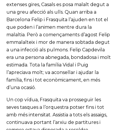
extenses gires, Casals es posa malalt degut a
una greu afecció als ulls. Quan arriba a
Barcelona Felip i Frasquita l’ajuden en tot el
que poden i l’animen mentre dura la
malaltia. Però a començaments d’agost Felip
emmalalteix i mor de manera sobtada degut
a una infecció als pulmons. Felip Capdevila
era una persona abnegada, bondadosa i molt
estimada. Tota la família Vidal i Puig
l’apreciava molt; va aconsellar i ajudar la
família, fins i tot econòmicament, en més
d’una ocasió.
Un cop vídua, Frasquita va prosseguir les
seves tasques a l’orquestra potser fins i tot
amb més intensitat. Assistia a tots els assaigs,
continuava portant l’arxiu de partitures i
sempre estava disposada a resoldre