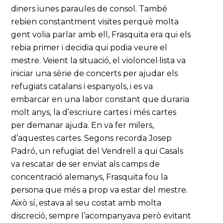
diners iunes paraules de consol. També
rebien constantment visites perquè molta
gent volia parlar amb ell, Frasquita era qui els
rebia primer i decidia qui podia veure el
mestre. Veient la situació, el violoncel·lista va
iniciar una sèrie de concerts per ajudar els
refugiats catalans i espanyols, i es va
embarcar en una labor constant que duraria
molt anys, la d’escriure cartes i més cartes
per demanar ajuda. En va fer milers,
d’aquestes cartes. Segons recorda Josep
Padró, un refugiat del Vendrell a qui Casals
va rescatar de ser enviat als camps de
concentració alemanys, Frasquita fou la
persona que més a prop va estar del mestre.
Això sí, estava al seu costat amb molta
discreció, sempre l’acompanyava però evitant