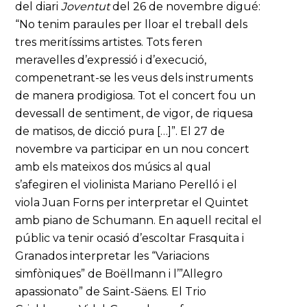
del diari
Joventut
del 26 de novembre digué:
“No tenim paraules per lloar el treball dels
tres meritíssims artistes. Tots feren
meravelles d’expressió i d’execució,
compenetrant-se les veus dels instruments
de manera prodigiosa. Tot el concert fou un
devessall de sentiment, de vigor, de riquesa
de matisos, de dicció pura […]”. El 27 de
novembre va participar en un nou concert
amb els mateixos dos músics al qual
s’afegiren el violinista Mariano Perelló i el
viola Juan Forns per interpretar el Quintet
amb piano de Schumann. En aquell recital el
públic va tenir ocasió d’escoltar Frasquita i
Granados interpretar les “Variacions
simfòniques” de Boëllmann i l’”Allegro
apassionato” de Saint-Säens. El Trio