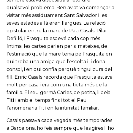
qualsevol problema. Ben aviat va començar a
visitar més assíduament Sant Salvador i les
seves estades allà eren llargues. La relació
epistolar entre la mare de Pau Casals, Pilar
Defilló, i Frasquita esdevé cada cop més
íntima; les cartes parlen per si mateixes, de
l’estimació que la mare tenia pe Frasquita en
qui troba una amiga que l’escolta i li dona
consol, i en qui confia perquè tingui cura del
fill. Enric Casals recorda que Frasquita estava
molt per casa i era com una tieta més de la
família. El seu germà Carles, de petita, li deia
Tití i amb el temps fins i tot el Pau
l’anomenaria Tití en la intimitat familiar.
Casals passava cada vegada més temporades
a Barcelona, ho feia sempre que les gires li ho