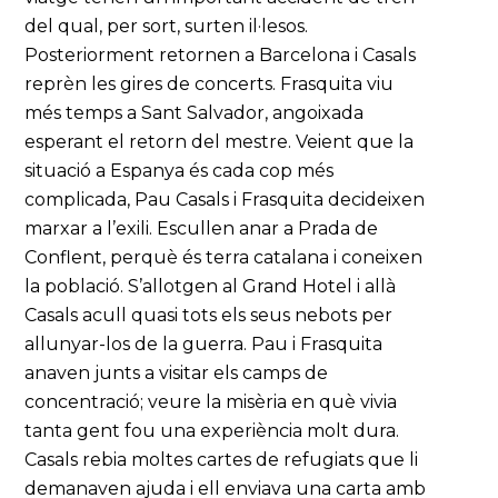
del qual, per sort, surten il·lesos.
Posteriorment retornen a Barcelona i Casals
reprèn les gires de concerts. Frasquita viu
més temps a Sant Salvador, angoixada
esperant el retorn del mestre. Veient que la
situació a Espanya és cada cop més
complicada, Pau Casals i Frasquita decideixen
marxar a l’exili. Escullen anar a Prada de
Conflent, perquè és terra catalana i coneixen
la població. S’allotgen al Grand Hotel i allà
Casals acull quasi tots els seus nebots per
allunyar-los de la guerra. Pau i Frasquita
anaven junts a visitar els camps de
concentració; veure la misèria en què vivia
tanta gent fou una experiència molt dura.
Casals rebia moltes cartes de refugiats que li
demanaven ajuda i ell enviava una carta amb