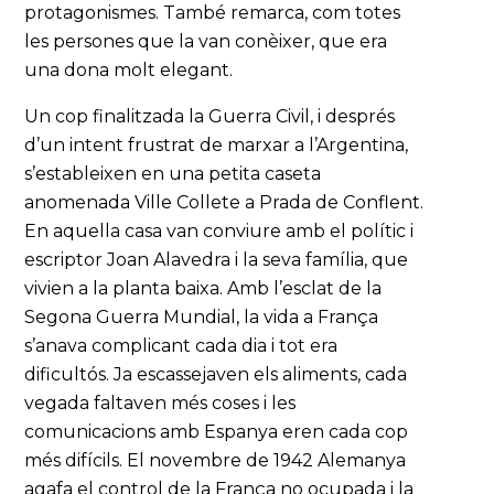
protagonismes. També remarca, com totes
les persones que la van conèixer, que era
una dona molt elegant.
Un cop finalitzada la Guerra Civil, i després
d’un intent frustrat de marxar a l’Argentina,
s’estableixen en una petita caseta
anomenada Ville Collete a Prada de Conflent.
En aquella casa van conviure amb el polític i
escriptor Joan Alavedra i la seva família, que
vivien a la planta baixa. Amb l’esclat de la
Segona Guerra Mundial, la vida a França
s’anava complicant cada dia i tot era
dificultós. Ja escassejaven els aliments, cada
vegada faltaven més coses i les
comunicacions amb Espanya eren cada cop
més difícils. El novembre de 1942 Alemanya
agafa el control de la França no ocupada i la