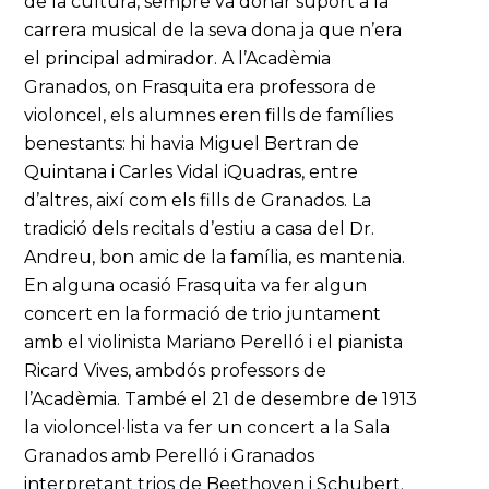
de la cultura, sempre va donar suport a la
carrera musical de la seva dona ja que n’era
el principal admirador. A l’Acadèmia
Granados, on Frasquita era professora de
violoncel, els alumnes eren fills de famílies
benestants: hi havia Miguel Bertran de
Quintana i Carles Vidal iQuadras, entre
d’altres, així com els fills de Granados. La
tradició dels recitals d’estiu a casa del Dr.
Andreu, bon amic de la família, es mantenia.
En alguna ocasió Frasquita va fer algun
concert en la formació de trio juntament
amb el violinista Mariano Perelló i el pianista
Ricard Vives, ambdós professors de
l’Acadèmia. També el 21 de desembre de 1913
la violoncel·lista va fer un concert a la Sala
Granados amb Perelló i Granados
interpretant trios de Beethoven i Schubert.