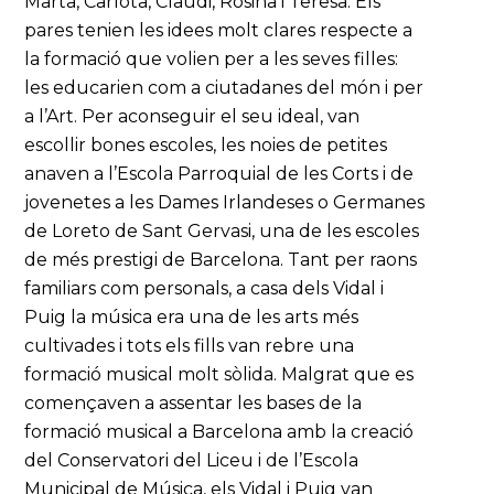
Marta, Carlota, Claudi, Rosina i Teresa. Els
pares tenien les idees molt clares respecte a
la formació que volien per a les seves filles:
les educarien com a ciutadanes del món i per
a l’Art. Per aconseguir el seu ideal, van
escollir bones escoles, les noies de petites
anaven a l’Escola Parroquial de les Corts i de
jovenetes a les Dames Irlandeses o Germanes
de Loreto de Sant Gervasi, una de les escoles
de més prestigi de Barcelona. Tant per raons
familiars com personals, a casa dels Vidal i
Puig la música era una de les arts més
cultivades i tots els fills van rebre una
formació musical molt sòlida. Malgrat que es
començaven a assentar les bases de la
formació musical a Barcelona amb la creació
del Conservatori del Liceu i de l’Escola
Municipal de Música, els Vidal i Puig van