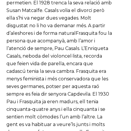
permetien. El 1928 trenca la seva relació amb
Susan Matcalfe. Casals volia el divorci però
ella s’hi va negar dues vegades. Molt
disgustat no li ho va demanar més. A partir
d’aleshores i de forma naturalFrasquita fou la
persona que acompanyà, amb l’amor i
l’atenció de sempre, Pau Casals. L’Enriqueta
Casals, neboda del violoncel·lista, recorda
que feien vida de parella, encara que
cadascú tenia la seva cambra. Frasquita era
menys feminista i més conservadora que les
seves germanes, potser per aquesta raó
sempre es feia dir senyora Capdevila. El 1930
Pau i Frasquita ja eren madurs, ell tenia
cinquanta-quatre anys i ella cinquanta i se
sentien molt còmodes l’un amb l’altre. La
gent es va habituar a veure’ls junts i molts