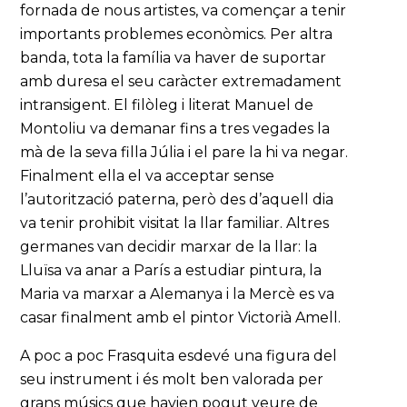
fornada de nous artistes, va començar a tenir
importants problemes econòmics. Per altra
banda, tota la família va haver de suportar
amb duresa el seu caràcter extremadament
intransigent. El filòleg i literat Manuel de
Montoliu va demanar fins a tres vegades la
mà de la seva filla Júlia i el pare la hi va negar.
Finalment ella el va acceptar sense
l’autorització paterna, però des d’aquell dia
va tenir prohibit visitat la llar familiar. Altres
germanes van decidir marxar de la llar: la
Lluïsa va anar a París a estudiar pintura, la
Maria va marxar a Alemanya i la Mercè es va
casar finalment amb el pintor Victorià Amell.
A poc a poc Frasquita esdevé una figura del
seu instrument i és molt ben valorada per
grans músics que havien pogut veure de