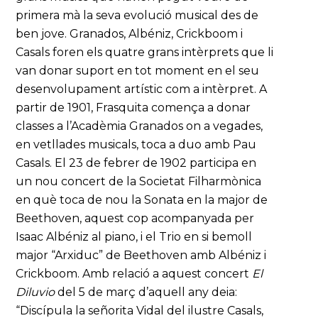
primera mà la seva evolució musical des de
ben jove. Granados, Albéniz, Crickboom i
Casals foren els quatre grans intèrprets que li
van donar suport en tot moment en el seu
desenvolupament artístic com a intèrpret. A
partir de 1901, Frasquita comença a donar
classes a l’Acadèmia Granados on a vegades,
en vetllades musicals, toca a duo amb Pau
Casals. El 23 de febrer de 1902 participa en
un nou concert de la Societat Filharmònica
en què toca de nou la Sonata en la major de
Beethoven, aquest cop acompanyada per
Isaac Albéniz al piano, i el Trio en si bemoll
major “Arxiduc” de Beethoven amb Albéniz i
Crickboom. Amb relació a aquest concert
El
Diluvio
del 5 de març d’aquell any deia:
“Discípula la señorita Vidal del ilustre Casals,