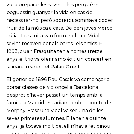
volia preparar les seves filles perquè es
poguessin guanyar la vida en cas de
necessitar-ho, però sobretot somniava poder
fruir de la música a casa. De ben joves Mercè,
Júlia i Frasquita van formar el Trio Vidal i
sovint tocaven per als pares i els amics. El
1893, quan Frasquita tenia només tretze
anys, el trio va oferir amb èxit un concert en
la inauguració del Palau Güell.
El gener de 1896 Pau Casals va començar a
donar classes de violoncel a Barcelona
després d’haver passat un temps amb la
família a Madrid, estudiant amb el comte de
Morphy. Frasquita Vidal va ser una de les
seves primeres alumnes. Ella tenia quinze
anys i ja tocava molt bé, ell n’havia fet dinou i
ja era un gran artista, tot i que encara no era