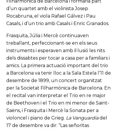
Filharmònica de Barcelona i formaria part
d’un quartet amb el violinista Josep
Rocabruna, el viola Rafael Gálvez i Pau
Casals, i d’un trio amb Casals i Enric Granados.
Frasquita, Júlia i Mercè continuaven
treballant, perfeccionant-se en els seus
instruments i esperaven amb il·lusió les nits
dels dissabtes per tocar a casa per a familiars i
amics. La primera actuació important del trio
a Barcelona va tenir lloc a la Sala Estela l’11 de
desembre de 1899, un concert organitzat
per la Societat Filharmònica de Barcelona. En
el recital van interpretar el Trio en re major
de Beethoven i el Trio en mi menor de Saint-
Saëns, i Frasquita i Mercè la Sonata per a
violoncel i piano de Grieg.
La Vanguardia
del
17 de desembre va dir: “Las señoritas