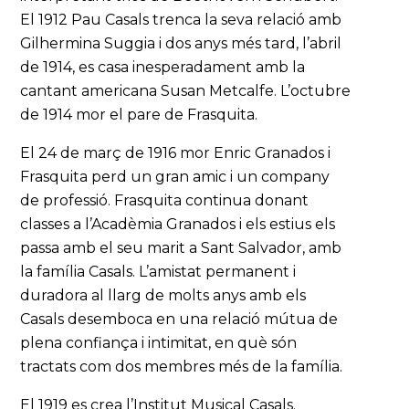
El 1912 Pau Casals trenca la seva relació amb
Gilhermina Suggia i dos anys més tard, l’abril
de 1914, es casa inesperadament amb la
cantant americana Susan Metcalfe. L’octubre
de 1914 mor el pare de Frasquita.
El 24 de març de 1916 mor Enric Granados i
Frasquita perd un gran amic i un company
de professió. Frasquita continua donant
classes a l’Acadèmia Granados i els estius els
passa amb el seu marit a Sant Salvador, amb
la família Casals. L’amistat permanent i
duradora al llarg de molts anys amb els
Casals desemboca en una relació mútua de
plena confiança i intimitat, en què són
tractats com dos membres més de la família.
El 1919 es crea l’Institut Musical Casals.