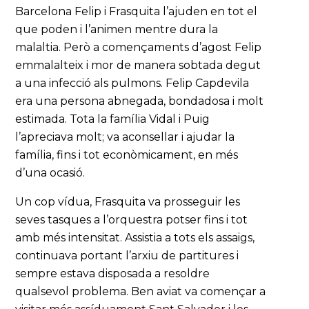
Barcelona Felip i Frasquita l’ajuden en tot el
que poden i l’animen mentre dura la
malaltia. Però a començaments d’agost Felip
emmalalteix i mor de manera sobtada degut
a una infecció als pulmons. Felip Capdevila
era una persona abnegada, bondadosa i molt
estimada. Tota la família Vidal i Puig
l’apreciava molt; va aconsellar i ajudar la
família, fins i tot econòmicament, en més
d’una ocasió.
Un cop vídua, Frasquita va prosseguir les
seves tasques a l’orquestra potser fins i tot
amb més intensitat. Assistia a tots els assaigs,
continuava portant l’arxiu de partitures i
sempre estava disposada a resoldre
qualsevol problema. Ben aviat va començar a