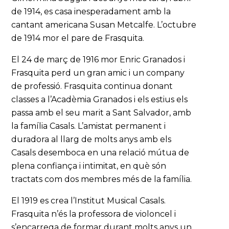
de 1914, es casa inesperadament amb la
cantant americana Susan Metcalfe. L’octubre
de 1914 mor el pare de Frasquita.
El 24 de març de 1916 mor Enric Granados i
Frasquita perd un gran amic i un company
de professió. Frasquita continua donant
classes a l’Acadèmia Granados i els estius els
passa amb el seu marit a Sant Salvador, amb
la família Casals. L’amistat permanent i
duradora al llarg de molts anys amb els
Casals desemboca en una relació mútua de
plena confiança i intimitat, en què són
tractats com dos membres més de la família.
El 1919 es crea l’Institut Musical Casals.
Frasquita n’és la professora de violoncel i
s’encarrega de formar durant molts anys un