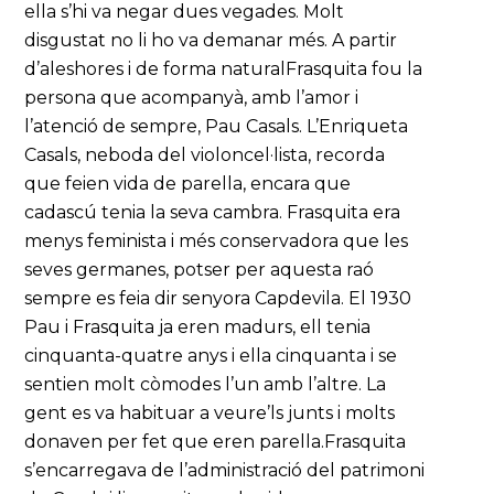
ella s’hi va negar dues vegades. Molt
disgustat no li ho va demanar més. A partir
d’aleshores i de forma naturalFrasquita fou la
persona que acompanyà, amb l’amor i
l’atenció de sempre, Pau Casals. L’Enriqueta
Casals, neboda del violoncel·lista, recorda
que feien vida de parella, encara que
cadascú tenia la seva cambra. Frasquita era
menys feminista i més conservadora que les
seves germanes, potser per aquesta raó
sempre es feia dir senyora Capdevila. El 1930
Pau i Frasquita ja eren madurs, ell tenia
cinquanta-quatre anys i ella cinquanta i se
sentien molt còmodes l’un amb l’altre. La
gent es va habituar a veure’ls junts i molts
donaven per fet que eren parella.Frasquita
s’encarregava de l’administració del patrimoni