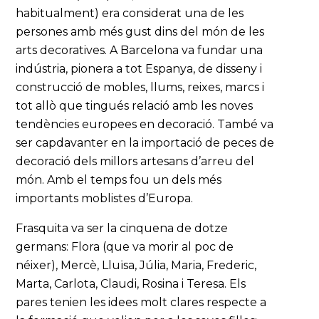
habitualment) era considerat una de les
persones amb més gust dins del món de les
arts decoratives. A Barcelona va fundar una
indústria, pionera a tot Espanya, de disseny i
construcció de mobles, llums, reixes, marcs i
tot allò que tingués relació amb les noves
tendències europees en decoració. També va
ser capdavanter en la importació de peces de
decoració dels millors artesans d’arreu del
món. Amb el temps fou un dels més
importants moblistes d’Europa.
Frasquita va ser la cinquena de dotze
germans: Flora (que va morir al poc de
néixer), Mercè, Lluïsa, Júlia, Maria, Frederic,
Marta, Carlota, Claudi, Rosina i Teresa. Els
pares tenien les idees molt clares respecte a