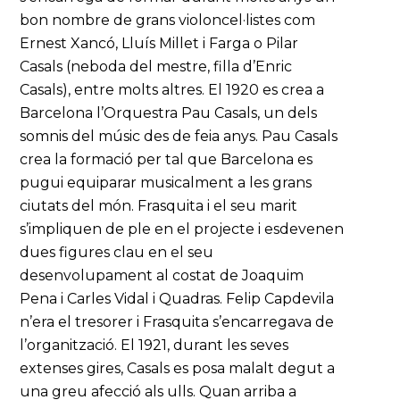
bon nombre de grans violoncel·listes com
Ernest Xancó, Lluís Millet i Farga o Pilar
Casals (neboda del mestre, filla d’Enric
Casals), entre molts altres. El 1920 es crea a
Barcelona l’Orquestra Pau Casals, un dels
somnis del músic des de feia anys. Pau Casals
crea la formació per tal que Barcelona es
pugui equiparar musicalment a les grans
ciutats del món. Frasquita i el seu marit
s’impliquen de ple en el projecte i esdevenen
dues figures clau en el seu
desenvolupament al costat de Joaquim
Pena i Carles Vidal i Quadras. Felip Capdevila
n’era el tresorer i Frasquita s’encarregava de
l’organització. El 1921, durant les seves
extenses gires, Casals es posa malalt degut a
una greu afecció als ulls. Quan arriba a