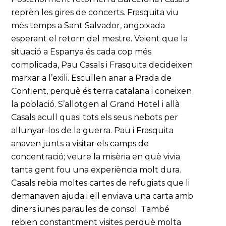
reprèn les gires de concerts. Frasquita viu
més temps a Sant Salvador, angoixada
esperant el retorn del mestre. Veient que la
situació a Espanya és cada cop més
complicada, Pau Casals i Frasquita decideixen
marxar a l’exili. Escullen anar a Prada de
Conflent, perquè és terra catalana i coneixen
la població. S’allotgen al Grand Hotel i allà
Casals acull quasi tots els seus nebots per
allunyar-los de la guerra. Pau i Frasquita
anaven junts a visitar els camps de
concentració; veure la misèria en què vivia
tanta gent fou una experiència molt dura.
Casals rebia moltes cartes de refugiats que li
demanaven ajuda i ell enviava una carta amb
diners iunes paraules de consol. També
rebien constantment visites perquè molta