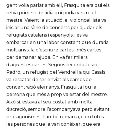
gent volia parlar amb ell, Frasquita era qui els
rebia primer i decidia qui podia veure el
mestre. Veient la situació, el violoncel·lista va
iniciar una sèrie de concerts per ajudar els
refugiats catalans i espanyols, i es va
embarcar en una labor constant que duraria
molt anys, la d’escriure cartes i més cartes
per demanar ajuda. En va fer milers,
d’aquestes cartes. Segons recorda Josep
Padró, un refugiat del Vendrell a qui Casals
va rescatar de ser enviat als camps de
concentració alemanys, Frasquita fou la
persona que més a prop va estar del mestre.
Això sí, estava al seu costat amb molta
discreció, sempre l’acompanyava però evitant
protagonismes. També remarca, com totes
les persones que la van conèixer, que era