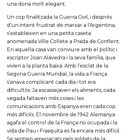
una dona molt elegant.
Un cop finalitzada la Guerra Civil, i després
d’un intent frustrat de marxar a l’Argentina,
s’estableixen en una petita caseta
anomenada Ville Collete a Prada de Conflent.
En aquella casa van conviure amb el polític i
escriptor Joan Alavedra i la seva família, que
vivien a la planta baixa. Amb l’esclat de la
Segona Guerra Mundial, la vida a França
s’anava complicant cada dia i tot era
dificultós. Ja escassejaven els aliments, cada
vegada faltaven més coses i les
comunicacions amb Espanya eren cada cop
més difícils. El novembre de 1942 Alemanya
agafa el control de la França no ocupada i la
vida de Pau i Frasquita es fa encara més difícil.
Se sentien amenaçats pels soldats de la