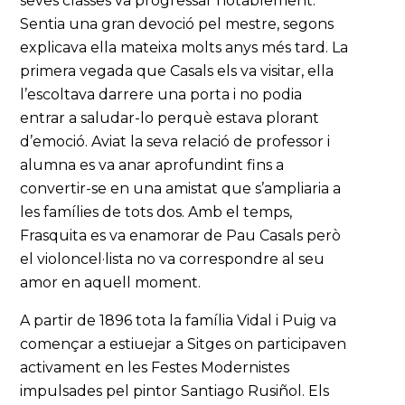
seves classes va progressar notablement.
Sentia una gran devoció pel mestre, segons
explicava ella mateixa molts anys més tard. La
primera vegada que Casals els va visitar, ella
l’escoltava darrere una porta i no podia
entrar a saludar-lo perquè estava plorant
d’emoció. Aviat la seva relació de professor i
alumna es va anar aprofundint fins a
convertir-se en una amistat que s’ampliaria a
les famílies de tots dos. Amb el temps,
Frasquita es va enamorar de Pau Casals però
el violoncel·lista no va correspondre al seu
amor en aquell moment.
A partir de 1896 tota la família Vidal i Puig va
començar a estiuejar a Sitges on participaven
activament en les Festes Modernistes
impulsades pel pintor Santiago Rusiñol. Els