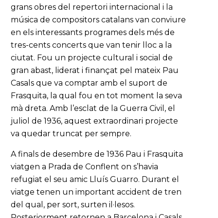
grans obres del repertori internacional i la
música de compositors catalans van conviure
en els interessants programes dels més de
tres-cents concerts que van tenir lloc a la
ciutat. Fou un projecte cultural i social de
gran abast, liderat i finançat pel mateix Pau
Casals que va comptar amb el suport de
Frasquita, la qual fou en tot moment la seva
mà dreta. Amb l’esclat de la Guerra Civil, el
juliol de 1936, aquest extraordinari projecte
va quedar truncat per sempre.
A finals de desembre de 1936 Pau i Frasquita
viatgen a Prada de Conflent on s’havia
refugiat el seu amic Lluís Guarro. Durant el
viatge tenen un important accident de tren
del qual, per sort, surten il·lesos.
Posteriorment retornen a Barcelona i Casals