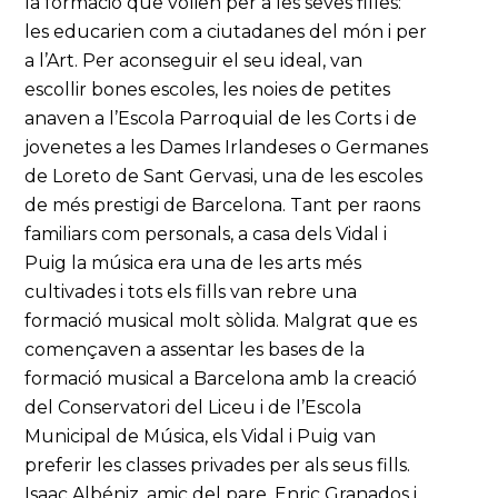
la formació que volien per a les seves filles:
les educarien com a ciutadanes del món i per
a l’Art. Per aconseguir el seu ideal, van
escollir bones escoles, les noies de petites
anaven a l’Escola Parroquial de les Corts i de
jovenetes a les Dames Irlandeses o Germanes
de Loreto de Sant Gervasi, una de les escoles
de més prestigi de Barcelona. Tant per raons
familiars com personals, a casa dels Vidal i
Puig la música era una de les arts més
cultivades i tots els fills van rebre una
formació musical molt sòlida. Malgrat que es
començaven a assentar les bases de la
formació musical a Barcelona amb la creació
del Conservatori del Liceu i de l’Escola
Municipal de Música, els Vidal i Puig van
preferir les classes privades per als seus fills.
Isaac Albéniz, amic del pare, Enric Granados i