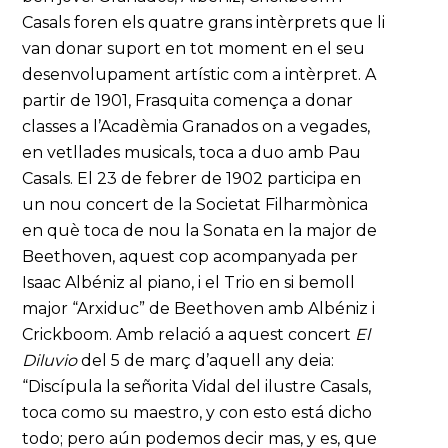
Casals foren els quatre grans intèrprets que li
van donar suport en tot moment en el seu
desenvolupament artístic com a intèrpret. A
partir de 1901, Frasquita comença a donar
classes a l’Acadèmia Granados on a vegades,
en vetllades musicals, toca a duo amb Pau
Casals. El 23 de febrer de 1902 participa en
un nou concert de la Societat Filharmònica
en què toca de nou la Sonata en la major de
Beethoven, aquest cop acompanyada per
Isaac Albéniz al piano, i el Trio en si bemoll
major “Arxiduc” de Beethoven amb Albéniz i
Crickboom. Amb relació a aquest concert
El
Diluvio
del 5 de març d’aquell any deia:
“Discípula la señorita Vidal del ilustre Casals,
toca como su maestro, y con esto está dicho
todo; pero aún podemos decir mas, y es, que