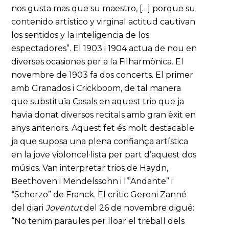
nos gusta mas que su maestro, […] porque su
contenido artístico y virginal actitud cautivan
los sentidos y la inteligencia de los
espectadores”. El 1903 i 1904 actua de nou en
diverses ocasiones per a la Filharmònica
.
El
novembre de 1903 fa dos concerts. El primer
amb Granados i Crickboom, de tal manera
que substituïa Casals en aquest trio que ja
havia donat diversos recitals amb gran èxit en
anys anteriors. Aquest fet és molt destacable
ja que suposa una plena confiança artística
en la jove violoncel·lista per part d’aquest dos
músics. Van interpretar trios de Haydn,
Beethoven i Mendelssohn i l’”Andante” i
“Scherzo” de Franck. El crític Geroni Zanné
del diari
Joventut
del 26 de novembre digué:
“No tenim paraules per lloar el treball dels