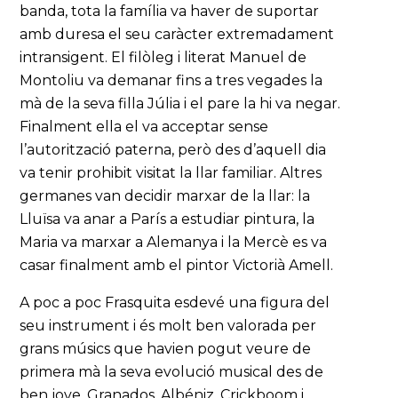
banda, tota la família va haver de suportar
amb duresa el seu caràcter extremadament
intransigent. El filòleg i literat Manuel de
Montoliu va demanar fins a tres vegades la
mà de la seva filla Júlia i el pare la hi va negar.
Finalment ella el va acceptar sense
l’autorització paterna, però des d’aquell dia
va tenir prohibit visitat la llar familiar. Altres
germanes van decidir marxar de la llar: la
Lluïsa va anar a París a estudiar pintura, la
Maria va marxar a Alemanya i la Mercè es va
casar finalment amb el pintor Victorià Amell.
A poc a poc Frasquita esdevé una figura del
seu instrument i és molt ben valorada per
grans músics que havien pogut veure de
primera mà la seva evolució musical des de
ben jove. Granados, Albéniz, Crickboom i