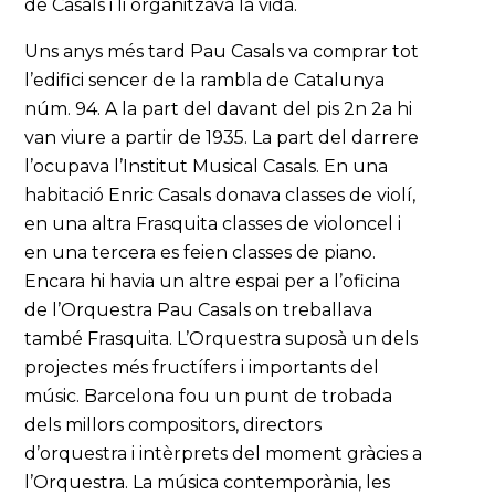
de Casals i li organitzava la vida.
Uns anys més tard Pau Casals va comprar tot
l’edifici sencer de la rambla de Catalunya
núm. 94. A la part del davant del pis 2n 2a hi
van viure a partir de 1935. La part del darrere
l’ocupava l’Institut Musical Casals. En una
habitació Enric Casals donava classes de violí,
en una altra Frasquita classes de violoncel i
en una tercera es feien classes de piano.
Encara hi havia un altre espai per a l’oficina
de l’Orquestra Pau Casals on treballava
també Frasquita. L’Orquestra suposà un dels
projectes més fructífers i importants del
músic. Barcelona fou un punt de trobada
dels millors compositors, directors
d’orquestra i intèrprets del moment gràcies a
l’Orquestra. La música contemporània, les