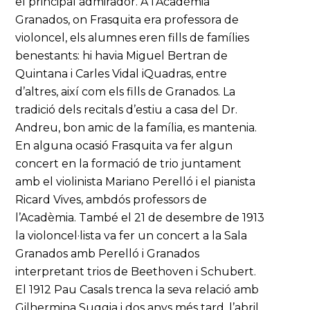
el principal admirador. A l’Acadèmia
Granados, on Frasquita era professora de
violoncel, els alumnes eren fills de famílies
benestants: hi havia Miguel Bertran de
Quintana i Carles Vidal iQuadras, entre
d’altres, així com els fills de Granados. La
tradició dels recitals d’estiu a casa del Dr.
Andreu, bon amic de la família, es mantenia.
En alguna ocasió Frasquita va fer algun
concert en la formació de trio juntament
amb el violinista Mariano Perelló i el pianista
Ricard Vives, ambdós professors de
l’Acadèmia. També el 21 de desembre de 1913
la violoncel·lista va fer un concert a la Sala
Granados amb Perelló i Granados
interpretant trios de Beethoven i Schubert.
El 1912 Pau Casals trenca la seva relació amb
Gilhermina Suggia i dos anys més tard, l’abril