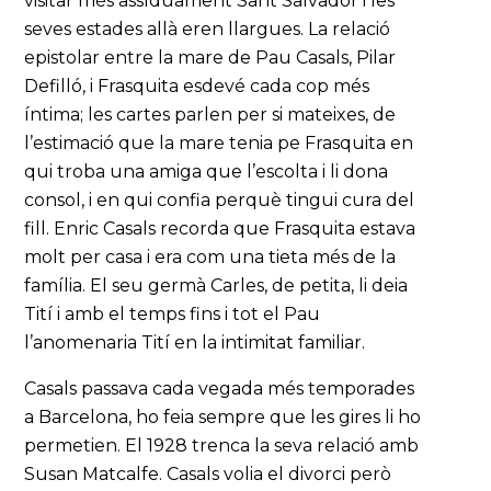
visitar més assíduament Sant Salvador i les
seves estades allà eren llargues. La relació
epistolar entre la mare de Pau Casals, Pilar
Defilló, i Frasquita esdevé cada cop més
íntima; les cartes parlen per si mateixes, de
l’estimació que la mare tenia pe Frasquita en
qui troba una amiga que l’escolta i li dona
consol, i en qui confia perquè tingui cura del
fill. Enric Casals recorda que Frasquita estava
molt per casa i era com una tieta més de la
família. El seu germà Carles, de petita, li deia
Tití i amb el temps fins i tot el Pau
l’anomenaria Tití en la intimitat familiar.
Casals passava cada vegada més temporades
a Barcelona, ho feia sempre que les gires li ho
permetien. El 1928 trenca la seva relació amb
Susan Matcalfe. Casals volia el divorci però