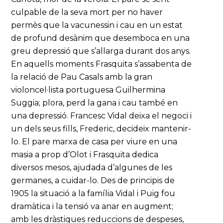
culpable de la seva mort per no haver
permès que la vacunessin i cau en un estat
de profund desànim que desemboca en una
greu depressió que s’allarga durant dos anys.
En aquells moments Frasquita s’assabenta de
la relació de Pau Casals amb la gran
violoncel·lista portuguesa Guilhermina
Suggia; plora, perd la gana i cau també en
una depressió. Francesc Vidal deixa el negoci i
un dels seus fills, Frederic, decideix mantenir-
lo. El pare marxa de casa per viure en una
masia a prop d’Olot i Frasquita dedica
diversos mesos, ajudada d’algunes de les
germanes, a cuidar-lo. Des de principis de
1905 la situació a la família Vidal i Puig fou
dramàtica i la tensió va anar en augment;
amb les dràstiques reduccions de despeses,