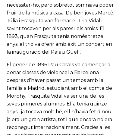
necessitar-ho, però sobretot somniava poder
fruir de la música a casa. De ben joves Mercè,
Júlia i Frasquita van formar el Trio Vidal i
sovint tocaven per als pares i els amics. El
1893, quan Frasquita tenia només tretze
anys, el trio va oferir amb èxit un concert en
la inauguració del Palau Güell.
El gener de 1896 Pau Casals va començar a
donar classes de violoncel a Barcelona
després d’haver passat un temps amb la
família a Madrid, estudiant amb el comte de
Morphy. Frasquita Vidal va ser una de les
seves primeres alumnes. Ella tenia quinze
anys i ja tocava molt bé, ell n’havia fet dinou i
ja era un gran artista, tot i que encara no era
reconegut internacionalment. Gràcies a les