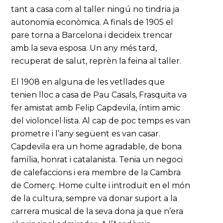
tant a casa com al taller ningú no tindria ja
autonomia econòmica. A finals de 1905 el
pare torna a Barcelona i decideix trencar
amb la seva esposa. Un any més tard,
recuperat de salut, reprèn la feina al taller.
El 1908 en alguna de les vetllades que
tenien lloc a casa de Pau Casals, Frasquita va
fer amistat amb Felip Capdevila, íntim amic
del violoncel·lista. Al cap de poc temps es van
prometre i l’any següent es van casar.
Capdevila era un home agradable, de bona
família, honrat i catalanista. Tenia un negoci
de calefaccions i era membre de la Cambra
de Comerç. Home culte i introduït en el món
de la cultura, sempre va donar suport a la
carrera musical de la seva dona ja que n’era