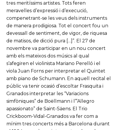
tres meritíssims artistes. Tots feren
meravelles d’expressió i d’execució,
compenetrant-se les veus dels instruments
de manera prodigiosa. Tot el concert fou un
devessall de sentiment, de vigor, de riquesa
de matisos, de dicció pura […]”. El 27 de
novembre va participar en un nou concert
amb els mateixos dos músics al qual
s’afegiren el violinista Mariano Perelló i el
viola Juan Forns per interpretar el Quintet
amb piano de Schumann. En aquell recital el
públic va tenir ocasió d’escoltar Frasquita i
Granados interpretar les “Variacions
simfòniques” de Boëllmann i l’”Allegro
apassionato” de Saint-Säens. El Trio
Crickboom-Vidal-Granados va fer com a
mínim tres concerts més a Barcelona durant