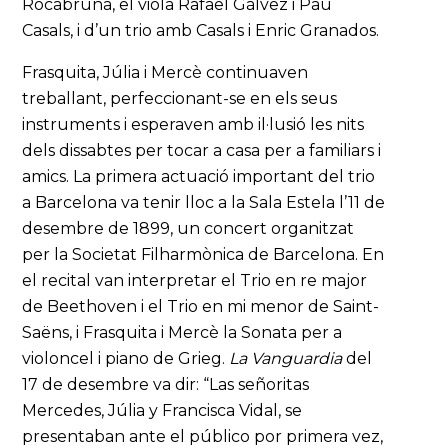
Rocabruna, el viola Rafael Gálvez i Pau
Casals, i d’un trio amb Casals i Enric Granados.
Frasquita, Júlia i Mercè continuaven
treballant, perfeccionant-se en els seus
instruments i esperaven amb il·lusió les nits
dels dissabtes per tocar a casa per a familiars i
amics. La primera actuació important del trio
a Barcelona va tenir lloc a la Sala Estela l’11 de
desembre de 1899, un concert organitzat
per la Societat Filharmònica de Barcelona. En
el recital van interpretar el Trio en re major
de Beethoven i el Trio en mi menor de Saint-
Saëns, i Frasquita i Mercè la Sonata per a
violoncel i piano de Grieg.
La Vanguardia
del
17 de desembre va dir: “Las señoritas
Mercedes, Júlia y Francisca Vidal, se
presentaban ante el público por primera vez,