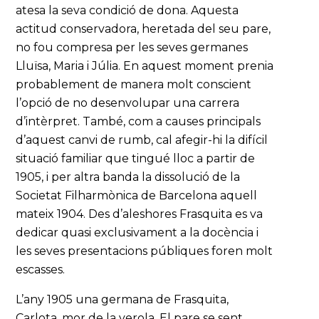
atesa la seva condició de dona. Aquesta
actitud conservadora, heretada del seu pare,
no fou compresa per les seves germanes
Lluïsa, Maria i Júlia. En aquest moment prenia
probablement de manera molt conscient
l’opció de no desenvolupar una carrera
d’intèrpret. També, com a causes principals
d’aquest canvi de rumb, cal afegir-hi la difícil
situació familiar que tingué lloc a partir de
1905, i per altra banda la dissolució de la
Societat Filharmònica de Barcelona aquell
mateix 1904. Des d’aleshores Frasquita es va
dedicar quasi exclusivament a la docència i
les seves presentacions públiques foren molt
escasses.
L’any 1905 una germana de Frasquita,
Carlota, mor de la verola. El pare se sent