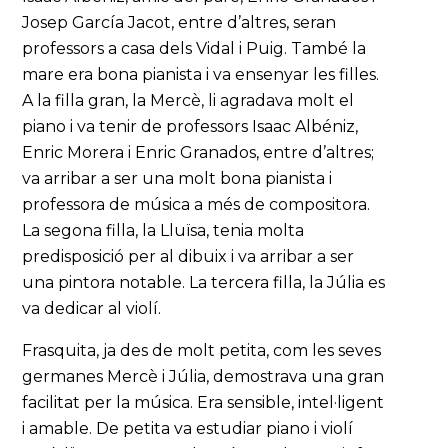
Josep García Jacot, entre d’altres, seran
professors a casa dels Vidal i Puig. També la
mare era bona pianista i va ensenyar les filles.
A la filla gran, la Mercè, li agradava molt el
piano i va tenir de professors Isaac Albéniz,
Enric Morera i Enric Granados, entre d’altres;
va arribar a ser una molt bona pianista i
professora de música a més de compositora.
La segona filla, la Lluïsa, tenia molta
predisposició per al dibuix i va arribar a ser
una pintora notable. La tercera filla, la Júlia es
va dedicar al violí.
Frasquita, ja des de molt petita, com les seves
germanes Mercè i Júlia, demostrava una gran
facilitat per la música. Era sensible, intel·ligent
i amable. De petita va estudiar piano i violí