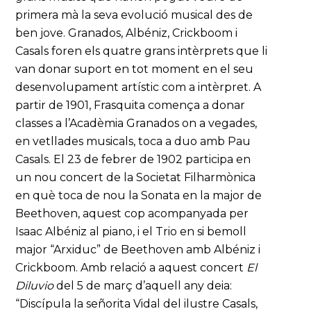
primera mà la seva evolució musical des de
ben jove. Granados, Albéniz, Crickboom i
Casals foren els quatre grans intèrprets que li
van donar suport en tot moment en el seu
desenvolupament artístic com a intèrpret. A
partir de 1901, Frasquita comença a donar
classes a l’Acadèmia Granados on a vegades,
en vetllades musicals, toca a duo amb Pau
Casals. El 23 de febrer de 1902 participa en
un nou concert de la Societat Filharmònica
en què toca de nou la Sonata en la major de
Beethoven, aquest cop acompanyada per
Isaac Albéniz al piano, i el Trio en si bemoll
major “Arxiduc” de Beethoven amb Albéniz i
Crickboom. Amb relació a aquest concert
El
Diluvio
del 5 de març d’aquell any deia:
“Discípula la señorita Vidal del ilustre Casals,