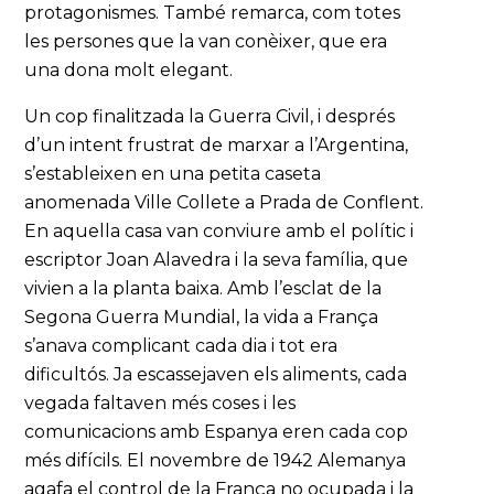
protagonismes. També remarca, com totes
les persones que la van conèixer, que era
una dona molt elegant.
Un cop finalitzada la Guerra Civil, i després
d’un intent frustrat de marxar a l’Argentina,
s’estableixen en una petita caseta
anomenada Ville Collete a Prada de Conflent.
En aquella casa van conviure amb el polític i
escriptor Joan Alavedra i la seva família, que
vivien a la planta baixa. Amb l’esclat de la
Segona Guerra Mundial, la vida a França
s’anava complicant cada dia i tot era
dificultós. Ja escassejaven els aliments, cada
vegada faltaven més coses i les
comunicacions amb Espanya eren cada cop
més difícils. El novembre de 1942 Alemanya
agafa el control de la França no ocupada i la