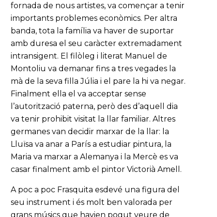
fornada de nous artistes, va començar a tenir
importants problemes econòmics. Per altra
banda, tota la família va haver de suportar
amb duresa el seu caràcter extremadament
intransigent. El filòleg i literat Manuel de
Montoliu va demanar fins a tres vegades la
mà de la seva filla Júlia i el pare la hi va negar.
Finalment ella el va acceptar sense
l’autorització paterna, però des d’aquell dia
va tenir prohibit visitat la llar familiar. Altres
germanes van decidir marxar de la llar: la
Lluïsa va anar a París a estudiar pintura, la
Maria va marxar a Alemanya i la Mercè es va
casar finalment amb el pintor Victorià Amell.
A poc a poc Frasquita esdevé una figura del
seu instrument i és molt ben valorada per
grans músics que havien pogut veure de