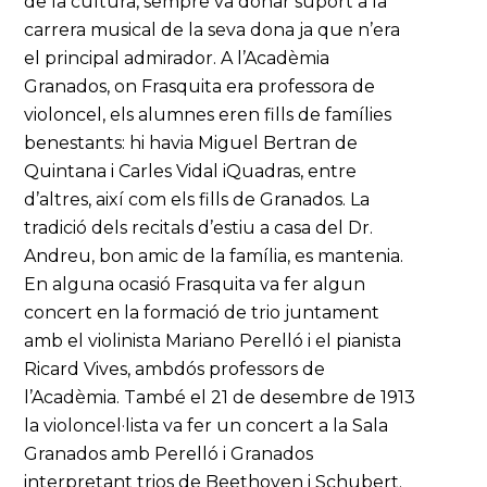
de la cultura, sempre va donar suport a la
carrera musical de la seva dona ja que n’era
el principal admirador. A l’Acadèmia
Granados, on Frasquita era professora de
violoncel, els alumnes eren fills de famílies
benestants: hi havia Miguel Bertran de
Quintana i Carles Vidal iQuadras, entre
d’altres, així com els fills de Granados. La
tradició dels recitals d’estiu a casa del Dr.
Andreu, bon amic de la família, es mantenia.
En alguna ocasió Frasquita va fer algun
concert en la formació de trio juntament
amb el violinista Mariano Perelló i el pianista
Ricard Vives, ambdós professors de
l’Acadèmia. També el 21 de desembre de 1913
la violoncel·lista va fer un concert a la Sala
Granados amb Perelló i Granados
interpretant trios de Beethoven i Schubert.