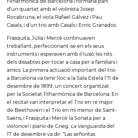
Filharmònica de Barcelona i formaria part
d’un quartet amb el violinista Josep
Rocabruna, el viola Rafael Gálvez i Pau
Casals, i d’un trio amb Casals i Enric Granados.
Frasquita, Júlia i Mercè continuaven
treballant, perfeccionant-se en els seus
instruments i esperaven amb il·lusió les nits
dels dissabtes per tocar a casa per a familiars i
amics. La primera actuació important del trio
a Barcelona va tenir lloc a la Sala Estela l’11 de
desembre de 1899, un concert organitzat
per la Societat Filharmònica de Barcelona. En
el recital van interpretar el Trio en re major
de Beethoven i el Trio en mi menor de Saint-
Saëns, i Frasquita i Mercè la Sonata per a
violoncel i piano de Grieg.
La Vanguardia
del
17 de desembre va dir: “Las señoritas