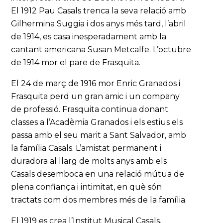
El 1912 Pau Casals trenca la seva relació amb
Gilhermina Suggia i dos anys més tard, l’abril
de 1914, es casa inesperadament amb la
cantant americana Susan Metcalfe. L’octubre
de 1914 mor el pare de Frasquita.
El 24 de març de 1916 mor Enric Granados i
Frasquita perd un gran amic i un company
de professió. Frasquita continua donant
classes a l’Acadèmia Granados i els estius els
passa amb el seu marit a Sant Salvador, amb
la família Casals. L’amistat permanent i
duradora al llarg de molts anys amb els
Casals desemboca en una relació mútua de
plena confiança i intimitat, en què són
tractats com dos membres més de la família.
El 1919 es crea l’Institut Musical Casals.