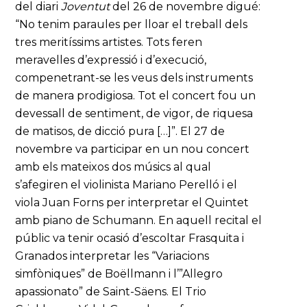
del diari
Joventut
del 26 de novembre digué:
“No tenim paraules per lloar el treball dels
tres meritíssims artistes. Tots feren
meravelles d’expressió i d’execució,
compenetrant-se les veus dels instruments
de manera prodigiosa. Tot el concert fou un
devessall de sentiment, de vigor, de riquesa
de matisos, de dicció pura […]”. El 27 de
novembre va participar en un nou concert
amb els mateixos dos músics al qual
s’afegiren el violinista Mariano Perelló i el
viola Juan Forns per interpretar el Quintet
amb piano de Schumann. En aquell recital el
públic va tenir ocasió d’escoltar Frasquita i
Granados interpretar les “Variacions
simfòniques” de Boëllmann i l’”Allegro
apassionato” de Saint-Säens. El Trio