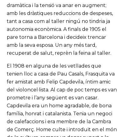
dramàtica i la tensió va anar en augment;
amb les dràstiques reduccions de despeses,
tant a casa com al taller ningú no tindria ja
autonomia econòmica. A finals de 1905 el
pare torna a Barcelona i decideix trencar
amb la seva esposa. Un any més tard,
recuperat de salut, reprèn la feina al taller.
El 1908 en alguna de les vetllades que
tenien lloc a casa de Pau Casals, Frasquita va
fer amistat amb Felip Capdevila, íntim amic
del violoncel·lista. Al cap de poc temps es van
prometre i l’any següent es van casar.
Capdevila era un home agradable, de bona
família, honrat i catalanista. Tenia un negoci
de calefaccions i era membre de la Cambra
de Comerç. Home culte i introduït en el món