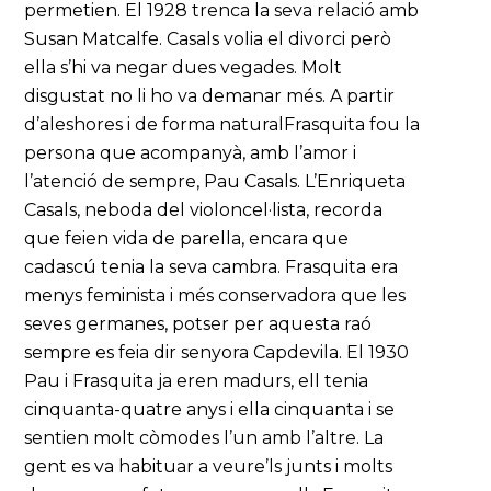
permetien. El 1928 trenca la seva relació amb
Susan Matcalfe. Casals volia el divorci però
ella s’hi va negar dues vegades. Molt
disgustat no li ho va demanar més. A partir
d’aleshores i de forma naturalFrasquita fou la
persona que acompanyà, amb l’amor i
l’atenció de sempre, Pau Casals. L’Enriqueta
Casals, neboda del violoncel·lista, recorda
que feien vida de parella, encara que
cadascú tenia la seva cambra. Frasquita era
menys feminista i més conservadora que les
seves germanes, potser per aquesta raó
sempre es feia dir senyora Capdevila. El 1930
Pau i Frasquita ja eren madurs, ell tenia
cinquanta-quatre anys i ella cinquanta i se
sentien molt còmodes l’un amb l’altre. La
gent es va habituar a veure’ls junts i molts