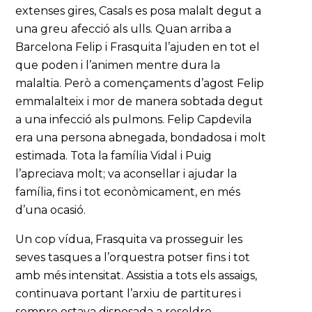
extenses gires, Casals es posa malalt degut a
una greu afecció als ulls. Quan arriba a
Barcelona Felip i Frasquita l’ajuden en tot el
que poden i l’animen mentre dura la
malaltia. Però a començaments d’agost Felip
emmalalteix i mor de manera sobtada degut
a una infecció als pulmons. Felip Capdevila
era una persona abnegada, bondadosa i molt
estimada. Tota la família Vidal i Puig
l’apreciava molt; va aconsellar i ajudar la
família, fins i tot econòmicament, en més
d’una ocasió.
Un cop vídua, Frasquita va prosseguir les
seves tasques a l’orquestra potser fins i tot
amb més intensitat. Assistia a tots els assaigs,
continuava portant l’arxiu de partitures i
sempre estava disposada a resoldre