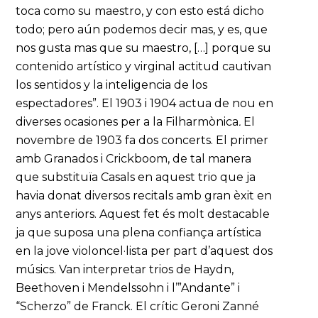
toca como su maestro, y con esto está dicho
todo; pero aún podemos decir mas, y es, que
nos gusta mas que su maestro, […] porque su
contenido artístico y virginal actitud cautivan
los sentidos y la inteligencia de los
espectadores”. El 1903 i 1904 actua de nou en
diverses ocasiones per a la Filharmònica
.
El
novembre de 1903 fa dos concerts. El primer
amb Granados i Crickboom, de tal manera
que substituïa Casals en aquest trio que ja
havia donat diversos recitals amb gran èxit en
anys anteriors. Aquest fet és molt destacable
ja que suposa una plena confiança artística
en la jove violoncel·lista per part d’aquest dos
músics. Van interpretar trios de Haydn,
Beethoven i Mendelssohn i l’”Andante” i
“Scherzo” de Franck. El crític Geroni Zanné