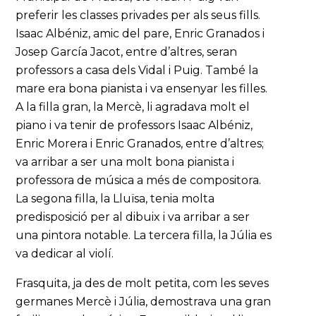
preferir les classes privades per als seus fills.
Isaac Albéniz, amic del pare, Enric Granados i
Josep García Jacot, entre d’altres, seran
professors a casa dels Vidal i Puig. També la
mare era bona pianista i va ensenyar les filles.
A la filla gran, la Mercè, li agradava molt el
piano i va tenir de professors Isaac Albéniz,
Enric Morera i Enric Granados, entre d’altres;
va arribar a ser una molt bona pianista i
professora de música a més de compositora.
La segona filla, la Lluïsa, tenia molta
predisposició per al dibuix i va arribar a ser
una pintora notable. La tercera filla, la Júlia es
va dedicar al violí.
Frasquita, ja des de molt petita, com les seves
germanes Mercè i Júlia, demostrava una gran