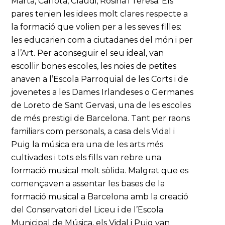
Marta, Carlota, Claudi, Rosina i Teresa. Els
pares tenien les idees molt clares respecte a
la formació que volien per a les seves filles:
les educarien com a ciutadanes del món i per
a l’Art. Per aconseguir el seu ideal, van
escollir bones escoles, les noies de petites
anaven a l’Escola Parroquial de les Corts i de
jovenetes a les Dames Irlandeses o Germanes
de Loreto de Sant Gervasi, una de les escoles
de més prestigi de Barcelona. Tant per raons
familiars com personals, a casa dels Vidal i
Puig la música era una de les arts més
cultivades i tots els fills van rebre una
formació musical molt sòlida. Malgrat que es
començaven a assentar les bases de la
formació musical a Barcelona amb la creació
del Conservatori del Liceu i de l’Escola
Municipal de Música, els Vidal i Puig van