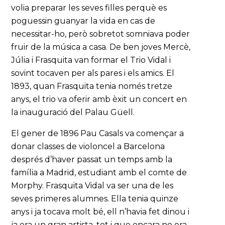
volia preparar les seves filles perquè es
poguessin guanyar la vida en cas de
necessitar-ho, però sobretot somniava poder
fruir de la música a casa. De ben joves Mercè,
Júlia i Frasquita van formar el Trio Vidal i
sovint tocaven per als pares i els amics. El
1893, quan Frasquita tenia només tretze
anys, el trio va oferir amb èxit un concert en
la inauguració del Palau Güell.
El gener de 1896 Pau Casals va començar a
donar classes de violoncel a Barcelona
després d’haver passat un temps amb la
família a Madrid, estudiant amb el comte de
Morphy. Frasquita Vidal va ser una de les
seves primeres alumnes. Ella tenia quinze
anys i ja tocava molt bé, ell n’havia fet dinou i
ja era un gran artista, tot i que encara no era