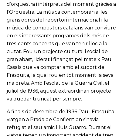
d’orquestra i intèrprets del moment gràcies a
l’Orquestra. La música contemporània, les
grans obres del repertori internacional i la
música de compositors catalans van conviure
en els interessants programes dels més de
tres-cents concerts que van tenir lloc a la
ciutat. Fou un projecte cultural i social de
gran abast, liderat i finançat pel mateix Pau
Casals que va comptar amb el suport de
Frasquita, la qual fou en tot moment la seva
mà dreta. Amb l’esclat de la Guerra Civil, el
juliol de 1936, aquest extraordinari projecte
va quedar truncat per sempre.
A finals de desembre de 1936 Pau i Frasquita
viatgen a Prada de Conflent on s’havia
refugiat el seu amic Lluís Guarro. Durant el
viatge tenen un important accident de tren