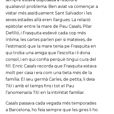
qualsevol problema. Ben aviat va començar a
visitar més assíduament Sant Salvador i les
seves estades allà eren llargues. La relació
epistolar entre la mare de Pau Casals, Pilar
Defilló, i Frasquita esdevé cada cop més
íntima; les cartes parlen per si mateixes, de
l’estimació que la mare tenia pe Frasquita en
qui troba una amiga que l’escolta i li dona
consol, i en qui confia perquè tingui cura del
fill. Enric Casals recorda que Frasquita estava
molt per casa i era com una tieta més de la
família. El seu germà Carles, de petita, li deia
Tití i amb el temps fins i tot el Pau
l’anomenaria Tití en la intimitat familiar.
Casals passava cada vegada més temporades
a Barcelona, ho feia sempre que les gires li ho