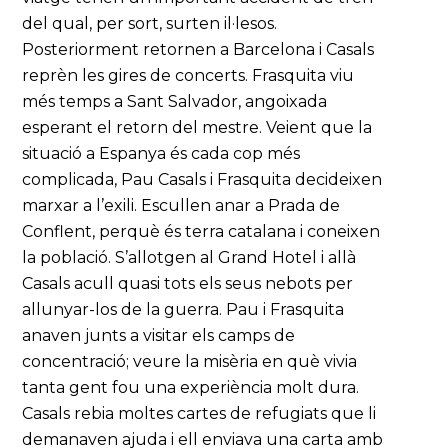
del qual, per sort, surten il·lesos.
Posteriorment retornen a Barcelona i Casals
reprèn les gires de concerts. Frasquita viu
més temps a Sant Salvador, angoixada
esperant el retorn del mestre. Veient que la
situació a Espanya és cada cop més
complicada, Pau Casals i Frasquita decideixen
marxar a l’exili. Escullen anar a Prada de
Conflent, perquè és terra catalana i coneixen
la població. S’allotgen al Grand Hotel i allà
Casals acull quasi tots els seus nebots per
allunyar-los de la guerra. Pau i Frasquita
anaven junts a visitar els camps de
concentració; veure la misèria en què vivia
tanta gent fou una experiència molt dura.
Casals rebia moltes cartes de refugiats que li
demanaven ajuda i ell enviava una carta amb