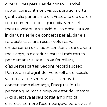
diners iunes paraules de consol. També
rebien constantment visites perquè molta
gent volia parlar amb ell, Frasquita era qui els
rebia primer i decidia qui podia veure el
mestre. Veient la situació, el violoncel·lista va
iniciar una sèrie de concerts per ajudar els
refugiats catalans i espanyols, i es va
embarcar en una labor constant que duraria
molt anys, la d’escriure cartes i més cartes
per demanar ajuda. En va fer milers,
d’aquestes cartes. Segons recorda Josep
Padró, un refugiat del Vendrell a qui Casals
va rescatar de ser enviat als camps de
concentració alemanys, Frasquita fou la
persona que més a prop va estar del mestre.
Això sí, estava al seu costat amb molta
discreció, sempre l’acompanyava però evitant