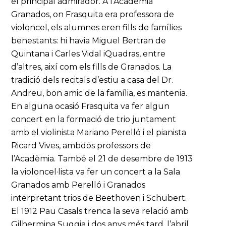
el principal admirador. A l’Acadèmia
Granados, on Frasquita era professora de
violoncel, els alumnes eren fills de famílies
benestants: hi havia Miguel Bertran de
Quintana i Carles Vidal iQuadras, entre
d’altres, així com els fills de Granados. La
tradició dels recitals d’estiu a casa del Dr.
Andreu, bon amic de la família, es mantenia.
En alguna ocasió Frasquita va fer algun
concert en la formació de trio juntament
amb el violinista Mariano Perelló i el pianista
Ricard Vives, ambdós professors de
l’Acadèmia. També el 21 de desembre de 1913
la violoncel·lista va fer un concert a la Sala
Granados amb Perelló i Granados
interpretant trios de Beethoven i Schubert.
El 1912 Pau Casals trenca la seva relació amb
Gilhermina Suggia i dos anys més tard, l’abril