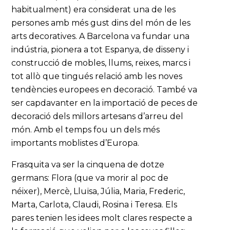
habitualment) era considerat una de les
persones amb més gust dins del món de les
arts decoratives. A Barcelona va fundar una
indústria, pionera a tot Espanya, de disseny i
construcció de mobles, llums, reixes, marcs i
tot allò que tingués relació amb les noves
tendències europees en decoració. També va
ser capdavanter en la importació de peces de
decoració dels millors artesans d’arreu del
món. Amb el temps fou un dels més
importants moblistes d’Europa.
Frasquita va ser la cinquena de dotze
germans: Flora (que va morir al poc de
néixer), Mercè, Lluïsa, Júlia, Maria, Frederic,
Marta, Carlota, Claudi, Rosina i Teresa. Els
pares tenien les idees molt clares respecte a