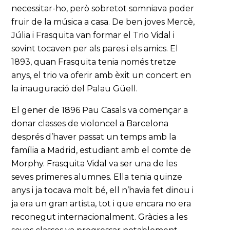
necessitar-ho, però sobretot somniava poder
fruir de la música a casa. De ben joves Mercè,
Júlia i Frasquita van formar el Trio Vidal i
sovint tocaven per als pares i els amics. El
1893, quan Frasquita tenia només tretze
anys, el trio va oferir amb èxit un concert en
la inauguració del Palau Güell.
El gener de 1896 Pau Casals va començar a
donar classes de violoncel a Barcelona
després d’haver passat un temps amb la
família a Madrid, estudiant amb el comte de
Morphy. Frasquita Vidal va ser una de les
seves primeres alumnes. Ella tenia quinze
anys i ja tocava molt bé, ell n’havia fet dinou i
ja era un gran artista, tot i que encara no era
reconegut internacionalment. Gràcies a les