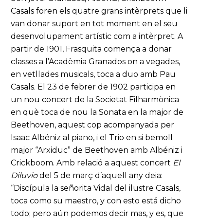
Casals foren els quatre grans intèrprets que li
van donar suport en tot moment en el seu
desenvolupament artístic com a intèrpret. A
partir de 1901, Frasquita comença a donar
classes a l’Acadèmia Granados on a vegades,
en vetllades musicals, toca a duo amb Pau
Casals. El 23 de febrer de 1902 participa en
un nou concert de la Societat Filharmònica
en què toca de nou la Sonata en la major de
Beethoven, aquest cop acompanyada per
Isaac Albéniz al piano, i el Trio en si bemoll
major “Arxiduc” de Beethoven amb Albéniz i
Crickboom. Amb relació a aquest concert
El
Diluvio
del 5 de març d’aquell any deia:
“Discípula la señorita Vidal del ilustre Casals,
toca como su maestro, y con esto está dicho
todo; pero aún podemos decir mas, y es, que