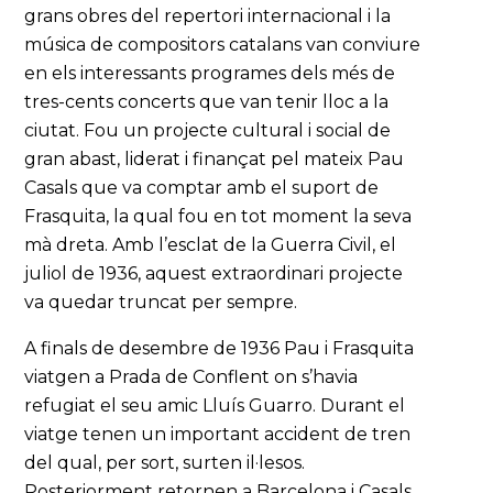
grans obres del repertori internacional i la
música de compositors catalans van conviure
en els interessants programes dels més de
tres-cents concerts que van tenir lloc a la
ciutat. Fou un projecte cultural i social de
gran abast, liderat i finançat pel mateix Pau
Casals que va comptar amb el suport de
Frasquita, la qual fou en tot moment la seva
mà dreta. Amb l’esclat de la Guerra Civil, el
juliol de 1936, aquest extraordinari projecte
va quedar truncat per sempre.
A finals de desembre de 1936 Pau i Frasquita
viatgen a Prada de Conflent on s’havia
refugiat el seu amic Lluís Guarro. Durant el
viatge tenen un important accident de tren
del qual, per sort, surten il·lesos.
Posteriorment retornen a Barcelona i Casals