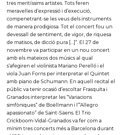
tres meritíssims artistes. Tots feren
meravelles d’expressió i d’execució,
compenetrant-se les veus dels instruments
de manera prodigiosa. Tot el concert fou un
devessall de sentiment, de vigor, de riquesa
de matisos, de dicció pura […]”. El 27 de
novembre va participar en un nou concert
amb els mateixos dos músics al qual
s’afegiren el violinista Mariano Perelló i el
viola Juan Forns per interpretar el Quintet
amb piano de Schumann. En aquell recital el
públic va tenir ocasió d’escoltar Frasquita i
Granados interpretar les “Variacions
simfòniques” de Boëllmann i l’”Allegro
apassionato” de Saint-Säens. El Trio
Crickboom-Vidal-Granados va fer com a
mínim tres concerts més a Barcelona durant