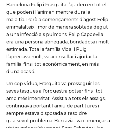
Barcelona Felip i Frasquita l’ajuden en tot el
que poden i l’animen mentre dura la
malaltia. Però a començaments d’agost Felip
emmalalteix i mor de manera sobtada degut
a una infecció als pulmons. Felip Capdevila
era una persona abnegada, bondadosa i molt
estimada. Tota la família Vidal i Puig
l’apreciava molt; va aconsellar i ajudar la
família, fins i tot econòmicament, en més
d’una ocasió.
Un cop vídua, Frasquita va prosseguir les
seves tasques a l’orquestra potser fins i tot
amb més intensitat. Assistia a tots els assaigs,
continuava portant l’arxiu de partitures i
sempre estava disposada a resoldre
qualsevol problema. Ben aviat va començar a