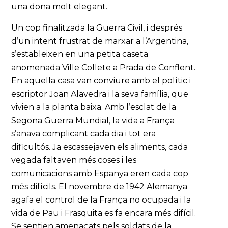
una dona molt elegant.
Un cop finalitzada la Guerra Civil, i després
d’un intent frustrat de marxar a l’Argentina,
s’estableixen en una petita caseta
anomenada Ville Collete a Prada de Conflent.
En aquella casa van conviure amb el polític i
escriptor Joan Alavedra i la seva família, que
vivien a la planta baixa. Amb l’esclat de la
Segona Guerra Mundial, la vida a França
s’anava complicant cada dia i tot era
dificultós. Ja escassejaven els aliments, cada
vegada faltaven més coses i les
comunicacions amb Espanya eren cada cop
més difícils. El novembre de 1942 Alemanya
agafa el control de la França no ocupada i la
vida de Pau i Frasquita es fa encara més difícil.
Se sentien amenaçats pels soldats de la