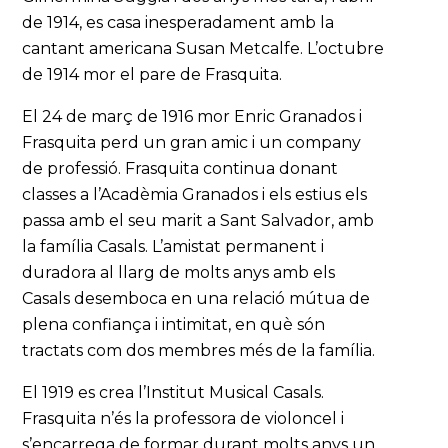
de 1914, es casa inesperadament amb la
cantant americana Susan Metcalfe. L’octubre
de 1914 mor el pare de Frasquita.
El 24 de març de 1916 mor Enric Granados i
Frasquita perd un gran amic i un company
de professió. Frasquita continua donant
classes a l’Acadèmia Granados i els estius els
passa amb el seu marit a Sant Salvador, amb
la família Casals. L’amistat permanent i
duradora al llarg de molts anys amb els
Casals desemboca en una relació mútua de
plena confiança i intimitat, en què són
tractats com dos membres més de la família.
El 1919 es crea l’Institut Musical Casals.
Frasquita n’és la professora de violoncel i
s’encarrega de formar durant molts anys un