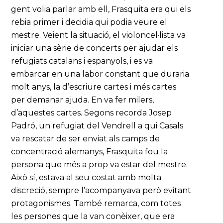
gent volia parlar amb ell, Frasquita era qui els
rebia primer i decidia qui podia veure el
mestre. Veient la situació, el violoncel·lista va
iniciar una sèrie de concerts per ajudar els
refugiats catalans i espanyols, i es va
embarcar en una labor constant que duraria
molt anys, la d’escriure cartes i més cartes
per demanar ajuda. En va fer milers,
d’aquestes cartes. Segons recorda Josep
Padró, un refugiat del Vendrell a qui Casals
va rescatar de ser enviat als camps de
concentració alemanys, Frasquita fou la
persona que més a prop va estar del mestre.
Això sí, estava al seu costat amb molta
discreció, sempre l’acompanyava però evitant
protagonismes. També remarca, com totes
les persones que la van conèixer, que era