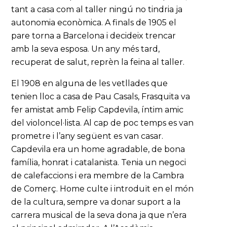
tant a casa com al taller ningú no tindria ja
autonomia econòmica. A finals de 1905 el
pare torna a Barcelona i decideix trencar
amb la seva esposa. Un any més tard,
recuperat de salut, reprèn la feina al taller.
El 1908 en alguna de les vetllades que
tenien lloc a casa de Pau Casals, Frasquita va
fer amistat amb Felip Capdevila, íntim amic
del violoncel·lista. Al cap de poc temps es van
prometre i l’any següent es van casar.
Capdevila era un home agradable, de bona
família, honrat i catalanista. Tenia un negoci
de calefaccions i era membre de la Cambra
de Comerç. Home culte i introduït en el món
de la cultura, sempre va donar suport a la
carrera musical de la seva dona ja que n’era