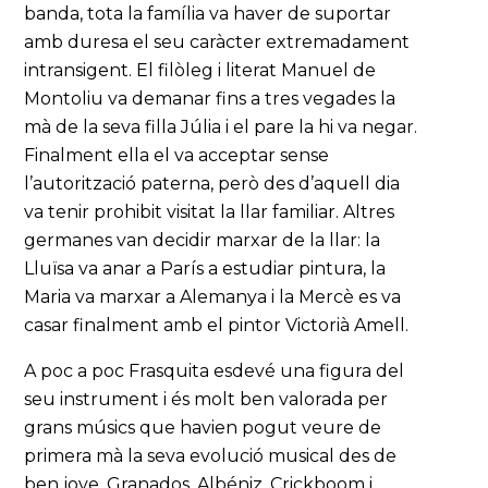
banda, tota la família va haver de suportar
amb duresa el seu caràcter extremadament
intransigent. El filòleg i literat Manuel de
Montoliu va demanar fins a tres vegades la
mà de la seva filla Júlia i el pare la hi va negar.
Finalment ella el va acceptar sense
l’autorització paterna, però des d’aquell dia
va tenir prohibit visitat la llar familiar. Altres
germanes van decidir marxar de la llar: la
Lluïsa va anar a París a estudiar pintura, la
Maria va marxar a Alemanya i la Mercè es va
casar finalment amb el pintor Victorià Amell.
A poc a poc Frasquita esdevé una figura del
seu instrument i és molt ben valorada per
grans músics que havien pogut veure de
primera mà la seva evolució musical des de
ben jove. Granados, Albéniz, Crickboom i