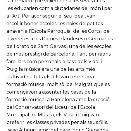
la formació que volien per a les seves filles:
les educarien com a ciutadanes del món i per
a l’Art. Per aconseguir el seu ideal, van
escollir bones escoles, les noies de petites
anaven a l’Escola Parroquial de les Corts i de
jovenetes a les Dames Irlandeses o Germanes
de Loreto de Sant Gervasi, una de les escoles
de més prestigi de Barcelona. Tant per raons
familiars com personals, a casa dels Vidal i
Puig la música era una de les arts més
cultivades i tots els fills van rebre una
formació musical molt sòlida. Malgrat que es
començaven a assentar les bases de la
formació musical a Barcelona amb la creació
del Conservatori del Liceu i de l’Escola
Municipal de Música, els Vidal i Puig van
preferir les classes privades per als seus fills.
Isaac Albéniz, amic del pare, Enric Granados i