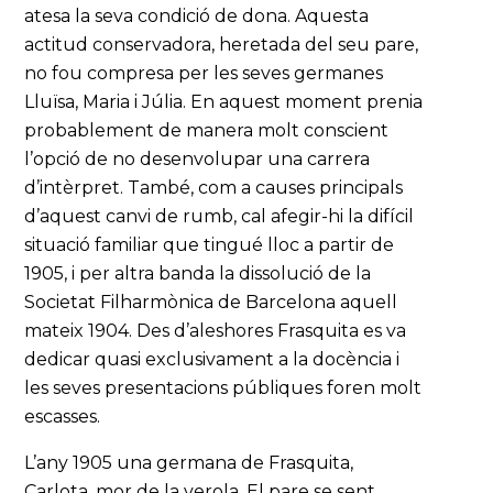
atesa la seva condició de dona. Aquesta
actitud conservadora, heretada del seu pare,
no fou compresa per les seves germanes
Lluïsa, Maria i Júlia. En aquest moment prenia
probablement de manera molt conscient
l’opció de no desenvolupar una carrera
d’intèrpret. També, com a causes principals
d’aquest canvi de rumb, cal afegir-hi la difícil
situació familiar que tingué lloc a partir de
1905, i per altra banda la dissolució de la
Societat Filharmònica de Barcelona aquell
mateix 1904. Des d’aleshores Frasquita es va
dedicar quasi exclusivament a la docència i
les seves presentacions públiques foren molt
escasses.
L’any 1905 una germana de Frasquita,
Carlota, mor de la verola. El pare se sent