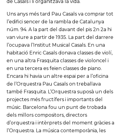
de Casals i li organitzava la vida.
Uns anys més tard Pau Casals va comprar tot
l’edifici sencer de la rambla de Catalunya
núm. 94. A la part del davant del pis 2n 2a hi
van viure a partir de 1935. La part del darrere
l’ocupava l’Institut Musical Casals. En una
habitació Enric Casals donava classes de violí,
en una altra Frasquita classes de violoncel i
en una tercera es feien classes de piano.
Encara hi havia un altre espai per a l’oficina
de l’Orquestra Pau Casals on treballava
també Frasquita. L’Orquestra suposà un dels
projectes més fructífers i importants del
músic. Barcelona fou un punt de trobada
dels millors compositors, directors
d’orquestra i intèrprets del moment gràcies a
l’Orquestra. La música contemporània, les