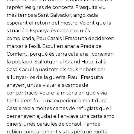
reprèn les gires de concerts. Frasquita viu
més temps a Sant Salvador, angoixada
esperant el retorn del mestre. Veient que la
situació a Espanya és cada cop més
complicada, Pau Casals i Frasquita decideixen
marxar a l’exili. Escullen anar a Prada de
Conflent, perquè és terra catalana i coneixen
la població. S’allotgen al Grand Hotel i allà
Casals acull quasi tots els seus nebots per
allunyar-los de la guerra. Pau i Frasquita
anaven junts a visitar els camps de
concentració; veure la misèria en què vivia
tanta gent fou una experiència molt dura.
Casals rebia moltes cartes de refugiats que li
demanaven ajuda i ell enviava una carta amb
diners iunes paraules de consol. També
rebien constantment visites perquè molta