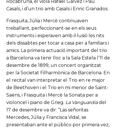
Rocabruna, el viola Rafael Gálvez i Pau
Casals, i d’un trio amb Casals i Enric Granados.
Frasquita, Júlia i Mercè continuaven
treballant, perfeccionant-se en els seus
instruments i esperaven amb il·lusió les nits
dels dissabtes per tocar a casa per a familiars i
amics. La primera actuació important del trio
a Barcelona va tenir lloc a la Sala Estela l’11 de
desembre de 1899, un concert organitzat
per la Societat Filharmònica de Barcelona. En
el recital van interpretar el Trio en re major
de Beethoven i el Trio en mi menor de Saint-
Saëns, i Frasquita i Mercè la Sonata per a
violoncel i piano de Grieg.
La Vanguardia
del
17 de desembre va dir: “Las señoritas
Mercedes, Júlia y Francisca Vidal, se
presentaban ante el público por primera vez,