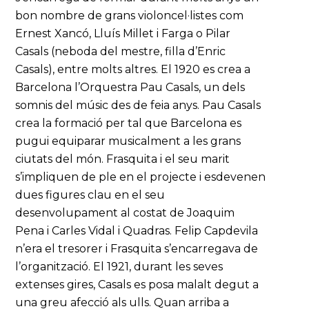
bon nombre de grans violoncel·listes com
Ernest Xancó, Lluís Millet i Farga o Pilar
Casals (neboda del mestre, filla d’Enric
Casals), entre molts altres. El 1920 es crea a
Barcelona l’Orquestra Pau Casals, un dels
somnis del músic des de feia anys. Pau Casals
crea la formació per tal que Barcelona es
pugui equiparar musicalment a les grans
ciutats del món. Frasquita i el seu marit
s’impliquen de ple en el projecte i esdevenen
dues figures clau en el seu
desenvolupament al costat de Joaquim
Pena i Carles Vidal i Quadras. Felip Capdevila
n’era el tresorer i Frasquita s’encarregava de
l’organització. El 1921, durant les seves
extenses gires, Casals es posa malalt degut a
una greu afecció als ulls. Quan arriba a