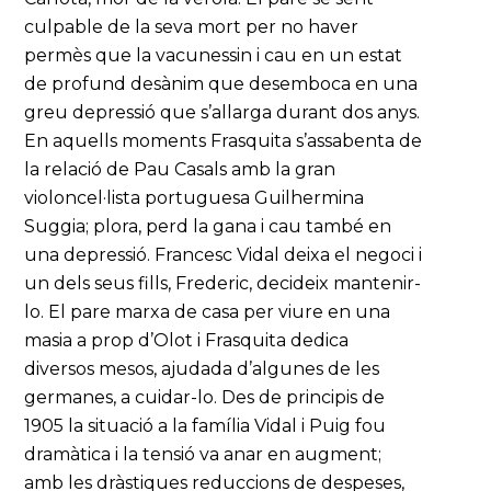
culpable de la seva mort per no haver
permès que la vacunessin i cau en un estat
de profund desànim que desemboca en una
greu depressió que s’allarga durant dos anys.
En aquells moments Frasquita s’assabenta de
la relació de Pau Casals amb la gran
violoncel·lista portuguesa Guilhermina
Suggia; plora, perd la gana i cau també en
una depressió. Francesc Vidal deixa el negoci i
un dels seus fills, Frederic, decideix mantenir-
lo. El pare marxa de casa per viure en una
masia a prop d’Olot i Frasquita dedica
diversos mesos, ajudada d’algunes de les
germanes, a cuidar-lo. Des de principis de
1905 la situació a la família Vidal i Puig fou
dramàtica i la tensió va anar en augment;
amb les dràstiques reduccions de despeses,