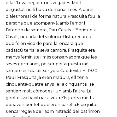
ella s’hi va negar dues vegades. Molt
disgustat no li ho va demanar més. A partir
d’aleshores i de forma naturalFrasquita fou la
persona que acompanyà, amb l’amor i
l’atenció de sempre, Pau Casals. L’Enriqueta
Casals, neboda del violoncel·lista, recorda
que feien vida de parella, encara que
cadascú tenia la seva cambra. Frasquita era
menys feminista i més conservadora que les
seves germanes, potser per aquesta raó
sempre es feia dir senyora Capdevila. El 1930
Pau i Frasquita ja eren madurs, ell tenia
cinquanta-quatre anys i ella cinquanta i se
sentien molt còmodes l’un amb l’altre. La
gent es va habituar a veure’ls junts i molts
donaven per fet que eren parella.Frasquita
s’encarregava de l’administració del patrimoni