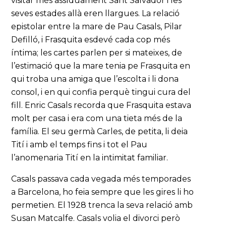
visitar més assíduament Sant Salvador i les
seves estades allà eren llargues. La relació
epistolar entre la mare de Pau Casals, Pilar
Defilló, i Frasquita esdevé cada cop més
íntima; les cartes parlen per si mateixes, de
l’estimació que la mare tenia pe Frasquita en
qui troba una amiga que l’escolta i li dona
consol, i en qui confia perquè tingui cura del
fill. Enric Casals recorda que Frasquita estava
molt per casa i era com una tieta més de la
família. El seu germà Carles, de petita, li deia
Tití i amb el temps fins i tot el Pau
l’anomenaria Tití en la intimitat familiar.
Casals passava cada vegada més temporades
a Barcelona, ho feia sempre que les gires li ho
permetien. El 1928 trenca la seva relació amb
Susan Matcalfe. Casals volia el divorci però