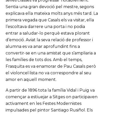
seves classes va progressar notablement.
Sentia una gran devoció pel mestre, segons
explicava ella mateixa molts anys més tard. La
primera vegada que Casals els va visitar, ella
l’escoltava darrere una porta i no podia
entrar a saludar-lo perquè estava plorant
d’emoció. Aviat la seva relació de professor i
alumna es va anar aprofundint fins a
convertir-se en una amistat que s’ampliaria a
les famílies de tots dos. Amb el temps,
Frasquita es va enamorar de Pau Casals però
el violoncel·lista no va correspondre al seu
amor en aquell moment.
A partir de 1896 tota la família Vidal i Puig va
començar a estiuejar a Sitges on participaven
activament en les Festes Modernistes
impulsades pel pintor Santiago Rusiñol. Els