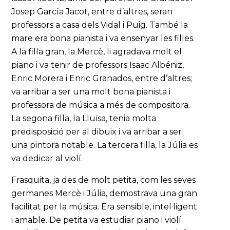
Josep García Jacot, entre d’altres, seran
professors a casa dels Vidal i Puig. També la
mare era bona pianista i va ensenyar les filles.
A la filla gran, la Mercè, li agradava molt el
piano i va tenir de professors Isaac Albéniz,
Enric Morera i Enric Granados, entre d’altres;
va arribar a ser una molt bona pianista i
professora de música a més de compositora.
La segona filla, la Lluïsa, tenia molta
predisposició per al dibuix i va arribar a ser
una pintora notable. La tercera filla, la Júlia es
va dedicar al violí.
Frasquita, ja des de molt petita, com les seves
germanes Mercè i Júlia, demostrava una gran
facilitat per la música. Era sensible, intel·ligent
i amable. De petita va estudiar piano i violí