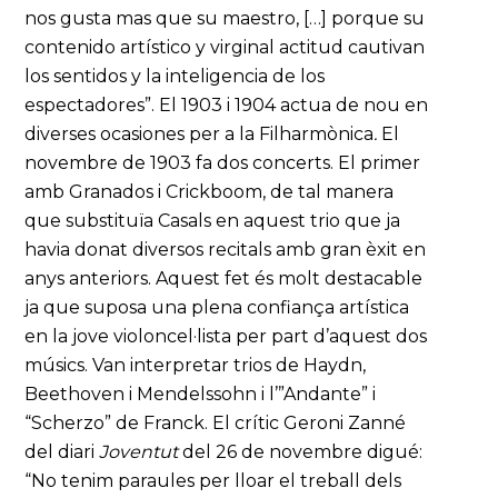
nos gusta mas que su maestro, […] porque su
contenido artístico y virginal actitud cautivan
los sentidos y la inteligencia de los
espectadores”. El 1903 i 1904 actua de nou en
diverses ocasiones per a la Filharmònica
.
El
novembre de 1903 fa dos concerts. El primer
amb Granados i Crickboom, de tal manera
que substituïa Casals en aquest trio que ja
havia donat diversos recitals amb gran èxit en
anys anteriors. Aquest fet és molt destacable
ja que suposa una plena confiança artística
en la jove violoncel·lista per part d’aquest dos
músics. Van interpretar trios de Haydn,
Beethoven i Mendelssohn i l’”Andante” i
“Scherzo” de Franck. El crític Geroni Zanné
del diari
Joventut
del 26 de novembre digué:
“No tenim paraules per lloar el treball dels