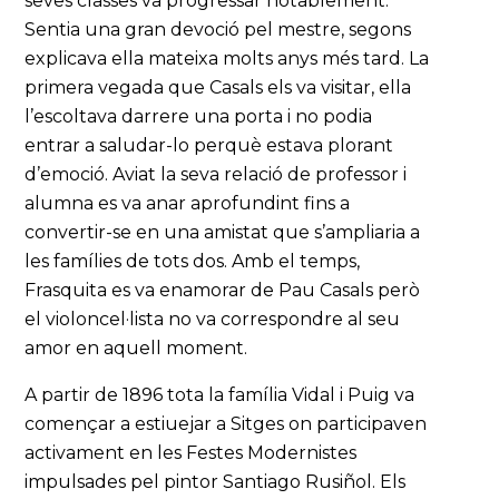
seves classes va progressar notablement.
Sentia una gran devoció pel mestre, segons
explicava ella mateixa molts anys més tard. La
primera vegada que Casals els va visitar, ella
l’escoltava darrere una porta i no podia
entrar a saludar-lo perquè estava plorant
d’emoció. Aviat la seva relació de professor i
alumna es va anar aprofundint fins a
convertir-se en una amistat que s’ampliaria a
les famílies de tots dos. Amb el temps,
Frasquita es va enamorar de Pau Casals però
el violoncel·lista no va correspondre al seu
amor en aquell moment.
A partir de 1896 tota la família Vidal i Puig va
començar a estiuejar a Sitges on participaven
activament en les Festes Modernistes
impulsades pel pintor Santiago Rusiñol. Els