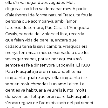
ella s’hi va negar dues vegades. Molt
disgustat no li ho va demanar més. A partir
d’aleshores i de forma naturalFrasquita fou la
persona que acompanyà, amb l’amor i
l’atenció de sempre, Pau Casals. L’Enriqueta
Casals, neboda del violoncel·lista, recorda
que feien vida de parella, encara que
cadascú tenia la seva cambra. Frasquita era
menys feminista i més conservadora que les
seves germanes, potser per aquesta raó
sempre es feia dir senyora Capdevila. El 1930
Pau i Frasquita ja eren madurs, ell tenia
cinquanta-quatre anys i ella cinquanta i se
sentien molt còmodes l’un amb l’altre. La
gent es va habituar a veure’ls junts i molts
donaven per fet que eren parella.Frasquita
s’encarregava de l’administració del patrimoni