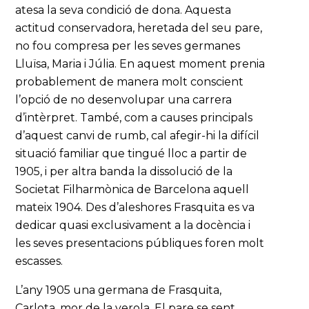
atesa la seva condició de dona. Aquesta
actitud conservadora, heretada del seu pare,
no fou compresa per les seves germanes
Lluïsa, Maria i Júlia. En aquest moment prenia
probablement de manera molt conscient
l’opció de no desenvolupar una carrera
d’intèrpret. També, com a causes principals
d’aquest canvi de rumb, cal afegir-hi la difícil
situació familiar que tingué lloc a partir de
1905, i per altra banda la dissolució de la
Societat Filharmònica de Barcelona aquell
mateix 1904. Des d’aleshores Frasquita es va
dedicar quasi exclusivament a la docència i
les seves presentacions públiques foren molt
escasses.
L’any 1905 una germana de Frasquita,
Carlota, mor de la verola. El pare se sent