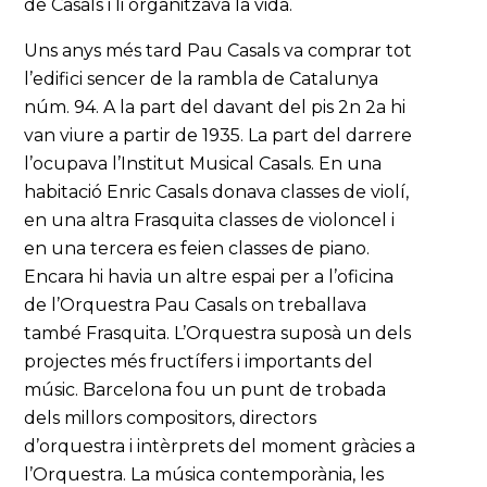
de Casals i li organitzava la vida.
Uns anys més tard Pau Casals va comprar tot
l’edifici sencer de la rambla de Catalunya
núm. 94. A la part del davant del pis 2n 2a hi
van viure a partir de 1935. La part del darrere
l’ocupava l’Institut Musical Casals. En una
habitació Enric Casals donava classes de violí,
en una altra Frasquita classes de violoncel i
en una tercera es feien classes de piano.
Encara hi havia un altre espai per a l’oficina
de l’Orquestra Pau Casals on treballava
també Frasquita. L’Orquestra suposà un dels
projectes més fructífers i importants del
músic. Barcelona fou un punt de trobada
dels millors compositors, directors
d’orquestra i intèrprets del moment gràcies a
l’Orquestra. La música contemporània, les