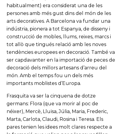
habitualment) era considerat una de les
persones amb més gust dins del món de les
arts decoratives. A Barcelona va fundar una
indústria, pionera a tot Espanya, de disseny i
construcció de mobles, llums, reixes, marcs i
tot allò que tingués relació amb les noves
tendències europees en decoració. També va
ser capdavanter en la importació de peces de
decoració dels millors artesans d’arreu del
món. Amb el temps fou un dels més
importants moblistes d’Europa.
Frasquita va ser la cinquena de dotze
germans: Flora (que va morir al poc de
néixer), Mercè, Lluïsa, Júlia, Maria, Frederic,
Marta, Carlota, Claudi, Rosina i Teresa. Els
pares tenien les idees molt clares respecte a