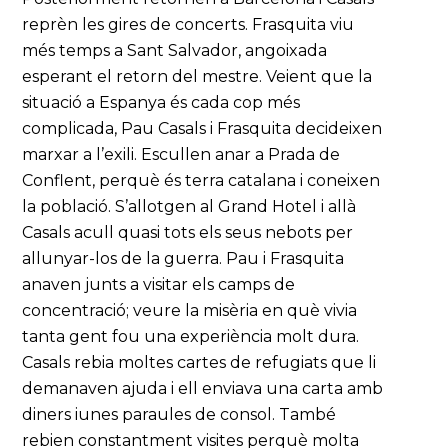
reprèn les gires de concerts. Frasquita viu
més temps a Sant Salvador, angoixada
esperant el retorn del mestre. Veient que la
situació a Espanya és cada cop més
complicada, Pau Casals i Frasquita decideixen
marxar a l’exili. Escullen anar a Prada de
Conflent, perquè és terra catalana i coneixen
la població. S’allotgen al Grand Hotel i allà
Casals acull quasi tots els seus nebots per
allunyar-los de la guerra. Pau i Frasquita
anaven junts a visitar els camps de
concentració; veure la misèria en què vivia
tanta gent fou una experiència molt dura.
Casals rebia moltes cartes de refugiats que li
demanaven ajuda i ell enviava una carta amb
diners iunes paraules de consol. També
rebien constantment visites perquè molta