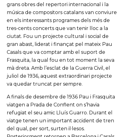
grans obres del repertori internacional i la
música de compositors catalans van conviure
en els interessants programes dels més de
tres-cents concerts que van tenir lloc a la
ciutat. Fou un projecte cultural i social de
gran abast, liderat i finançat pel mateix Pau
Casals que va comptar amb el suport de
Frasquita, la qual fou en tot moment la seva
mà dreta. Amb l’esclat de la Guerra Civil, el
juliol de 1936, aquest extraordinari projecte
va quedar truncat per sempre.
A finals de desembre de 1936 Pau i Frasquita
viatgen a Prada de Conflent on s’havia
refugiat el seu amic Lluís Guarro. Durant el
viatge tenen un important accident de tren
del qual, per sort, surten il·lesos.
Posteriorment retornen a Barcelona i Casals