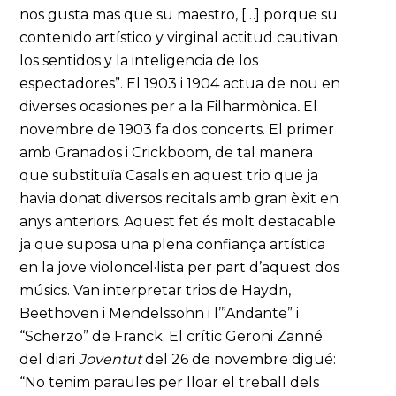
nos gusta mas que su maestro, […] porque su
contenido artístico y virginal actitud cautivan
los sentidos y la inteligencia de los
espectadores”. El 1903 i 1904 actua de nou en
diverses ocasiones per a la Filharmònica
.
El
novembre de 1903 fa dos concerts. El primer
amb Granados i Crickboom, de tal manera
que substituïa Casals en aquest trio que ja
havia donat diversos recitals amb gran èxit en
anys anteriors. Aquest fet és molt destacable
ja que suposa una plena confiança artística
en la jove violoncel·lista per part d’aquest dos
músics. Van interpretar trios de Haydn,
Beethoven i Mendelssohn i l’”Andante” i
“Scherzo” de Franck. El crític Geroni Zanné
del diari
Joventut
del 26 de novembre digué:
“No tenim paraules per lloar el treball dels