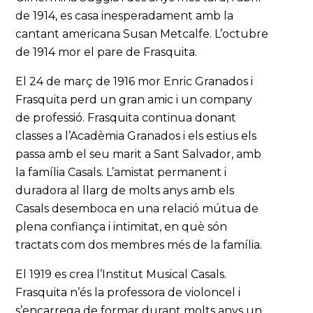
de 1914, es casa inesperadament amb la
cantant americana Susan Metcalfe. L’octubre
de 1914 mor el pare de Frasquita.
El 24 de març de 1916 mor Enric Granados i
Frasquita perd un gran amic i un company
de professió. Frasquita continua donant
classes a l’Acadèmia Granados i els estius els
passa amb el seu marit a Sant Salvador, amb
la família Casals. L’amistat permanent i
duradora al llarg de molts anys amb els
Casals desemboca en una relació mútua de
plena confiança i intimitat, en què són
tractats com dos membres més de la família.
El 1919 es crea l’Institut Musical Casals.
Frasquita n’és la professora de violoncel i
s’encarrega de formar durant molts anys un