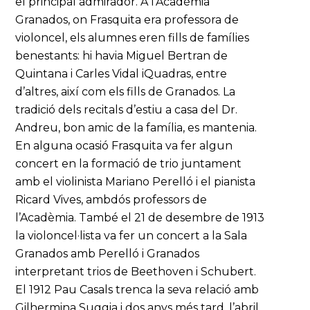
el principal admirador. A l’Acadèmia
Granados, on Frasquita era professora de
violoncel, els alumnes eren fills de famílies
benestants: hi havia Miguel Bertran de
Quintana i Carles Vidal iQuadras, entre
d’altres, així com els fills de Granados. La
tradició dels recitals d’estiu a casa del Dr.
Andreu, bon amic de la família, es mantenia.
En alguna ocasió Frasquita va fer algun
concert en la formació de trio juntament
amb el violinista Mariano Perelló i el pianista
Ricard Vives, ambdós professors de
l’Acadèmia. També el 21 de desembre de 1913
la violoncel·lista va fer un concert a la Sala
Granados amb Perelló i Granados
interpretant trios de Beethoven i Schubert.
El 1912 Pau Casals trenca la seva relació amb
Gilhermina Suggia i dos anys més tard, l’abril