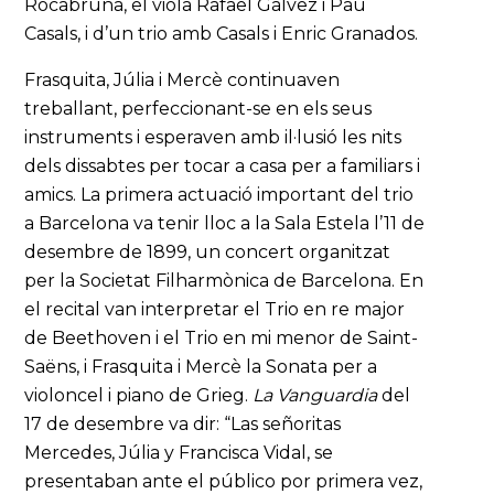
Rocabruna, el viola Rafael Gálvez i Pau
Casals, i d’un trio amb Casals i Enric Granados.
Frasquita, Júlia i Mercè continuaven
treballant, perfeccionant-se en els seus
instruments i esperaven amb il·lusió les nits
dels dissabtes per tocar a casa per a familiars i
amics. La primera actuació important del trio
a Barcelona va tenir lloc a la Sala Estela l’11 de
desembre de 1899, un concert organitzat
per la Societat Filharmònica de Barcelona. En
el recital van interpretar el Trio en re major
de Beethoven i el Trio en mi menor de Saint-
Saëns, i Frasquita i Mercè la Sonata per a
violoncel i piano de Grieg.
La Vanguardia
del
17 de desembre va dir: “Las señoritas
Mercedes, Júlia y Francisca Vidal, se
presentaban ante el público por primera vez,