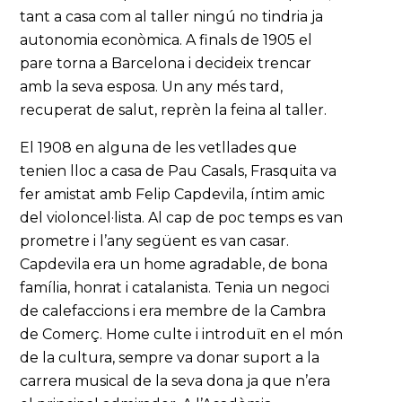
tant a casa com al taller ningú no tindria ja
autonomia econòmica. A finals de 1905 el
pare torna a Barcelona i decideix trencar
amb la seva esposa. Un any més tard,
recuperat de salut, reprèn la feina al taller.
El 1908 en alguna de les vetllades que
tenien lloc a casa de Pau Casals, Frasquita va
fer amistat amb Felip Capdevila, íntim amic
del violoncel·lista. Al cap de poc temps es van
prometre i l’any següent es van casar.
Capdevila era un home agradable, de bona
família, honrat i catalanista. Tenia un negoci
de calefaccions i era membre de la Cambra
de Comerç. Home culte i introduït en el món
de la cultura, sempre va donar suport a la
carrera musical de la seva dona ja que n’era