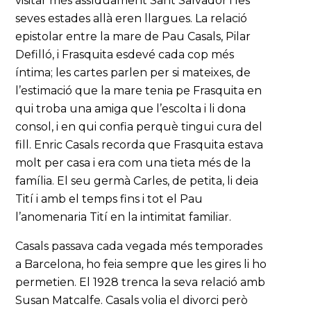
visitar més assíduament Sant Salvador i les
seves estades allà eren llargues. La relació
epistolar entre la mare de Pau Casals, Pilar
Defilló, i Frasquita esdevé cada cop més
íntima; les cartes parlen per si mateixes, de
l’estimació que la mare tenia pe Frasquita en
qui troba una amiga que l’escolta i li dona
consol, i en qui confia perquè tingui cura del
fill. Enric Casals recorda que Frasquita estava
molt per casa i era com una tieta més de la
família. El seu germà Carles, de petita, li deia
Tití i amb el temps fins i tot el Pau
l’anomenaria Tití en la intimitat familiar.
Casals passava cada vegada més temporades
a Barcelona, ho feia sempre que les gires li ho
permetien. El 1928 trenca la seva relació amb
Susan Matcalfe. Casals volia el divorci però