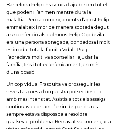
Barcelona Felip i Frasquita l’ajuden en tot el
que poden i l’animen mentre dura la
malaltia. Però a començaments d’agost Felip
emmalalteix i mor de manera sobtada degut
a una infecció als pulmons. Felip Capdevila
era una persona abnegada, bondadosa i molt
estimada. Tota la família Vidal i Puig
l’apreciava molt; va aconsellar i ajudar la
família, fins i tot econòmicament, en més
d’una ocasió.
Un cop vídua, Frasquita va prosseguir les
seves tasques a l’orquestra potser fins i tot
amb més intensitat. Assistia a tots els assaigs,
continuava portant l’arxiu de partitures i
sempre estava disposada a resoldre
qualsevol problema. Ben aviat va començar a