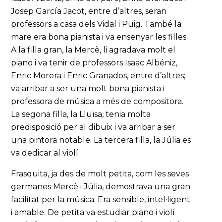
Josep García Jacot, entre d’altres, seran
professors a casa dels Vidal i Puig. També la
mare era bona pianista i va ensenyar les filles.
A la filla gran, la Mercè, li agradava molt el
piano i va tenir de professors Isaac Albéniz,
Enric Morera i Enric Granados, entre d’altres;
va arribar a ser una molt bona pianista i
professora de música a més de compositora.
La segona filla, la Lluïsa, tenia molta
predisposició per al dibuix i va arribar a ser
una pintora notable. La tercera filla, la Júlia es
va dedicar al violí.
Frasquita, ja des de molt petita, com les seves
germanes Mercè i Júlia, demostrava una gran
facilitat per la música. Era sensible, intel·ligent
i amable. De petita va estudiar piano i violí