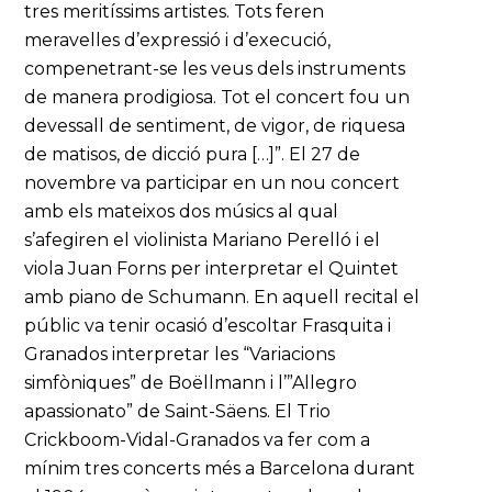
tres meritíssims artistes. Tots feren
meravelles d’expressió i d’execució,
compenetrant-se les veus dels instruments
de manera prodigiosa. Tot el concert fou un
devessall de sentiment, de vigor, de riquesa
de matisos, de dicció pura […]”. El 27 de
novembre va participar en un nou concert
amb els mateixos dos músics al qual
s’afegiren el violinista Mariano Perelló i el
viola Juan Forns per interpretar el Quintet
amb piano de Schumann. En aquell recital el
públic va tenir ocasió d’escoltar Frasquita i
Granados interpretar les “Variacions
simfòniques” de Boëllmann i l’”Allegro
apassionato” de Saint-Säens. El Trio
Crickboom-Vidal-Granados va fer com a
mínim tres concerts més a Barcelona durant