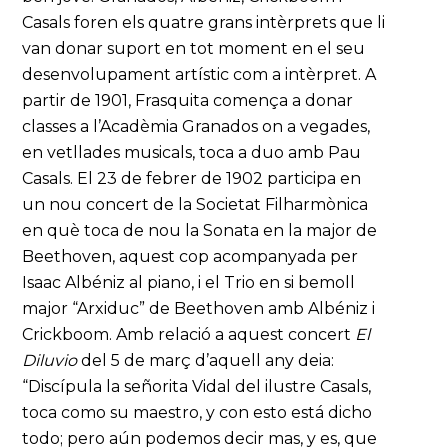
Casals foren els quatre grans intèrprets que li
van donar suport en tot moment en el seu
desenvolupament artístic com a intèrpret. A
partir de 1901, Frasquita comença a donar
classes a l’Acadèmia Granados on a vegades,
en vetllades musicals, toca a duo amb Pau
Casals. El 23 de febrer de 1902 participa en
un nou concert de la Societat Filharmònica
en què toca de nou la Sonata en la major de
Beethoven, aquest cop acompanyada per
Isaac Albéniz al piano, i el Trio en si bemoll
major “Arxiduc” de Beethoven amb Albéniz i
Crickboom. Amb relació a aquest concert
El
Diluvio
del 5 de març d’aquell any deia:
“Discípula la señorita Vidal del ilustre Casals,
toca como su maestro, y con esto está dicho
todo; pero aún podemos decir mas, y es, que