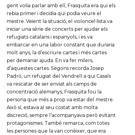
gent volia parlar amb ell, Frasquita era qui els
rebia primer i decidia qui podia veure el
mestre. Veient la situació, el violoncel·lista va
iniciar una sèrie de concerts per ajudar els
refugiats catalans i espanyols, i es va
embarcar en una labor constant que duraria
molt anys, la d’escriure cartes i més cartes
per demanar ajuda. En va fer milers,
d’aquestes cartes. Segons recorda Josep
Padró, un refugiat del Vendrell a qui Casals
va rescatar de ser enviat als camps de
concentració alemanys, Frasquita fou la
persona que més a prop va estar del mestre.
Això sí, estava al seu costat amb molta
discreció, sempre l’acompanyava però evitant
protagonismes. També remarca, com totes
les persones que la van conèixer, que era