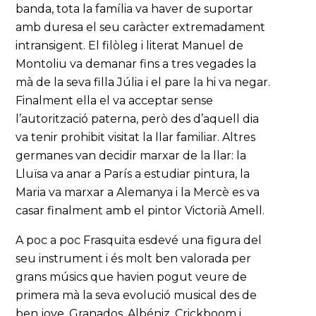
banda, tota la família va haver de suportar
amb duresa el seu caràcter extremadament
intransigent. El filòleg i literat Manuel de
Montoliu va demanar fins a tres vegades la
mà de la seva filla Júlia i el pare la hi va negar.
Finalment ella el va acceptar sense
l’autorització paterna, però des d’aquell dia
va tenir prohibit visitat la llar familiar. Altres
germanes van decidir marxar de la llar: la
Lluïsa va anar a París a estudiar pintura, la
Maria va marxar a Alemanya i la Mercè es va
casar finalment amb el pintor Victorià Amell.
A poc a poc Frasquita esdevé una figura del
seu instrument i és molt ben valorada per
grans músics que havien pogut veure de
primera mà la seva evolució musical des de
ben jove. Granados, Albéniz, Crickboom i