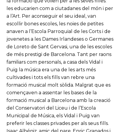
la formació que volien per a les seves filles:
les educarien com a ciutadanes del món i per
a l’Art. Per aconseguir el seu ideal, van
escollir bones escoles, les noies de petites
anaven a l’Escola Parroquial de les Corts i de
jovenetes a les Dames Irlandeses o Germanes
de Loreto de Sant Gervasi, una de les escoles
de més prestigi de Barcelona. Tant per raons
familiars com personals, a casa dels Vidal i
Puig la música era una de les arts més
cultivades i tots els fills van rebre una
formació musical molt sòlida. Malgrat que es
començaven a assentar les bases de la
formació musical a Barcelona amb la creació
del Conservatori del Liceu i de l’Escola
Municipal de Música, els Vidal i Puig van
preferir les classes privades per als seus fills.
Isaac Albéniz, amic del pare, Enric Granados i