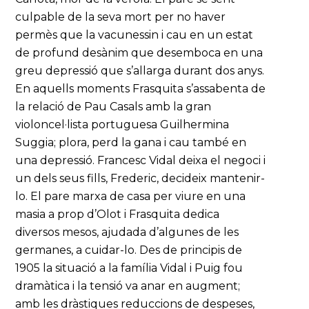
culpable de la seva mort per no haver
permès que la vacunessin i cau en un estat
de profund desànim que desemboca en una
greu depressió que s’allarga durant dos anys.
En aquells moments Frasquita s’assabenta de
la relació de Pau Casals amb la gran
violoncel·lista portuguesa Guilhermina
Suggia; plora, perd la gana i cau també en
una depressió. Francesc Vidal deixa el negoci i
un dels seus fills, Frederic, decideix mantenir-
lo. El pare marxa de casa per viure en una
masia a prop d’Olot i Frasquita dedica
diversos mesos, ajudada d’algunes de les
germanes, a cuidar-lo. Des de principis de
1905 la situació a la família Vidal i Puig fou
dramàtica i la tensió va anar en augment;
amb les dràstiques reduccions de despeses,