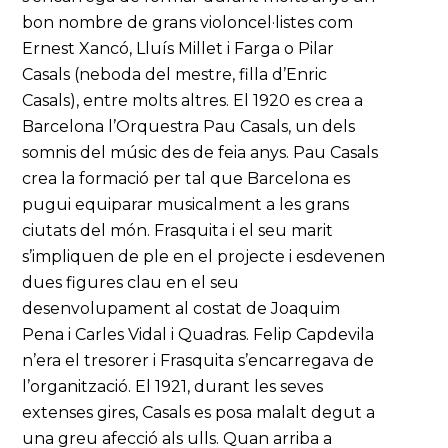
bon nombre de grans violoncel·listes com
Ernest Xancó, Lluís Millet i Farga o Pilar
Casals (neboda del mestre, filla d’Enric
Casals), entre molts altres. El 1920 es crea a
Barcelona l’Orquestra Pau Casals, un dels
somnis del músic des de feia anys. Pau Casals
crea la formació per tal que Barcelona es
pugui equiparar musicalment a les grans
ciutats del món. Frasquita i el seu marit
s’impliquen de ple en el projecte i esdevenen
dues figures clau en el seu
desenvolupament al costat de Joaquim
Pena i Carles Vidal i Quadras. Felip Capdevila
n’era el tresorer i Frasquita s’encarregava de
l’organització. El 1921, durant les seves
extenses gires, Casals es posa malalt degut a
una greu afecció als ulls. Quan arriba a