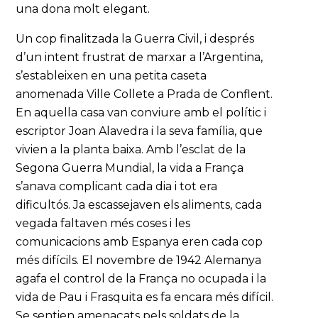
una dona molt elegant.
Un cop finalitzada la Guerra Civil, i després
d’un intent frustrat de marxar a l’Argentina,
s’estableixen en una petita caseta
anomenada Ville Collete a Prada de Conflent.
En aquella casa van conviure amb el polític i
escriptor Joan Alavedra i la seva família, que
vivien a la planta baixa. Amb l’esclat de la
Segona Guerra Mundial, la vida a França
s’anava complicant cada dia i tot era
dificultós. Ja escassejaven els aliments, cada
vegada faltaven més coses i les
comunicacions amb Espanya eren cada cop
més difícils. El novembre de 1942 Alemanya
agafa el control de la França no ocupada i la
vida de Pau i Frasquita es fa encara més difícil.
Se sentien amenaçats pels soldats de la