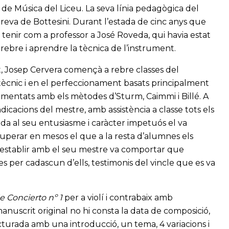
i de Música del Liceu. La seva línia pedagògica del
ereva de Bottesini. Durant l’estada de cinc anys que
va tenir com a professor a José Roveda, qui havia estat
rebre i aprendre la tècnica de l’instrument.
nt, Josep Cervera començà a rebre classes del
i tècnic i en el perfeccionament basats principalment
ementats amb els mètodes d’Sturm, Caimmi i Billé. A
indicacions del mestre, amb assistència a classe tots els
gida al seu entusiasme i caràcter impetuós el va
 superar en mesos el que a la resta d’alumnes els
va establir amb el seu mestre va comportar que
s per cadascun d’ells, testimonis del vincle que es va
e Concierto n
º 1
per a violí i contrabaix amb
uscrit original no hi consta la data de composició,
cturada amb una introducció, un tema, 4 variacions i