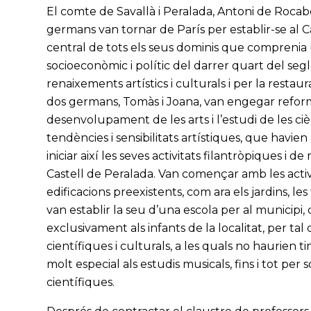
El comte de Savallà i Peralada, Antoni de Rocabe
germans van tornar de París per establir-se al C
central de tots els seus dominis que comprenia
socioeconòmic i polític del darrer quart del segl
renaixements artístics i culturals i per la restau
dos germans, Tomàs i Joana, van engegar reform
desenvolupament de les arts i l’estudi de les ci
tendències i sensibilitats artístiques, que havien
iniciar així les seves activitats filantròpiques i 
Castell de Peralada. Van començar amb les activi
edificacions preexistents, com ara els jardins, les
van establir la seu d’una escola per al municipi
exclusivament als infants de la localitat, per ta
científiques i culturals, a les quals no haurien 
molt especial als estudis musicals, fins i tot per 
científiques.