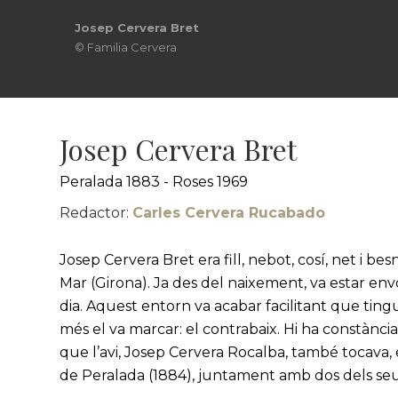
Josep Cervera Bret
© Familia Cervera
Josep Cervera Bret
Peralada 1883 - Roses 1969
Redactor:
Carles Cervera Rucabado
Josep Cervera Bret era fill, nebot, cosí, net i be
Mar (Girona). Ja des del naixement, va estar env
dia. Aquest entorn va acabar facilitant que tin
més el va marcar: el contrabaix. Hi ha constància
que l’avi, Josep Cervera Rocalba, també tocava, 
de Peralada (1884), juntament amb dos dels seus f