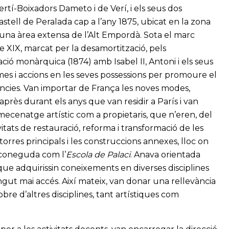
rtí-Boixadors Dameto i de Verí, i els seus dos
astell de Peralada cap a l’any 1875, ubicat en la zona
 una àrea extensa de l’Alt Empordà. Sota el marc
e XIX, marcat per la desamortització, pels
ració monàrquica (1874) amb Isabel II, Antoni i els seus
es i accions en les seves possessions per promoure el
ències. Van importar de França les noves modes,
 après durant els anys que van residir a París i van
de mecenatge artístic com a propietaris, que n’eren, del
tats de restauració, reforma i transformació de les
 torres principals i les construccions annexes, lloc on
, coneguda com l’
Escola de Palaci
. Anava orientada
l que adquirissin coneixements en diverses disciplines
tingut mai accés. Així mateix, van donar una rellevància
sobre d’altres disciplines, tant artístiques com