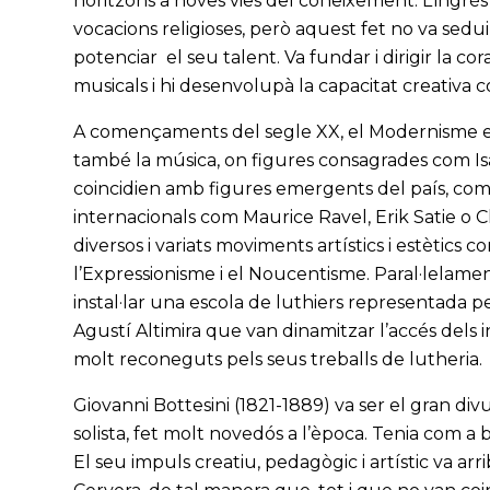
horitzons a noves vies del coneixement. L’ingré
vocacions religioses, però aquest fet no va sedui
potenciar el seu talent. Va fundar i dirigir la c
musicals i hi desenvolupà la capacitat creativa
A començaments del segle XX, el Modernisme esta
també la música, on figures consagrades com Is
coincidien amb figures emergents del país, com
internacionals com Maurice Ravel, Erik Satie o 
diversos i variats moviments artístics i estètics 
l’Expressionisme i el Noucentisme. Paral·lelament
instal·lar una escola de luthiers representada p
Agustí Altimira que van dinamitzar l’accés dels 
molt reconeguts pels seus treballs de lutheria.
Giovanni Bottesini (1821-1889) va ser el gran d
solista, fet molt novedós a l’època. Tenia com a
El seu impuls creatiu, pedagògic i artístic va ar