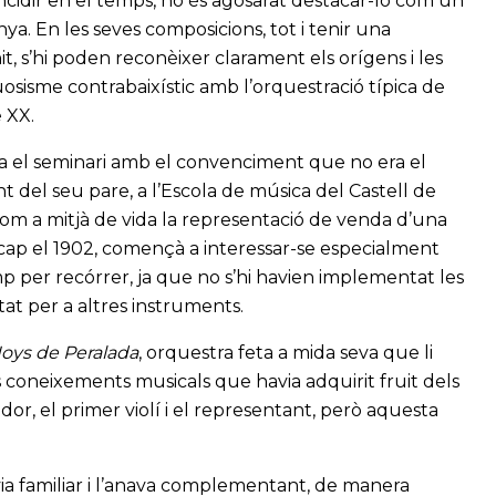
ncidir en el temps, no és agosarat destacar-lo com un
unya. En les seves composicions, tot i tenir una
it, s’hi poden reconèixer clarament els orígens i les
tuosisme contrabaixístic amb l’orquestració típica de
e XX.
ixa el seminari amb el convenciment que no era el
nt del seu pare, a l’Escola de música del Castell de
com a mitjà de vida la representació de venda d’una
ap el 1902, començà a interessar-se especialment
 per recórrer, ja que no s’hi havien implementat les
at per a altres instruments.
oys de Peralada
, orquestra feta a mida seva que li
s coneixements musicals que havia adquirit fruit dels
jador, el primer violí i el representant, però aquesta
 via familiar i l’anava complementant, de manera