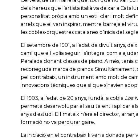
Cervera, de tal manera que, tot i que no van coi
dels hereus que l’artista italià va deixar a Catal
personalitat pròpia amb un estil clar i molt defin
arrels que el van inspirar, mentre barreja el vir
les cobles-orquestres catalanes d’inicis del segl
El setembre de 1901, a l’edat de divuit anys, de
camí que ell volia seguir i s’integra, com a ajuda
Peralada donant classes de piano. A més, tenia 
reconeguda marca de pianos. Simultàniament, c
pel contrabaix, un instrument amb molt de camp
innovacions tècniques que sí que s’havien adopt
El 1903, a l’edat de 20 anys, fundà la cobla
Los N
permeté desenvolupar el seu talent i aplicar el
anys d’estudi. Ell mateix n’era el director, arran
formació no va perdurar gaire.
La iniciació en el contrabaix li venia donada per