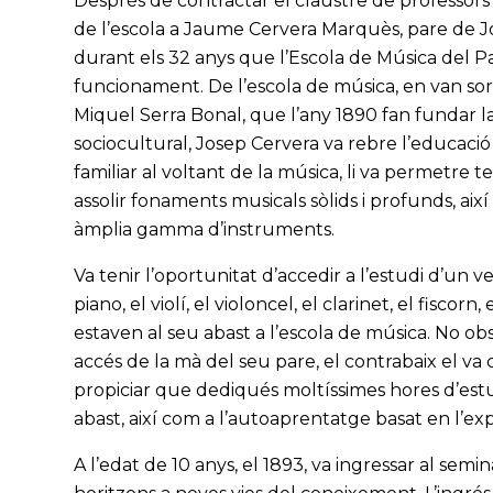
Després de contractar el claustre de professors p
de l’escola a Jaume Cervera Marquès, pare de 
durant els 32 anys que l’Escola de Música del Pa
funcionament. De l’escola de música, en van so
Miquel Serra Bonal, que l’any 1890 fan fundar l
sociocultural, Josep Cervera va rebre l’educaci
familiar al voltant de la música, li va permetre t
assolir fonaments musicals sòlids i profunds, ai
àmplia gamma d’instruments.
Va tenir l’oportunitat d’accedir a l’estudi d’un 
piano, el violí, el violoncel, el clarinet, el fiscorn
estaven al seu abast a l’escola de música. No obs
accés de la mà del seu pare, el contrabaix el va
propiciar que dediqués moltíssimes hores d’estud
abast, així com a l’autoaprentatge basat en l’ex
A l’edat de 10 anys, el 1893, va ingressar al semi