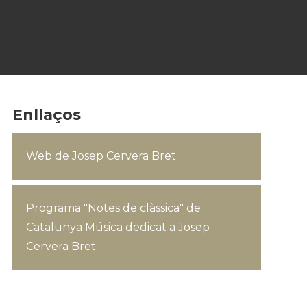
Enllaços
Web de Josep Cervera Bret
Programa "Notes de clàssica" de
Catalunya Música dedicat a Josep
Cervera Bret