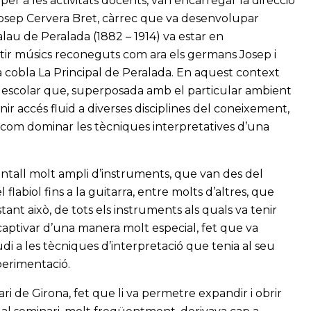
er a les activitats docents, van encarregar la direcció
Josep Cervera Bret, càrrec que va desenvolupar
lau de Peralada (1882 – 1914) va estar en
rtir músics reconeguts com ara els germans Josep i
a cobla La Principal de Peralada. En aquest context
ó escolar que, superposada amb el particular ambient
enir accés fluid a diverses disciplines del coneixement,
xí com dominar les tècniques interpretatives d’una
ventall molt ampli d’instruments, que van des del
, el flabiol fins a la guitarra, entre molts d’altres, que
tant això, de tots els instruments als quals va tenir
 captivar d’una manera molt especial, fet que va
i a les tècniques d’interpretació que tenia al seu
perimentació.
nari de Girona, fet que li va permetre expandir i obrir