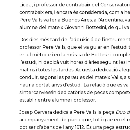
Liceu, i professor de contrabaix del Conservator
contrabaix era, i encara és considerada, com a h
Pere Valls va fer a Buenos Aires, a l’Argentina, 
alumne del mateix Giovanni Bottesini, de qui va 
Dos dies més tard de l’adquisició de l’instrume
professor Pere Valls, que el va guiar en l’estud
en el mètode i en la música de Bottesini compl
l’estudi, hi dedicà vuit hores diàries seguint les 
matins i totes les tardes. Aquesta dedicació afe
conduir, segons les paraules del mateix Valls, a
hauria portat anys d’estudi. La relació que es 
s’intercanviessin dedicatòries de peces composte
establir entre alumne i professor.
Josep Cervera dedicà a Pere Valls la peça
Duo d
acompanyament de piano que, tot i que en el man
pot ser d’abans de l’any 1912. És una peça estru