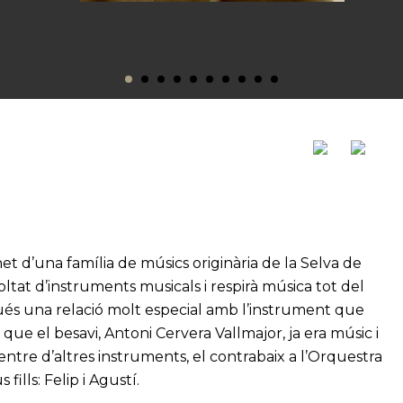
snet d’una família de músics originària de la Selva de
oltat d’instruments musicals i respirà música tot del
gués una relació molt especial amb l’instrument que
 que el besavi, Antoni Cervera Vallmajor, ja era músic i
entre d’altres instruments, el contrabaix a l’Orquestra
ills: Felip i Agustí.