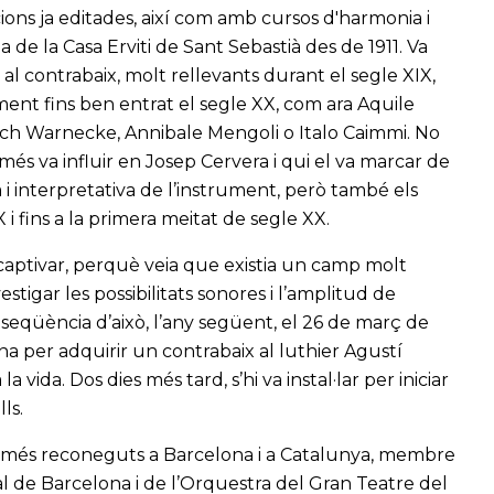
ions ja editades, així com amb cursos d'harmonia i
e la Casa Erviti de Sant Sebastià des de 1911. Va
 al contrabaix, molt rellevants durant el segle XIX,
ment fins ben entrat el segle XX, com ara Aquile
ich Warnecke, Annibale Mengoli o Italo Caimmi. No
i més va influir en Josep Cervera i qui el va marcar de
 interpretativa de l’instrument, però també els
 i fins a la primera meitat de segle XX.
 captivar, perquè veia que existia un camp molt
estigar les possibilitats sonores i l’amplitud de
nseqüència d’això, l’any següent, el 26 de març de
na per adquirir un contrabaix al luthier Agustí
vida. Dos dies més tard, s’hi va instal·lar per iniciar
ls.
s més reconeguts a Barcelona i a Catalunya, membre
l de Barcelona i de l’Orquestra del Gran Teatre del