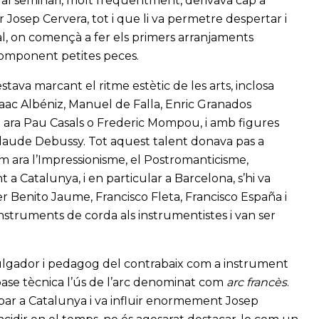
s al seminari, molt freqüentment, derivava cap a
r Josep Cervera, tot i que li va permetre despertar i
oral, on començà a fer els primers arranjaments
 component petites peces.
va marcant el ritme estètic de les arts, inclosa
aac Albéniz, Manuel de Falla, Enric Granados
 ara Pau Casals o Frederic Mompou, i amb figures
Claude Debussy. Tot aquest talent donava pas a
com ara l’Impressionisme, el Postromanticisme,
 a Catalunya, i en particular a Barcelona, s’hi va
er Benito Jaume, Francisco Fleta, Francisco España i
instruments de corda als instrumentistes i van ser
ivulgador i pedagog del contrabaix com a instrument
 base tècnica l’ús de l’arc denominat com
arc franc
ès
.
ribar a Catalunya i va influir enormement Josep