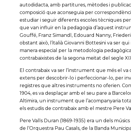
autodidacta, amb partitures, mètodes i publicac
composició que aconseguia per correspondència d
estudiar i seguir diferents escoles tècniques per
que van influir en la pedagogia d’aquest instru
Gouffé, Franz Simandl, Edouard Nanny, Frieder
obstant això, l’italià Giovanni Bottesini va ser qu
manera especial per la metodologia pedagògica i
contrabaixistes de la segona meitat del segle XIX
El contrabaix va ser l’instrument que més el va
extens per descobrir-lo i perfeccionar-lo, per inv
registres que altres instruments no oferien. Co
1904, es va desplaçar amb el seu pare a Barcelo
Altimira, un instrument que l’acompanyaria tota la 
els estudis de contrabaix amb el mestre Pere Val
Pere Valls Duran (1869-1935) era un dels músic
de l’Orquestra Pau Casals, de la Banda Municipa