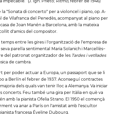
impecable.” (J. Ign. Prieto;
Ritmo
, febrer de 1946)
la "Sonata di concerto" per a violoncel i piano, op. A-
l de Vilafranca del Penedès, acompanyat al piano per
a casa de Joan Manén a Barcelona, amb la mateixa
collit d'amics del compositor.
 temps entre les gires i l'organització de l'empresa de
seva parella sentimental Maria Solanich i Marcellès−
bre del patronat organitzador de les
Tardes i vetllades
música de cambra.
t per poder actuar a Europa, un passaport que se li
po a Berlín el febrer de 1937. Aconseguí contractes
ajoria dels quals van tenir lloc a Alemanya. Va iniciar
dos concerts. Feu també una gira per Itàlia en què va
én amb la pianista Ofelia Strano. El 1950 el començà
iorment va anar a París on l'amistat amb l'escultor
pianista francesa Éveline Dubourg.