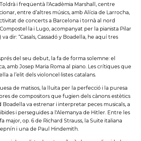
oldrà i freqüentà l'Acadèmia Marshall, centre
onar, entre d’altres músics, amb Alícia de Larrocha,
activitat de concerts a Barcelona i tornà al nord
Compostel·la i Lugo, acompanyat per la pianista Pilar
va dir: “Casals, Cassadó y Boadella, he aquí tres
sprés del seu debut, la fa de forma solemne: el
ca, amb Josep Maria Roma al piano. Les crítiques que
 a l’elit dels violoncel·listes catalans.
esa de matisos, la lluita per la perfecció i la puresa
obres de compositors que fugien dels cànons estètics
 Boadella va estrenar i interpretar peces musicals, a
ides i perseguides a l'Alemanya de Hitler. Entre les
major, op. 6 de Richard Strauss, la Suite italiana
repnín i una de Paul Hindemith.