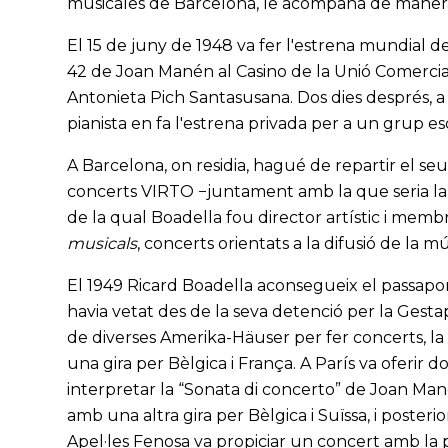
musicales de Barcelona, le acompaña de manera 
El 15 de juny de 1948 va fer l'estrena mundial de 
42 de Joan Manén al Casino de la Unió Comercia
Antonieta Pich Santasusana. Dos dies després, 
pianista en fa l'estrena privada per a un grup es
A Barcelona, on residia, hagué de repartir el seu
concerts VIRTO −juntament amb la que seria la 
de la qual Boadella fou director artístic i mem
musicals
, concerts orientats a la difusió de la 
El 1949 Ricard Boadella aconsegueix el passapor
havia vetat des de la seva detenció per la Gesta
de diverses Amerika-Häuser per fer concerts, la m
una gira per Bèlgica i França. A París va oferir 
interpretar la “Sonata di concerto” de Joan Man
amb una altra gira per Bèlgica i Suïssa, i poster
Apel·les Fenosa va propiciar un concert amb la 