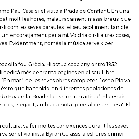
mb Pau Casals i el visità a Prada de Conflent. En una
cordat molt les hores, malauradament massa breus, que
r-li com les seves paraules i el seu acolliment tan ple
n encoratjament per a mi. Voldria dir-li altres coses,
ves. Evidentment, només la música serveix per
della fou Grècia. Hi actuà cada any entre 1952 i
 li dedicà més de trenta pàgines en el seu llibre
, “En mar”, de les seves obres completes. Josep Pla va
el éxito que ha tenido, en diferentes poblaciones de
do Boadella. Boadella es un gran artista”. El descriu
gelicals, elegant, amb una nota general de timidesa". El
t.
a cultura, va fer moltes coneixences durant les seves
va ser el violinista Byron Colassis, aleshores primer