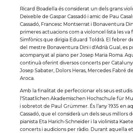
Ricard Boadella és considerat un dels grans viol
Deixeble de Gaspar Cassadó i amic de Pau Casal
Cassadó, Francesc Montserrat i Bonaventura Dini
primeres actuacions com a violoncel·lista les va 
Simfònics que dirigia Eduard Toldrà. El febrer d
del mestre Bonaventura Dini i d'Adrià Gual, es p
acompanyat al piano per Josep Maria Roma. Aqu
continuà oferint diversos concerts per Catalun
Josep Sabater, Dolors Heras, Mercedes Fabré de 
Aroca.
Amb la finalitat de perfeccionar els seus estudis 
l'Staatlichen Akademischen Hochschule für Musi
i sobretot de Paul Grümmer. És l’any 1935 en aq
Cassadó, que el considerà un dels seus millors de
pianista Eta Harich-Schneider i la violinista Kae
concerts i audicions per ràdio. Durant aquella et