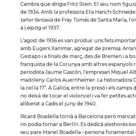
Cambra que dirigia Fritz Stein. El seu nom figura
de 1934. Amb la professora Eta Harich-Schneider 
tañer fantasía
de Fray Tomás de Santa María, l'ori
a Leipzig el 1937.
L'agost de 1936 es van produir uns fets importa
amb Eugeni Xammar, agregat de premsa. Arran d'
Gestapo i a finals de març, des de Bremen i a bor
franquista de la Corunya amb altres espanyols re
periodista Jaume Gascón, l'empresari Miquel Alb
madrileny Carlos Auernheimer. La historiadora
la cel·la 17”. A Galícia, entre la presó i els camps 
no deixà de tocar el violoncel i va fer petites a
alliberat a Cadis el juny de 1940.
Ricard Boadella tornà a Barcelona però mancat de
no podia tornar a Berlín. Es dedicà aleshores ex
seu pare Manel Boadella −persona fonamental en