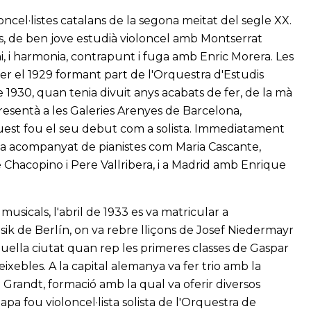
oncel·listes catalans de la segona meitat del segle XX.
s, de ben jove estudià violoncel amb Montserrat
, i harmonia, contrapunt i fuga amb Enric Morera. Les
fer el 1929 formant part de l'Orquestra d'Estudis
e 1930, quan tenia divuit anys acabats de fer, de la mà
resentà a les Galeries Arenyes de Barcelona,
est fou el seu debut com a solista. Immediatament
ya acompanyat de pianistes com Maria Cascante,
Chacopino i Pere Vallribera, i a Madrid amb Enrique
musicals, l'abril de 1933 es va matricular a
k de Berlín, on va rebre lliçons de Josef Niedermayr
uella ciutat quan rep les primeres classes de Gaspar
ixebles. A la capital alemanya va fer trio amb la
te Grandt, formació amb la qual va oferir diversos
apa fou violoncel·lista solista de l'Orquestra de