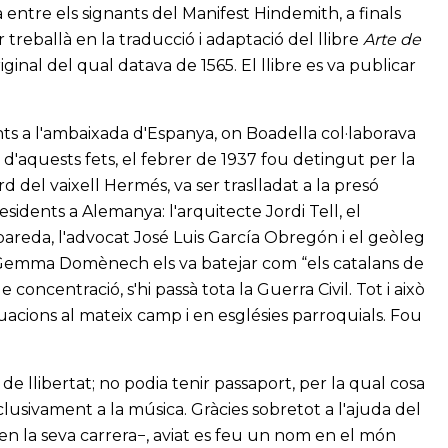
 entre els signants del Manifest Hindemith, a finals
treballà en la traducció i adaptació del llibre
Arte de
ginal del qual datava de 1565. El llibre es va publicar
nts a l'ambaixada d'Espanya, on Boadella col·laborava
aquests fets, el febrer de 1937 fou detingut per la
d del vaixell Hermés, va ser traslladat a la presó
sidents a Alemanya: l'arquitecte Jordi Tell, el
areda, l'advocat José Luis García Obregón i el geòleg
 Gemma Domènech els va batejar com “els catalans de
de concentració, s'hi passà tota la Guerra Civil. Tot i això
ctuacions al mateix camp i en esglésies parroquials. Fou
 llibertat; no podia tenir passaport, per la qual cosa
clusivament a la música. Gràcies sobretot a l'ajuda del
 la seva carrera−, aviat es feu un nom en el món