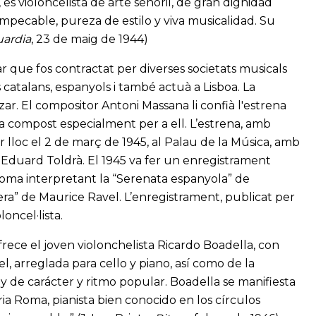
s violoncelista de arte señoril, de gran dignidad
 impecable, pureza de estilo y viva musicalidad. Su
uardia
, 23 de maig de 1944)
ar que fos contractat per diverses societats musicals
s catalans, espanyols i també actuà a Lisboa. La
ar. El compositor Antoni Massana li confià l'estrena
a compost especialment per a ell. L’estrena, amb
ir lloc el 2 de març de 1945, al Palau de la Música, amb
 Eduard Toldrà. El 1945 va fer un enregistrament
oma interpretant la “Serenata espanyola” de
ra” de Maurice Ravel. L’enregistrament, publicat per
oncel·lista.
rece el joven violonchelista Ricardo Boadella, con
, arreglada para cello y piano, así como de la
y de carácter y ritmo popular. Boadella se manifiesta
ia Roma, pianista bien conocido en los círculos