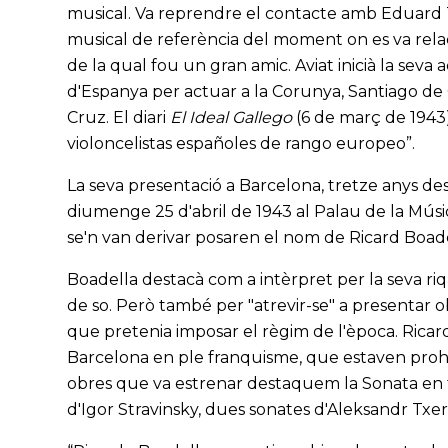
musical. Va reprendre el contacte amb Eduard T
musical de referència del moment on es va relaci
de la qual fou un gran amic. Aviat inicià la seva 
d'Espanya per actuar a la Corunya, Santiago de 
Cruz. El diari
El Ideal Gallego
(6 de març de 1943) 
violoncelistas españoles de rango europeo”.
La seva presentació a Barcelona, tretze anys de
diumenge 25 d'abril de 1943 al Palau de la Músi
se'n van derivar posaren el nom de Ricard Boadella
Boadella destacà com a intèrpret per la seva riqu
de so. Però també per "atrevir-se" a presentar 
que pretenia imposar el règim de l'època. Ricard
Barcelona en ple franquisme, que estaven prohib
obres que va estrenar destaquem la Sonata en fa 
d'Igor Stravinsky, dues sonates d'Aleksandr Txe