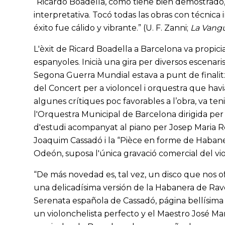
“Ricardo Boadella, como tiene bien demostrado, e
interpretativa. Tocó todas las obras con técnica
éxito fue cálido y vibrante.” (U. F. Zanni;
La Vang
L'èxit de Ricard Boadella a Barcelona va propici
espanyoles. Inicià una gira per diversos escenari
Segona Guerra Mundial estava a punt de finalitz
del Concert per a violoncel i orquestra
que havi
algunes crítiques poc favorables a l’obra, va ten
l'Orquestra Municipal de Barcelona dirigida per
d'estudi acompanyat al piano per Josep Maria R
Joaquim Cassadó i la “Pièce en forme de Habane
Odeón, suposa l'única gravació comercial del viol
“De más novedad es, tal vez, un disco que nos of
una delicadísima versión de la Habanera de Ravel
Serenata española de Cassadó, página bellísima 
un violonchelista perfecto y el Maestro José Mar