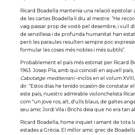
Ricard Boadella mantenia una relació epistolar a
de les cartes Boadella li diu al mestre: “He re
vaig passar prop de vostè pel desembre, i vull di
de senzillesa i de profunda humanitat han estat u
però les paraules resulten sempre poc expressi
formular les coses més nobles i més subtils”.
Probablement el país més estimat per Ricard Boa
1963. Josep Pla, amb qui coincidí en aquell país,
Cabotatge mediterrani
–inclòs en el volum XVIII
dir: “Estos días he tenido ocasión de constatar 
este país, nuestro admirable violonchelista Ricar
com "un jove ros, alt, d'ulls blaus, de galtes an
seu amic Jordi Vila i Brichs deia que no era tan al
Ricard Boadella, home inquiet i amant de tota l
estades a Grècia. El millor amic grec de Boadella 