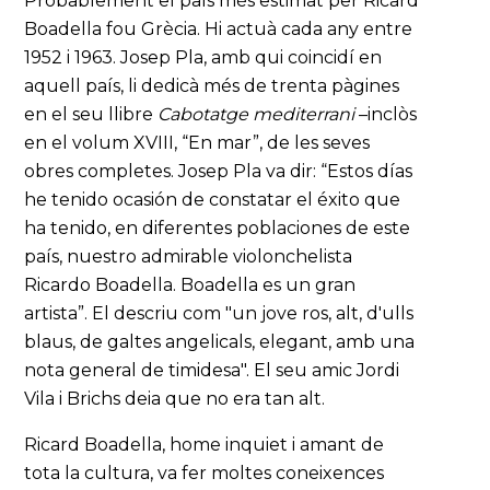
Probablement el país més estimat per Ricard
Boadella fou Grècia. Hi actuà cada any entre
1952 i 1963. Josep Pla, amb qui coincidí en
aquell país, li dedicà més de trenta pàgines
en el seu llibre
Cabotatge mediterrani
–inclòs
en el volum XVIII, “En mar”, de les seves
obres completes. Josep Pla va dir: “Estos días
he tenido ocasión de constatar el éxito que
ha tenido, en diferentes poblaciones de este
país, nuestro admirable violonchelista
Ricardo Boadella. Boadella es un gran
artista”. El descriu com "un jove ros, alt, d'ulls
blaus, de galtes angelicals, elegant, amb una
nota general de timidesa". El seu amic Jordi
Vila i Brichs deia que no era tan alt.
Ricard Boadella, home inquiet i amant de
tota la cultura, va fer moltes coneixences