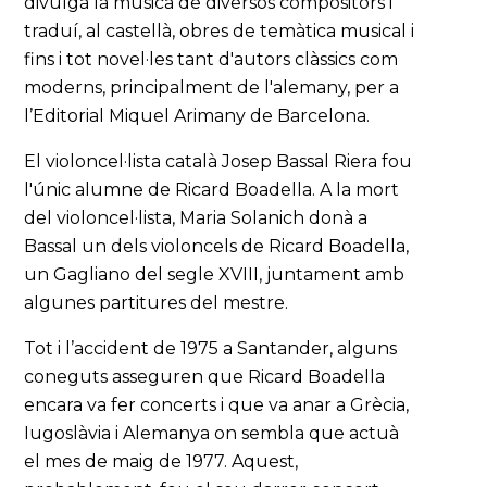
divulgà la música de diversos compositors i
traduí, al castellà, obres de temàtica musical i
fins i tot novel·les tant d'autors clàssics com
moderns, principalment de l'alemany, per a
l’Editorial Miquel Arimany de Barcelona.
El violoncel·lista català Josep Bassal Riera fou
l'únic alumne de Ricard Boadella. A la mort
del violoncel·lista, Maria Solanich donà a
Bassal un dels violoncels de Ricard Boadella,
un Gagliano del segle XVIII, juntament amb
algunes partitures del mestre.
Tot i l’accident de 1975 a Santander, alguns
coneguts asseguren que Ricard Boadella
encara va fer concerts i que va anar a Grècia,
Iugoslàvia i Alemanya on sembla que actuà
el mes de maig de 1977. Aquest,