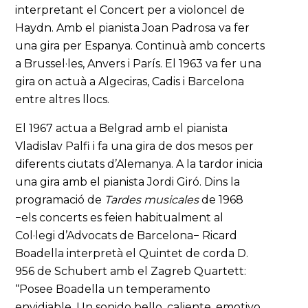
interpretant el Concert per a violoncel de
Haydn. Amb el pianista Joan Padrosa va fer
una gira per Espanya. Continuà amb concerts
a Brussel·les, Anvers i París. El 1963 va fer una
gira on actuà a Algeciras, Cadis i Barcelona
entre altres llocs.
El 1967 actua a Belgrad amb el pianista
Vladislav Palfi i fa una gira de dos mesos per
diferents ciutats d’Alemanya. A la tardor inicia
una gira amb el pianista Jordi Giró. Dins la
programació de
Tardes musicales
de 1968
−els concerts es feien habitualment al
Col·legi d’Advocats de Barcelona− Ricard
Boadella interpretà el Quintet de corda D.
956 de Schubert amb el Zagreb Quartett:
“Posee Boadella un temperamento
envidiable. Un sonido bello, caliente, emotivo,