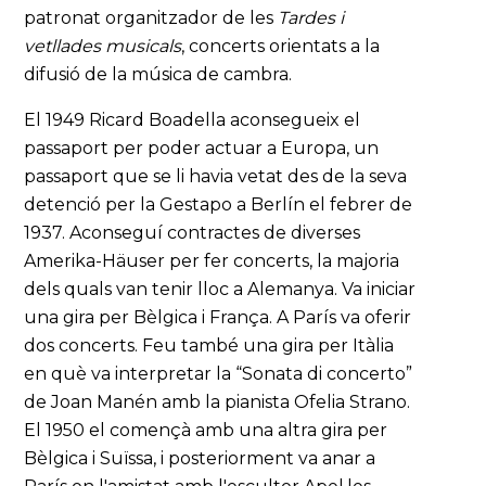
patronat organitzador de les
Tardes i
vetllades musicals
, concerts orientats a la
difusió de la música de cambra.
El 1949 Ricard Boadella aconsegueix el
passaport per poder actuar a Europa, un
passaport que se li havia vetat des de la seva
detenció per la Gestapo a Berlín el febrer de
1937. Aconseguí contractes de diverses
Amerika-Häuser per fer concerts, la majoria
dels quals van tenir lloc a Alemanya. Va iniciar
una gira per Bèlgica i França. A París va oferir
dos concerts. Feu també una gira per Itàlia
en què va interpretar la “Sonata di concerto”
de Joan Manén amb la pianista Ofelia Strano.
El 1950 el començà amb una altra gira per
Bèlgica i Suïssa, i posteriorment va anar a