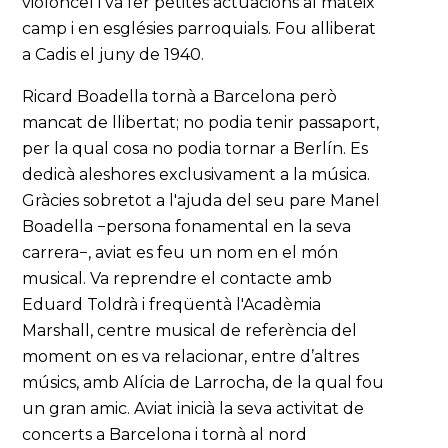
violoncel i va fer petites actuacions al mateix
camp i en esglésies parroquials. Fou alliberat
a Cadis el juny de 1940.
Ricard Boadella tornà a Barcelona però
mancat de llibertat; no podia tenir passaport,
per la qual cosa no podia tornar a Berlín. Es
dedicà aleshores exclusivament a la música.
Gràcies sobretot a l'ajuda del seu pare Manel
Boadella −persona fonamental en la seva
carrera−, aviat es feu un nom en el món
musical. Va reprendre el contacte amb
Eduard Toldrà i freqüentà l'Acadèmia
Marshall, centre musical de referència del
moment on es va relacionar, entre d’altres
músics, amb Alícia de Larrocha, de la qual fou
un gran amic. Aviat inicià la seva activitat de
concerts a Barcelona i tornà al nord