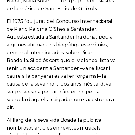
Nadal, Maria Solanich i un grup d’entusiastes
de la música de Sant Feliu de Guíxols.
El 1975 fou jurat del Concurso Internacional
de Piano Paloma O’Shea
a Santander.
Aquesta estada a Santander ha donat peu a
algunes afirmacions biogràfiques errònies,
gens mal intencionades, sobre Ricard
Boadella. Si bé és cert que el violoncel·lista va
tenir un accident a Santander –va relliscar i
caure a la banyera i es va fer força mal– la
causa de la seva mort, dos anys més tard, va
ser provocada per un càncer, no per la
seqüela d’aquella caiguda com s’acostuma a
dir.
Al llarg de la seva vida Boadella publicà
nombrosos articles en revistes musicals,