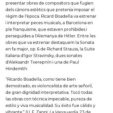
presentar obres de compositors que fugien
dels cànons estètics que pretenia imposar el
règim de l'època. Ricard Boadella va estrenar
i interpretar peces musicals, a Barcelona en
ple franquisme, que estaven prohibides i
perseguides a l'Alemanya de Hitler. Entre les
obres que va estrenar destaquem la Sonata
en fa major, op. 6 de Richard Strauss, la Suite
italiana d'Igor Stravinsky, dues sonates
d'Aleksandr Txerepnín i una de Paul
Hindemith.
“Ricardo Boadella, como tiene bien
demostrado, es violoncelista de arte señoril,
de gran dignidad interpretativa. Tocó todas
las obras con técnica impecable, pureza de
estilo y viva musicalidad. Su éxito fue cálido y
vibrante.” (U. F. Zanni;
La Vanguardia
, 23 de