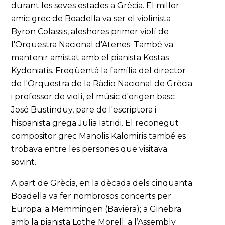
durant les seves estades a Grècia. El millor
amic grec de Boadella va ser el violinista
Byron Colassis, aleshores primer violí de
l'Orquestra Nacional d'Atenes. També va
mantenir amistat amb el pianista Kostas
Kydoniatis. Freqüentà la família del director
de l'Orquestra de la Ràdio Nacional de Grècia
i professor de violí, el músic d'origen basc
José Bustinduy, pare de l'escriptora i
hispanista grega Julia Iatridi. El reconegut
compositor grec Manolis Kalomiris també es
trobava entre les persones que visitava
sovint.
A part de Grècia, en la dècada dels cinquanta
Boadella va fer nombrosos concerts per
Europa: a Memmingen (Baviera); a Ginebra
amb la pianista Lothe Morell; a l’Assembly