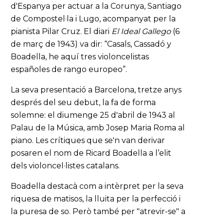
d'Espanya per actuar a la Corunya, Santiago
de Compostel·la i Lugo, acompanyat per la
pianista Pilar Cruz. El diari
El Ideal Gallego
(6
de març de 1943) va dir: “Casals, Cassadó y
Boadella, he aquí tres violoncelistas
españoles de rango europeo”.
La seva presentació a Barcelona, tretze anys
després del seu debut, la fa de forma
solemne: el diumenge 25 d'abril de 1943 al
Palau de la Música, amb Josep Maria Roma al
piano. Les crítiques que se'n van derivar
posaren el nom de Ricard Boadella a l’elit
dels violoncel·listes catalans.
Boadella destacà com a intèrpret per la seva
riquesa de matisos, la lluita per la perfecció i
la puresa de so. Però també per "atrevir-se" a