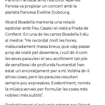
París on l'amistat amb l'escultor Apel·les
Fenosa va propiciar un concert amb la
pianista francesa Éveline Dubourg.
Ricard Boadella mantenia una relació
epistolar amb Pau Casals i el visità a Prada de
Conflent. En una de les cartes Boadella li diu
al mestre: “He recordat molt les hores,
malauradament massa breus, que vaig passar
prop de vostè pel desembre, i vull dir-li com
les seves paraules i el seu acolliment tan ple
de senzillesa i de profunda humanitat han
estat un encoratjament per a mi. Voldria dir-li
altres coses, però les paraules resulten
sempre poc expressives. Evidentment, només
la música serveix per formular les coses més
nobles i més subtils”.