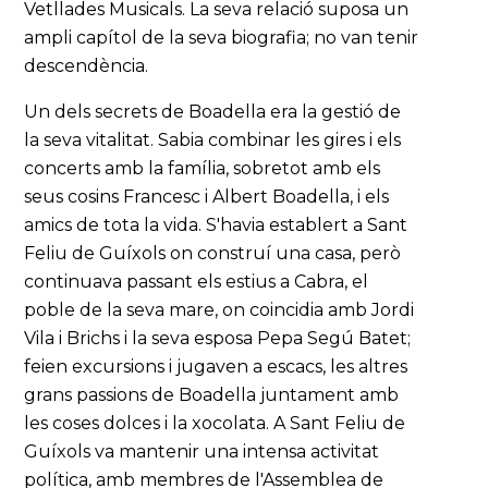
Vetllades Musicals. La seva relació suposa un
ampli capítol de la seva biografia; no van tenir
descendència.
Un dels secrets de Boadella era la gestió de
la seva vitalitat. Sabia combinar les gires i els
concerts amb la família, sobretot amb els
seus cosins Francesc i Albert Boadella, i els
amics de tota la vida. S'havia establert a Sant
Feliu de Guíxols on construí una casa, però
continuava passant els estius a Cabra, el
poble de la seva mare, on coincidia amb Jordi
Vila i Brichs i la seva esposa Pepa Segú Batet;
feien excursions i jugaven a escacs, les altres
grans passions de Boadella juntament amb
les coses dolces i la xocolata. A Sant Feliu de
Guíxols va mantenir una intensa activitat
política, amb membres de l'Assemblea de