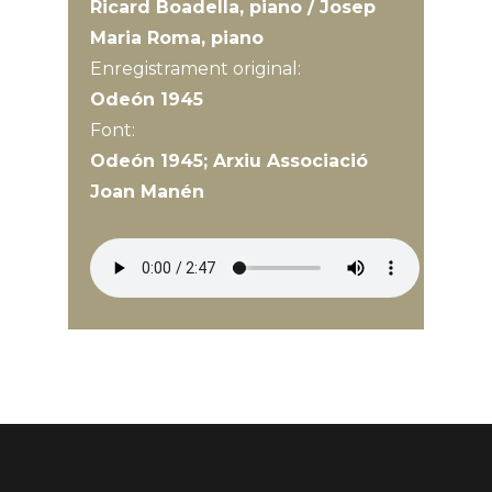
Ricard Boadella, piano / Josep
Maria Roma, piano
Enregistrament original:
Odeón 1945
Font:
Odeón 1945; Arxiu Associació
Joan Manén