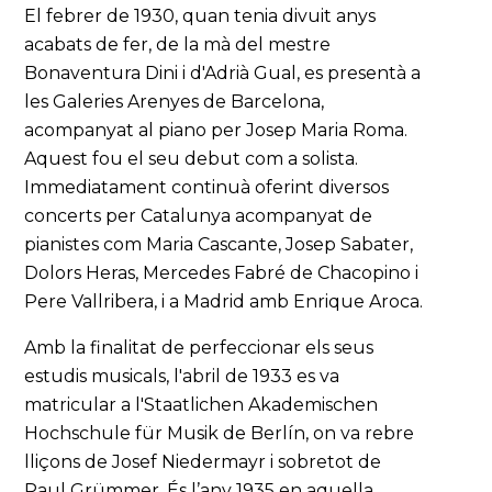
El febrer de 1930, quan tenia divuit anys
acabats de fer, de la mà del mestre
Bonaventura Dini i d'Adrià Gual, es presentà a
les Galeries Arenyes de Barcelona,
acompanyat al piano per Josep Maria Roma.
Aquest fou el seu debut com a solista.
Immediatament continuà oferint diversos
concerts per Catalunya acompanyat de
pianistes com Maria Cascante, Josep Sabater,
Dolors Heras, Mercedes Fabré de Chacopino i
Pere Vallribera, i a Madrid amb Enrique Aroca.
Amb la finalitat de perfeccionar els seus
estudis musicals, l'abril de 1933 es va
matricular a l'Staatlichen Akademischen
Hochschule für Musik de Berlín, on va rebre
lliçons de Josef Niedermayr i sobretot de
Paul Grümmer. És l’any 1935 en aquella