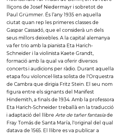
lliçons de Josef Niedermayr i sobretot de
Paul Grümmer. És l’any 1935 en aquella
ciutat quan rep les primeres classes de
Gaspar Cassadó, que el considerà un dels
seus millors deixebles. A la capital alemanya
va fer trio amb la pianista Eta Harich-
Schneider i la violinista Kaete Grandt,
formació amb la qual va oferir diversos
concerts i audicions per ràdio. Durant aquella
etapa fou violoncel·lista solista de l'Orquestra
de Cambra que dirigia Fritz Stein. El seu nom
figura entre els signants del Manifest
Hindemith, a finals de 1934. Amb la professora
Eta Harich-Schneider treballà en la traducció
i adaptació del llibre
Arte de tañer fantasía
de
Fray Tomás de Santa María, l'original del qual
datava de 1565. El llibre es va publicar a