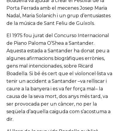
Boadella va ajudar a crear el Festival de la
Porta Ferrada amb el mecenes Josep Maria
Nadal, Maria Solanich i un grup d’entusiastes
de la música de Sant Feliu de Guíxols.
El 1975 fou jurat del Concurso Internacional
de Piano Paloma O’Shea
a Santander.
Aquesta estada a Santander ha donat peu a
algunes afirmacions biogràfiques errònies,
gens mal intencionades, sobre Ricard
Boadella. Si bé és cert que el violoncel·lista va
tenir un accident a Santander –va relliscar i
caure a la banyera i es va fer força mal– la
causa de la seva mort, dos anys més tard, va
ser provocada per un càncer, no per la
seqüela d’aquella caiguda com s’acostuma a
dir.