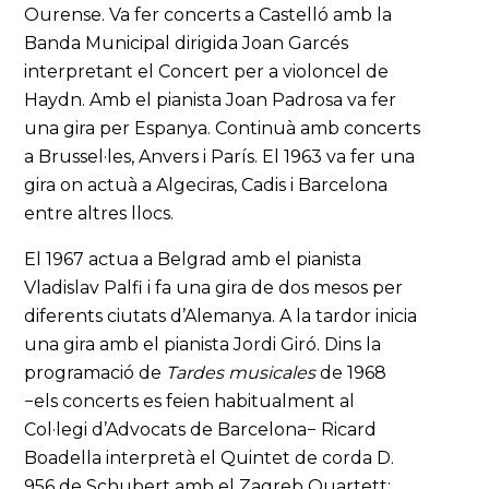
Ourense. Va fer concerts a Castelló amb la
Banda Municipal dirigida Joan Garcés
interpretant el Concert per a violoncel de
Haydn. Amb el pianista Joan Padrosa va fer
una gira per Espanya. Continuà amb concerts
a Brussel·les, Anvers i París. El 1963 va fer una
gira on actuà a Algeciras, Cadis i Barcelona
entre altres llocs.
El 1967 actua a Belgrad amb el pianista
Vladislav Palfi i fa una gira de dos mesos per
diferents ciutats d’Alemanya. A la tardor inicia
una gira amb el pianista Jordi Giró. Dins la
programació de
Tardes musicales
de 1968
−els concerts es feien habitualment al
Col·legi d’Advocats de Barcelona− Ricard
Boadella interpretà el Quintet de corda D.
956 de Schubert amb el Zagreb Quartett: