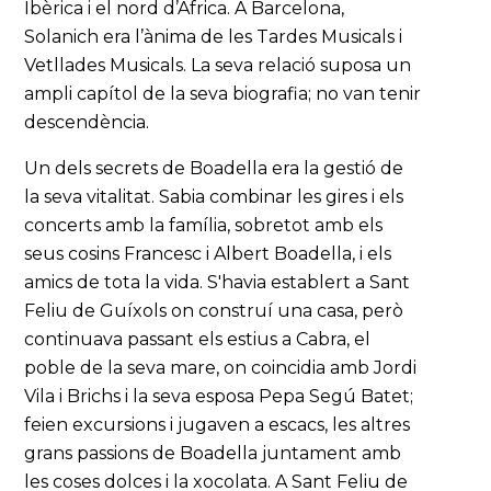
Ibèrica i el nord d’Àfrica. A Barcelona,
Solanich era l’ànima de les Tardes Musicals i
Vetllades Musicals. La seva relació suposa un
ampli capítol de la seva biografia; no van tenir
descendència.
Un dels secrets de Boadella era la gestió de
la seva vitalitat. Sabia combinar les gires i els
concerts amb la família, sobretot amb els
seus cosins Francesc i Albert Boadella, i els
amics de tota la vida. S'havia establert a Sant
Feliu de Guíxols on construí una casa, però
continuava passant els estius a Cabra, el
poble de la seva mare, on coincidia amb Jordi
Vila i Brichs i la seva esposa Pepa Segú Batet;
feien excursions i jugaven a escacs, les altres
grans passions de Boadella juntament amb
les coses dolces i la xocolata. A Sant Feliu de