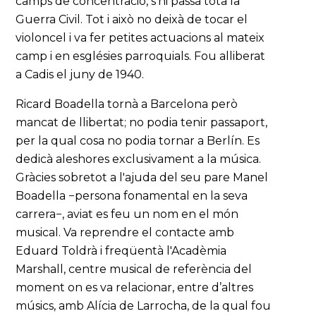
camps de concentració, s'hi passà tota la
Guerra Civil. Tot i això no deixà de tocar el
violoncel i va fer petites actuacions al mateix
camp i en esglésies parroquials. Fou alliberat
a Cadis el juny de 1940.
Ricard Boadella tornà a Barcelona però
mancat de llibertat; no podia tenir passaport,
per la qual cosa no podia tornar a Berlín. Es
dedicà aleshores exclusivament a la música.
Gràcies sobretot a l'ajuda del seu pare Manel
Boadella −persona fonamental en la seva
carrera−, aviat es feu un nom en el món
musical. Va reprendre el contacte amb
Eduard Toldrà i freqüentà l'Acadèmia
Marshall, centre musical de referència del
moment on es va relacionar, entre d’altres
músics, amb Alícia de Larrocha, de la qual fou