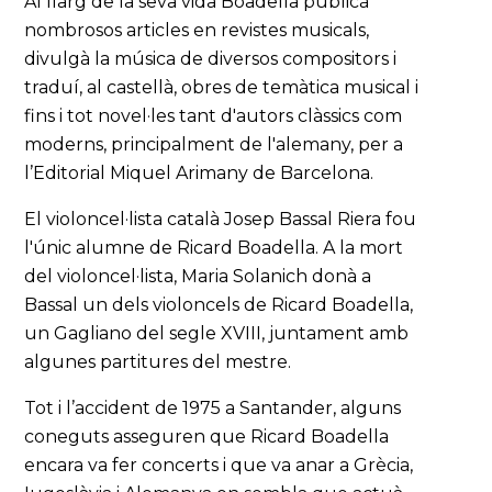
Al llarg de la seva vida Boadella publicà
nombrosos articles en revistes musicals,
divulgà la música de diversos compositors i
traduí, al castellà, obres de temàtica musical i
fins i tot novel·les tant d'autors clàssics com
moderns, principalment de l'alemany, per a
l’Editorial Miquel Arimany de Barcelona.
El violoncel·lista català Josep Bassal Riera fou
l'únic alumne de Ricard Boadella. A la mort
del violoncel·lista, Maria Solanich donà a
Bassal un dels violoncels de Ricard Boadella,
un Gagliano del segle XVIII, juntament amb
algunes partitures del mestre.
Tot i l’accident de 1975 a Santander, alguns
coneguts asseguren que Ricard Boadella
encara va fer concerts i que va anar a Grècia,