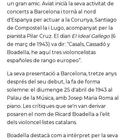
un gran amic. Aviat inicià la seva activitat de
concerts a Barcelona i tornà al nord
d'Espanya per actuar a la Corunya, Santiago
de Compostel·la i Lugo, acompanyat per la
pianista Pilar Cruz. El diari
El Ideal Gallego
(6
de març de 1943) va dir: “Casals, Cassadó y
Boadella, he aquí tres violoncelistas
españoles de rango europeo”.
La seva presentació a Barcelona, tretze anys
després del seu debut, la fa de forma
solemne: el diumenge 25 d'abril de 1943 al
Palau de la Música, amb Josep Maria Roma al
piano. Les crítiques que se'n van derivar
posaren el nom de Ricard Boadella a l’elit
dels violoncel·listes catalans.
Boadella destacà com a intèrpret per la seva