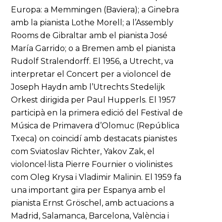
Europa: a Memmingen (Baviera); a Ginebra
amb la pianista Lothe Morell; a l’Assembly
Rooms de Gibraltar amb el pianista José
María Garrido; o a Bremen amb el pianista
Rudolf Stralendorff. El 1956, a Utrecht, va
interpretar el Concert per a violoncel de
Joseph Haydn amb l’Utrechts Stedelijk
Orkest dirigida per Paul Hupperls. El 1957
participà en la primera edició del Festival de
Música de Primavera d’Olomuc (República
Txeca) on coincidí amb destacats pianistes
com Sviatoslav Richter, Yakov Zak, el
violoncel·lista Pierre Fournier o violinistes
com Oleg Krysa i Vladimir Malinin. El 1959 fa
una important gira per Espanya amb el
pianista Ernst Gröschel, amb actuacions a
Madrid, Salamanca, Barcelona, València i