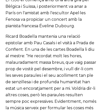
Bèlgica i Suïssa, i posteriorment va anar a
París on l'amistat amb l'escultor Apel·les
Fenosa va propiciar un concert amb la
pianista francesa Éveline Dubourg.
Ricard Boadella mantenia una relació
epistolar amb Pau Casals i el visità a Prada de
Conflent. En una de les cartes Boadella li diu
al mestre: “He recordat molt les hores,
malauradament massa breus, que vaig passar
prop de vostè pel desembre, i vull dir-li com
les seves paraules i el seu acolliment tan ple
de senzillesa i de profunda humanitat han
estat un encoratjament per a mi. Voldria dir-li
altres coses, però les paraules resulten
sempre poc expressives. Evidentment, només
la música serveix per formular les coses més