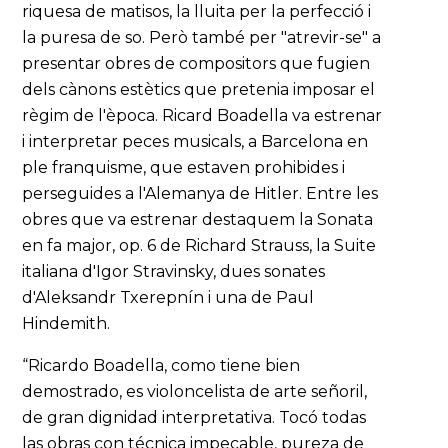
riquesa de matisos, la lluita per la perfecció i
la puresa de so. Però també per "atrevir-se" a
presentar obres de compositors que fugien
dels cànons estètics que pretenia imposar el
règim de l'època. Ricard Boadella va estrenar
i interpretar peces musicals, a Barcelona en
ple franquisme, que estaven prohibides i
perseguides a l'Alemanya de Hitler. Entre les
obres que va estrenar destaquem la Sonata
en fa major, op. 6 de Richard Strauss, la Suite
italiana d'Igor Stravinsky, dues sonates
d'Aleksandr Txerepnín i una de Paul
Hindemith.
“Ricardo Boadella, como tiene bien
demostrado, es violoncelista de arte señoril,
de gran dignidad interpretativa. Tocó todas
las obras con técnica impecable, pureza de