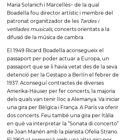
Maria Solanich i Marcellès− de la qual
Boadella fou director artístic i membre del
patronat organitzador de les
Tardes i
vetllades musicals
, concerts orientats a la
difusió de la música de cambra.
El 1949 Ricard Boadella aconsegueix el
passaport per poder actuar a Europa, un
passaport que se li havia vetat des de la seva
detenció per la Gestapo a Berlín el febrer de
1937. Aconseguí contractes de diverses
Amerika-Häuser per fer concerts, la majoria
dels quals van tenir lloc a Alemanya. Va iniciar
una gira per Bèlgica i França. A París va oferir
dos concerts. Feu també una gira per Itàlia
en què va interpretar la “Sonata di concerto”
de Joan Manén amb la pianista Ofelia Strano.
El 1950 el començà amb una altra gira per