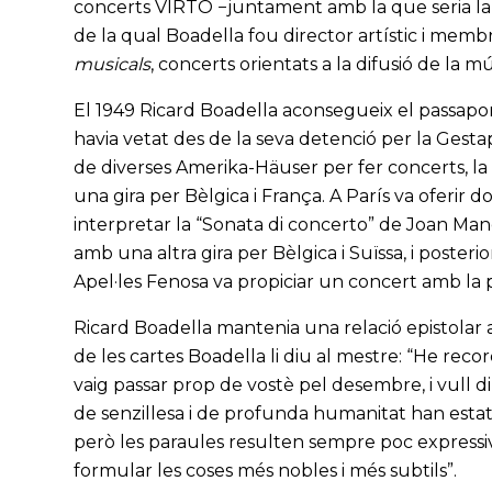
concerts VIRTO −juntament amb la que seria la 
de la qual Boadella fou director artístic i mem
musicals
, concerts orientats a la difusió de la 
El 1949 Ricard Boadella aconsegueix el passapor
havia vetat des de la seva detenció per la Gesta
de diverses Amerika-Häuser per fer concerts, la m
una gira per Bèlgica i França. A París va oferir 
interpretar la “Sonata di concerto” de Joan Man
amb una altra gira per Bèlgica i Suïssa, i poster
Apel·les Fenosa va propiciar un concert amb la 
Ricard Boadella mantenia una relació epistolar a
de les cartes Boadella li diu al mestre: “He re
vaig passar prop de vostè pel desembre, i vull di
de senzillesa i de profunda humanitat han estat u
però les paraules resulten sempre poc expressi
formular les coses més nobles i més subtils”.