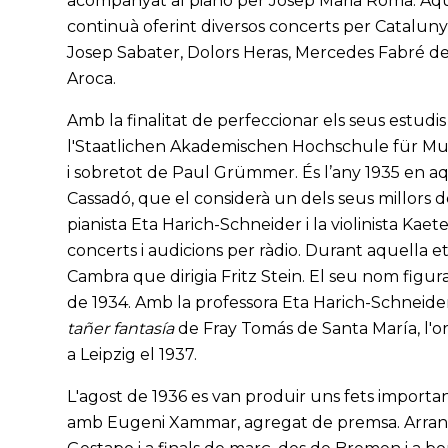
acompanyat al piano per Josep Maria Roma. Aqu
continuà oferint diversos concerts per Catalun
Josep Sabater, Dolors Heras, Mercedes Fabré de 
Aroca.
Amb la finalitat de perfeccionar els seus estudis 
l'Staatlichen Akademischen Hochschule für Musi
i sobretot de Paul Grümmer. És l’any 1935 en aq
Cassadó, que el considerà un dels seus millors de
pianista Eta Harich-Schneider i la violinista Kae
concerts i audicions per ràdio. Durant aquella et
Cambra que dirigia Fritz Stein. El seu nom figura
de 1934. Amb la professora Eta Harich-Schneider 
tañer fantasía
de Fray Tomás de Santa María, l'ori
a Leipzig el 1937.
L'agost de 1936 es van produir uns fets importa
amb Eugeni Xammar, agregat de premsa. Arran d'