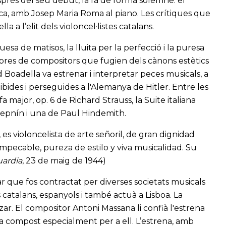
sprés del seu debut, la fa de forma solemne: el
ca, amb Josep Maria Roma al piano. Les crítiques que
 a l’elit dels violoncel·listes catalans.
esa de matisos, la lluita per la perfecció i la puresa
obres de compositors que fugien dels cànons estètics
 Boadella va estrenar i interpretar peces musicals, a
ides i perseguides a l'Alemanya de Hitler. Entre les
major, op. 6 de Richard Strauss, la Suite italiana
repnín i una de Paul Hindemith.
s violoncelista de arte señoril, de gran dignidad
 impecable, pureza de estilo y viva musicalidad. Su
uardia
, 23 de maig de 1944)
ar que fos contractat per diverses societats musicals
s catalans, espanyols i també actuà a Lisboa. La
ar. El compositor Antoni Massana li confià l'estrena
a compost especialment per a ell. L’estrena, amb