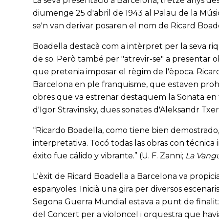
La seva presentació a Barcelona, tretze anys de
diumenge 25 d'abril de 1943 al Palau de la Músi
se'n van derivar posaren el nom de Ricard Boadella
Boadella destacà com a intèrpret per la seva riqu
de so. Però també per "atrevir-se" a presentar 
que pretenia imposar el règim de l'època. Ricard
Barcelona en ple franquisme, que estaven prohib
obres que va estrenar destaquem la Sonata en fa 
d'Igor Stravinsky, dues sonates d'Aleksandr Txe
“Ricardo Boadella, como tiene bien demostrado, e
interpretativa. Tocó todas las obras con técnica
éxito fue cálido y vibrante.” (U. F. Zanni;
La Vang
L'èxit de Ricard Boadella a Barcelona va propici
espanyoles. Inicià una gira per diversos escenari
Segona Guerra Mundial estava a punt de finalitz
del Concert per a violoncel i orquestra
que havi