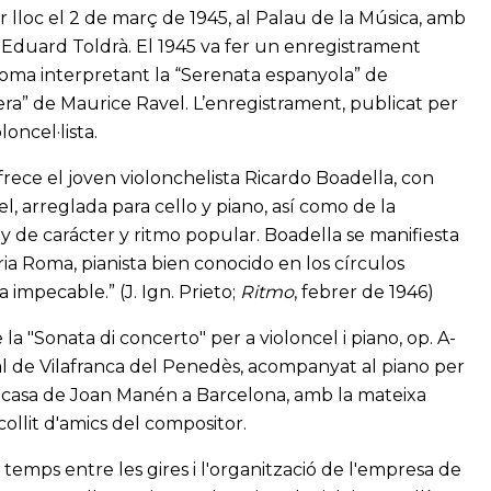
ir lloc el 2 de març de 1945, al Palau de la Música, amb
 Eduard Toldrà. El 1945 va fer un enregistrament
oma interpretant la “Serenata espanyola” de
ra” de Maurice Ravel. L’enregistrament, publicat per
oncel·lista.
rece el joven violonchelista Ricardo Boadella, con
, arreglada para cello y piano, así como de la
y de carácter y ritmo popular. Boadella se manifiesta
ia Roma, pianista bien conocido en los círculos
impecable.” (J. Ign. Prieto;
Ritmo
, febrer de 1946)
la "Sonata di concerto" per a violoncel i piano, op. A-
l de Vilafranca del Penedès, acompanyat al piano per
a casa de Joan Manén a Barcelona, amb la mateixa
collit d'amics del compositor.
 temps entre les gires i l'organització de l'empresa de