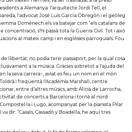
d del vaixell Hermés, va ser traslladat a la presó
sidents a Alemanya: l'arquitecte Jordi Tell, el
areda, l'advocat José Luis García Obregón i el geòleg
 Gemma Domènech els va batejar com “els catalans de
de concentració, s'hi passà tota la Guerra Civil. Tot i això
ctuacions al mateix camp i en esglésies parroquials. Fou
 llibertat; no podia tenir passaport, per la qual cosa
clusivament a la música. Gràcies sobretot a l'ajuda del
 la seva carrera−, aviat es feu un nom en el món
oldrà i freqüentà l'Acadèmia Marshall, centre
onar, entre d’altres músics, amb Alícia de Larrocha,
activitat de concerts a Barcelona i tornà al nord
Compostel·la i Lugo, acompanyat per la pianista Pilar
va dir: “Casals, Cassadó y Boadella, he aquí tres