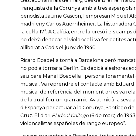
Gestapo i a finals de març, des de Bremen i a bor
franquista de la Corunya amb altres espanyols re
periodista Jaume Gascón, l'empresari Miquel Alb
madrileny Carlos Auernheimer. La historiadora
la cel·la 17”. A Galícia, entre la presó i els camps 
no deixà de tocar el violoncel i va fer petites a
alliberat a Cadis el juny de 1940.
Ricard Boadella tornà a Barcelona però mancat de
no podia tornar a Berlín. Es dedicà aleshores ex
seu pare Manel Boadella −persona fonamental en
musical. Va reprendre el contacte amb Eduard T
musical de referència del moment on es va relaci
de la qual fou un gran amic. Aviat inicià la seva 
d'Espanya per actuar a la Corunya, Santiago de 
Cruz. El diari
El Ideal Gallego
(6 de març de 1943) 
violoncelistas españoles de rango europeo”.