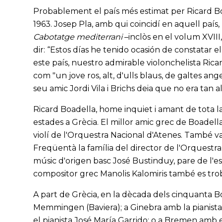
Probablement el país més estimat per Ricard Boa
1963. Josep Pla, amb qui coincidí en aquell país,
Cabotatge mediterrani
–inclòs en el volum XVIII
dir: “Estos días he tenido ocasión de constatar 
este país, nuestro admirable violonchelista Ricar
com "un jove ros, alt, d'ulls blaus, de galtes an
seu amic Jordi Vila i Brichs deia que no era tan al
Ricard Boadella, home inquiet i amant de tota l
estades a Grècia. El millor amic grec de Boadella 
violí de l'Orquestra Nacional d'Atenes. També va
Freqüentà la família del director de l'Orquestra 
músic d'origen basc José Bustinduy, pare de l'esc
compositor grec Manolis Kalomiris també es trob
A part de Grècia, en la dècada dels cinquanta 
Memmingen (Baviera); a Ginebra amb la pianista
el pianista José María Garrido; o a Bremen amb el