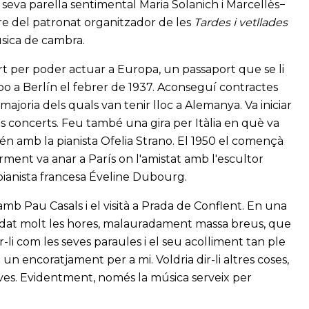
seva parella sentimental Maria Solanich i Marcellès−
bre del patronat organitzador de les
Tardes i vetllades
música de cambra.
t per poder actuar a Europa, un passaport que se li
po a Berlín el febrer de 1937. Aconseguí contractes
ajoria dels quals van tenir lloc a Alemanya. Va iniciar
dos concerts. Feu també una gira per Itàlia en què va
én amb la pianista Ofelia Strano. El 1950 el començà
iorment va anar a París on l'amistat amb l'escultor
pianista francesa Éveline Dubourg.
mb Pau Casals i el visità a Prada de Conflent. En una
cordat molt les hores, malauradament massa breus, que
r-li com les seves paraules i el seu acolliment tan ple
n encoratjament per a mi. Voldria dir-li altres coses,
ves. Evidentment, només la música serveix per