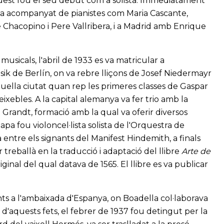
est fou el seu debut com a solista. Immediatament
ya acompanyat de pianistes com Maria Cascante,
Chacopino i Pere Vallribera, i a Madrid amb Enrique
musicals, l'abril de 1933 es va matricular a
k de Berlín, on va rebre lliçons de Josef Niedermayr
uella ciutat quan rep les primeres classes de Gaspar
ixebles. A la capital alemanya va fer trio amb la
te Grandt, formació amb la qual va oferir diversos
apa fou violoncel·lista solista de l'Orquestra de
 entre els signants del Manifest Hindemith, a finals
treballà en la traducció i adaptació del llibre
Arte de
ginal del qual datava de 1565. El llibre es va publicar
nts a l'ambaixada d'Espanya, on Boadella col·laborava
aquests fets, el febrer de 1937 fou detingut per la