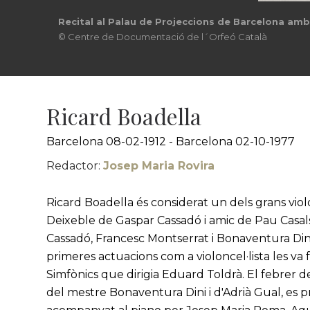
Recital a Tetuán amb el pianista Jose Maria Garri
© Arxiu familia Boadella
Ricard Boadella
Barcelona 08-02-1912 - Barcelona 02-10-1977
Redactor:
Josep Maria Rovira
Ricard Boadella és considerat un dels grans viol
Deixeble de Gaspar Cassadó i amic de Pau Casal
Cassadó, Francesc Montserrat i Bonaventura Dini
primeres actuacions com a violoncel·lista les va 
Simfònics que dirigia Eduard Toldrà. El febrer d
del mestre Bonaventura Dini i d'Adrià Gual, es p