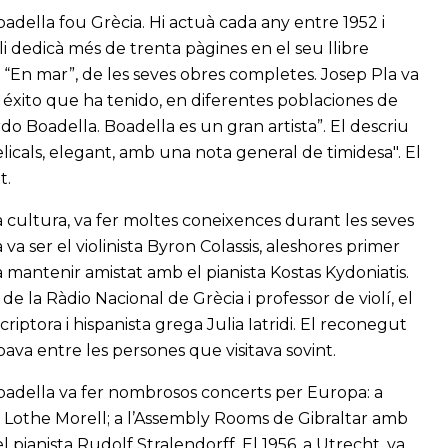
della fou Grècia. Hi actuà cada any entre 1952 i
 li dedicà més de trenta pàgines en el seu llibre
, “En mar”, de les seves obres completes. Josep Pla va
el éxito que ha tenido, en diferentes poblaciones de
do Boadella. Boadella es un gran artista”. El descriu
gelicals, elegant, amb una nota general de timidesa". El
t.
a cultura, va fer moltes coneixences durant les seves
va ser el violinista Byron Colassis, aleshores primer
 mantenir amistat amb el pianista Kostas Kydoniatis.
de la Ràdio Nacional de Grècia i professor de violí, el
riptora i hispanista grega Julia Iatridi. El reconegut
ava entre les persones que visitava sovint.
Boadella va fer nombrosos concerts per Europa: a
 Lothe Morell; a l’Assembly Rooms de Gibraltar amb
 pianista Rudolf Stralendorff. El 1956, a Utrecht, va