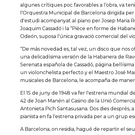
algunes crítiques poc favorables a l’obra, va ten
l'Orquestra Municipal de Barcelona dirigida per
d'estudi acompanyat al piano per Josep Maria R
Joaquim Cassadó i la “Pièce en forme de Habane
Odeón, suposa l'única gravació comercial del viol
“De más novedad es, tal vez, un disco que nos of
una delicadísima versión de la Habanera de Ravel
Serenata española de Cassadó, página bellísima 
un violonchelista perfecto y el Maestro José Mar
musicales de Barcelona, le acompaña de manera 
El 15 de juny de 1948 va fer l'estrena mundial de 
42 de Joan Manén al Casino de la Unió Comercia
Antonieta Pich Santasusana. Dos dies després, 
pianista en fa l'estrena privada per a un grup es
A Barcelona, on residia, hagué de repartir el seu