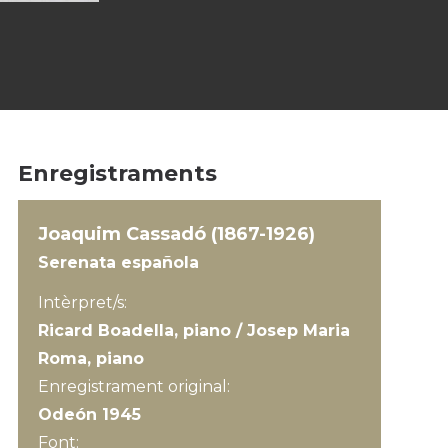
Enregistraments
Joaquim Cassadó (1867-1926)
Serenata española
Intèrpret/s:
Ricard Boadella, piano / Josep Maria
Roma, piano
Enregistrament original:
Odeón 1945
Font: