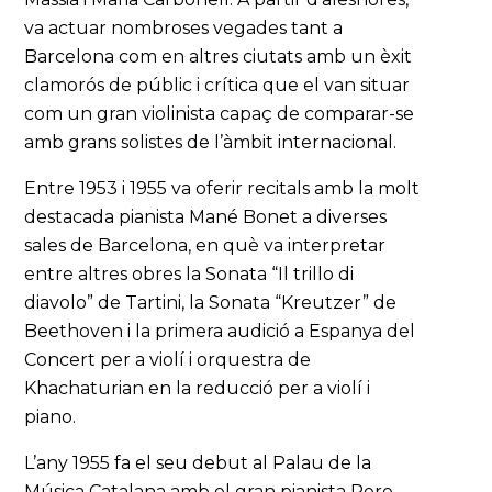
va actuar nombroses vegades tant a
Barcelona com en altres ciutats amb un èxit
clamorós de públic i crítica que el van situar
com un gran violinista capaç de comparar-se
amb grans solistes de l’àmbit internacional.
Entre 1953 i 1955 va oferir recitals amb la molt
destacada pianista Mané Bonet a diverses
sales de Barcelona, en què va interpretar
entre altres obres la Sonata “Il trillo di
diavolo” de Tartini, la Sonata “Kreutzer” de
Beethoven i la primera audició a Espanya del
Concert per a violí i orquestra de
Khachaturian en la reducció per a violí i
piano.
L’any 1955 fa el seu debut al Palau de la
Música Catalana amb el gran pianista Pere