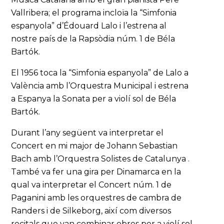
Vallribera; el programa incloïa la “Simfonia
espanyola” d’Édouard Lalo i l’estrena al
nostre país de la Rapsòdia núm. 1 de Béla
Bartók.
El 1956 toca la “Simfonia espanyola” de Lalo a
València amb l’Orquestra Municipal i estrena
a Espanya la Sonata per a violí sol de Béla
Bartók.
Durant l’any següent va interpretar el
Concert en mi major de Johann Sebastian
Bach amb l’Orquestra Solistes de Catalunya .
També va fer una gira per Dinamarca en la
qual va interpretar el Concert núm. 1 de
Paganini amb les orquestres de cambra de
Randers i de Silkeborg, així com diversos
recitals que van combinar obres per a violí sol