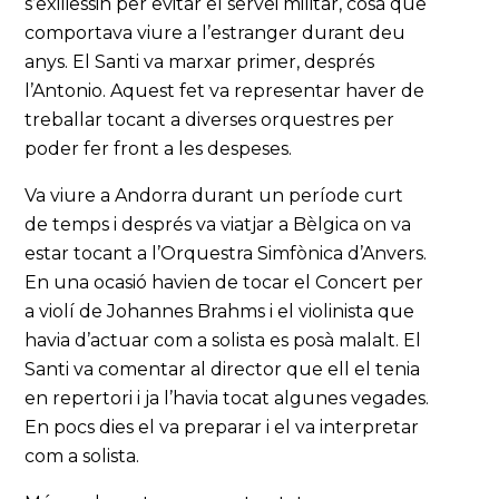
s’exiliessin per evitar el servei militar, cosa que
comportava viure a l’estranger durant deu
anys. El Santi va marxar primer, després
l’Antonio. Aquest fet va representar haver de
treballar tocant a diverses orquestres per
poder fer front a les despeses.
Va viure a Andorra durant un període curt
de temps i després va viatjar a Bèlgica on va
estar tocant a l’Orquestra Simfònica d’Anvers.
En una ocasió havien de tocar el Concert per
a violí de Johannes Brahms i el violinista que
havia d’actuar com a solista es posà malalt. El
Santi va comentar al director que ell el tenia
en repertori i ja l’havia tocat algunes vegades.
En pocs dies el va preparar i el va interpretar
com a solista.