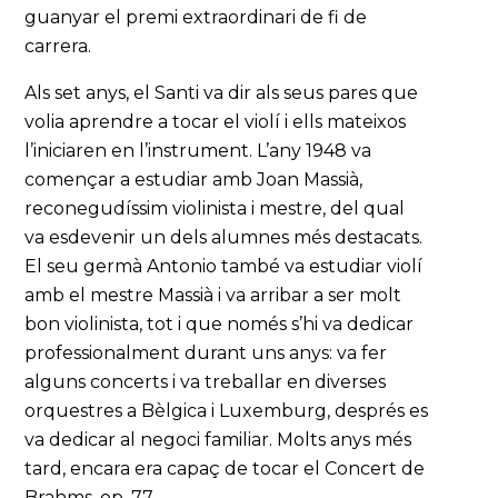
guanyar el premi extraordinari de fi de
carrera.
Als set anys, el Santi va dir als seus pares que
volia aprendre a tocar el violí i ells mateixos
l’iniciaren en l’instrument. L’any 1948 va
començar a estudiar amb Joan Massià,
reconegudíssim violinista i mestre, del qual
va esdevenir un dels alumnes més destacats.
El seu germà Antonio també va estudiar violí
amb el mestre Massià i va arribar a ser molt
bon violinista, tot i que només s’hi va dedicar
professionalment durant uns anys: va fer
alguns concerts i va treballar en diverses
orquestres a Bèlgica i Luxemburg, després es
va dedicar al negoci familiar. Molts anys més
tard, encara era capaç de tocar el Concert de
Brahms, op. 77.