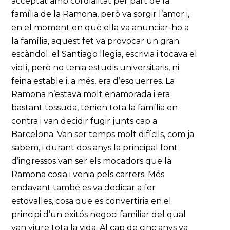
acceptat amb cordialitat per part de la
família de la Ramona, però va sorgir l’amor i,
en el moment en què ella va anunciar-ho a
la família, aquest fet va provocar un gran
escàndol: el Santiago llegia, escrivia i tocava el
violí, però no tenia estudis universitaris, ni
feina estable i, a més, era d’esquerres. La
Ramona n’estava molt enamorada i era
bastant tossuda, tenien tota la família en
contra i van decidir fugir junts cap a
Barcelona. Van ser temps molt difícils, com ja
sabem, i durant dos anys la principal font
d’ingressos van ser els mocadors que la
Ramona cosia i venia pels carrers. Més
endavant també es va dedicar a fer
estovalles, cosa que es convertiria en el
principi d’un exitós negoci familiar del qual
van viure tota la vida. Al cap de cinc anys va