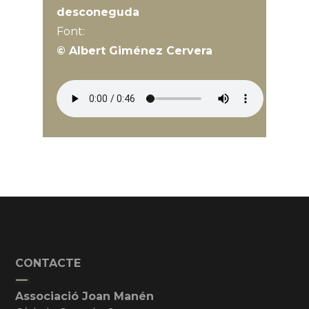
desconeguda
Font:
© Albert Giménez Cervera
CONTACTE
Associació Joan Manén