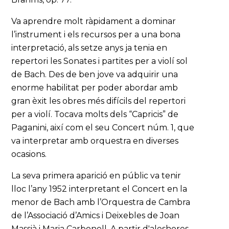
Va aprendre molt ràpidament a dominar
l’instrument i els recursos per a una bona
interpretació, als setze anys ja tenia en
repertori les Sonates i partites per a violí sol
de Bach. Des de ben jove va adquirir una
enorme habilitat per poder abordar amb
gran èxit les obres més difícils del repertori
per a violí. Tocava molts dels “Capricis” de
Paganini, així com el seu Concert núm. 1, que
va interpretar amb orquestra en diverses
ocasions.
La seva primera aparició en públic va tenir
lloc l’any 1952 interpretant el Concert en la
menor de Bach amb l’Orquestra de Cambra
de l’Associació d’Amics i Deixebles de Joan
Massià i Maria Carbonell. A partir d'aleshores,