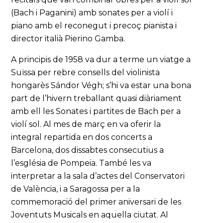
(Bach i Paganini) amb sonates per a violí i
piano amb el reconegut i precoç pianista i
director italià Pierino Gamba.
A principis de 1958 va dur a terme un viatge a
Suïssa per rebre consells del violinista
hongarès Sándor Végh; s’hi va estar una bona
part de l’hivern treballant quasi diàriament
amb ell les Sonates i partites de Bach per a
violí sol. Al mes de març en va oferir la
integral repartida en dos concerts a
Barcelona, dos dissabtes consecutius a
l’església de Pompeia. També les va
interpretar a la sala d’actes del Conservatori
de València, i a Saragossa per a la
commemoració del primer aniversari de les
Joventuts Musicals en aquella ciutat. Al