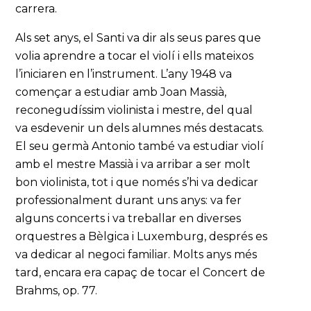
carrera.
Als set anys, el Santi va dir als seus pares que
volia aprendre a tocar el violí i ells mateixos
l’iniciaren en l’instrument. L’any 1948 va
començar a estudiar amb Joan Massià,
reconegudíssim violinista i mestre, del qual
va esdevenir un dels alumnes més destacats.
El seu germà Antonio també va estudiar violí
amb el mestre Massià i va arribar a ser molt
bon violinista, tot i que només s’hi va dedicar
professionalment durant uns anys: va fer
alguns concerts i va treballar en diverses
orquestres a Bèlgica i Luxemburg, després es
va dedicar al negoci familiar. Molts anys més
tard, encara era capaç de tocar el Concert de
Brahms, op. 77.