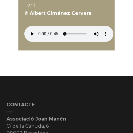
Font:
© Albert Giménez Cervera
CONTACTE
Associació Joan Manén
C/ de la Canuda, 6