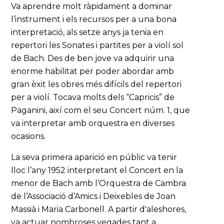
Va aprendre molt ràpidament a dominar
l’instrument i els recursos per a una bona
interpretació, als setze anys ja tenia en
repertori les Sonates i partites per a violí sol
de Bach. Des de ben jove va adquirir una
enorme habilitat per poder abordar amb
gran èxit les obres més difícils del repertori
per a violí. Tocava molts dels “Capricis” de
Paganini, així com el seu Concert núm. 1, que
va interpretar amb orquestra en diverses
ocasions.
La seva primera aparició en públic va tenir
lloc l’any 1952 interpretant el Concert en la
menor de Bach amb l’Orquestra de Cambra
de l’Associació d’Amics i Deixebles de Joan
Massià i Maria Carbonell. A partir d'aleshores,
va actuar nombroses vegades tant a