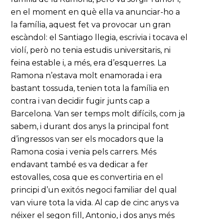
en el moment en què ella va anunciar-ho a
la família, aquest fet va provocar un gran
escàndol: el Santiago llegia, escrivia i tocava el
violí, però no tenia estudis universitaris, ni
feina estable i, a més, era d’esquerres. La
Ramona n’estava molt enamorada i era
bastant tossuda, tenien tota la família en
contra i van decidir fugir junts cap a
Barcelona. Van ser temps molt difícils, com ja
sabem, i durant dos anys la principal font
d’ingressos van ser els mocadors que la
Ramona cosia i venia pels carrers. Més
endavant també es va dedicar a fer
estovalles, cosa que es convertiria en el
principi d’un exitós negoci familiar del qual
van viure tota la vida. Al cap de cinc anys va
néixer el segon fill, Antonio, i dos anys més