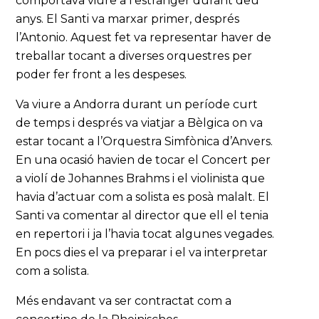
comportava viure a l’estranger durant deu
anys. El Santi va marxar primer, després
l’Antonio. Aquest fet va representar haver de
treballar tocant a diverses orquestres per
poder fer front a les despeses.
Va viure a Andorra durant un període curt
de temps i després va viatjar a Bèlgica on va
estar tocant a l’Orquestra Simfònica d’Anvers.
En una ocasió havien de tocar el Concert per
a violí de Johannes Brahms i el violinista que
havia d’actuar com a solista es posà malalt. El
Santi va comentar al director que ell el tenia
en repertori i ja l’havia tocat algunes vegades.
En pocs dies el va preparar i el va interpretar
com a solista.
Més endavant va ser contractat com a