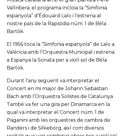
Vallribera; el programa incloïa la “Simfonia
espanyola” d’Édouard Lalo i l’estrena al
nostre país de la Rapsòdia núm. 1 de Béla
Bartók.
El 1956 toca la “Simfonia espanyola” de Lalo a
València amb l’Orquestra Municipal i estrena
a Espanya la Sonata per a violí sol de Béla
Bartók.
Durant l’any següent va interpretar el
Concert en mi major de Johann Sebastian
Bach amb l’Orquestra Solistes de Catalunya .
També va fer una gira per Dinamarca en la
qual va interpretar el Concert núm. 1 de
Paganini amb les orquestres de cambra de
Randers i de Silkeborg, així com diversos
recitals que van combinar obres per a violí sol