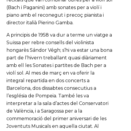
(Bach i Paganini) amb sonates per a violí i
piano amb el reconegut i precoç pianista i
director italià Pierino Gamba.
A principis de 1958 va dur a terme un viatge a
Suïssa per rebre consells del violinista
hongarès Sándor Végh; s’hi va estar una bona
part de l’hivern treballant quasi diàriament
amb ell les Sonates i partites de Bach per a
violí sol. Al mes de març en va oferir la
integral repartida en dos concerts a
Barcelona, dos dissabtes consecutius a
l’església de Pompeia. També les va
interpretar a la sala d’actes del Conservatori
de València, i a Saragossa per a la
commemoració del primer aniversari de les
Joventuts Musicals en aquella ciutat. Al