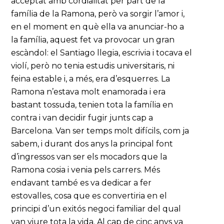
acceptat amb cordialitat per part de la
família de la Ramona, però va sorgir l’amor i,
en el moment en què ella va anunciar-ho a
la família, aquest fet va provocar un gran
escàndol: el Santiago llegia, escrivia i tocava el
violí, però no tenia estudis universitaris, ni
feina estable i, a més, era d’esquerres. La
Ramona n’estava molt enamorada i era
bastant tossuda, tenien tota la família en
contra i van decidir fugir junts cap a
Barcelona. Van ser temps molt difícils, com ja
sabem, i durant dos anys la principal font
d’ingressos van ser els mocadors que la
Ramona cosia i venia pels carrers. Més
endavant també es va dedicar a fer
estovalles, cosa que es convertiria en el
principi d’un exitós negoci familiar del qual
van viure tota la vida. Al cap de cinc anys va