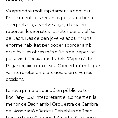
Va aprendre molt ràpidament a dominar
l’instrument i els recursos per a una bona
interpretació, als setze anys ja tenia en
repertori les Sonates i partites per a violí sol
de Bach. Des de ben jove va adquirir una
enorme habilitat per poder abordar amb
gran èxit les obres més difícils del repertori
per a violí. Tocava molts dels “Capricis” de
Paganini, així com el seu Concert núm. 1, que
va interpretar amb orquestra en diverses
ocasions.
La seva primera aparició en públic va tenir
lloc l’any 1952 interpretant el Concert en la
menor de Bach amb l’Orquestra de Cambra
de l’Associació d’Amics i Deixebles de Joan
Massià i Maria Carbonell. A partir d'aleshores,