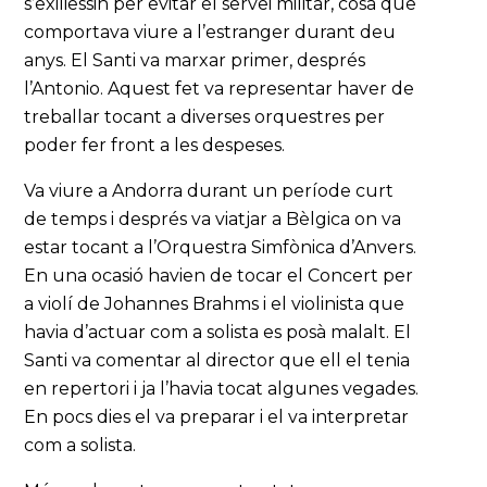
s’exiliessin per evitar el servei militar, cosa que
comportava viure a l’estranger durant deu
anys. El Santi va marxar primer, després
l’Antonio. Aquest fet va representar haver de
treballar tocant a diverses orquestres per
poder fer front a les despeses.
Va viure a Andorra durant un període curt
de temps i després va viatjar a Bèlgica on va
estar tocant a l’Orquestra Simfònica d’Anvers.
En una ocasió havien de tocar el Concert per
a violí de Johannes Brahms i el violinista que
havia d’actuar com a solista es posà malalt. El
Santi va comentar al director que ell el tenia
en repertori i ja l’havia tocat algunes vegades.
En pocs dies el va preparar i el va interpretar
com a solista.