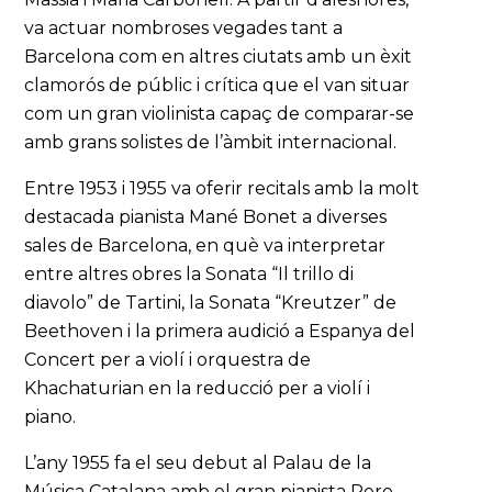
va actuar nombroses vegades tant a
Barcelona com en altres ciutats amb un èxit
clamorós de públic i crítica que el van situar
com un gran violinista capaç de comparar-se
amb grans solistes de l’àmbit internacional.
Entre 1953 i 1955 va oferir recitals amb la molt
destacada pianista Mané Bonet a diverses
sales de Barcelona, en què va interpretar
entre altres obres la Sonata “Il trillo di
diavolo” de Tartini, la Sonata “Kreutzer” de
Beethoven i la primera audició a Espanya del
Concert per a violí i orquestra de
Khachaturian en la reducció per a violí i
piano.
L’any 1955 fa el seu debut al Palau de la
Música Catalana amb el gran pianista Pere