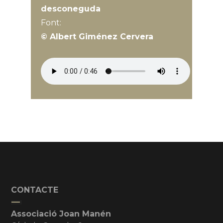
desconeguda
Font:
© Albert Giménez Cervera
CONTACTE
Associació Joan Manén