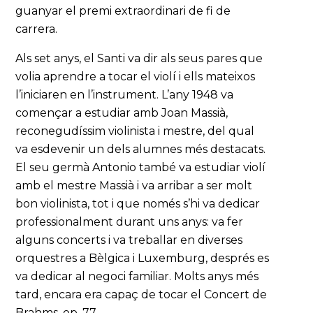
guanyar el premi extraordinari de fi de
carrera.
Als set anys, el Santi va dir als seus pares que
volia aprendre a tocar el violí i ells mateixos
l’iniciaren en l’instrument. L’any 1948 va
començar a estudiar amb Joan Massià,
reconegudíssim violinista i mestre, del qual
va esdevenir un dels alumnes més destacats.
El seu germà Antonio també va estudiar violí
amb el mestre Massià i va arribar a ser molt
bon violinista, tot i que només s’hi va dedicar
professionalment durant uns anys: va fer
alguns concerts i va treballar en diverses
orquestres a Bèlgica i Luxemburg, després es
va dedicar al negoci familiar. Molts anys més
tard, encara era capaç de tocar el Concert de
Brahms, op. 77.