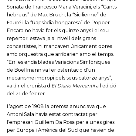
Sonata de Francesco Maria Veracini, els “Cants
hebreus” de Max Bruch, la “Sicilienne” de
Fauré i la “Rapsòdia hongaresa” de Popper.
Encara no havia fet els quinze anys i el seu
repertori estava ja al nivell dels grans
concertistes, hi mancaven únicament obres
amb orquestra que arribarien amb el temps.
“En les endiablades Variacions Simfòniques
de Böellmann va fer ostentació d’un
mecanisme impropi pels seus catorze anys”,
va dir el cronista d’
El Diario Mercantil
a l’edició
del 21 de febrer.
L’agost de 1908 la premsa anunciava que
Antoni Sala havia estat contractat per
l’empresari Guillem Da Rosa per a unes gires
per Europa i Amèrica del Sud que havien de