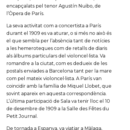
encapçalats pel tenor Agustín Nuibo, de
l’Òpera de París.
La seva activitat com a concertista a París
durant el 1909 es va aturar, o si més no això és
el que sembla per l’absència tant de notícies
a les hemeroteques com de retalls de diaris
als àlbums particulars del violoncel·lista. Va
romandre a la ciutat, com es dedueix de les
postals enviades a Barcelona tant per la mare
com pel mateix violoncel·lista. A París van
coincidir amb la família de Miquel Llobet, que
sovint apareix en aquesta correspondència.
L’última participació de Sala va tenir lloc el 10
de desembre de 1909 a la Salle des Fêtes du
Petit Journal.
De tornada a Espanya, va viatjar a Màlaga,