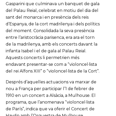
Gasparini que culminava un banquet de gala
del Palau Reial, celebrat en motiu del dia del
sant del monarca i en presència dels reis
d’Espanya, de la cort madrilenya i dels polítics
del moment. Consolidada la seva presència
entre l’aristocràcia parisenca, era ara el torn
de la madrilenya, amb els concerts davant la
infanta Isabel i el de gala al Palau Reial.
Aquests concerts li permetrien més
endavant presentar-se com a “violoncel·lista
del rei Alfons XIII” o “violoncel·lista de la Cort”.
Després d’aquelles actuacions va marxar de
nou a França per participar l’1 de febrer de
1910 en un concert a Alsàcia, a Mulhouse. El
programa, que l’anomenava “violoncel·lista
de París”, indica que va oferir el Concert de
Haydn amb l’Orquestra de Mulhouse