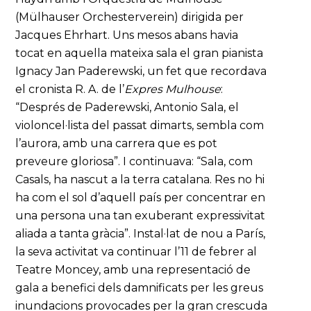
(Mülhauser Orchesterverein) dirigida per
Jacques Ehrhart. Uns mesos abans havia
tocat en aquella mateixa sala el gran pianista
Ignacy Jan Paderewski, un fet que recordava
el cronista R. A. de l’
Expres Mulhouse
:
“Després de Paderewski, Antonio Sala, el
violoncel·lista del passat dimarts, sembla com
l’aurora, amb una carrera que es pot
preveure gloriosa”. I continuava: “Sala, com
Casals, ha nascut a la terra catalana. Res no hi
ha com el sol d’aquell país per concentrar en
una persona una tan exuberant expressivitat
aliada a tanta gràcia”. Instal·lat de nou a París,
la seva activitat va continuar l’11 de febrer al
Teatre Moncey, amb una representació de
gala a benefici dels damnificats per les greus
inundacions provocades per la gran crescuda