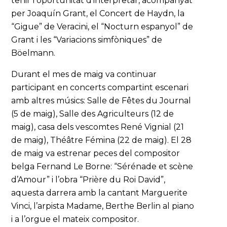
tenir l’oportunitat d’interpretar, acompanyat
per Joaquín Grant, el Concert de Haydn, la
“Gigue” de Veracini, el “Nocturn espanyol” de
Grant i les “Variacions simfòniques” de
Böelmann.
Durant el mes de maig va continuar
participant en concerts compartint escenari
amb altres músics: Salle de Fêtes du Journal
(5 de maig), Salle des Agriculteurs (12 de
maig), casa dels vescomtes René Vignial (21
de maig), Théâtre Fémina (22 de maig). El 28
de maig va estrenar peces del compositor
belga Fernand Le Borne: “Sérénade et scène
d’Amour” i l’obra “Prière du Roi David”,
aquesta darrera amb la cantant Marguerite
Vinci, l’arpista Madame, Berthe Berlin al piano
i a l’orgue el mateix compositor.