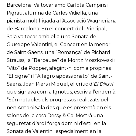
Barcelona. Va tocar amb Carlota Campins i
Pigrau, alumna de Carles Vidiella, una
pianista molt lligada a l’Associació Wagneriana
de Barcelona. En el concert del Principal,
Sala va tocar amb ella una Sonata de
Giuseppe Valentini, el Concert en la menor
de Saint-Saëns, una “Romança” de Richard
Strauss, la “Berceuse” de Moritz Moszkowski i
“Vito” de Popper, afegint-hi com a propines
“El cigne” i l’“Allegro appassionato” de Saint-
Saëns. Joan Piers i Miquel, el crític d’
El Diluvi
que signava com a Ignotus, escrivia l’endemà:
“Són notables els progressos realitzats pel
nen Antoni Sala des que es presentà en els
salons de la casa Dessy & Co. Mostrà una
seguretat d’arc i força domini d’estil en la
Sonata de Valentini, especialment en la