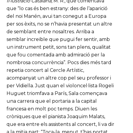
Il·lustració Catalana
, M. R., que comentava
que “lo cas és ben estrany: des de l’aparició
del noi Manén, avui tan conegut a Europa
per sos èxits, no se n’havia presentat un altre
de semblant entre nosaltres. Arriba a
semblar increïble que pugui fer sentir, amb
un instrument petit, sons tan plens, qualitat
que fou comentada amb admiració per la
nombrosa concurrència”. Pocs dies més tard
repetia concert al Cercle Artístic,
acompanyat un altre cop pel seu professor i
per Vidiella. Just quan el violoncel·lista Rogeli
Huguet triomfava a París, Sala començava
una carrera que el portaria a la capital
francesa en molt poc temps. Diuen les
cròniques que el pianista Joaquim Malats,
que era entre els assistents al concert, li va dir
a la mitja part: “Toca-la, menut, t’has portat