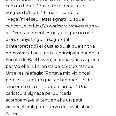
com un heroi! Demana’m el regal que
vulguis i te’l faré!”. El nen li contestà:
“Regali’m el seu retrat signat!”. D’aquell
concert, el crític d’
El Noticiero Universal en
va
dir: “Veritablement és notable que un nen
d’onze anys tingui la seguretat
d’interpretació i el gust exquisit que anit va
demostrar el petit artista, principalment en la
Sonata de Beethoven, acompanyada al piano
per Vidiella”. El cronista de
Cu-Cut!
, Manuel
Urgellès, hi afegia: “Portava mig violoncel,
però els asseguro que si n’hi donen un de
sencer no sé a on hauríem arribat”. Una
caricatura, signada per Junceda,
acompanyava el text; en ella un petit
violoncel amb potes servia de cavall al petit
Antoni.