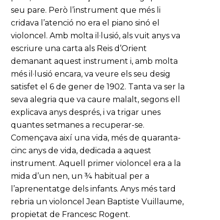
seu pare. Però l’instrument que més li
cridava l’atenció no era el piano sinó el
violoncel. Amb molta il·lusió, als vuit anys va
escriure una carta als Reis d’Orient
demanant aquest instrument i, amb molta
més il·lusió encara, va veure els seu desig
satisfet el 6 de gener de 1902. Tanta va ser la
seva alegria que va caure malalt, segons ell
explicava anys després, i va trigar unes
quantes setmanes a recuperar-se.
Començava així una vida, més de quaranta-
cinc anys de vida, dedicada a aquest
instrument. Aquell primer violoncel era a la
mida d’un nen, un ¾ habitual per a
l’aprenentatge dels infants. Anys més tard
rebria un violoncel Jean Baptiste Vuillaume,
propietat de Francesc Rogent.