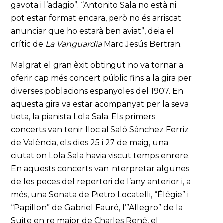
gavota i l’adagio”. “Antonito Sala no està ni
pot estar format encara, però no és arriscat
anunciar que ho estarà ben aviat”, deia el
crític de
La Vanguardia
Marc Jesús Bertran.
Malgrat el gran èxit obtingut no va tornar a
oferir cap més concert públic fins a la gira per
diverses poblacions espanyoles del 1907. En
aquesta gira va estar acompanyat per la seva
tieta, la pianista Lola Sala. Els primers
concerts van tenir lloc al Saló Sánchez Ferriz
de València, els dies 25 i 27 de maig, una
ciutat on Lola Sala havia viscut temps enrere.
En aquests concerts van interpretar algunes
de les peces del repertori de l’any anterior i, a
més, una Sonata de Pietro Locatelli, “Élégie” i
“Papillon” de Gabriel Fauré, l’”Allegro” de la
Suite en re major de Charles René, el