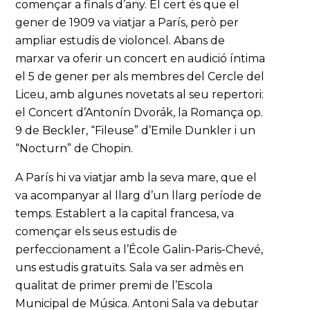
començar a finals d’any. El cert és que el
gener de 1909 va viatjar a París, però per
ampliar estudis de violoncel. Abans de
marxar va oferir un concert en audició íntima
el 5 de gener per als membres del Cercle del
Liceu, amb algunes novetats al seu repertori:
el Concert d’Antonín Dvorák, la Romança op.
9 de Beckler, “Fileuse” d’Emile Dunkler i un
“Nocturn” de Chopin.
A París hi va viatjar amb la seva mare, que el
va acompanyar al llarg d’un llarg període de
temps. Establert a la capital francesa, va
començar els seus estudis de
perfeccionament a l’École Galin-Paris-Chevé,
uns estudis gratuïts. Sala va ser admès en
qualitat de primer premi de l’Escola
Municipal de Música. Antoni Sala va debutar