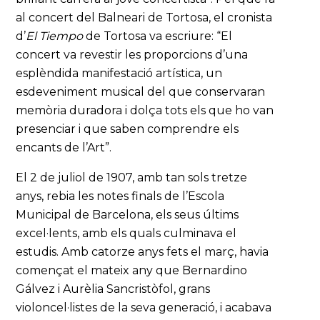
al concert del Balneari de Tortosa, el cronista
d’
El Tiempo
de Tortosa va escriure: “El
concert va revestir les proporcions d’una
esplèndida manifestació artística, un
esdeveniment musical del que conservaran
memòria duradora i dolça tots els que ho van
presenciar i que saben comprendre els
encants de l’Art”.
El 2 de juliol de 1907, amb tan sols tretze
anys, rebia les notes finals de l’Escola
Municipal de Barcelona, els seus últims
excel·lents, amb els quals culminava el
estudis. Amb catorze anys fets el març, havia
començat el mateix any que Bernardino
Gálvez i Aurèlia Sancristòfol, grans
violoncel·listes de la seva generació, i acabava