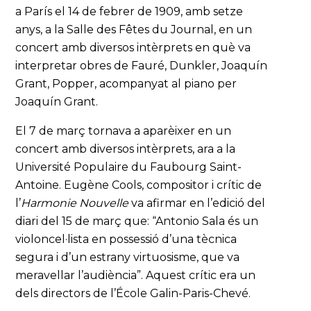
a París el 14 de febrer de 1909, amb setze
anys, a la Salle des Fêtes du Journal, en un
concert amb diversos intèrprets en què va
interpretar obres de Fauré, Dunkler, Joaquín
Grant, Popper, acompanyat al piano per
Joaquín Grant.
El 7 de març tornava a aparèixer en un
concert amb diversos intèrprets, ara a la
Université Populaire du Faubourg Saint-
Antoine. Eugène Cools, compositor i crític de
l’
Harmonie Nouvelle
va afirmar en l’edició del
diari del 15 de març que: “Antonio Sala és un
violoncel·lista en possessió d’una tècnica
segura i d’un estrany virtuosisme, que va
meravellar l’audiència”. Aquest crític era un
dels directors de l’École Galin-Paris-Chevé.