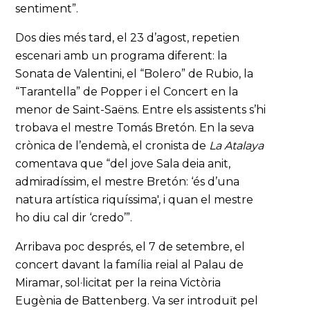
sentiment”.
Dos dies més tard, el 23 d’agost, repetien
escenari amb un programa diferent: la
Sonata de Valentini, el “Bolero” de Rubio, la
“Tarantella” de Popper i el Concert en la
menor de Saint-Saëns. Entre els assistents s’hi
trobava el mestre Tomás Bretón. En la seva
crònica de l’endemà, el cronista de
La Atalaya
comentava que “del jove Sala deia anit,
admiradíssim, el mestre Bretón: ‘és d’una
natura artística riquíssima', i quan el mestre
ho diu cal dir ‘credo’”.
Arribava poc després, el 7 de setembre, el
concert davant la família reial al Palau de
Miramar, sol·licitat per la reina Victòria
Eugènia de Battenberg. Va ser introduït pel