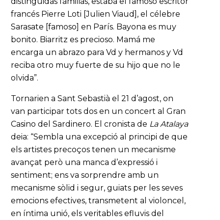
distinguidas familias, estaba el famoso escritor
francés Pierre Loti [Julien Viaud], el célebre
Sarasate [famoso] en París. Bayona es muy
bonito. Biarritz es precioso. Mamá me
encarga un abrazo para Vd y hermanos y Vd
reciba otro muy fuerte de su hijo que no le
olvida”.
Tornarien a Sant Sebastià el 21 d’agost, on
van participar tots dos en un concert al Gran
Casino del Sardinero. El cronista de
La Atalaya
deia: “Sembla una excepció al principi de que
els artistes precoços tenen un mecanisme
avançat però una manca d’expressió i
sentiment; ens va sorprendre amb un
mecanisme sòlid i segur, guiats per les seves
emocions efectives, transmetent al violoncel,
en íntima unió, els veritables efluvis del