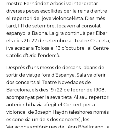
mestre Fernández Arbós i va interpretar
diverses peces escollides per la reina d’entre
el repertori del jove violoncel·lista. Dies més
tard, l’11 de setembre, tocaven al consolat
espanyol a Baiona. La gira continuà per Eibar,
els dies 21 i 22 de setembre al Teatre Cruceta,
i va acabar a Tolosa el 13 d’octubre i al Centre
Catòlic d’Orio l’endemà.
Després d’uns mesos de descans i abans de
sortir de viatge fora d’Espanya, Sala va oferir
dos concerts al Teatre Novedades de
Barcelona, els dies 19 i 22 de febrer de 1908,
acompanyat per la seva tieta. Al seu repertori
anterior hi havia afegit el Concert per a
violoncel de Joseph Haydn (aleshores només
es coneixia un dels dos concerts), les
Variacions simfòniques de Léon Böellmann, la