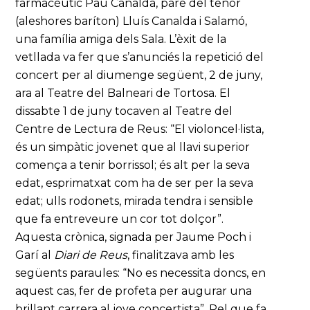
farmacèutic Pau Canalda, pare del tenor
(aleshores baríton) Lluís Canalda i Salamó,
una família amiga dels Sala. L’èxit de la
vetllada va fer que s’anunciés la repetició del
concert per al diumenge següent, 2 de juny,
ara al Teatre del Balneari de Tortosa. El
dissabte 1 de juny tocaven al Teatre del
Centre de Lectura de Reus: “El violoncel·lista,
és un simpàtic jovenet que al llavi superior
comença a tenir borrissol; és alt per la seva
edat, esprimatxat com ha de ser per la seva
edat; ulls rodonets, mirada tendra i sensible
que fa entreveure un cor tot dolçor”.
Aquesta crònica, signada per Jaume Poch i
Garí al
Diari de Reus
, finalitzava amb les
següents paraules: “No es necessita doncs, en
aquest cas, fer de profeta per augurar una
brillant carrera al jove concertista”. Pel que fa