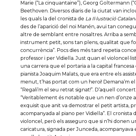
Marie (“La cinquantaine”), Georg Goltermann (“C
Beethoven. Diversos diaris de la ciutat van inclo
les quals la del cronista de
La Il·lustració Catalan
des de l’aparició del noi Manén, avui tan conegu
altre de semblant entre nosaltres. Arriba a sem
instrument petit, sons tan plens, qualitat que
concurrència”. Pocs dies més tard repetia conce
professor i per Vidiella. Just quan el violoncel·
una carrera que el portaria a la capital frances
pianista Joaquim Malats, que era entre els assistent
menut, t’has portat com un heroi! Demana’m el reg
“Regali’m el seu retrat signat!”. D’aquell concert, 
“Veritablement és notable que un nen d’onze any
exquisit que anit va demostrar el petit artista,
acompanyada al piano per Vidiella”. El cronista
violoncel, però els asseguro que si n’hi donen 
caricatura, signada per Junceda, acompanyava el