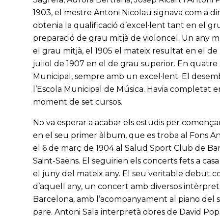
1903, el mestre Antoni Nicolau signava com a dire
obtenia la qualificació d’excel·lent tant en el 
preparació de grau mitjà de violoncel. Un any mé
el grau mitjà, el 1905 el mateix resultat en el de
juliol de 1907 en el de grau superior. En quatre a
Municipal, sempre amb un excel·lent. El desemb
l’Escola Municipal de Música. Havia completat 
moment de set cursos.
No va esperar a acabar els estudis per començar
en el seu primer àlbum, que es troba al Fons Ant
el 6 de març de 1904 al Salud Sport Club de Bar
Saint-Saëns. El seguirien els concerts fets a casa 
el juny del mateix any. El seu veritable debut c
d’aquell any, un concert amb diversos intèrprets
Barcelona, amb l’acompanyament al piano del seu
pare. Antoni Sala interpretà obres de David Pop