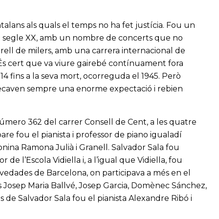
atalans als quals el temps no ha fet justícia. Fou un
del segle XX, amb un nombre de concerts que no
rell de milers, amb una carrera internacional de
 És cert que va viure gairebé contínuament fora
4 fins a la seva mort, ocorreguda el 1945. Però
ixecaven sempre una enorme expectació i rebien
 número 362 del carrer Consell de Cent, a les quatre
re fou el pianista i professor de piano igualadí
lonina Ramona Julià i Granell. Salvador Sala fou
e l’Escola Vidiella i, a l’igual que Vidiella, fou
ovedades de Barcelona, on participava a més en el
 Josep Maria Ballvé, Josep Garcia, Domènec Sánchez,
 de Salvador Sala fou el pianista Alexandre Ribó i