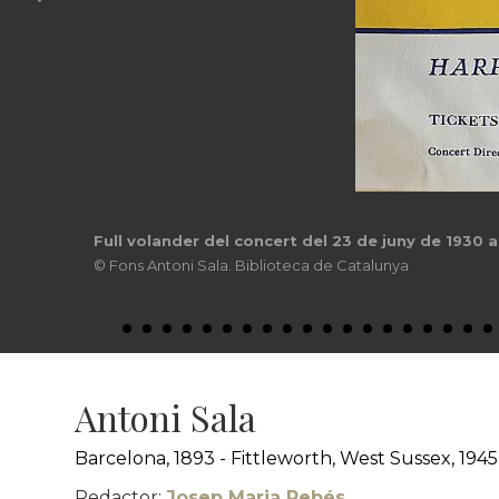
Full volander del concert del 23 de juny de 1930 
© Fons Antoni Sala. Biblioteca de Catalunya
Antoni Sala
Barcelona, 1893 - Fittleworth, West Sussex, 1945
Redactor:
Josep Maria Rebés