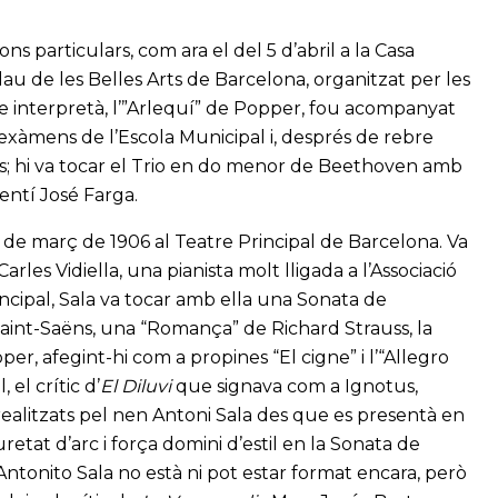
ns particulars, com ara el del 5 d’abril a la Casa
alau de les Belles Arts de Barcelona, organitzat per les
ue interpretà, l’”Arlequí” de Popper, fou acompanyat
s exàmens de l’Escola Municipal i, després de rebre
iats; hi va tocar el Trio en do menor de Beethoven amb
gentí José Farga.
7 de març de 1906 al Teatre Principal de Barcelona. Va
les Vidiella, una pianista molt lligada a l’Associació
cipal, Sala va tocar amb ella una Sonata de
Saint-Saëns, una “Romança” de Richard Strauss, la
er, afegint-hi com a propines “El cigne” i l’“Allegro
 el crític d’
El Diluvi
que signava com a Ignotus,
realitzats pel nen Antoni Sala des que es presentà en
retat d’arc i força domini d’estil en la Sonata de
 “Antonito Sala no està ni pot estar format encara, però