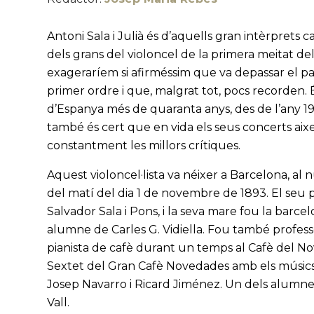
Antoni Sala i Julià és d’aquells gran intèrprets c
dels grans del violoncel de la primera meitat 
exageraríem si afirméssim que va depassar el pa
primer ordre i que, malgrat tot, pocs recorden.
d’Espanya més de quaranta anys, des de l’any 191
també és cert que en vida els seus concerts a
constantment les millors crítiques.
Aquest violoncel·lista va néixer a Barcelona, al
del matí del dia 1 de novembre de 1893. El seu pa
Salvador Sala i Pons, i la seva mare fou la barce
alumne de Carles G. Vidiella. Fou també professor d
pianista de cafè durant un temps al Cafè del N
Sextet del Gran Cafè Novedades amb els músics
Josep Navarro i Ricard Jiménez. Un dels alumnes
Vall.