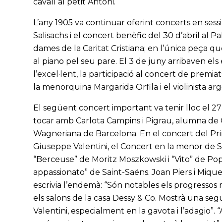
cavall al petit Antoni.
L’any 1905 va continuar oferint concerts en sessio
Salisachs i el concert benèfic del 30 d’abril al P
dames de la Caritat Cristiana; en l’única peça q
al piano pel seu pare. El 3 de juny arribaven el
l’excel·lent, la participació al concert de prem
la menorquina Margarida Orfila i el violinista ar
El següent concert important va tenir lloc el 2
tocar amb Carlota Campins i Pigrau, alumna de Car
Wagneriana de Barcelona. En el concert del Prin
Giuseppe Valentini, el Concert en la menor de 
“Berceuse” de Moritz Moszkowski i “Vito” de Popp
appassionato” de Saint-Saëns. Joan Piers i Miquel,
escrivia l’endemà: “Són notables els progressos 
els salons de la casa Dessy & Co. Mostrà una segu
Valentini, especialment en la gavota i l’adagio”.