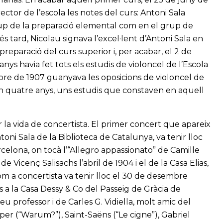
ctor de l’escola les notes del curs: Antoni Sala
grup de la preparació elemental com en el grup de
s tard, Nicolau signava l’excel·lent d’Antoni Sala en
 preparació del curs superior i, per acabar, el 2 de
nys havia fet tots els estudis de violoncel de l’Escola
re de 1907 guanyava les oposicions de violoncel de
en quatre anys, uns estudis que constaven en aquell
 la vida de concertista. El primer concert que apareix
oni Sala de la Biblioteca de Catalunya, va tenir lloc
celona, on tocà l’“Allegro appassionato” de Camille
de Vicenç Salisachs l’abril de 1904 i el de la Casa Elias,
om a concertista va tenir lloc el 30 de desembre
 a la Casa Dessy & Co del Passeig de Gràcia de
 professor i de Carles G. Vidiella, molt amic del
per (“Warum?”), Saint-Saëns (“Le cigne”), Gabriel