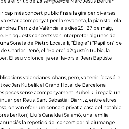
deia el crític de
La Vanguardia
Marc Jesús Bertran.
ir cap més concert públic fins a la gira per diverses
va estar acompanyat per la seva tieta, la pianista Lola
Sánchez Ferriz de València, els dies 25 i 27 de maig,
re. En aquests concerts van interpretar algunes de
 una Sonata de Pietro Locatelli, “Élégie” i “Papillon” de
r de Charles René, el “Bolero” d’Agustín Rubio, la
. El seu violoncel ja era llavors el Jean Baptiste
icacions valencianes. Abans, però, va tenir l’ocasió, el
a txec Jan Kubelik al Grand Hotel de Barcelona.
erses peces sense acompanyament. Kubelik li regalà un
inuar per Reus, Sant Sebastià i Biarritz, entre altres
sa, on van oferir un concert privat a casa del notable
res baríton) Lluís Canalda i Salamó, una família
 s’anunciés la repetició del concert per al diumenge