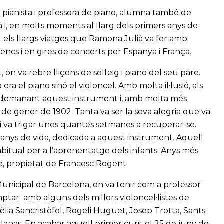
 pianista i professora de piano, alumna també de
lià i, en molts moments al llarg dels primers anys de
t els llargs viatges que Ramona Julià va fer amb
encs i en gires de concerts per Espanya i França.
on va rebre lliçons de solfeig i piano del seu pare.
era el piano sinó el violoncel. Amb molta il·lusió, als
ent demanant aquest instrument i, amb molta més
l 6 de gener de 1902. Tanta va ser la seva alegria que va
 i va trigar unes quantes setmanes a recuperar-se.
anys de vida, dedicada a aquest instrument. Aquell
abitual per a l’aprenentatge dels infants. Anys més
e, propietat de Francesc Rogent.
Municipal de Barcelona, on va tenir com a professor
ptar amb alguns dels millors violoncel·listes de
lia Sancristòfol, Rogeli Huguet, Josep Trotta, Sants
Planas. En acabar aquell primer curs, el 25 de juny de