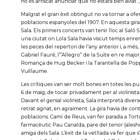
no és arriscat anunciar que ho estarà ben aviat”, 
Malgrat el gran èxit obtingut no va tornar a ofer
poblacions espanyoles del 1907. En aquesta gira 
Sala. Els primers concerts van tenir lloc al Saló 
una ciutat on Lola Sala havia viscut temps enre
les peces del repertori de l’any anterior i, a més,
Gabriel Fauré, l’”Allegro” de la Suite en re majo
Romança de Hug Becker i la Tarantella de Popper
Vuillaume.
Les crítiques van ser molt bones en totes les publ
6 de maig, de tocar privadament per al violinist
Davant el genial violinista, Sala interpretà div
retrat signat, en agraïment. La gira havia de cont
poblacions. Camí de Reus, van fer parada a Torto
farmacèutic Pau Canalda, pare del tenor (alesho
amiga dels Sala. L’èxit de la vetllada va fer que