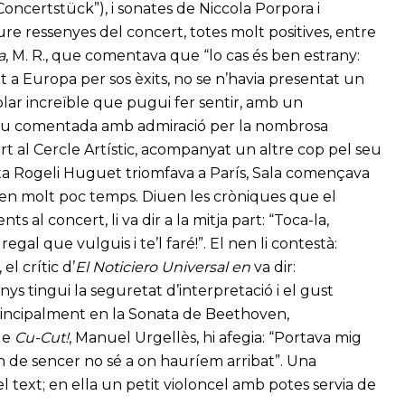
oncertstück”), i sonates de Niccola Porpora i
ure ressenyes del concert, totes molt positives, entre
a
, M. R., que comentava que “lo cas és ben estrany:
t a Europa per sos èxits, no se n’havia presentat un
blar increïble que pugui fer sentir, amb un
 fou comentada amb admiració per la nombrosa
rt al Cercle Artístic, acompanyat un altre cop pel seu
lista Rogeli Huguet triomfava a París, Sala començava
a en molt poc temps. Diuen les cròniques que el
s al concert, li va dir a la mitja part: “Toca-la,
al que vulguis i te’l faré!”. El nen li contestà:
el crític d’
El Noticiero Universal en
va dir:
s tingui la seguretat d’interpretació i el gust
 principalment en la Sonata de Beethoven,
 de
Cu-Cut!
, Manuel Urgellès, hi afegia: “Portava mig
un de sencer no sé a on hauríem arribat”. Una
 text; en ella un petit violoncel amb potes servia de