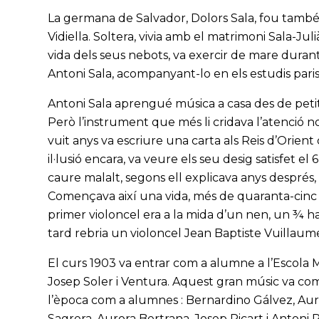
La germana de Salvador, Dolors Sala, fou també
Vidiella. Soltera, vivia amb el matrimoni Sala-Ju
vida dels seus nebots, va exercir de mare duran
Antoni Sala, acompanyant-lo en els estudis paris
Antoni Sala aprengué música a casa des de petit, 
Però l’instrument que més li cridava l’atenció no 
vuit anys va escriure una carta als Reis d’Ori
il·lusió encara, va veure els seu desig satisfet e
caure malalt, segons ell explicava anys després,
Començava així una vida, més de quaranta-cinc 
primer violoncel era a la mida d’un nen, un ¾ h
tard rebria un violoncel Jean Baptiste Vuillaum
El curs 1903 va entrar com a alumne a l’Escola 
Josep Soler i Ventura. Aquest gran músic va com
l’època com a alumnes : Bernardino Gálvez, Aurè
Sagrera, Aurora Bertrana, Josep Ricart i Antoni 