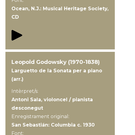
Font:
Ocean, N.J.: Musical Heritage Society,
CD
Leopold Godowsky (1970-1838)
Larguetto de la Sonata per a piano
(arr.)
Intèrpret/s:
Antoni Sala, violoncel / pianista
desconegut
Enregistrament original:
San Sebastián: Columbia c. 1930
Font: