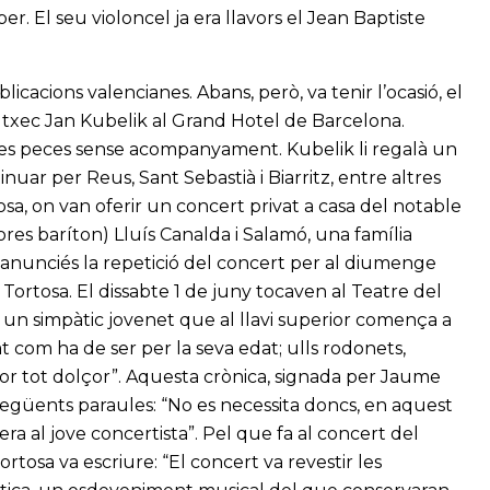
. El seu violoncel ja era llavors el Jean Baptiste
icacions valencianes. Abans, però, va tenir l’ocasió, el
a txec Jan Kubelik al Grand Hotel de Barcelona.
erses peces sense acompanyament. Kubelik li regalà un
inuar per Reus, Sant Sebastià i Biarritz, entre altres
sa, on van oferir un concert privat a casa del notable
res baríton) Lluís Canalda i Salamó, una família
 s’anunciés la repetició del concert per al diumenge
 Tortosa. El dissabte 1 de juny tocaven al Teatre del
és un simpàtic jovenet que al llavi superior comença a
xat com ha de ser per la seva edat; ulls rodonets,
or tot dolçor”. Aquesta crònica, signada per Jaume
 següents paraules: “No es necessita doncs, en aquest
era al jove concertista”. Pel que fa al concert del
ortosa va escriure: “El concert va revestir les