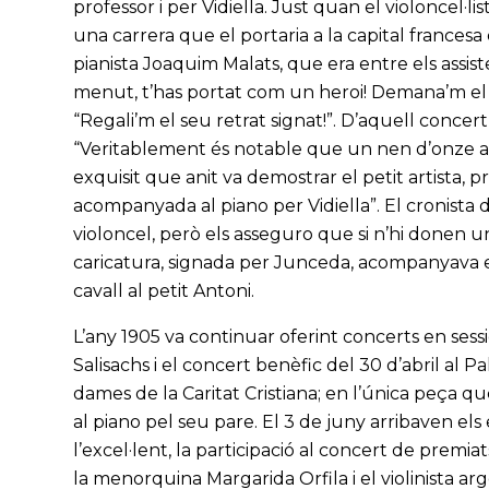
professor i per Vidiella. Just quan el violoncel·
una carrera que el portaria a la capital frances
pianista Joaquim Malats, que era entre els assistent
menut, t’has portat com un heroi! Demana’m el reg
“Regali’m el seu retrat signat!”. D’aquell concert, 
“Veritablement és notable que un nen d’onze any
exquisit que anit va demostrar el petit artista,
acompanyada al piano per Vidiella”. El cronista
violoncel, però els asseguro que si n’hi donen 
caricatura, signada per Junceda, acompanyava el
cavall al petit Antoni.
L’any 1905 va continuar oferint concerts en sessio
Salisachs i el concert benèfic del 30 d’abril al P
dames de la Caritat Cristiana; en l’única peça q
al piano pel seu pare. El 3 de juny arribaven el
l’excel·lent, la participació al concert de prem
la menorquina Margarida Orfila i el violinista ar