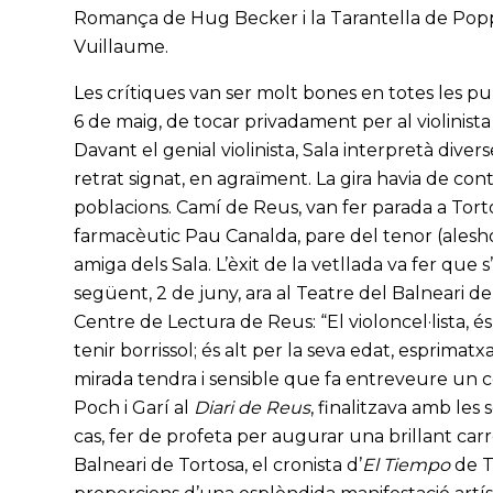
Romança de Hug Becker i la Tarantella de Popper
Vuillaume.
Les crítiques van ser molt bones en totes les publ
6 de maig, de tocar privadament per al violinist
Davant el genial violinista, Sala interpretà div
retrat signat, en agraïment. La gira havia de cont
poblacions. Camí de Reus, van fer parada a Torto
farmacèutic Pau Canalda, pare del tenor (alesho
amiga dels Sala. L’èxit de la vetllada va fer que
següent, 2 de juny, ara al Teatre del Balneari de
Centre de Lectura de Reus: “El violoncel·lista, 
tenir borrissol; és alt per la seva edat, esprimat
mirada tendra i sensible que fa entreveure un c
Poch i Garí al
Diari de Reus
, finalitzava amb les
cas, fer de profeta per augurar una brillant carr
Balneari de Tortosa, el cronista d’
El Tiempo
de T