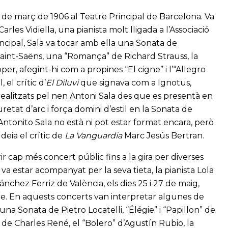
7 de març de 1906 al Teatre Principal de Barcelona. Va
les Vidiella, una pianista molt lligada a l’Associació
cipal, Sala va tocar amb ella una Sonata de
Saint-Saëns, una “Romança” de Richard Strauss, la
er, afegint-hi com a propines “El cigne” i l’“Allegro
 el crític d’
El Diluvi
que signava com a Ignotus,
realitzats pel nen Antoni Sala des que es presentà en
retat d’arc i força domini d’estil en la Sonata de
 “Antonito Sala no està ni pot estar format encara, però
deia el crític de
La Vanguardia
Marc Jesús Bertran.
ir cap més concert públic fins a la gira per diverses
va estar acompanyat per la seva tieta, la pianista Lola
Sánchez Ferriz de València, els dies 25 i 27 de maig,
re. En aquests concerts van interpretar algunes de
 una Sonata de Pietro Locatelli, “Élégie” i “Papillon” de
r de Charles René, el “Bolero” d’Agustín Rubio, la