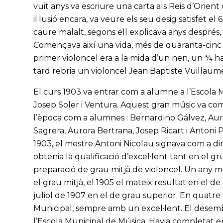
vuit anys va escriure una carta als Reis d’Ori
il·lusió encara, va veure els seu desig satisfet e
caure malalt, segons ell explicava anys després,
Començava així una vida, més de quaranta-cinc 
primer violoncel era a la mida d’un nen, un ¾ h
tard rebria un violoncel Jean Baptiste Vuillaum
El curs 1903 va entrar com a alumne a l’Escola 
Josep Soler i Ventura. Aquest gran músic va com
l’època com a alumnes : Bernardino Gálvez, Aurè
Sagrera, Aurora Bertrana, Josep Ricart i Antoni 
1903, el mestre Antoni Nicolau signava com a dire
obtenia la qualificació d’excel·lent tant en el 
preparació de grau mitjà de violoncel. Un any mé
el grau mitjà, el 1905 el mateix resultat en el de
juliol de 1907 en el de grau superior. En quatre a
Municipal, sempre amb un excel·lent. El desemb
l’Escola Municipal de Música. Havia completat 