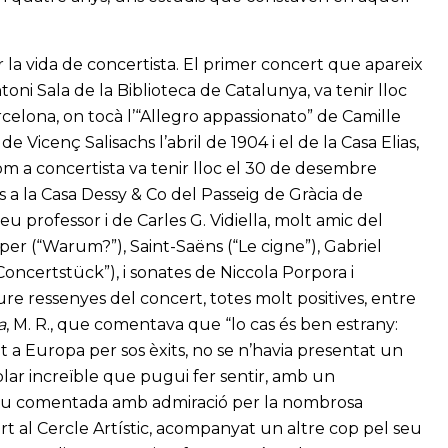
 la vida de concertista. El primer concert que apareix
oni Sala de la Biblioteca de Catalunya, va tenir lloc
celona, on tocà l’“Allegro appassionato” de Camille
de Vicenç Salisachs l’abril de 1904 i el de la Casa Elias,
om a concertista va tenir lloc el 30 de desembre
 a la Casa Dessy & Co del Passeig de Gràcia de
 professor i de Carles G. Vidiella, molt amic del
per (“Warum?”), Saint-Saëns (“Le cigne”), Gabriel
oncertstück”), i sonates de Niccola Porpora i
ure ressenyes del concert, totes molt positives, entre
a
, M. R., que comentava que “lo cas és ben estrany:
t a Europa per sos èxits, no se n’havia presentat un
blar increïble que pugui fer sentir, amb un
 fou comentada amb admiració per la nombrosa
rt al Cercle Artístic, acompanyat un altre cop pel seu