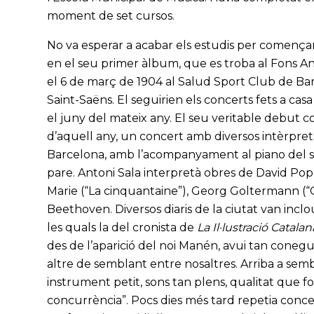
moment de set cursos.
No va esperar a acabar els estudis per començar
en el seu primer àlbum, que es troba al Fons Ant
el 6 de març de 1904 al Salud Sport Club de Bar
Saint-Saëns. El seguirien els concerts fets a casa 
el juny del mateix any. El seu veritable debut c
d’aquell any, un concert amb diversos intèrprets
Barcelona, amb l’acompanyament al piano del seu
pare. Antoni Sala interpretà obres de David Pop
Marie (“La cinquantaine”), Georg Goltermann (“C
Beethoven. Diversos diaris de la ciutat van inclo
les quals la del cronista de
La Il·lustració Catalan
des de l’aparició del noi Manén, avui tan conegu
altre de semblant entre nosaltres. Arriba a sem
instrument petit, sons tan plens, qualitat que
concurrència”. Pocs dies més tard repetia conce