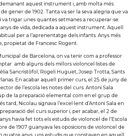
ent demanant aquest instrument i, amb molta més
l 6 de gener de 1902. Tanta va ser la seva alegria que va
 i va trigar unes quantes setmanes a recuperar-se.
anys de vida, dedicada a aquest instrument. Aquell
abitual per a l’aprenentatge dels infants. Anys més
e, propietat de Francesc Rogent.
Municipal de Barcelona, on va tenir com a professor
ptar amb alguns dels millors violoncel·listes de
lia Sancristòfol, Rogeli Huguet, Josep Trotta, Sants
Planas. En acabar aquell primer curs, el 25 de juny de
ctor de l’escola les notes del curs: Antoni Sala
grup de la preparació elemental com en el grup de
s tard, Nicolau signava l’excel·lent d’Antoni Sala en
 preparació del curs superior i, per acabar, el 2 de
nys havia fet tots els estudis de violoncel de l’Escola
re de 1907 guanyava les oposicions de violoncel de
en quatre anys, uns estudis que constaven en aquell