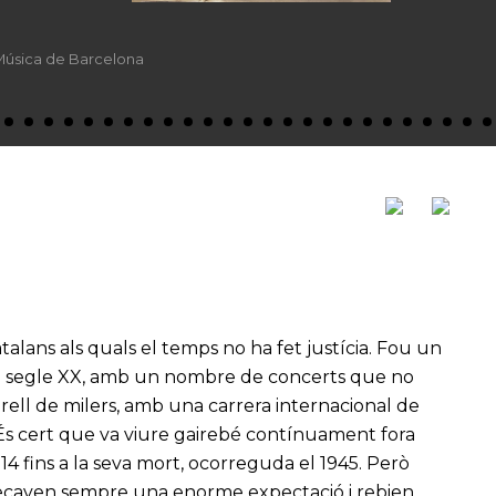
 Música de Barcelona
atalans als quals el temps no ha fet justícia. Fou un
del segle XX, amb un nombre de concerts que no
rell de milers, amb una carrera internacional de
 És cert que va viure gairebé contínuament fora
4 fins a la seva mort, ocorreguda el 1945. Però
ixecaven sempre una enorme expectació i rebien