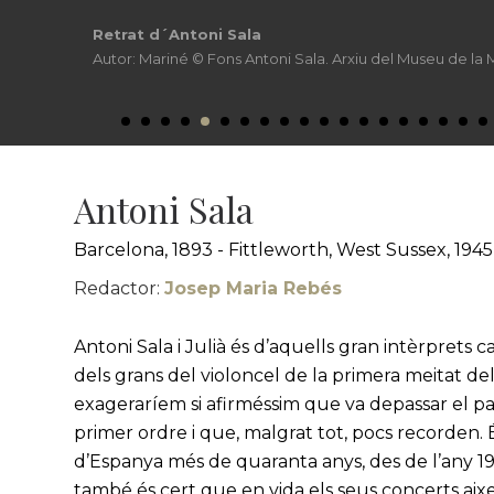
Retrat d´Antoni Sala
Autor: Mariné © Fons Antoni Sala. Arxiu del Museu de la
Antoni Sala
Barcelona, 1893 - Fittleworth, West Sussex, 1945
Redactor:
Josep Maria Rebés
Antoni Sala i Julià és d’aquells gran intèrprets c
dels grans del violoncel de la primera meitat 
exageraríem si afirméssim que va depassar el pa
primer ordre i que, malgrat tot, pocs recorden.
d’Espanya més de quaranta anys, des de l’any 191
també és cert que en vida els seus concerts a