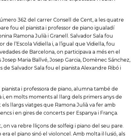
 número 362 del carrer Consell de Cent, a les quatre
re fou el pianista i professor de piano igualadí
lonina Ramona Julià i Granell. Salvador Sala fou
e l’Escola Vidiella i, a l’igual que Vidiella, fou
ovedades de Barcelona, on participava a més en el
 Josep Maria Ballvé, Josep Garcia, Domènec Sánchez,
 de Salvador Sala fou el pianista Alexandre Ribó i
 pianista i professora de piano, alumna també de
lià i, en molts moments al llarg dels primers anys de
t els llargs viatges que Ramona Julià va fer amb
encs i en gires de concerts per Espanya i França.
on va rebre lliçons de solfeig i piano del seu pare.
era el piano sinó el violoncel. Amb molta il·lusió, als