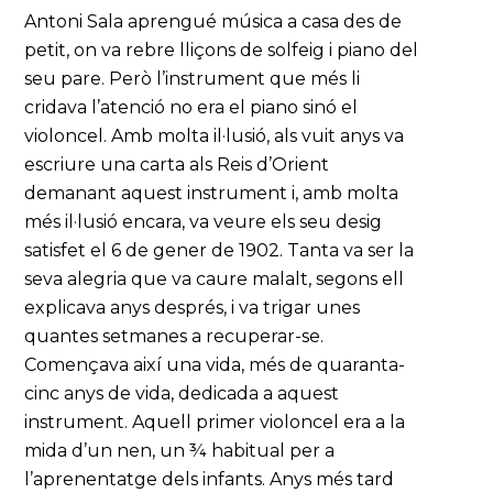
Antoni Sala aprengué música a casa des de
petit, on va rebre lliçons de solfeig i piano del
seu pare. Però l’instrument que més li
cridava l’atenció no era el piano sinó el
violoncel. Amb molta il·lusió, als vuit anys va
escriure una carta als Reis d’Orient
demanant aquest instrument i, amb molta
més il·lusió encara, va veure els seu desig
satisfet el 6 de gener de 1902. Tanta va ser la
seva alegria que va caure malalt, segons ell
explicava anys després, i va trigar unes
quantes setmanes a recuperar-se.
Començava així una vida, més de quaranta-
cinc anys de vida, dedicada a aquest
instrument. Aquell primer violoncel era a la
mida d’un nen, un ¾ habitual per a
l’aprenentatge dels infants. Anys més tard