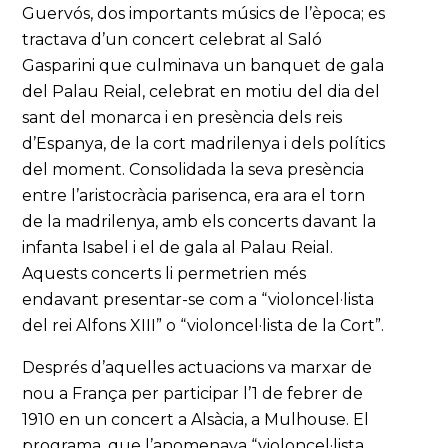
Guervós, dos importants músics de l’època; es
tractava d’un concert celebrat al Saló
Gasparini que culminava un banquet de gala
del Palau Reial, celebrat en motiu del dia del
sant del monarca i en presència dels reis
d’Espanya, de la cort madrilenya i dels polítics
del moment. Consolidada la seva presència
entre l’aristocràcia parisenca, era ara el torn
de la madrilenya, amb els concerts davant la
infanta Isabel i el de gala al Palau Reial.
Aquests concerts li permetrien més
endavant presentar-se com a “violoncel·lista
del rei Alfons XIII” o “violoncel·lista de la Cort”.
Després d’aquelles actuacions va marxar de
nou a França per participar l’1 de febrer de
1910 en un concert a Alsàcia, a Mulhouse. El
programa, que l’anomenava “violoncel·lista