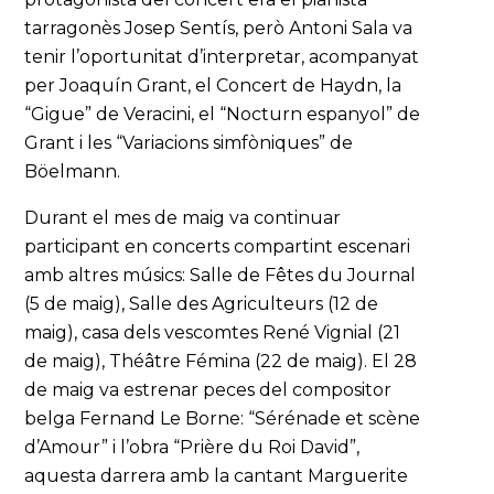
tarragonès Josep Sentís, però Antoni Sala va
tenir l’oportunitat d’interpretar, acompanyat
per Joaquín Grant, el Concert de Haydn, la
“Gigue” de Veracini, el “Nocturn espanyol” de
Grant i les “Variacions simfòniques” de
Böelmann.
Durant el mes de maig va continuar
participant en concerts compartint escenari
amb altres músics: Salle de Fêtes du Journal
(5 de maig), Salle des Agriculteurs (12 de
maig), casa dels vescomtes René Vignial (21
de maig), Théâtre Fémina (22 de maig). El 28
de maig va estrenar peces del compositor
belga Fernand Le Borne: “Sérénade et scène
d’Amour” i l’obra “Prière du Roi David”,
aquesta darrera amb la cantant Marguerite