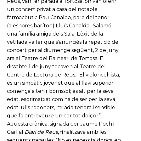
Reus, van fer parada a Tortosa, on van oferir
un concert privat a casa del notable
farmacèutic Pau Canalda, pare del tenor
(aleshores baríton) Lluís Canalda i Salamó,
una família amiga dels Sala. L’èxit de la
vetllada va fer que s’anunciés la repetició del
concert per al diumenge següent, 2 de juny,
ara al Teatre del Balneari de Tortosa. El
dissabte 1 de juny tocaven al Teatre del
Centre de Lectura de Reus: “El violoncel·lista,
és un simpàtic jovenet que al llavi superior
comença a tenir borrissol; és alt per la seva
edat, esprimatxat com ha de ser per la seva
edat; ulls rodonets, mirada tendra i sensible
que fa entreveure un cor tot dolçor”.
Aquesta crònica, signada per Jaume Poch i
Garí al
Diari de Reus
, finalitzava amb les
següents paraules: “No es necessita doncs, en