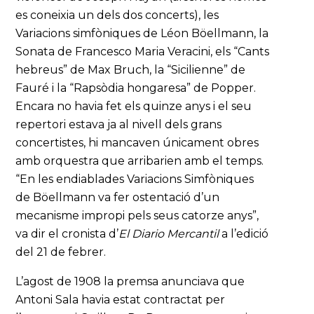
es coneixia un dels dos concerts), les
Variacions simfòniques de Léon Böellmann, la
Sonata de Francesco Maria Veracini, els “Cants
hebreus” de Max Bruch, la “Sicilienne” de
Fauré i la “Rapsòdia hongaresa” de Popper.
Encara no havia fet els quinze anys i el seu
repertori estava ja al nivell dels grans
concertistes, hi mancaven únicament obres
amb orquestra que arribarien amb el temps.
“En les endiablades Variacions Simfòniques
de Böellmann va fer ostentació d’un
mecanisme impropi pels seus catorze anys”,
va dir el cronista d’
El Diario Mercantil
a l’edició
del 21 de febrer.
L’agost de 1908 la premsa anunciava que
Antoni Sala havia estat contractat per