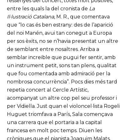
ressenyes del concert, totes molt positives,
entre les quals la del cronista de
La
Il·lustració Catalana
, M. R., que comentava
que “lo cas és ben estrany: des de l’aparició
del noi Manén, avui tan conegut a Europa
per sos èxits, no se n’havia presentat un altre
de semblant entre nosaltres. Arriba a
semblar increïble que pugui fer sentir, amb
un instrument petit, sons tan plens, qualitat
que fou comentada amb admiració per la
nombrosa concurrència”. Pocs dies més tard
repetia concert al Cercle Artístic,
acompanyat un altre cop pel seu professor i
per Vidiella. Just quan el violoncel·lista Rogeli
Huguet triomfava a París, Sala començava
una carrera que el portaria a la capital
francesa en molt poc temps. Diuen les
cròniques que el pianista Joaquim Malats,