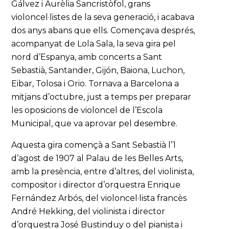
Gálvez i Aurèlia Sancristòfol, grans
violoncel·listes de la seva generació, i acabava
dos anys abans que ells. Començava després,
acompanyat de Lola Sala, la seva gira pel
nord d’Espanya, amb concerts a Sant
Sebastià, Santander, Gijón, Baiona, Luchon,
Eibar, Tolosa i Orio. Tornava a Barcelona a
mitjans d’octubre, just a temps per preparar
les oposicions de violoncel de l’Escola
Municipal, que va aprovar pel desembre.
Aquesta gira començà a Sant Sebastià l’1
d’agost de 1907 al Palau de les Belles Arts,
amb la presència, entre d’altres, del violinista,
compositor i director d’orquestra Enrique
Fernández Arbós, del violoncel·lista francès
André Hekking, del violinista i director
d’orquestra José Bustinduy o del pianista i