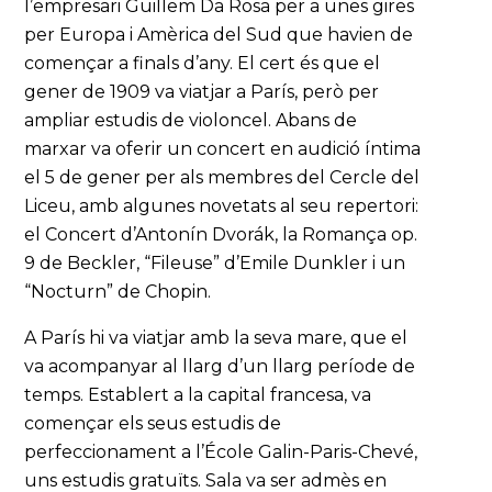
l’empresari Guillem Da Rosa per a unes gires
per Europa i Amèrica del Sud que havien de
començar a finals d’any. El cert és que el
gener de 1909 va viatjar a París, però per
ampliar estudis de violoncel. Abans de
marxar va oferir un concert en audició íntima
el 5 de gener per als membres del Cercle del
Liceu, amb algunes novetats al seu repertori:
el Concert d’Antonín Dvorák, la Romança op.
9 de Beckler, “Fileuse” d’Emile Dunkler i un
“Nocturn” de Chopin.
A París hi va viatjar amb la seva mare, que el
va acompanyar al llarg d’un llarg període de
temps. Establert a la capital francesa, va
començar els seus estudis de
perfeccionament a l’École Galin-Paris-Chevé,
uns estudis gratuïts. Sala va ser admès en