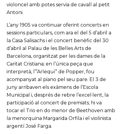
violoncel amb potes servia de cavall al petit
Antoni.
L’any 1905 va continuar oferint concerts en
sessions particulars, com ara el del 5 d’abril a
la Casa Salisachs i el concert benèfic del 30
d’abril al Palau de les Belles Arts de
Barcelona, organitzat per les dames de la
Caritat Cristiana; en l’única peça que
interpretà, l’”Arlequí” de Popper, fou
acompanyat al piano pel seu pare. El 3 de
juny arribaven els exàmens de l’Escola
Municipal i, després de rebre l’excel·lent, la
participació al concert de premiats; hi va
tocar el Trio en do menor de Beethoven amb
la menorquina Margarida Orfila i el violinista
argentí José Farga.