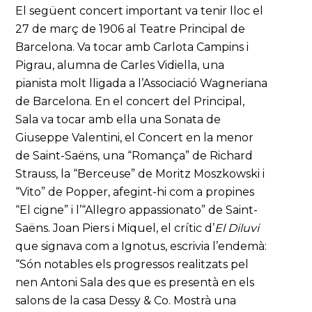
El següent concert important va tenir lloc el
27 de març de 1906 al Teatre Principal de
Barcelona. Va tocar amb Carlota Campins i
Pigrau, alumna de Carles Vidiella, una
pianista molt lligada a l’Associació Wagneriana
de Barcelona. En el concert del Principal,
Sala va tocar amb ella una Sonata de
Giuseppe Valentini, el Concert en la menor
de Saint-Saëns, una “Romança” de Richard
Strauss, la “Berceuse” de Moritz Moszkowski i
“Vito” de Popper, afegint-hi com a propines
“El cigne” i l’“Allegro appassionato” de Saint-
Saëns. Joan Piers i Miquel, el crític d’
El Diluvi
que signava com a Ignotus, escrivia l’endemà:
“Són notables els progressos realitzats pel
nen Antoni Sala des que es presentà en els
salons de la casa Dessy & Co. Mostrà una