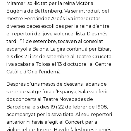
Miramar, sol·licitat per la reina Victòria
Eugènia de Battenberg. Va ser introduït pel
mestre Fernández Arbós i va interpretar
diverses peces escollides per la reina d’entre
el repertori del jove violoncel·lista. Dies més
tard, l’11 de setembre, tocaven al consolat
espanyol a Baiona. La gira continuà per Eibar,
els dies 21 i 22 de setembre al Teatre Cruceta,
i va acabar a Tolosa el 13 d’octubre i al Centre
Catòlic d’Orio l’endemà.
Després d’uns mesos de descans i abans de
sortir de viatge fora d’Espanya, Sala va oferir
dos concerts al Teatre Novedades de
Barcelona, els dies 19 i 22 de febrer de 1908,
acompanyat per la seva tieta. Al seu repertori
anterior hi havia afegit el Concert per a
violoncel de Joseph Haydn (aleshores només