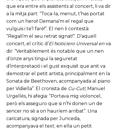
que era entre els assistents al concert, li va dir
a la mitja part: “Toca-la, menut, t’has portat
com un heroi! Demana’m el regal que
vulguis i te’l faré!”. El nen li contestà:
“Regali’m el seu retrat signat!”. D’aquell
concert, el crític d’
El Noticiero Universal en
va
dir: “Veritablement és notable que un nen
d’onze anys tingui la seguretat
d’interpretació i el gust exquisit que anit va
demostrar el petit artista, principalment en la
Sonata de Beethoven, acompanyada al piano
per Vidiella”. El cronista de
Cu-Cut!
, Manuel
Urgellès, hi afegia: “Portava mig violoncel,
però els asseguro que si n’hi donen un de
sencer no sé a on hauríem arribat”. Una
caricatura, signada per Junceda,
acompanyava el text; en ella un petit