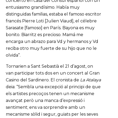
concierto en casa del Cónsul español con un
entusiasmo grandísimo. Había muy
distinguidas familias, estaba el famoso escritor
francés Pierre Loti [Julien Viaud], el célebre
Sarasate [famoso] en París. Bayona es muy
bonito. Biarritz es precioso. Mamá me
encarga un abrazo para Vd y hermanos y Vd
reciba otro muy fuerte de su hijo que no le
olvida”.
Tornarien a Sant Sebastià el 21 d’agost, on
van participar tots dos en un concert al Gran
Casino del Sardinero. El cronista de
La Atalaya
deia: “Sembla una excepció al principi de que
els artistes precoços tenen un mecanisme
avançat però una manca d’expressió i
sentiment; ens va sorprendre amb un
mecanisme sòlid i segur, guiats per les seves