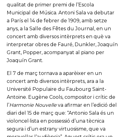
qualitat de primer premi de l’Escola
Municipal de Música. Antoni Sala va debutar
a París el 14 de febrer de 1909, amb setze
anys, a la Salle des Fêtes du Journal, en un
concert amb diversos intèrprets en què va
interpretar obres de Fauré, Dunkler, Joaquín
Grant, Popper, acompanyat al piano per
Joaquín Grant.
El 7 de març tornava a aparèixer en un
concert amb diversos intèrprets, ara a la
Université Populaire du Faubourg Saint-
Antoine. Eugène Cools, compositor i crític de
l’
Harmonie Nouvelle
va afirmar en l’edició del
diari del 15 de març que: “Antonio Sala és un
violoncel·lista en possessió d’una tècnica
segura i d’un estrany virtuosisme, que va
meravellar l’audiència”. Aquest crític era un