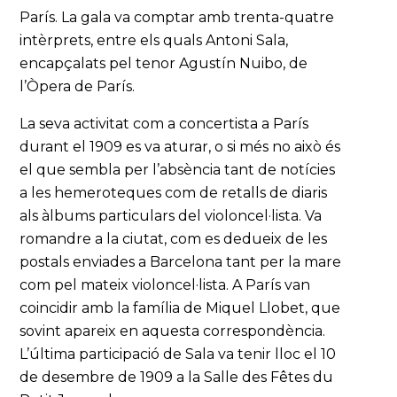
París. La gala va comptar amb trenta-quatre
intèrprets, entre els quals Antoni Sala,
encapçalats pel tenor Agustín Nuibo, de
l’Òpera de París.
La seva activitat com a concertista a París
durant el 1909 es va aturar, o si més no això és
el que sembla per l’absència tant de notícies
a les hemeroteques com de retalls de diaris
als àlbums particulars del violoncel·lista. Va
romandre a la ciutat, com es dedueix de les
postals enviades a Barcelona tant per la mare
com pel mateix violoncel·lista. A París van
coincidir amb la família de Miquel Llobet, que
sovint apareix en aquesta correspondència.
L’última participació de Sala va tenir lloc el 10
de desembre de 1909 a la Salle des Fêtes du