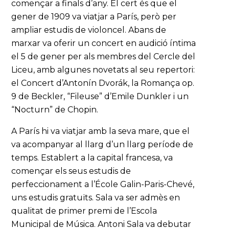
començar a finals d’any. El cert és que el
gener de 1909 va viatjar a París, però per
ampliar estudis de violoncel. Abans de
marxar va oferir un concert en audició íntima
el 5 de gener per als membres del Cercle del
Liceu, amb algunes novetats al seu repertori:
el Concert d’Antonín Dvorák, la Romança op.
9 de Beckler, “Fileuse” d’Emile Dunkler i un
“Nocturn” de Chopin.
A París hi va viatjar amb la seva mare, que el
va acompanyar al llarg d’un llarg període de
temps. Establert a la capital francesa, va
començar els seus estudis de
perfeccionament a l’École Galin-Paris-Chevé,
uns estudis gratuïts. Sala va ser admès en
qualitat de primer premi de l’Escola
Municipal de Música. Antoni Sala va debutar