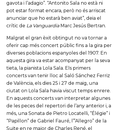
gavota i l’adagio”. “Antonito Sala no està ni
pot estar format encara, però no és arriscat
anunciar que ho estarà ben aviat”, deia el
crític de
La Vanguardia
Marc Jesús Bertran.
Malgrat el gran èxit obtingut no va tornar a
oferir cap més concert públic fins a la gira per
diverses poblacions espanyoles del 1907. En
aquesta gira va estar acompanyat per la seva
tieta, la pianista Lola Sala. Els primers
concerts van tenir lloc al Saló Sánchez Ferriz
de València, els dies 25 i 27 de maig, una
ciutat on Lola Sala havia viscut temps enrere.
En aquests concerts van interpretar algunes
de les peces del repertori de l’any anterior i, a
més, una Sonata de Pietro Locatelli, “Élégie” i
“Papillon” de Gabriel Fauré, l’”Allegro” de la
Suite en re major de Charles René, el