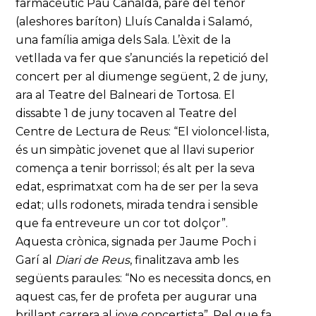
farmacèutic Pau Canalda, pare del tenor
(aleshores baríton) Lluís Canalda i Salamó,
una família amiga dels Sala. L’èxit de la
vetllada va fer que s’anunciés la repetició del
concert per al diumenge següent, 2 de juny,
ara al Teatre del Balneari de Tortosa. El
dissabte 1 de juny tocaven al Teatre del
Centre de Lectura de Reus: “El violoncel·lista,
és un simpàtic jovenet que al llavi superior
comença a tenir borrissol; és alt per la seva
edat, esprimatxat com ha de ser per la seva
edat; ulls rodonets, mirada tendra i sensible
que fa entreveure un cor tot dolçor”.
Aquesta crònica, signada per Jaume Poch i
Garí al
Diari de Reus
, finalitzava amb les
següents paraules: “No es necessita doncs, en
aquest cas, fer de profeta per augurar una
brillant carrera al jove concertista”. Pel que fa