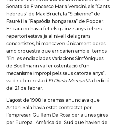
Sonata de Francesco Maria Veracini, els “Cants
hebreus” de Max Bruch, la “Sicilienne” de
Fauré i la “Rapsòdia hongaresa” de Popper.
Encara no havia fet els quinze anys i el seu
repertori estava ja al nivell dels grans
concertistes, hi mancaven únicament obres
amb orquestra que arribarien amb el temps.
“En les endiablades Variacions Simfòniques
de Böellmann va fer ostentació d’un
mecanisme impropi pels seus catorze anys”,
va dir el cronista d’
El Diario Mercantil
a l’edició
del 21 de febrer.
L’agost de 1908 la premsa anunciava que
Antoni Sala havia estat contractat per
l’empresari Guillem Da Rosa per a unes gires
per Europa i Amèrica del Sud que havien de