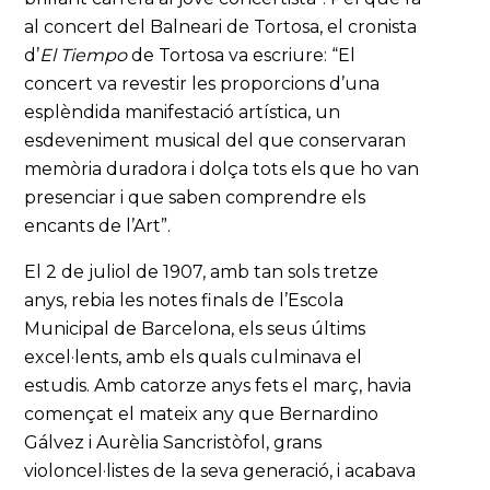
al concert del Balneari de Tortosa, el cronista
d’
El Tiempo
de Tortosa va escriure: “El
concert va revestir les proporcions d’una
esplèndida manifestació artística, un
esdeveniment musical del que conservaran
memòria duradora i dolça tots els que ho van
presenciar i que saben comprendre els
encants de l’Art”.
El 2 de juliol de 1907, amb tan sols tretze
anys, rebia les notes finals de l’Escola
Municipal de Barcelona, els seus últims
excel·lents, amb els quals culminava el
estudis. Amb catorze anys fets el març, havia
començat el mateix any que Bernardino
Gálvez i Aurèlia Sancristòfol, grans
violoncel·listes de la seva generació, i acabava