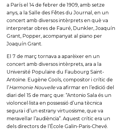
a París el 14 de febrer de 1909, amb setze
anys, a la Salle des Fêtes du Journal, en un
concert amb diversos intèrprets en què va
interpretar obres de Fauré, Dunkler, Joaquín
Grant, Popper, acompanyat al piano per
Joaquín Grant.
El 7 de març tornava a aparèixer en un
concert amb diversos intèrprets, ara a la
Université Populaire du Faubourg Saint-
Antoine. Eugène Cools, compositor i crític de
l’
Harmonie Nouvelle
va afirmar en l’edició del
diari del 15 de març que: “Antonio Sala és un
violoncel·lista en possessió d’una tècnica
segura i d’un estrany virtuosisme, que va
meravellar l’audiència”. Aquest crític era un
dels directors de l’École Galin-Paris-Chevé.