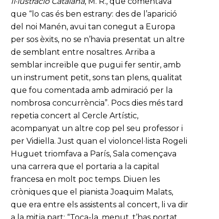
Il·lustració Catalana
, M. R., que comentava
que “lo cas és ben estrany: des de l’aparició
del noi Manén, avui tan conegut a Europa
per sos èxits, no se n’havia presentat un altre
de semblant entre nosaltres. Arriba a
semblar increïble que pugui fer sentir, amb
un instrument petit, sons tan plens, qualitat
que fou comentada amb admiració per la
nombrosa concurrència”. Pocs dies més tard
repetia concert al Cercle Artístic,
acompanyat un altre cop pel seu professor i
per Vidiella. Just quan el violoncel·lista Rogeli
Huguet triomfava a París, Sala començava
una carrera que el portaria a la capital
francesa en molt poc temps. Diuen les
cròniques que el pianista Joaquim Malats,
que era entre els assistents al concert, li va dir
a la mitja part: “Toca-la, menut, t’has portat