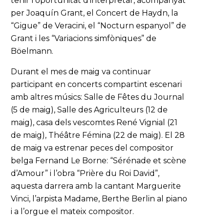
tenir l’oportunitat d’interpretar, acompanyat
per Joaquín Grant, el Concert de Haydn, la
“Gigue” de Veracini, el “Nocturn espanyol” de
Grant i les “Variacions simfòniques” de
Böelmann.
Durant el mes de maig va continuar
participant en concerts compartint escenari
amb altres músics: Salle de Fêtes du Journal
(5 de maig), Salle des Agriculteurs (12 de
maig), casa dels vescomtes René Vignial (21
de maig), Théâtre Fémina (22 de maig). El 28
de maig va estrenar peces del compositor
belga Fernand Le Borne: “Sérénade et scène
d’Amour” i l’obra “Prière du Roi David”,
aquesta darrera amb la cantant Marguerite
Vinci, l’arpista Madame, Berthe Berlin al piano
i a l’orgue el mateix compositor.