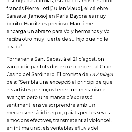
distinguidas familias, estaba el famoso escritor
francés Pierre Loti [Julien Viaud], el célebre
Sarasate [famoso] en París. Bayona es muy
bonito. Biarritz es precioso. Mamá me
encarga un abrazo para Vd y hermanos y Vd
reciba otro muy fuerte de su hijo que no le
olvida”.
Tornarien a Sant Sebastià el 21 d’agost, on
van participar tots dos en un concert al Gran
Casino del Sardinero. El cronista de
La Atalaya
deia: “Sembla una excepció al principi de que
els artistes precoços tenen un mecanisme
avançat però una manca d’expressió i
sentiment; ens va sorprendre amb un
mecanisme sòlid i segur, guiats per les seves
emocions efectives, transmetent al violoncel,
en íntima unió, els veritables efluvis del