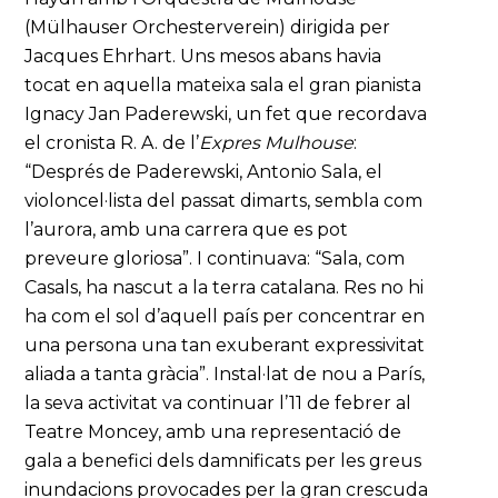
(Mülhauser Orchesterverein) dirigida per
Jacques Ehrhart. Uns mesos abans havia
tocat en aquella mateixa sala el gran pianista
Ignacy Jan Paderewski, un fet que recordava
el cronista R. A. de l’
Expres Mulhouse
:
“Després de Paderewski, Antonio Sala, el
violoncel·lista del passat dimarts, sembla com
l’aurora, amb una carrera que es pot
preveure gloriosa”. I continuava: “Sala, com
Casals, ha nascut a la terra catalana. Res no hi
ha com el sol d’aquell país per concentrar en
una persona una tan exuberant expressivitat
aliada a tanta gràcia”. Instal·lat de nou a París,
la seva activitat va continuar l’11 de febrer al
Teatre Moncey, amb una representació de
gala a benefici dels damnificats per les greus
inundacions provocades per la gran crescuda