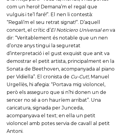
com un heroi! Demana’m el regal que
vulguis i te’l faré!”. El nen li contestà:
“Regali’m el seu retrat signat!”. D’aquell
concert, el crític d’
El Noticiero Universal en
va
dir: “Veritablement és notable que un nen
d’onze anys tingui la seguretat
d’interpretació i el gust exquisit que anit va
demostrar el petit artista, principalment en la
Sonata de Beethoven, acompanyada al piano
per Vidiella”. El cronista de
Cu-Cut!
, Manuel
Urgellès, hi afegia: “Portava mig violoncel,
però els asseguro que si n’hi donen un de
sencer no sé a on hauríem arribat”. Una
caricatura, signada per Junceda,
acompanyava el text; en ella un petit
violoncel amb potes servia de cavall al petit
Antoni.