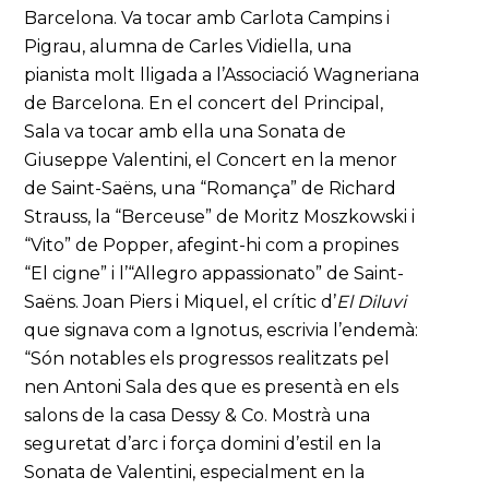
Barcelona. Va tocar amb Carlota Campins i
Pigrau, alumna de Carles Vidiella, una
pianista molt lligada a l’Associació Wagneriana
de Barcelona. En el concert del Principal,
Sala va tocar amb ella una Sonata de
Giuseppe Valentini, el Concert en la menor
de Saint-Saëns, una “Romança” de Richard
Strauss, la “Berceuse” de Moritz Moszkowski i
“Vito” de Popper, afegint-hi com a propines
“El cigne” i l’“Allegro appassionato” de Saint-
Saëns. Joan Piers i Miquel, el crític d’
El Diluvi
que signava com a Ignotus, escrivia l’endemà:
“Són notables els progressos realitzats pel
nen Antoni Sala des que es presentà en els
salons de la casa Dessy & Co. Mostrà una
seguretat d’arc i força domini d’estil en la
Sonata de Valentini, especialment en la