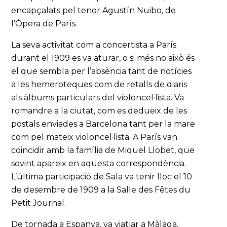
encapçalats pel tenor Agustín Nuibo, de
l’Òpera de París.
La seva activitat com a concertista a París
durant el 1909 es va aturar, o si més no això és
el que sembla per l’absència tant de notícies
a les hemeroteques com de retalls de diaris
als àlbums particulars del violoncel·lista. Va
romandre a la ciutat, com es dedueix de les
postals enviades a Barcelona tant per la mare
com pel mateix violoncel·lista. A París van
coincidir amb la família de Miquel Llobet, que
sovint apareix en aquesta correspondència.
L’última participació de Sala va tenir lloc el 10
de desembre de 1909 a la Salle des Fêtes du
Petit Journal.
De tornada a Espanya, va viatjar a Màlaga,