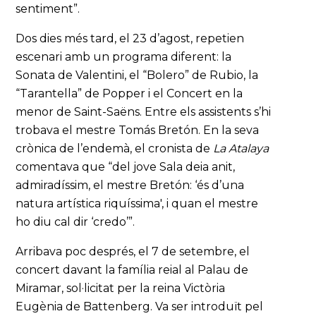
sentiment”.
Dos dies més tard, el 23 d’agost, repetien
escenari amb un programa diferent: la
Sonata de Valentini, el “Bolero” de Rubio, la
“Tarantella” de Popper i el Concert en la
menor de Saint-Saëns. Entre els assistents s’hi
trobava el mestre Tomás Bretón. En la seva
crònica de l’endemà, el cronista de
La Atalaya
comentava que “del jove Sala deia anit,
admiradíssim, el mestre Bretón: ‘és d’una
natura artística riquíssima', i quan el mestre
ho diu cal dir ‘credo’”.
Arribava poc després, el 7 de setembre, el
concert davant la família reial al Palau de
Miramar, sol·licitat per la reina Victòria
Eugènia de Battenberg. Va ser introduït pel