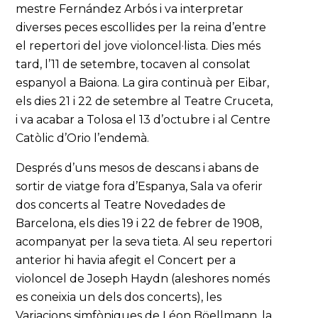
mestre Fernández Arbós i va interpretar
diverses peces escollides per la reina d’entre
el repertori del jove violoncel·lista. Dies més
tard, l’11 de setembre, tocaven al consolat
espanyol a Baiona. La gira continuà per Eibar,
els dies 21 i 22 de setembre al Teatre Cruceta,
i va acabar a Tolosa el 13 d’octubre i al Centre
Catòlic d’Orio l’endemà.
Després d’uns mesos de descans i abans de
sortir de viatge fora d’Espanya, Sala va oferir
dos concerts al Teatre Novedades de
Barcelona, els dies 19 i 22 de febrer de 1908,
acompanyat per la seva tieta. Al seu repertori
anterior hi havia afegit el Concert per a
violoncel de Joseph Haydn (aleshores només
es coneixia un dels dos concerts), les
Variacions simfòniques de Léon Böellmann, la