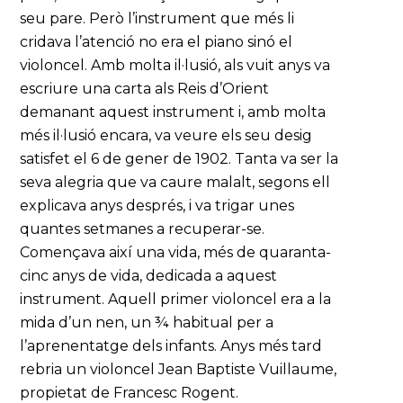
seu pare. Però l’instrument que més li
cridava l’atenció no era el piano sinó el
violoncel. Amb molta il·lusió, als vuit anys va
escriure una carta als Reis d’Orient
demanant aquest instrument i, amb molta
més il·lusió encara, va veure els seu desig
satisfet el 6 de gener de 1902. Tanta va ser la
seva alegria que va caure malalt, segons ell
explicava anys després, i va trigar unes
quantes setmanes a recuperar-se.
Començava així una vida, més de quaranta-
cinc anys de vida, dedicada a aquest
instrument. Aquell primer violoncel era a la
mida d’un nen, un ¾ habitual per a
l’aprenentatge dels infants. Anys més tard
rebria un violoncel Jean Baptiste Vuillaume,
propietat de Francesc Rogent.