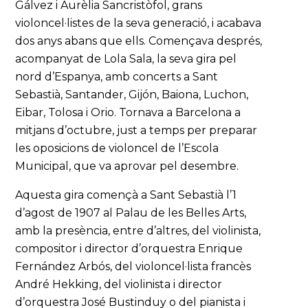
Gálvez i Aurèlia Sancristòfol, grans
violoncel·listes de la seva generació, i acabava
dos anys abans que ells. Començava després,
acompanyat de Lola Sala, la seva gira pel
nord d’Espanya, amb concerts a Sant
Sebastià, Santander, Gijón, Baiona, Luchon,
Eibar, Tolosa i Orio. Tornava a Barcelona a
mitjans d’octubre, just a temps per preparar
les oposicions de violoncel de l’Escola
Municipal, que va aprovar pel desembre.
Aquesta gira començà a Sant Sebastià l’1
d’agost de 1907 al Palau de les Belles Arts,
amb la presència, entre d’altres, del violinista,
compositor i director d’orquestra Enrique
Fernández Arbós, del violoncel·lista francès
André Hekking, del violinista i director
d’orquestra José Bustinduy o del pianista i