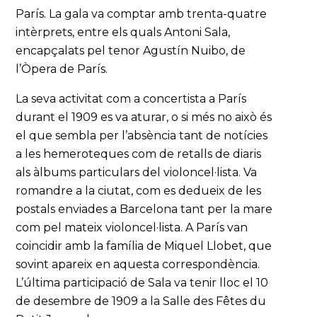
París. La gala va comptar amb trenta-quatre
intèrprets, entre els quals Antoni Sala,
encapçalats pel tenor Agustín Nuibo, de
l’Òpera de París.
La seva activitat com a concertista a París
durant el 1909 es va aturar, o si més no això és
el que sembla per l’absència tant de notícies
a les hemeroteques com de retalls de diaris
als àlbums particulars del violoncel·lista. Va
romandre a la ciutat, com es dedueix de les
postals enviades a Barcelona tant per la mare
com pel mateix violoncel·lista. A París van
coincidir amb la família de Miquel Llobet, que
sovint apareix en aquesta correspondència.
L’última participació de Sala va tenir lloc el 10
de desembre de 1909 a la Salle des Fêtes du