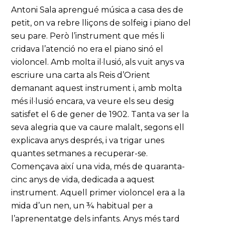
Antoni Sala aprengué música a casa des de
petit, on va rebre lliçons de solfeig i piano del
seu pare. Però l’instrument que més li
cridava l’atenció no era el piano sinó el
violoncel. Amb molta il·lusió, als vuit anys va
escriure una carta als Reis d’Orient
demanant aquest instrument i, amb molta
més il·lusió encara, va veure els seu desig
satisfet el 6 de gener de 1902. Tanta va ser la
seva alegria que va caure malalt, segons ell
explicava anys després, i va trigar unes
quantes setmanes a recuperar-se.
Començava així una vida, més de quaranta-
cinc anys de vida, dedicada a aquest
instrument. Aquell primer violoncel era a la
mida d’un nen, un ¾ habitual per a
l’aprenentatge dels infants. Anys més tard