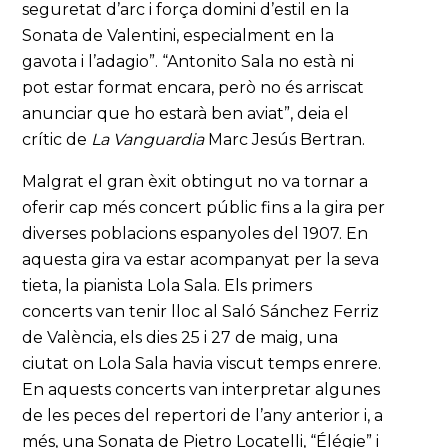
seguretat d’arc i força domini d’estil en la
Sonata de Valentini, especialment en la
gavota i l’adagio”. “Antonito Sala no està ni
pot estar format encara, però no és arriscat
anunciar que ho estarà ben aviat”, deia el
crític de
La Vanguardia
Marc Jesús Bertran.
Malgrat el gran èxit obtingut no va tornar a
oferir cap més concert públic fins a la gira per
diverses poblacions espanyoles del 1907. En
aquesta gira va estar acompanyat per la seva
tieta, la pianista Lola Sala. Els primers
concerts van tenir lloc al Saló Sánchez Ferriz
de València, els dies 25 i 27 de maig, una
ciutat on Lola Sala havia viscut temps enrere.
En aquests concerts van interpretar algunes
de les peces del repertori de l’any anterior i, a
més, una Sonata de Pietro Locatelli, “Élégie” i