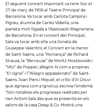
El següent concert important va tenir lloc el
27 de març de 1906 al Teatre Principal de
Barcelona. Va tocar amb Carlota Campins i
Pigrau, alumna de Carles Vidiella, una
pianista molt lligada a l’Associació Wagneriana
de Barcelona. En el concert del Principal,
Sala va tocar amb ella una Sonata de
Giuseppe Valentini, el Concert en la menor
de Saint-Saëns, una “Romança” de Richard
Strauss, la “Berceuse” de Moritz Moszkowski i
“Vito” de Popper, afegint-hi com a propines
“El cigne” i l’“Allegro appassionato” de Saint-
Saëns. Joan Piers i Miquel, el crític d’
El Diluvi
que signava com a Ignotus, escrivia l’endemà:
“Són notables els progressos realitzats pel
nen Antoni Sala des que es presentà en els
salons de la casa Dessy & Co. Mostrà una