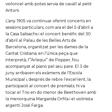
violoncel amb potes servia de cavall al petit
Antoni.
L’any 1905 va continuar oferint concerts en
sessions particulars, com ara el del 5 d’abril a
la Casa Salisachs i el concert benèfic del 30
d’abril al Palau de les Belles Arts de
Barcelona, organitzat per les dames de la
Caritat Cristiana; en l’única peça que
interpretà, l’”Arlequí” de Popper, fou
acompanyat al piano pel seu pare. El 3 de
juny arribaven els exàmens de l’Escola
Municipal i, després de rebre l’excel·lent, la
participació al concert de premiats; hi va
tocar el Trio en do menor de Beethoven amb
la menorquina Margarida Orfila i el violinista
argentí José Farga.