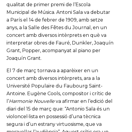
qualitat de primer premi de l’Escola
Municipal de Música. Antoni Sala va debutar
a París el 14 de febrer de 1909, amb setze
anys, a la Salle des Fêtes du Journal, en un
concert amb diversos intèrprets en què va
interpretar obres de Fauré, Dunkler, Joaquín
Grant, Popper, acompanyat al piano per
Joaquín Grant.
El 7 de març tornava a aparèixer en un
concert amb diversos intèrprets, ara a la
Université Populaire du Faubourg Saint-
Antoine. Eugène Cools, compositor i crític de
l’
Harmonie Nouvelle
va afirmar en l’edició del
diari del 15 de març que: “Antonio Sala és un
violoncel·lista en possessió d’una tècnica
segura i d’un estrany virtuosisme, que va
meravellar l’audiència”. Aquest crític era un