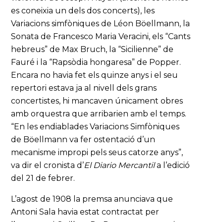
es coneixia un dels dos concerts), les
Variacions simfòniques de Léon Böellmann, la
Sonata de Francesco Maria Veracini, els “Cants
hebreus” de Max Bruch, la “Sicilienne” de
Fauré i la “Rapsòdia hongaresa” de Popper.
Encara no havia fet els quinze anys i el seu
repertori estava ja al nivell dels grans
concertistes, hi mancaven únicament obres
amb orquestra que arribarien amb el temps.
“En les endiablades Variacions Simfòniques
de Böellmann va fer ostentació d’un
mecanisme impropi pels seus catorze anys”,
va dir el cronista d’
El Diario Mercantil
a l’edició
del 21 de febrer.
L’agost de 1908 la premsa anunciava que
Antoni Sala havia estat contractat per