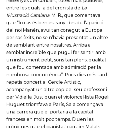
ressenyes del concert, totes molt positives,
entre les quals la del cronista de
La
Il·lustració Catalana
, M. R., que comentava
que “lo cas és ben estrany: des de l’aparició
del noi Manén, avui tan conegut a Europa
per sos èxits, no se n’havia presentat un altre
de semblant entre nosaltres. Arriba a
semblar increïble que pugui fer sentir, amb
un instrument petit, sons tan plens, qualitat
que fou comentada amb admiració per la
nombrosa concurrència”. Pocs dies més tard
repetia concert al Cercle Artístic,
acompanyat un altre cop pel seu professor i
per Vidiella. Just quan el violoncel·lista Rogeli
Huguet triomfava a París, Sala començava
una carrera que el portaria a la capital
francesa en molt poc temps. Diuen les
cròniques que el pianista Joaquim Malats,