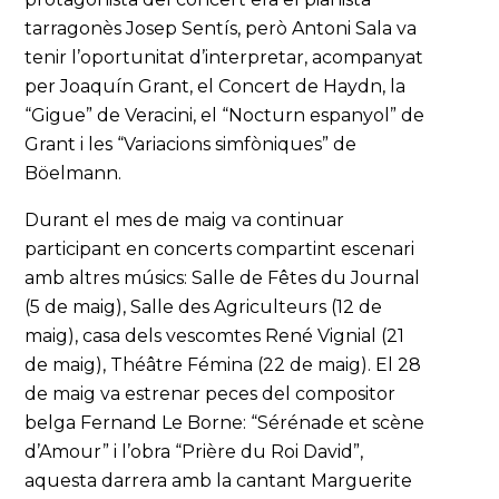
tarragonès Josep Sentís, però Antoni Sala va
tenir l’oportunitat d’interpretar, acompanyat
per Joaquín Grant, el Concert de Haydn, la
“Gigue” de Veracini, el “Nocturn espanyol” de
Grant i les “Variacions simfòniques” de
Böelmann.
Durant el mes de maig va continuar
participant en concerts compartint escenari
amb altres músics: Salle de Fêtes du Journal
(5 de maig), Salle des Agriculteurs (12 de
maig), casa dels vescomtes René Vignial (21
de maig), Théâtre Fémina (22 de maig). El 28
de maig va estrenar peces del compositor
belga Fernand Le Borne: “Sérénade et scène
d’Amour” i l’obra “Prière du Roi David”,
aquesta darrera amb la cantant Marguerite