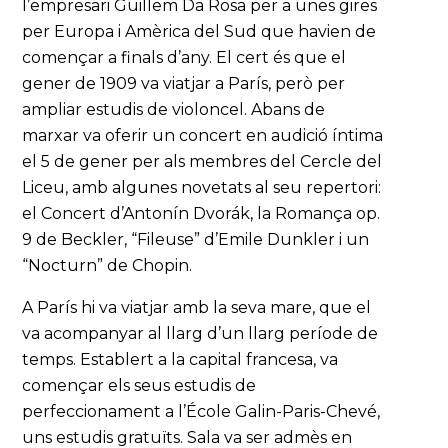
l’empresari Guillem Da Rosa per a unes gires
per Europa i Amèrica del Sud que havien de
començar a finals d’any. El cert és que el
gener de 1909 va viatjar a París, però per
ampliar estudis de violoncel. Abans de
marxar va oferir un concert en audició íntima
el 5 de gener per als membres del Cercle del
Liceu, amb algunes novetats al seu repertori:
el Concert d’Antonín Dvorák, la Romança op.
9 de Beckler, “Fileuse” d’Emile Dunkler i un
“Nocturn” de Chopin.
A París hi va viatjar amb la seva mare, que el
va acompanyar al llarg d’un llarg període de
temps. Establert a la capital francesa, va
començar els seus estudis de
perfeccionament a l’École Galin-Paris-Chevé,
uns estudis gratuïts. Sala va ser admès en