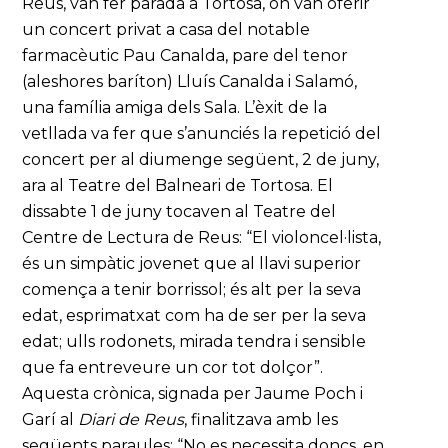
Reus, van fer parada a Tortosa, on van oferir
un concert privat a casa del notable
farmacèutic Pau Canalda, pare del tenor
(aleshores baríton) Lluís Canalda i Salamó,
una família amiga dels Sala. L’èxit de la
vetllada va fer que s’anunciés la repetició del
concert per al diumenge següent, 2 de juny,
ara al Teatre del Balneari de Tortosa. El
dissabte 1 de juny tocaven al Teatre del
Centre de Lectura de Reus: “El violoncel·lista,
és un simpàtic jovenet que al llavi superior
comença a tenir borrissol; és alt per la seva
edat, esprimatxat com ha de ser per la seva
edat; ulls rodonets, mirada tendra i sensible
que fa entreveure un cor tot dolçor”.
Aquesta crònica, signada per Jaume Poch i
Garí al
Diari de Reus
, finalitzava amb les
següents paraules: “No es necessita doncs, en