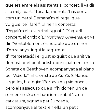
que era entre els assistents al concert, li va dir
a la mitja part: “Toca-la, menut, t’has portat
com un heroi! Demana’m el regal que
vulguis i te’l faré!”. El nen li contestà:
“Regali’m el seu retrat signat!”. D’aquell
concert, el crític d’
El Noticiero Universal en
va
dir: “Veritablement és notable que un nen
d’onze anys tingui la seguretat
d’interpretació i el gust exquisit que anit va
demostrar el petit artista, principalment en la
Sonata de Beethoven, acompanyada al piano
per Vidiella”. El cronista de
Cu-Cut!
, Manuel
Urgellès, hi afegia: “Portava mig violoncel,
però els asseguro que si n’hi donen un de
sencer no sé a on hauríem arribat”. Una
caricatura, signada per Junceda,
acompanyava el text; en ella un petit