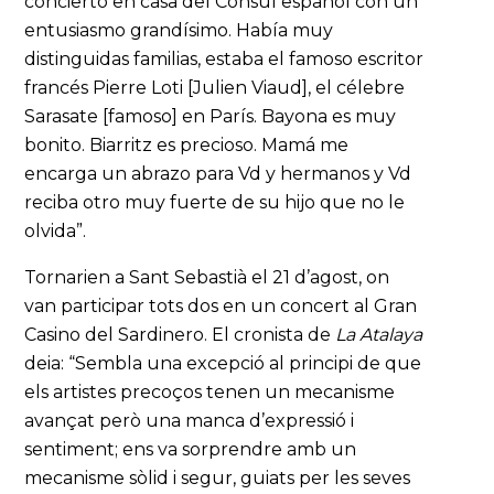
concierto en casa del Cónsul español con un
entusiasmo grandísimo. Había muy
distinguidas familias, estaba el famoso escritor
francés Pierre Loti [Julien Viaud], el célebre
Sarasate [famoso] en París. Bayona es muy
bonito. Biarritz es precioso. Mamá me
encarga un abrazo para Vd y hermanos y Vd
reciba otro muy fuerte de su hijo que no le
olvida”.
Tornarien a Sant Sebastià el 21 d’agost, on
van participar tots dos en un concert al Gran
Casino del Sardinero. El cronista de
La Atalaya
deia: “Sembla una excepció al principi de que
els artistes precoços tenen un mecanisme
avançat però una manca d’expressió i
sentiment; ens va sorprendre amb un
mecanisme sòlid i segur, guiats per les seves