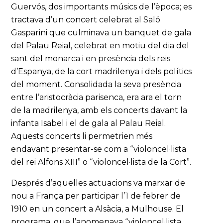
Guervós, dos importants músics de l’època; es
tractava d’un concert celebrat al Saló
Gasparini que culminava un banquet de gala
del Palau Reial, celebrat en motiu del dia del
sant del monarca i en presència dels reis
d’Espanya, de la cort madrilenya i dels polítics
del moment. Consolidada la seva presència
entre l’aristocràcia parisenca, era ara el torn
de la madrilenya, amb els concerts davant la
infanta Isabel i el de gala al Palau Reial.
Aquests concerts li permetrien més
endavant presentar-se com a “violoncel·lista
del rei Alfons XIII” o “violoncel·lista de la Cort”.
Després d’aquelles actuacions va marxar de
nou a França per participar l’1 de febrer de
1910 en un concert a Alsàcia, a Mulhouse. El
programa, que l’anomenava “violoncel·lista