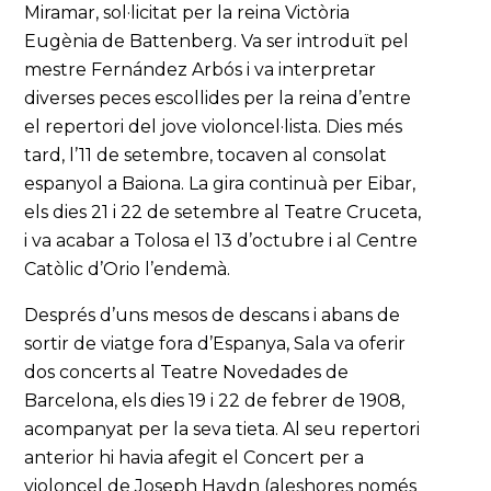
Miramar, sol·licitat per la reina Victòria
Eugènia de Battenberg. Va ser introduït pel
mestre Fernández Arbós i va interpretar
diverses peces escollides per la reina d’entre
el repertori del jove violoncel·lista. Dies més
tard, l’11 de setembre, tocaven al consolat
espanyol a Baiona. La gira continuà per Eibar,
els dies 21 i 22 de setembre al Teatre Cruceta,
i va acabar a Tolosa el 13 d’octubre i al Centre
Catòlic d’Orio l’endemà.
Després d’uns mesos de descans i abans de
sortir de viatge fora d’Espanya, Sala va oferir
dos concerts al Teatre Novedades de
Barcelona, els dies 19 i 22 de febrer de 1908,
acompanyat per la seva tieta. Al seu repertori
anterior hi havia afegit el Concert per a
violoncel de Joseph Haydn (aleshores només