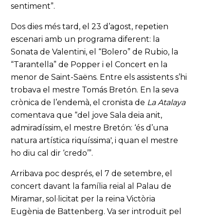
sentiment”.
Dos dies més tard, el 23 d’agost, repetien
escenari amb un programa diferent: la
Sonata de Valentini, el “Bolero” de Rubio, la
“Tarantella” de Popper i el Concert en la
menor de Saint-Saëns. Entre els assistents s’hi
trobava el mestre Tomás Bretón. En la seva
crònica de l’endemà, el cronista de
La Atalaya
comentava que “del jove Sala deia anit,
admiradíssim, el mestre Bretón: ‘és d’una
natura artística riquíssima', i quan el mestre
ho diu cal dir ‘credo’”.
Arribava poc després, el 7 de setembre, el
concert davant la família reial al Palau de
Miramar, sol·licitat per la reina Victòria
Eugènia de Battenberg. Va ser introduït pel