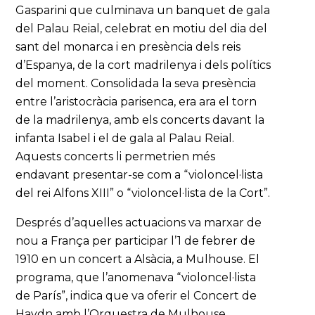
Gasparini que culminava un banquet de gala
del Palau Reial, celebrat en motiu del dia del
sant del monarca i en presència dels reis
d’Espanya, de la cort madrilenya i dels polítics
del moment. Consolidada la seva presència
entre l’aristocràcia parisenca, era ara el torn
de la madrilenya, amb els concerts davant la
infanta Isabel i el de gala al Palau Reial.
Aquests concerts li permetrien més
endavant presentar-se com a “violoncel·lista
del rei Alfons XIII” o “violoncel·lista de la Cort”.
Després d’aquelles actuacions va marxar de
nou a França per participar l’1 de febrer de
1910 en un concert a Alsàcia, a Mulhouse. El
programa, que l’anomenava “violoncel·lista
de París”, indica que va oferir el Concert de
Haydn amb l’Orquestra de Mulhouse