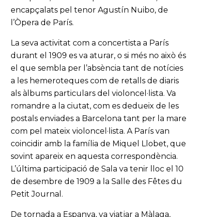
encapçalats pel tenor Agustín Nuibo, de
l’Òpera de París.
La seva activitat com a concertista a París
durant el 1909 es va aturar, o si més no això és
el que sembla per l’absència tant de notícies
a les hemeroteques com de retalls de diaris
als àlbums particulars del violoncel·lista. Va
romandre a la ciutat, com es dedueix de les
postals enviades a Barcelona tant per la mare
com pel mateix violoncel·lista. A París van
coincidir amb la família de Miquel Llobet, que
sovint apareix en aquesta correspondència.
L’última participació de Sala va tenir lloc el 10
de desembre de 1909 a la Salle des Fêtes du
Petit Journal.
De tornada a Espanya, va viatjar a Màlaga,