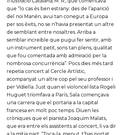
Il·lustració Catalana
, M. R., que comentava
que “lo cas és ben estrany: des de l’aparició
del noi Manén, avui tan conegut a Europa
per sos èxits, no se n’havia presentat un altre
de semblant entre nosaltres. Arriba a
semblar increïble que pugui fer sentir, amb
un instrument petit, sons tan plens, qualitat
que fou comentada amb admiració per la
nombrosa concurrència”. Pocs dies més tard
repetia concert al Cercle Artístic,
acompanyat un altre cop pel seu professor i
per Vidiella. Just quan el violoncel·lista Rogeli
Huguet triomfava a París, Sala començava
una carrera que el portaria a la capital
francesa en molt poc temps. Diuen les
cròniques que el pianista Joaquim Malats,
que era entre els assistents al concert, li va dir
a la mitja part: “Toca-la, menut, t’has portat