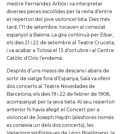
mestre Fernández Arbós i va interpretar
diverses peces escollides per la reina d’entre
el repertori del jove violoncel·lista. Dies més
tard, l’11 de setembre, tocaven al consolat
espanyol a Baiona. La gira continuà per Eibar,
els dies 21 i 22 de setembre al Teatre Cruceta,
i va acabar a Tolosa el 13 d’octubre i al Centre
Catòlic d’Orio l’endemà.
Després d’uns mesos de descans i abans de
sortir de viatge fora d’Espanya, Sala va oferir
dos concerts al Teatre Novedades de
Barcelona, els dies 19 i 22 de febrer de 1908,
acompanyat per la seva tieta. Al seu repertori
anterior hi havia afegit el Concert per a
violoncel de Joseph Haydn (aleshores només
es coneixia un dels dos concerts), les
Variacions simfòniques de Léon Böellmann, la