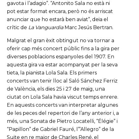
gavota i l’adagio”. “Antonito Sala no està ni
pot estar format encara, però no és arriscat
anunciar que ho estarà ben aviat”, deia el
crític de
La Vanguardia
Marc Jesús Bertran.
Malgrat el gran èxit obtingut no va tornar a
oferir cap més concert públic fins a la gira per
diverses poblacions espanyoles del 1907. En
aquesta gira va estar acompanyat per la seva
tieta, la pianista Lola Sala. Els primers
concerts van tenir lloc al Saló Sánchez Ferriz
de València, els dies 25 i 27 de maig, una
ciutat on Lola Sala havia viscut temps enrere.
En aquests concerts van interpretar algunes
de les peces del repertori de l’any anterior i, a
més, una Sonata de Pietro Locatelli, “Élégie” i
“Papillon” de Gabriel Fauré, l’”Allegro” de la
Suite en re major de Charles René, el