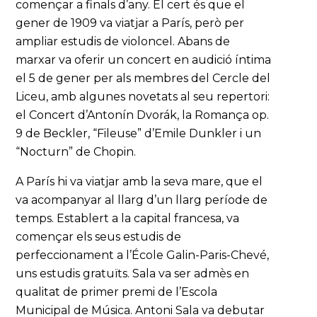
començar a finals d’any. El cert és que el
gener de 1909 va viatjar a París, però per
ampliar estudis de violoncel. Abans de
marxar va oferir un concert en audició íntima
el 5 de gener per als membres del Cercle del
Liceu, amb algunes novetats al seu repertori:
el Concert d’Antonín Dvorák, la Romança op.
9 de Beckler, “Fileuse” d’Emile Dunkler i un
“Nocturn” de Chopin.
A París hi va viatjar amb la seva mare, que el
va acompanyar al llarg d’un llarg període de
temps. Establert a la capital francesa, va
començar els seus estudis de
perfeccionament a l’École Galin-Paris-Chevé,
uns estudis gratuïts. Sala va ser admès en
qualitat de primer premi de l’Escola
Municipal de Música. Antoni Sala va debutar