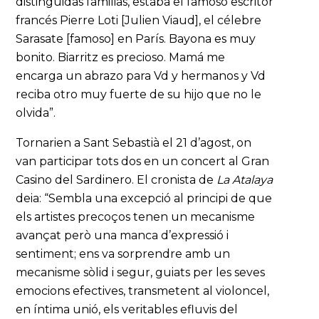
distinguidas familias, estaba el famoso escritor
francés Pierre Loti [Julien Viaud], el célebre
Sarasate [famoso] en París. Bayona es muy
bonito. Biarritz es precioso. Mamá me
encarga un abrazo para Vd y hermanos y Vd
reciba otro muy fuerte de su hijo que no le
olvida”.
Tornarien a Sant Sebastià el 21 d’agost, on
van participar tots dos en un concert al Gran
Casino del Sardinero. El cronista de
La Atalaya
deia: “Sembla una excepció al principi de que
els artistes precoços tenen un mecanisme
avançat però una manca d’expressió i
sentiment; ens va sorprendre amb un
mecanisme sòlid i segur, guiats per les seves
emocions efectives, transmetent al violoncel,
en íntima unió, els veritables efluvis del