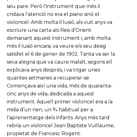
seu pare. Però l’instrument que més li
cridava l’atenció no era el piano sinó el
violoncel. Amb molta il·lusió, als vuit anys va
escriure una carta als Reis d’Orient
demanant aquest instrument i, amb molta
més il·lusió encara, va veure els seu desig
satisfet el 6 de gener de 1902. Tanta va ser la
seva alegria que va caure malalt, segons ell
explicava anys després, i va trigar unes
quantes setmanes a recuperar-se.
Començava així una vida, més de quaranta-
cinc anys de vida, dedicada a aquest
instrument. Aquell primer violoncel era a la
mida d’un nen, un ¾ habitual per a
l’aprenentatge dels infants. Anys més tard
rebria un violoncel Jean Baptiste Vuillaume,
propietat de Francesc Rogent.