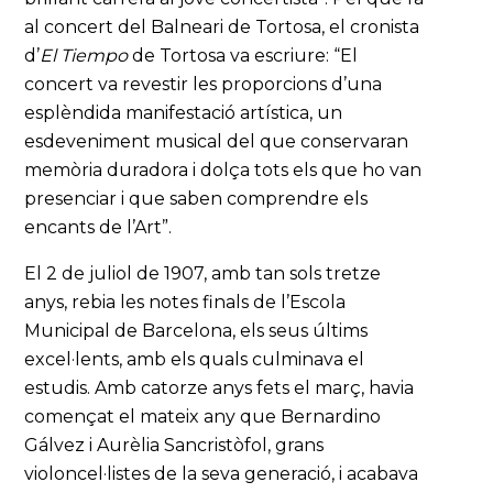
al concert del Balneari de Tortosa, el cronista
d’
El Tiempo
de Tortosa va escriure: “El
concert va revestir les proporcions d’una
esplèndida manifestació artística, un
esdeveniment musical del que conservaran
memòria duradora i dolça tots els que ho van
presenciar i que saben comprendre els
encants de l’Art”.
El 2 de juliol de 1907, amb tan sols tretze
anys, rebia les notes finals de l’Escola
Municipal de Barcelona, els seus últims
excel·lents, amb els quals culminava el
estudis. Amb catorze anys fets el març, havia
començat el mateix any que Bernardino
Gálvez i Aurèlia Sancristòfol, grans
violoncel·listes de la seva generació, i acabava