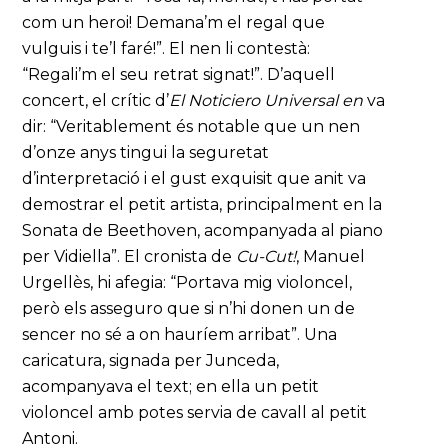
com un heroi! Demana’m el regal que
vulguis i te’l faré!”. El nen li contestà:
“Regali’m el seu retrat signat!”. D’aquell
concert, el crític d’
El Noticiero Universal en
va
dir: “Veritablement és notable que un nen
d’onze anys tingui la seguretat
d’interpretació i el gust exquisit que anit va
demostrar el petit artista, principalment en la
Sonata de Beethoven, acompanyada al piano
per Vidiella”. El cronista de
Cu-Cut!
, Manuel
Urgellès, hi afegia: “Portava mig violoncel,
però els asseguro que si n’hi donen un de
sencer no sé a on hauríem arribat”. Una
caricatura, signada per Junceda,
acompanyava el text; en ella un petit
violoncel amb potes servia de cavall al petit
Antoni.