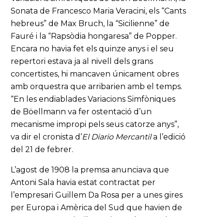
Sonata de Francesco Maria Veracini, els “Cants
hebreus” de Max Bruch, la “Sicilienne” de
Fauré i la “Rapsòdia hongaresa” de Popper.
Encara no havia fet els quinze anys i el seu
repertori estava ja al nivell dels grans
concertistes, hi mancaven únicament obres
amb orquestra que arribarien amb el temps.
“En les endiablades Variacions Simfòniques
de Böellmann va fer ostentació d’un
mecanisme impropi pels seus catorze anys”,
va dir el cronista d’
El Diario Mercantil
a l’edició
del 21 de febrer.
L’agost de 1908 la premsa anunciava que
Antoni Sala havia estat contractat per
l’empresari Guillem Da Rosa per a unes gires
per Europa i Amèrica del Sud que havien de