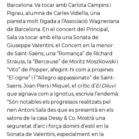
Barcelona. Va tocar amb Carlota Campins i
Pigrau, alumna de Carles Vidiella, una
pianista molt lligada a l’Associació Wagneriana
de Barcelona. En el concert del Principal,
Sala va tocar amb ella una Sonata de
Giuseppe Valentini, el Concert en la menor
de Saint-Saëns, una “Romança” de Richard
Strauss, la “Berceuse” de Moritz Moszkowski i
“Vito” de Popper, afegint-hi com a propines
“El cigne” i l’“Allegro appassionato” de Saint-
Saëns. Joan Piers i Miquel, el crític d’
El Diluvi
que signava com a Ignotus, escrivia l’endemà:
“Són notables els progressos realitzats pel
nen Antoni Sala des que es presentà en els
salons de la casa Dessy & Co. Mostrà una
seguretat d’arc i força domini d’estil en la
Sonata de Valentini, especialment en la