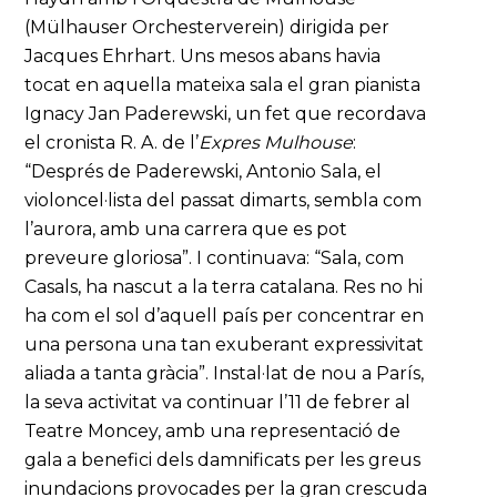
(Mülhauser Orchesterverein) dirigida per
Jacques Ehrhart. Uns mesos abans havia
tocat en aquella mateixa sala el gran pianista
Ignacy Jan Paderewski, un fet que recordava
el cronista R. A. de l’
Expres Mulhouse
:
“Després de Paderewski, Antonio Sala, el
violoncel·lista del passat dimarts, sembla com
l’aurora, amb una carrera que es pot
preveure gloriosa”. I continuava: “Sala, com
Casals, ha nascut a la terra catalana. Res no hi
ha com el sol d’aquell país per concentrar en
una persona una tan exuberant expressivitat
aliada a tanta gràcia”. Instal·lat de nou a París,
la seva activitat va continuar l’11 de febrer al
Teatre Moncey, amb una representació de
gala a benefici dels damnificats per les greus
inundacions provocades per la gran crescuda