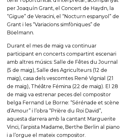
tenir l’oportunitat d’interpretar, acompanyat
per Joaquín Grant, el Concert de Haydn, la
“Gigue” de Veracini, el “Nocturn espanyol” de
Grant i les “Variacions simfòniques” de
Böelmann.
Durant el mes de maig va continuar
participant en concerts compartint escenari
amb altres músics: Salle de Fêtes du Journal
(5 de maig), Salle des Agriculteurs (12 de
maig), casa dels vescomtes René Vignial (21
de maig), Théâtre Fémina (22 de maig). El 28
de maig va estrenar peces del compositor
belga Fernand Le Borne: “Sérénade et scène
d’Amour” i l’obra “Prière du Roi David”,
aquesta darrera amb la cantant Marguerite
Vinci, l’arpista Madame, Berthe Berlin al piano
i a l’orgue el mateix compositor.