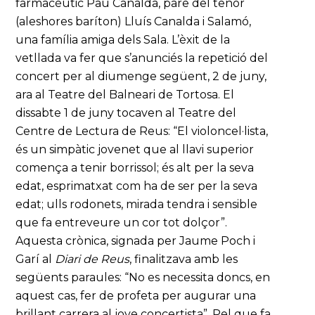
farmacèutic Pau Canalda, pare del tenor
(aleshores baríton) Lluís Canalda i Salamó,
una família amiga dels Sala. L’èxit de la
vetllada va fer que s’anunciés la repetició del
concert per al diumenge següent, 2 de juny,
ara al Teatre del Balneari de Tortosa. El
dissabte 1 de juny tocaven al Teatre del
Centre de Lectura de Reus: “El violoncel·lista,
és un simpàtic jovenet que al llavi superior
comença a tenir borrissol; és alt per la seva
edat, esprimatxat com ha de ser per la seva
edat; ulls rodonets, mirada tendra i sensible
que fa entreveure un cor tot dolçor”.
Aquesta crònica, signada per Jaume Poch i
Garí al
Diari de Reus
, finalitzava amb les
següents paraules: “No es necessita doncs, en
aquest cas, fer de profeta per augurar una
brillant carrera al jove concertista”. Pel que fa