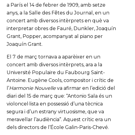
a París el 14 de febrer de 1909, amb setze
anys, a la Salle des Fêtes du Journal, en un
concert amb diversos intèrprets en què va
interpretar obres de Fauré, Dunkler, Joaquín
Grant, Popper, acompanyat al piano per
Joaquín Grant.
El 7 de març tornava a aparèixer en un
concert amb diversos intèrprets, ara a la
Université Populaire du Faubourg Saint-
Antoine. Eugène Cools, compositor i crític de
l’
Harmonie Nouvelle
va afirmar en l’edició del
diari del 15 de març que: “Antonio Sala és un
violoncel·lista en possessió d’una tècnica
segura i d’un estrany virtuosisme, que va
meravellar l’audiència”. Aquest crític era un
dels directors de l’École Galin-Paris-Chevé.