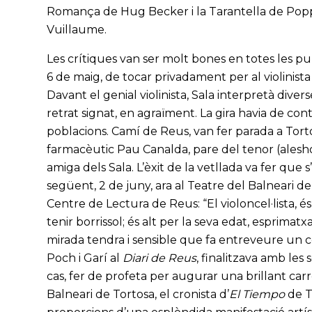
Romança de Hug Becker i la Tarantella de Popper
Vuillaume.
Les crítiques van ser molt bones en totes les publ
6 de maig, de tocar privadament per al violinist
Davant el genial violinista, Sala interpretà div
retrat signat, en agraïment. La gira havia de cont
poblacions. Camí de Reus, van fer parada a Torto
farmacèutic Pau Canalda, pare del tenor (alesho
amiga dels Sala. L’èxit de la vetllada va fer que
següent, 2 de juny, ara al Teatre del Balneari de
Centre de Lectura de Reus: “El violoncel·lista, 
tenir borrissol; és alt per la seva edat, esprimat
mirada tendra i sensible que fa entreveure un c
Poch i Garí al
Diari de Reus
, finalitzava amb les
cas, fer de profeta per augurar una brillant carr
Balneari de Tortosa, el cronista d’
El Tiempo
de T