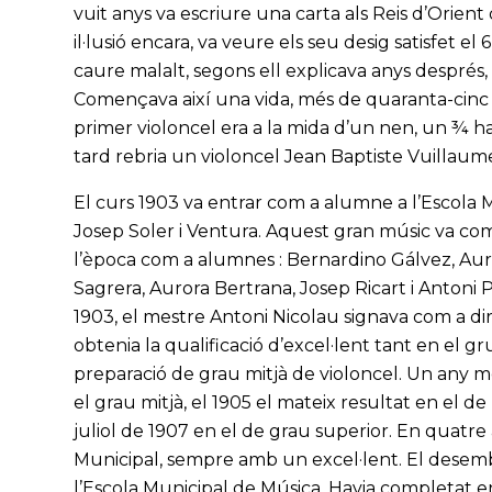
vuit anys va escriure una carta als Reis d’Ori
il·lusió encara, va veure els seu desig satisfet e
caure malalt, segons ell explicava anys després,
Començava així una vida, més de quaranta-cinc 
primer violoncel era a la mida d’un nen, un ¾ h
tard rebria un violoncel Jean Baptiste Vuillaum
El curs 1903 va entrar com a alumne a l’Escola 
Josep Soler i Ventura. Aquest gran músic va com
l’època com a alumnes : Bernardino Gálvez, Aurè
Sagrera, Aurora Bertrana, Josep Ricart i Antoni 
1903, el mestre Antoni Nicolau signava com a dire
obtenia la qualificació d’excel·lent tant en el 
preparació de grau mitjà de violoncel. Un any mé
el grau mitjà, el 1905 el mateix resultat en el de
juliol de 1907 en el de grau superior. En quatre a
Municipal, sempre amb un excel·lent. El desemb
l’Escola Municipal de Música. Havia completat 