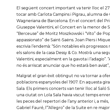
El següent concert important va tenir lloc el 2
tocar amb Carlota Campins i Pigrau, alumna de Car
Wagneriana de Barcelona. En el concert del Prin
Giuseppe Valentini, el Concert en la menor de 
“Berceuse” de Moritz Moszkowski i “Vito” de Popp
appassionato” de Saint-Saëns. Joan Piers i Miquel,
escrivia l’endemà: “Són notables els progressos 
els salons de la casa Dessy & Co. Mostrà una segu
Valentini, especialment en la gavota i l’adagio”.
no és arriscat anunciar que ho estarà ben aviat”, 
Malgrat el gran èxit obtingut no va tornar a ofer
poblacions espanyoles del 1907. En aquesta gira 
Sala. Els primers concerts van tenir lloc al Saló 
una ciutat on Lola Sala havia viscut temps enre
les peces del repertori de l’any anterior i, a més,
Gabriel Fauré, l’”Allegro” de la Suite en re majo