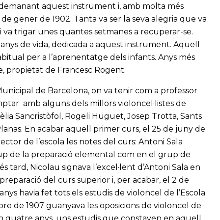
ent demanant aquest instrument i, amb molta més
l 6 de gener de 1902. Tanta va ser la seva alegria que va
 i va trigar unes quantes setmanes a recuperar-se.
anys de vida, dedicada a aquest instrument. Aquell
abitual per a l’aprenentatge dels infants. Anys més
e, propietat de Francesc Rogent.
Municipal de Barcelona, on va tenir com a professor
ptar amb alguns dels millors violoncel·listes de
lia Sancristòfol, Rogeli Huguet, Josep Trotta, Sants
Planas. En acabar aquell primer curs, el 25 de juny de
ctor de l’escola les notes del curs: Antoni Sala
grup de la preparació elemental com en el grup de
s tard, Nicolau signava l’excel·lent d’Antoni Sala en
 preparació del curs superior i, per acabar, el 2 de
nys havia fet tots els estudis de violoncel de l’Escola
re de 1907 guanyava les oposicions de violoncel de
en quatre anys, uns estudis que constaven en aquell