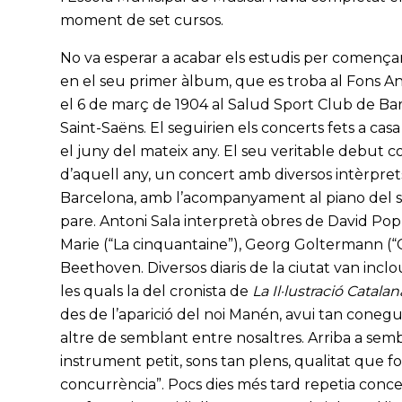
moment de set cursos.
No va esperar a acabar els estudis per començar
en el seu primer àlbum, que es troba al Fons Ant
el 6 de març de 1904 al Salud Sport Club de Bar
Saint-Saëns. El seguirien els concerts fets a casa 
el juny del mateix any. El seu veritable debut c
d’aquell any, un concert amb diversos intèrprets
Barcelona, amb l’acompanyament al piano del seu
pare. Antoni Sala interpretà obres de David Pop
Marie (“La cinquantaine”), Georg Goltermann (“C
Beethoven. Diversos diaris de la ciutat van inclo
les quals la del cronista de
La Il·lustració Catalan
des de l’aparició del noi Manén, avui tan conegu
altre de semblant entre nosaltres. Arriba a sem
instrument petit, sons tan plens, qualitat que
concurrència”. Pocs dies més tard repetia conce