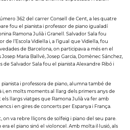
 número 362 del carrer Consell de Cent, a les quatre
re fou el pianista i professor de piano igualadí
lonina Ramona Julià i Granell. Salvador Sala fou
e l’Escola Vidiella i, a l’igual que Vidiella, fou
ovedades de Barcelona, on participava a més en el
 Josep Maria Ballvé, Josep Garcia, Domènec Sánchez,
 de Salvador Sala fou el pianista Alexandre Ribó i
 pianista i professora de piano, alumna també de
lià i, en molts moments al llarg dels primers anys de
t els llargs viatges que Ramona Julià va fer amb
encs i en gires de concerts per Espanya i França.
on va rebre lliçons de solfeig i piano del seu pare.
era el piano sinó el violoncel. Amb molta il·lusió, als