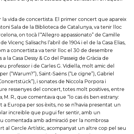
 la vida de concertista. El primer concert que apareix
oni Sala de la Biblioteca de Catalunya, va tenir lloc
celona, on tocà l’“Allegro appassionato” de Camille
de Vicenç Salisachs l’abril de 1904 i el de la Casa Elias,
om a concertista va tenir lloc el 30 de desembre
 a la Casa Dessy & Co del Passeig de Gràcia de
 professor i de Carles G. Vidiella, molt amic del
per (“Warum?”), Saint-Saëns (“Le cigne”), Gabriel
oncertstück”), i sonates de Niccola Porpora i
ure ressenyes del concert, totes molt positives, entre
a
, M. R., que comentava que “lo cas és ben estrany:
t a Europa per sos èxits, no se n’havia presentat un
blar increïble que pugui fer sentir, amb un
 fou comentada amb admiració per la nombrosa
rt al Cercle Artístic, acompanyat un altre cop pel seu