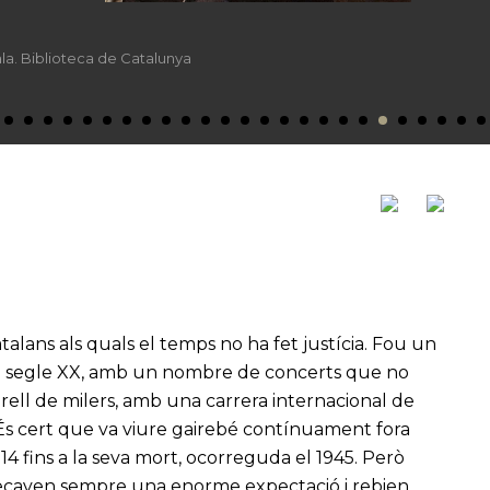
ala. Biblioteca de Catalunya
atalans als quals el temps no ha fet justícia. Fou un
del segle XX, amb un nombre de concerts que no
rell de milers, amb una carrera internacional de
 És cert que va viure gairebé contínuament fora
4 fins a la seva mort, ocorreguda el 1945. Però
ixecaven sempre una enorme expectació i rebien