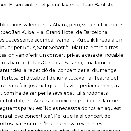
. El seu violoncel ja era llavors el Jean Baptiste
icacions valencianes. Abans, però, va tenir l’ocasió, el
a txec Jan Kubelik al Grand Hotel de Barcelona.
erses peces sense acompanyament. Kubelik li regalà un
inuar per Reus, Sant Sebastià i Biarritz, entre altres
sa, on van oferir un concert privat a casa del notable
res baríton) Lluís Canalda i Salamó, una família
 s’anunciés la repetició del concert per al diumenge
 Tortosa. El dissabte 1 de juny tocaven al Teatre del
és un simpàtic jovenet que al llavi superior comença a
xat com ha de ser per la seva edat; ulls rodonets,
or tot dolçor”. Aquesta crònica, signada per Jaume
 següents paraules: “No es necessita doncs, en aquest
era al jove concertista”. Pel que fa al concert del
ortosa va escriure: “El concert va revestir les