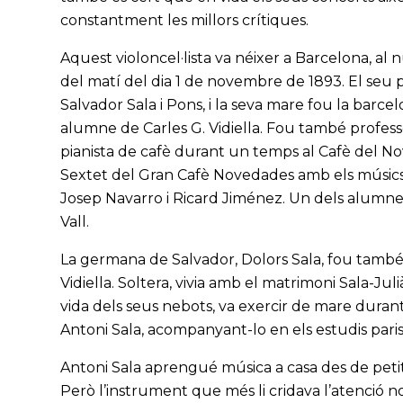
constantment les millors crítiques.
Aquest violoncel·lista va néixer a Barcelona, al
del matí del dia 1 de novembre de 1893. El seu pa
Salvador Sala i Pons, i la seva mare fou la barce
alumne de Carles G. Vidiella. Fou també professor d
pianista de cafè durant un temps al Cafè del N
Sextet del Gran Cafè Novedades amb els músics
Josep Navarro i Ricard Jiménez. Un dels alumnes
Vall.
La germana de Salvador, Dolors Sala, fou també
Vidiella. Soltera, vivia amb el matrimoni Sala-Ju
vida dels seus nebots, va exercir de mare duran
Antoni Sala, acompanyant-lo en els estudis paris
Antoni Sala aprengué música a casa des de petit, 
Però l’instrument que més li cridava l’atenció no 