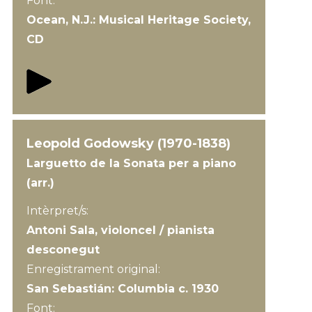
Font:
Ocean, N.J.: Musical Heritage Society,
CD
Leopold Godowsky (1970-1838)
Larguetto de la Sonata per a piano
(arr.)
Intèrpret/s:
Antoni Sala, violoncel / pianista
desconegut
Enregistrament original:
San Sebastián: Columbia c. 1930
Font: