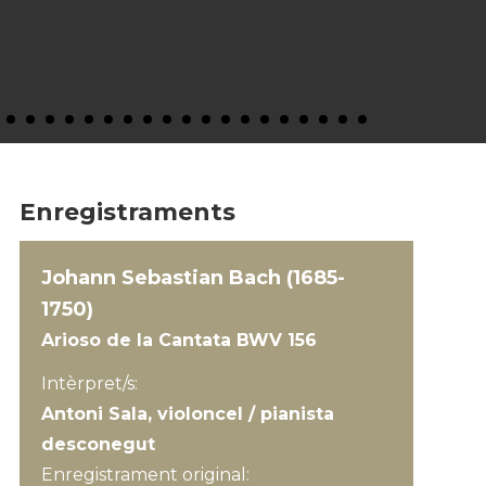
Enregistraments
Johann Sebastian Bach (1685-
1750)
Arioso de la Cantata BWV 156
Intèrpret/s:
Antoni Sala, violoncel / pianista
desconegut
Enregistrament original: