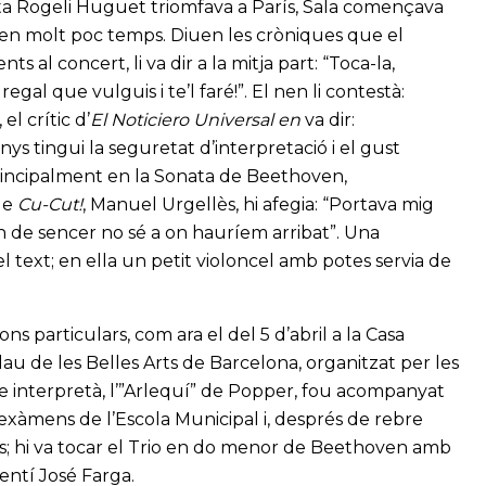
lista Rogeli Huguet triomfava a París, Sala començava
a en molt poc temps. Diuen les cròniques que el
s al concert, li va dir a la mitja part: “Toca-la,
al que vulguis i te’l faré!”. El nen li contestà:
el crític d’
El Noticiero Universal en
va dir:
s tingui la seguretat d’interpretació i el gust
 principalment en la Sonata de Beethoven,
 de
Cu-Cut!
, Manuel Urgellès, hi afegia: “Portava mig
un de sencer no sé a on hauríem arribat”. Una
 text; en ella un petit violoncel amb potes servia de
ns particulars, com ara el del 5 d’abril a la Casa
alau de les Belles Arts de Barcelona, organitzat per les
ue interpretà, l’”Arlequí” de Popper, fou acompanyat
s exàmens de l’Escola Municipal i, després de rebre
iats; hi va tocar el Trio en do menor de Beethoven amb
gentí José Farga.