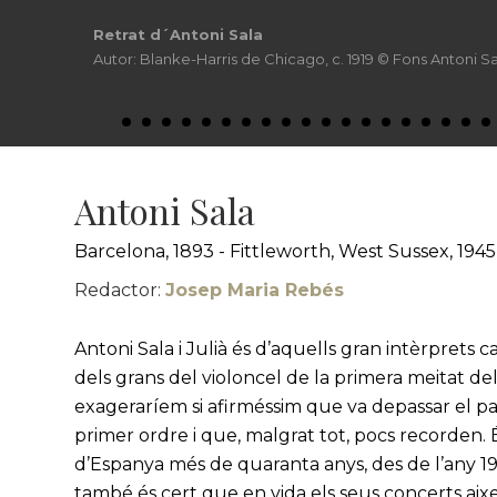
Retrat d´Antoni Sala
Autor: Blanke-Harris de Chicago, c. 1919 © Fons Antoni S
Antoni Sala
Barcelona, 1893 - Fittleworth, West Sussex, 1945
Redactor:
Josep Maria Rebés
Antoni Sala i Julià és d’aquells gran intèrprets c
dels grans del violoncel de la primera meitat 
exageraríem si afirméssim que va depassar el pa
primer ordre i que, malgrat tot, pocs recorden.
d’Espanya més de quaranta anys, des de l’any 191
també és cert que en vida els seus concerts a