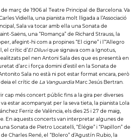
7 de març de 1906 al Teatre Principal de Barcelona. Va
les Vidiella, una pianista molt lligada a l’Associació
cipal, Sala va tocar amb ella una Sonata de
Saint-Saëns, una “Romança” de Richard Strauss, la
er, afegint-hi com a propines “El cigne” i l’“Allegro
 el crític d’
El Diluvi
que signava com a Ignotus,
realitzats pel nen Antoni Sala des que es presentà en
retat d’arc i força domini d’estil en la Sonata de
 “Antonito Sala no està ni pot estar format encara, però
deia el crític de
La Vanguardia
Marc Jesús Bertran.
ir cap més concert públic fins a la gira per diverses
va estar acompanyat per la seva tieta, la pianista Lola
Sánchez Ferriz de València, els dies 25 i 27 de maig,
re. En aquests concerts van interpretar algunes de
 una Sonata de Pietro Locatelli, “Élégie” i “Papillon” de
r de Charles René, el “Bolero” d’Agustín Rubio, la