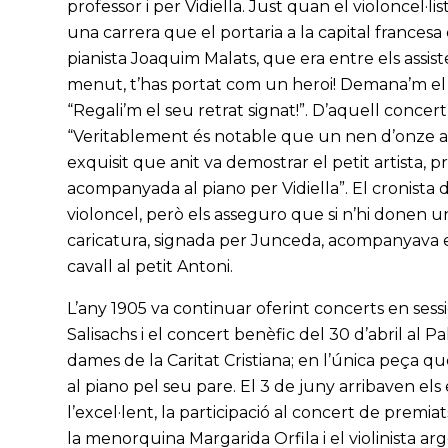
professor i per Vidiella. Just quan el violoncel·
una carrera que el portaria a la capital frances
pianista Joaquim Malats, que era entre els assistent
menut, t’has portat com un heroi! Demana’m el reg
“Regali’m el seu retrat signat!”. D’aquell concert, 
“Veritablement és notable que un nen d’onze any
exquisit que anit va demostrar el petit artista,
acompanyada al piano per Vidiella”. El cronista
violoncel, però els asseguro que si n’hi donen 
caricatura, signada per Junceda, acompanyava el
cavall al petit Antoni.
L’any 1905 va continuar oferint concerts en sessio
Salisachs i el concert benèfic del 30 d’abril al P
dames de la Caritat Cristiana; en l’única peça q
al piano pel seu pare. El 3 de juny arribaven el
l’excel·lent, la participació al concert de prem
la menorquina Margarida Orfila i el violinista ar