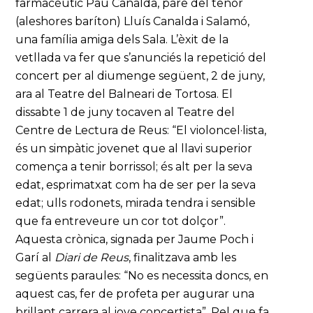
farmacèutic Pau Canalda, pare del tenor
(aleshores baríton) Lluís Canalda i Salamó,
una família amiga dels Sala. L’èxit de la
vetllada va fer que s’anunciés la repetició del
concert per al diumenge següent, 2 de juny,
ara al Teatre del Balneari de Tortosa. El
dissabte 1 de juny tocaven al Teatre del
Centre de Lectura de Reus: “El violoncel·lista,
és un simpàtic jovenet que al llavi superior
comença a tenir borrissol; és alt per la seva
edat, esprimatxat com ha de ser per la seva
edat; ulls rodonets, mirada tendra i sensible
que fa entreveure un cor tot dolçor”.
Aquesta crònica, signada per Jaume Poch i
Garí al
Diari de Reus
, finalitzava amb les
següents paraules: “No es necessita doncs, en
aquest cas, fer de profeta per augurar una
brillant carrera al jove concertista”. Pel que fa