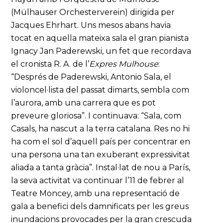
(Mülhauser Orchesterverein) dirigida per
Jacques Ehrhart. Uns mesos abans havia
tocat en aquella mateixa sala el gran pianista
Ignacy Jan Paderewski, un fet que recordava
el cronista R. A. de l’
Expres Mulhouse
:
“Després de Paderewski, Antonio Sala, el
violoncel·lista del passat dimarts, sembla com
l’aurora, amb una carrera que es pot
preveure gloriosa”. I continuava: “Sala, com
Casals, ha nascut a la terra catalana. Res no hi
ha com el sol d’aquell país per concentrar en
una persona una tan exuberant expressivitat
aliada a tanta gràcia”. Instal·lat de nou a París,
la seva activitat va continuar l’11 de febrer al
Teatre Moncey, amb una representació de
gala a benefici dels damnificats per les greus
inundacions provocades per la gran crescuda