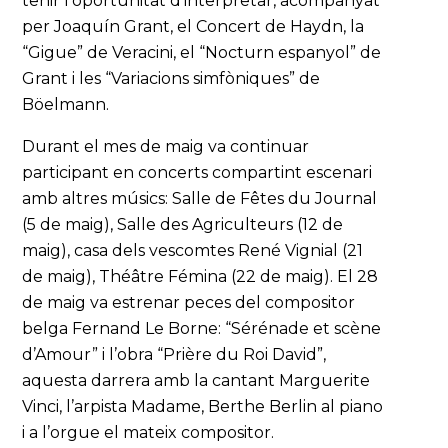
tenir l’oportunitat d’interpretar, acompanyat
per Joaquín Grant, el Concert de Haydn, la
“Gigue” de Veracini, el “Nocturn espanyol” de
Grant i les “Variacions simfòniques” de
Böelmann.
Durant el mes de maig va continuar
participant en concerts compartint escenari
amb altres músics: Salle de Fêtes du Journal
(5 de maig), Salle des Agriculteurs (12 de
maig), casa dels vescomtes René Vignial (21
de maig), Théâtre Fémina (22 de maig). El 28
de maig va estrenar peces del compositor
belga Fernand Le Borne: “Sérénade et scène
d’Amour” i l’obra “Prière du Roi David”,
aquesta darrera amb la cantant Marguerite
Vinci, l’arpista Madame, Berthe Berlin al piano
i a l’orgue el mateix compositor.