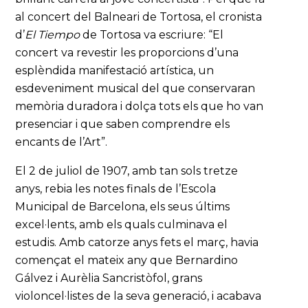
al concert del Balneari de Tortosa, el cronista
d’
El Tiempo
de Tortosa va escriure: “El
concert va revestir les proporcions d’una
esplèndida manifestació artística, un
esdeveniment musical del que conservaran
memòria duradora i dolça tots els que ho van
presenciar i que saben comprendre els
encants de l’Art”.
El 2 de juliol de 1907, amb tan sols tretze
anys, rebia les notes finals de l’Escola
Municipal de Barcelona, els seus últims
excel·lents, amb els quals culminava el
estudis. Amb catorze anys fets el març, havia
començat el mateix any que Bernardino
Gálvez i Aurèlia Sancristòfol, grans
violoncel·listes de la seva generació, i acabava