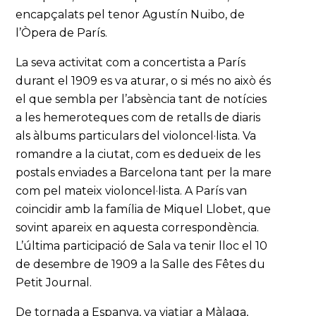
encapçalats pel tenor Agustín Nuibo, de
l’Òpera de París.
La seva activitat com a concertista a París
durant el 1909 es va aturar, o si més no això és
el que sembla per l’absència tant de notícies
a les hemeroteques com de retalls de diaris
als àlbums particulars del violoncel·lista. Va
romandre a la ciutat, com es dedueix de les
postals enviades a Barcelona tant per la mare
com pel mateix violoncel·lista. A París van
coincidir amb la família de Miquel Llobet, que
sovint apareix en aquesta correspondència.
L’última participació de Sala va tenir lloc el 10
de desembre de 1909 a la Salle des Fêtes du
Petit Journal.
De tornada a Espanya, va viatjar a Màlaga,