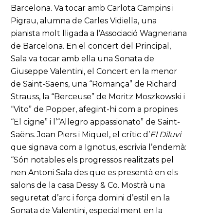
Barcelona. Va tocar amb Carlota Campins i
Pigrau, alumna de Carles Vidiella, una
pianista molt lligada a l’Associació Wagneriana
de Barcelona. En el concert del Principal,
Sala va tocar amb ella una Sonata de
Giuseppe Valentini, el Concert en la menor
de Saint-Saëns, una “Romança” de Richard
Strauss, la “Berceuse” de Moritz Moszkowski i
“Vito” de Popper, afegint-hi com a propines
“El cigne” i l’“Allegro appassionato” de Saint-
Saëns. Joan Piers i Miquel, el crític d’
El Diluvi
que signava com a Ignotus, escrivia l’endemà:
“Són notables els progressos realitzats pel
nen Antoni Sala des que es presentà en els
salons de la casa Dessy & Co. Mostrà una
seguretat d’arc i força domini d’estil en la
Sonata de Valentini, especialment en la