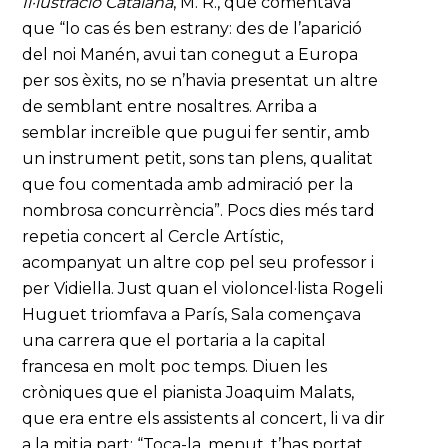
Il·lustració Catalana
, M. R., que comentava
que “lo cas és ben estrany: des de l’aparició
del noi Manén, avui tan conegut a Europa
per sos èxits, no se n’havia presentat un altre
de semblant entre nosaltres. Arriba a
semblar increïble que pugui fer sentir, amb
un instrument petit, sons tan plens, qualitat
que fou comentada amb admiració per la
nombrosa concurrència”. Pocs dies més tard
repetia concert al Cercle Artístic,
acompanyat un altre cop pel seu professor i
per Vidiella. Just quan el violoncel·lista Rogeli
Huguet triomfava a París, Sala començava
una carrera que el portaria a la capital
francesa en molt poc temps. Diuen les
cròniques que el pianista Joaquim Malats,
que era entre els assistents al concert, li va dir
a la mitja part: “Toca-la, menut, t’has portat