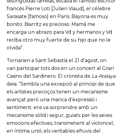
distinguidas familias, estaba el famoso escritor
francés Pierre Loti [Julien Viaud], el célebre
Sarasate [famoso] en París. Bayona es muy
bonito. Biarritz es precioso. Mamá me
encarga un abrazo para Vd y hermanos y Vd
reciba otro muy fuerte de su hijo que no le
olvida”.
Tornarien a Sant Sebastià el 21 d’agost, on
van participar tots dos en un concert al Gran
Casino del Sardinero. El cronista de
La Atalaya
deia: “Sembla una excepció al principi de que
els artistes precoços tenen un mecanisme
avançat però una manca d’expressió i
sentiment; ens va sorprendre amb un
mecanisme sòlid i segur, guiats per les seves
emocions efectives, transmetent al violoncel,
en íntima unió, els veritables efluvis del