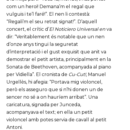
com un heroi! Demana’m el regal que
vulguis i te’l faré!”. El nen li contestà:
“Regali’m el seu retrat signat!”. D’aquell
concert, el crític d’
El Noticiero Universal en
va
dir: “Veritablement és notable que un nen
d’onze anys tingui la seguretat
d’interpretació i el gust exquisit que anit va
demostrar el petit artista, principalment en la
Sonata de Beethoven, acompanyada al piano
per Vidiella”. El cronista de
Cu-Cut!
, Manuel
Urgellès, hi afegia: “Portava mig violoncel,
però els asseguro que si n’hi donen un de
sencer no sé a on hauríem arribat”. Una
caricatura, signada per Junceda,
acompanyava el text; en ella un petit
violoncel amb potes servia de cavall al petit
Antoni.