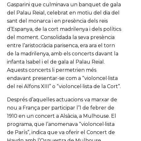
Gasparini que culminava un banquet de gala
del Palau Reial, celebrat en motiu del dia del
sant del monarca i en presència dels reis
d’Espanya, de la cort madrilenya i dels polítics
del moment. Consolidada la seva presència
entre l’aristocràcia parisenca, era ara el torn
de la madrilenya, amb els concerts davant la
infanta Isabel i el de gala al Palau Reial.
Aquests concerts li permetrien més
endavant presentar-se com a “violoncel·lista
del rei Alfons XIII” o “violoncel·lista de la Cort”.
Després d’aquelles actuacions va marxar de
nou a França per participar l’1 de febrer de
1910 en un concert a Alsàcia, a Mulhouse. El
programa, que l’anomenava “violoncel·lista
de París”, indica que va oferir el Concert de
Haydn amb l’Orquestra de Mulhouse