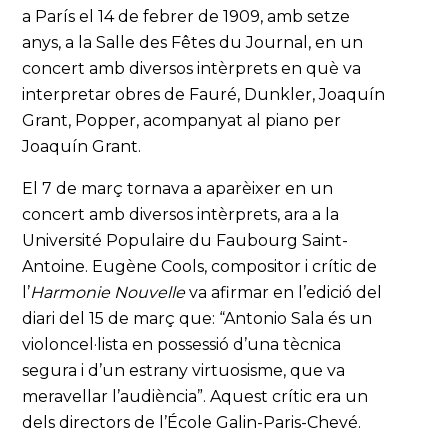
a París el 14 de febrer de 1909, amb setze
anys, a la Salle des Fêtes du Journal, en un
concert amb diversos intèrprets en què va
interpretar obres de Fauré, Dunkler, Joaquín
Grant, Popper, acompanyat al piano per
Joaquín Grant.
El 7 de març tornava a aparèixer en un
concert amb diversos intèrprets, ara a la
Université Populaire du Faubourg Saint-
Antoine. Eugène Cools, compositor i crític de
l’
Harmonie Nouvelle
va afirmar en l’edició del
diari del 15 de març que: “Antonio Sala és un
violoncel·lista en possessió d’una tècnica
segura i d’un estrany virtuosisme, que va
meravellar l’audiència”. Aquest crític era un
dels directors de l’École Galin-Paris-Chevé.