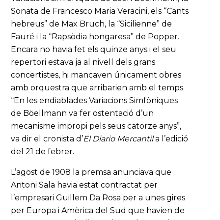
Sonata de Francesco Maria Veracini, els “Cants
hebreus” de Max Bruch, la “Sicilienne” de
Fauré i la “Rapsòdia hongaresa” de Popper.
Encara no havia fet els quinze anys i el seu
repertori estava ja al nivell dels grans
concertistes, hi mancaven únicament obres
amb orquestra que arribarien amb el temps.
“En les endiablades Variacions Simfòniques
de Böellmann va fer ostentació d’un
mecanisme impropi pels seus catorze anys”,
va dir el cronista d’
El Diario Mercantil
a l’edició
del 21 de febrer.
L’agost de 1908 la premsa anunciava que
Antoni Sala havia estat contractat per
l’empresari Guillem Da Rosa per a unes gires
per Europa i Amèrica del Sud que havien de