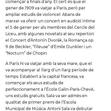
començar a finals d’any. El cert és que el
gener de 1909 va viatjar a París, però per
ampliar estudis de violoncel. Abans de
marxar va oferir un concert en audició íntima
el 5 de gener per als membres del Cercle del
Liceu, amb algunes novetats al seu repertori:
el Concert d’Antonín Dvorák, la Romança op.
9 de Beckler, “Fileuse” d’Emile Dunkler i un
“Nocturn” de Chopin.
A París hi va viatjar amb la seva mare, que el
va acompanyar al llarg d’un llarg període de
temps. Establert a la capital francesa, va
començar els seus estudis de
perfeccionament a l’École Galin-Paris-Chevé,
uns estudis gratuïts. Sala va ser admès en
qualitat de primer premi de l’Escola
Municipal de Música. Antoni Sala va debutar