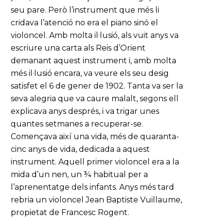
seu pare. Però l’instrument que més li
cridava l’atenció no era el piano sinó el
violoncel. Amb molta il·lusió, als vuit anys va
escriure una carta als Reis d’Orient
demanant aquest instrument i, amb molta
més il·lusió encara, va veure els seu desig
satisfet el 6 de gener de 1902. Tanta va ser la
seva alegria que va caure malalt, segons ell
explicava anys després, i va trigar unes
quantes setmanes a recuperar-se.
Començava així una vida, més de quaranta-
cinc anys de vida, dedicada a aquest
instrument. Aquell primer violoncel era a la
mida d’un nen, un ¾ habitual per a
l’aprenentatge dels infants. Anys més tard
rebria un violoncel Jean Baptiste Vuillaume,
propietat de Francesc Rogent.