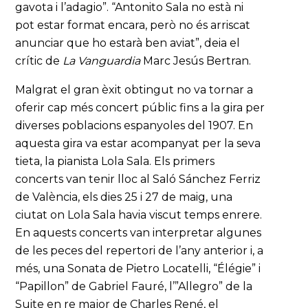
gavota i l’adagio”. “Antonito Sala no està ni
pot estar format encara, però no és arriscat
anunciar que ho estarà ben aviat”, deia el
crític de
La Vanguardia
Marc Jesús Bertran.
Malgrat el gran èxit obtingut no va tornar a
oferir cap més concert públic fins a la gira per
diverses poblacions espanyoles del 1907. En
aquesta gira va estar acompanyat per la seva
tieta, la pianista Lola Sala. Els primers
concerts van tenir lloc al Saló Sánchez Ferriz
de València, els dies 25 i 27 de maig, una
ciutat on Lola Sala havia viscut temps enrere.
En aquests concerts van interpretar algunes
de les peces del repertori de l’any anterior i, a
més, una Sonata de Pietro Locatelli, “Élégie” i
“Papillon” de Gabriel Fauré, l’”Allegro” de la
Suite en re major de Charles René, el