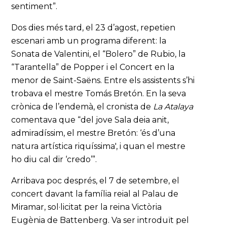
sentiment”.
Dos dies més tard, el 23 d’agost, repetien
escenari amb un programa diferent: la
Sonata de Valentini, el “Bolero” de Rubio, la
“Tarantella” de Popper i el Concert en la
menor de Saint-Saëns. Entre els assistents s’hi
trobava el mestre Tomás Bretón. En la seva
crònica de l’endemà, el cronista de
La Atalaya
comentava que “del jove Sala deia anit,
admiradíssim, el mestre Bretón: ‘és d’una
natura artística riquíssima', i quan el mestre
ho diu cal dir ‘credo’”.
Arribava poc després, el 7 de setembre, el
concert davant la família reial al Palau de
Miramar, sol·licitat per la reina Victòria
Eugènia de Battenberg. Va ser introduït pel