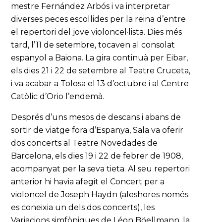
mestre Fernández Arbós i va interpretar
diverses peces escollides per la reina d’entre
el repertori del jove violoncel·lista. Dies més
tard, l’11 de setembre, tocaven al consolat
espanyol a Baiona. La gira continuà per Eibar,
els dies 21 i 22 de setembre al Teatre Cruceta,
i va acabar a Tolosa el 13 d’octubre i al Centre
Catòlic d’Orio l’endemà.
Després d’uns mesos de descans i abans de
sortir de viatge fora d’Espanya, Sala va oferir
dos concerts al Teatre Novedades de
Barcelona, els dies 19 i 22 de febrer de 1908,
acompanyat per la seva tieta. Al seu repertori
anterior hi havia afegit el Concert per a
violoncel de Joseph Haydn (aleshores només
es coneixia un dels dos concerts), les
Variacions simfòniques de Léon Böellmann, la