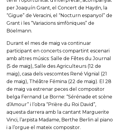
tenir l’oportunitat d’interpretar, acompanyat
per Joaquín Grant, el Concert de Haydn, la
“Gigue” de Veracini, el “Nocturn espanyol” de
Grant i les “Variacions simfòniques” de
Böelmann.
Durant el mes de maig va continuar
participant en concerts compartint escenari
amb altres músics: Salle de Fêtes du Journal
(5 de maig), Salle des Agriculteurs (12 de
maig), casa dels vescomtes René Vignial (21
de maig), Théâtre Fémina (22 de maig). El 28
de maig va estrenar peces del compositor
belga Fernand Le Borne: “Sérénade et scène
d’Amour” i l’obra “Prière du Roi David”,
aquesta darrera amb la cantant Marguerite
Vinci, l’arpista Madame, Berthe Berlin al piano
i a l’orgue el mateix compositor.