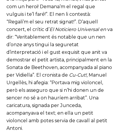
com un heroi! Demana’m el regal que
vulguis i te’l faré!”. El nen li contestà:
“Regali’m el seu retrat signat!”. D’aquell
concert, el crític d’
El Noticiero Universal en
va
dir: “Veritablement és notable que un nen
d’onze anys tingui la seguretat
d’interpretació i el gust exquisit que anit va
demostrar el petit artista, principalment en la
Sonata de Beethoven, acompanyada al piano
per Vidiella”. El cronista de
Cu-Cut!
, Manuel
Urgellès, hi afegia: “Portava mig violoncel,
però els asseguro que si n’hi donen un de
sencer no sé a on hauríem arribat”. Una
caricatura, signada per Junceda,
acompanyava el text; en ella un petit
violoncel amb potes servia de cavall al petit
Antoni.