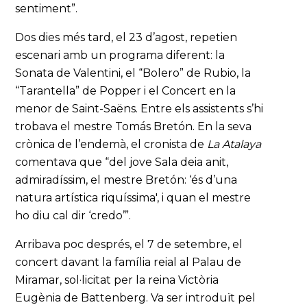
sentiment”.
Dos dies més tard, el 23 d’agost, repetien
escenari amb un programa diferent: la
Sonata de Valentini, el “Bolero” de Rubio, la
“Tarantella” de Popper i el Concert en la
menor de Saint-Saëns. Entre els assistents s’hi
trobava el mestre Tomás Bretón. En la seva
crònica de l’endemà, el cronista de
La Atalaya
comentava que “del jove Sala deia anit,
admiradíssim, el mestre Bretón: ‘és d’una
natura artística riquíssima', i quan el mestre
ho diu cal dir ‘credo’”.
Arribava poc després, el 7 de setembre, el
concert davant la família reial al Palau de
Miramar, sol·licitat per la reina Victòria
Eugènia de Battenberg. Va ser introduït pel