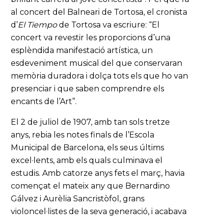
al concert del Balneari de Tortosa, el cronista
d’
El Tiempo
de Tortosa va escriure: “El
concert va revestir les proporcions d’una
esplèndida manifestació artística, un
esdeveniment musical del que conservaran
memòria duradora i dolça tots els que ho van
presenciar i que saben comprendre els
encants de l’Art”.
El 2 de juliol de 1907, amb tan sols tretze
anys, rebia les notes finals de l’Escola
Municipal de Barcelona, els seus últims
excel·lents, amb els quals culminava el
estudis. Amb catorze anys fets el març, havia
començat el mateix any que Bernardino
Gálvez i Aurèlia Sancristòfol, grans
violoncel·listes de la seva generació, i acabava