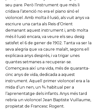
seu pare. Però l’instrument que més li
cridava l’atenció no era el piano sinó el
violoncel. Amb molta il·lusió, als vuit anys va
escriure una carta als Reis d’Orient
demanant aquest instrument i, amb molta
més il·lusió encara, va veure els seu desig
satisfet el 6 de gener de 1902. Tanta va ser la
seva alegria que va caure malalt, segons ell
explicava anys després, i va trigar unes
quantes setmanes a recuperar-se.
Començava així una vida, més de quaranta-
cinc anys de vida, dedicada a aquest
instrument. Aquell primer violoncel era a la
mida d’un nen, un ¾ habitual per a
l’aprenentatge dels infants. Anys més tard
rebria un violoncel Jean Baptiste Vuillaume,
propietat de Francesc Rogent.