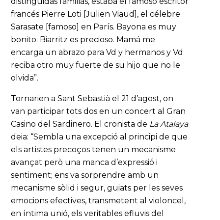
distinguidas familias, estaba el famoso escritor
francés Pierre Loti [Julien Viaud], el célebre
Sarasate [famoso] en París. Bayona es muy
bonito. Biarritz es precioso. Mamá me
encarga un abrazo para Vd y hermanos y Vd
reciba otro muy fuerte de su hijo que no le
olvida”.
Tornarien a Sant Sebastià el 21 d’agost, on
van participar tots dos en un concert al Gran
Casino del Sardinero. El cronista de
La Atalaya
deia: “Sembla una excepció al principi de que
els artistes precoços tenen un mecanisme
avançat però una manca d’expressió i
sentiment; ens va sorprendre amb un
mecanisme sòlid i segur, guiats per les seves
emocions efectives, transmetent al violoncel,
en íntima unió, els veritables efluvis del