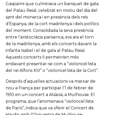
Gasparini que culminava un banquet de gala
del Palau Reial, celebrat en motiu del dia del
sant del monarca i en presència dels reis
d’Espanya, de la cort madrilenya i dels polítics
del moment. Consolidada la seva presència
entre l’aristocràcia parisenca, era ara el torn
de la madrilenya, amb els concerts davant la
infanta Isabel i el de gala al Palau Reial.
Aquests concerts li permetrien més
endavant presentar-se com a “violoncel·lista
del rei Alfons XIII” o “violoncel·lista de la Cort”.
Després d’aquelles actuacions va marxar de
nou a França per participar l’1 de febrer de
1910 en un concert a Alsàcia, a Mulhouse. El
programa, que l’anomenava “violoncel·lista
de París”, indica que va oferir el Concert de
Haydn amb l’Orquestra de Mulhouse