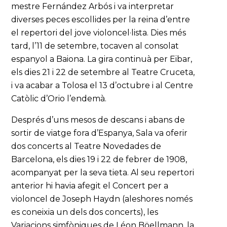
mestre Fernández Arbós i va interpretar
diverses peces escollides per la reina d’entre
el repertori del jove violoncel·lista. Dies més
tard, l’11 de setembre, tocaven al consolat
espanyol a Baiona. La gira continuà per Eibar,
els dies 21 i 22 de setembre al Teatre Cruceta,
i va acabar a Tolosa el 13 d’octubre i al Centre
Catòlic d’Orio l’endemà.
Després d’uns mesos de descans i abans de
sortir de viatge fora d’Espanya, Sala va oferir
dos concerts al Teatre Novedades de
Barcelona, els dies 19 i 22 de febrer de 1908,
acompanyat per la seva tieta. Al seu repertori
anterior hi havia afegit el Concert per a
violoncel de Joseph Haydn (aleshores només
es coneixia un dels dos concerts), les
Variacions simfòniques de Léon Böellmann, la