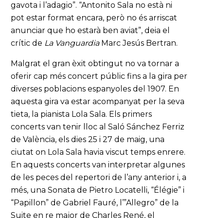
gavota i l’adagio”. “Antonito Sala no està ni
pot estar format encara, però no és arriscat
anunciar que ho estarà ben aviat”, deia el
crític de
La Vanguardia
Marc Jesús Bertran.
Malgrat el gran èxit obtingut no va tornar a
oferir cap més concert públic fins a la gira per
diverses poblacions espanyoles del 1907. En
aquesta gira va estar acompanyat per la seva
tieta, la pianista Lola Sala. Els primers
concerts van tenir lloc al Saló Sánchez Ferriz
de València, els dies 25 i 27 de maig, una
ciutat on Lola Sala havia viscut temps enrere.
En aquests concerts van interpretar algunes
de les peces del repertori de l’any anterior i, a
més, una Sonata de Pietro Locatelli, “Élégie” i
“Papillon” de Gabriel Fauré, l’”Allegro” de la
Suite en re major de Charles René, el