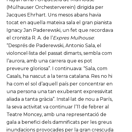
(Mülhauser Orchesterverein) dirigida per
Jacques Ehrhart. Uns mesos abans havia
tocat en aquella mateixa sala el gran pianista
Ignacy Jan Paderewski, un fet que recordava
el cronista R. A. de l’
Expres Mulhouse
:
“Després de Paderewski, Antonio Sala, el
violoncel·lista del passat dimarts, sembla com
l’aurora, amb una carrera que es pot
preveure gloriosa”. I continuava: “Sala, com
Casals, ha nascut a la terra catalana. Res no hi
ha com el sol d’aquell país per concentrar en
una persona una tan exuberant expressivitat
aliada a tanta gràcia”. Instal·lat de nou a París,
la seva activitat va continuar l’11 de febrer al
Teatre Moncey, amb una representació de
gala a benefici dels damnificats per les greus
inundacions provocades per la gran crescuda