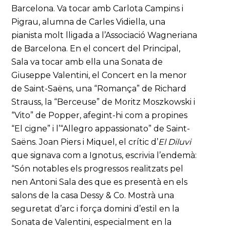
Barcelona. Va tocar amb Carlota Campins i
Pigrau, alumna de Carles Vidiella, una
pianista molt lligada a l’Associació Wagneriana
de Barcelona. En el concert del Principal,
Sala va tocar amb ella una Sonata de
Giuseppe Valentini, el Concert en la menor
de Saint-Saëns, una “Romança” de Richard
Strauss, la “Berceuse” de Moritz Moszkowski i
“Vito” de Popper, afegint-hi com a propines
“El cigne” i l’“Allegro appassionato” de Saint-
Saëns. Joan Piers i Miquel, el crític d’
El Diluvi
que signava com a Ignotus, escrivia l’endemà:
“Són notables els progressos realitzats pel
nen Antoni Sala des que es presentà en els
salons de la casa Dessy & Co. Mostrà una
seguretat d’arc i força domini d’estil en la
Sonata de Valentini, especialment en la