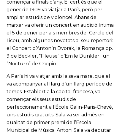
començar a finals d’any. El cert és que el
gener de 1909 va viatjar a París, però per
ampliar estudis de violoncel. Abans de
marxar va oferir un concert en audició íntima
el 5 de gener per als membres del Cercle del
Liceu, amb algunes novetats al seu repertori:
el Concert d’Antonín Dvorák, la Romança op.
9 de Beckler, “Fileuse” d’Emile Dunkler i un
“Nocturn” de Chopin.
A París hi va viatjar amb la seva mare, que el
va acompanyar al llarg d’un llarg període de
temps. Establert a la capital francesa, va
començar els seus estudis de
perfeccionament a l’École Galin-Paris-Chevé,
uns estudis gratuïts. Sala va ser admès en
qualitat de primer premi de l’Escola
Municipal de Música. Antoni Sala va debutar