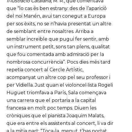
Il·lustració Catalana
, M. R., que comentava
que “lo cas és ben estrany: des de l’aparició
del noi Manén, avui tan conegut a Europa
per sos èxits, no se n’havia presentat un altre
de semblant entre nosaltres. Arriba a
semblar increïble que pugui fer sentir, amb
un instrument petit, sons tan plens, qualitat
que fou comentada amb admiració per la
nombrosa concurrència”. Pocs dies més tard
repetia concert al Cercle Artístic,
acompanyat un altre cop pel seu professor i
per Vidiella. Just quan el violoncel·lista Rogeli
Huguet triomfava a París, Sala començava
una carrera que el portaria a la capital
francesa en molt poc temps. Diuen les
cròniques que el pianista Joaquim Malats,
que era entre els assistents al concert, li va dir
a la mitja part: “Toca-la, menut, t’has portat