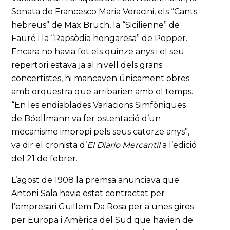
Sonata de Francesco Maria Veracini, els “Cants
hebreus” de Max Bruch, la “Sicilienne” de
Fauré i la “Rapsòdia hongaresa” de Popper.
Encara no havia fet els quinze anys i el seu
repertori estava ja al nivell dels grans
concertistes, hi mancaven únicament obres
amb orquestra que arribarien amb el temps.
“En les endiablades Variacions Simfòniques
de Böellmann va fer ostentació d’un
mecanisme impropi pels seus catorze anys”,
va dir el cronista d’
El Diario Mercantil
a l’edició
del 21 de febrer.
L’agost de 1908 la premsa anunciava que
Antoni Sala havia estat contractat per
l’empresari Guillem Da Rosa per a unes gires
per Europa i Amèrica del Sud que havien de