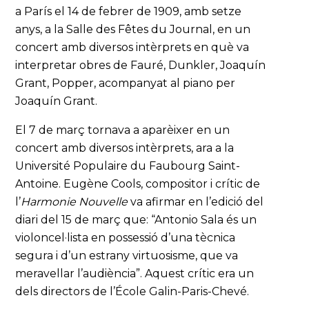
a París el 14 de febrer de 1909, amb setze
anys, a la Salle des Fêtes du Journal, en un
concert amb diversos intèrprets en què va
interpretar obres de Fauré, Dunkler, Joaquín
Grant, Popper, acompanyat al piano per
Joaquín Grant.
El 7 de març tornava a aparèixer en un
concert amb diversos intèrprets, ara a la
Université Populaire du Faubourg Saint-
Antoine. Eugène Cools, compositor i crític de
l’
Harmonie Nouvelle
va afirmar en l’edició del
diari del 15 de març que: “Antonio Sala és un
violoncel·lista en possessió d’una tècnica
segura i d’un estrany virtuosisme, que va
meravellar l’audiència”. Aquest crític era un
dels directors de l’École Galin-Paris-Chevé.