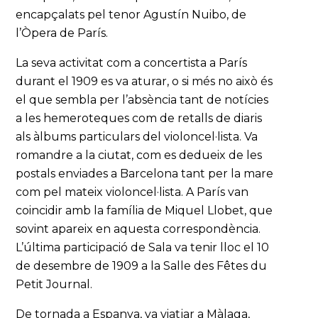
encapçalats pel tenor Agustín Nuibo, de
l’Òpera de París.
La seva activitat com a concertista a París
durant el 1909 es va aturar, o si més no això és
el que sembla per l’absència tant de notícies
a les hemeroteques com de retalls de diaris
als àlbums particulars del violoncel·lista. Va
romandre a la ciutat, com es dedueix de les
postals enviades a Barcelona tant per la mare
com pel mateix violoncel·lista. A París van
coincidir amb la família de Miquel Llobet, que
sovint apareix en aquesta correspondència.
L’última participació de Sala va tenir lloc el 10
de desembre de 1909 a la Salle des Fêtes du
Petit Journal.
De tornada a Espanya, va viatjar a Màlaga,