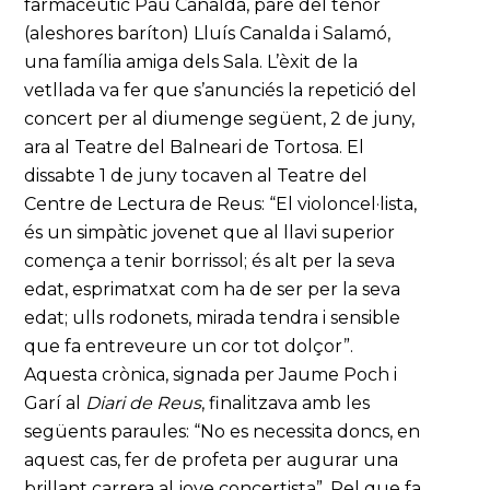
farmacèutic Pau Canalda, pare del tenor
(aleshores baríton) Lluís Canalda i Salamó,
una família amiga dels Sala. L’èxit de la
vetllada va fer que s’anunciés la repetició del
concert per al diumenge següent, 2 de juny,
ara al Teatre del Balneari de Tortosa. El
dissabte 1 de juny tocaven al Teatre del
Centre de Lectura de Reus: “El violoncel·lista,
és un simpàtic jovenet que al llavi superior
comença a tenir borrissol; és alt per la seva
edat, esprimatxat com ha de ser per la seva
edat; ulls rodonets, mirada tendra i sensible
que fa entreveure un cor tot dolçor”.
Aquesta crònica, signada per Jaume Poch i
Garí al
Diari de Reus
, finalitzava amb les
següents paraules: “No es necessita doncs, en
aquest cas, fer de profeta per augurar una
brillant carrera al jove concertista”. Pel que fa