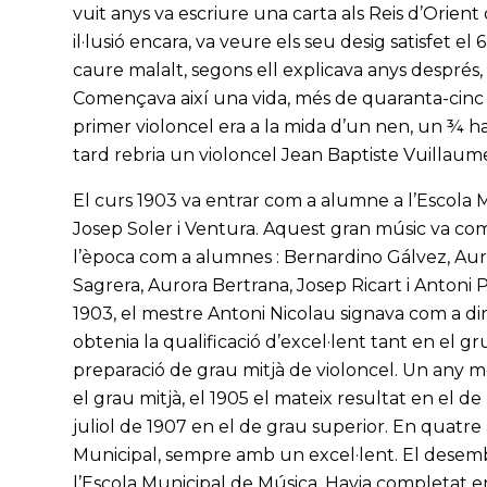
vuit anys va escriure una carta als Reis d’Ori
il·lusió encara, va veure els seu desig satisfet e
caure malalt, segons ell explicava anys després,
Començava així una vida, més de quaranta-cinc 
primer violoncel era a la mida d’un nen, un ¾ h
tard rebria un violoncel Jean Baptiste Vuillaum
El curs 1903 va entrar com a alumne a l’Escola 
Josep Soler i Ventura. Aquest gran músic va com
l’època com a alumnes : Bernardino Gálvez, Aurè
Sagrera, Aurora Bertrana, Josep Ricart i Antoni 
1903, el mestre Antoni Nicolau signava com a dire
obtenia la qualificació d’excel·lent tant en el 
preparació de grau mitjà de violoncel. Un any mé
el grau mitjà, el 1905 el mateix resultat en el de
juliol de 1907 en el de grau superior. En quatre a
Municipal, sempre amb un excel·lent. El desemb
l’Escola Municipal de Música. Havia completat 