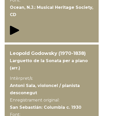
Font:
Ocean, N.J.: Musical Heritage Society,
CD
Leopold Godowsky (1970-1838)
Larguetto de la Sonata per a piano
(arr.)
Intèrpret/s:
Antoni Sala, violoncel / pianista
desconegut
Enregistrament original:
San Sebastián: Columbia c. 1930
Font: