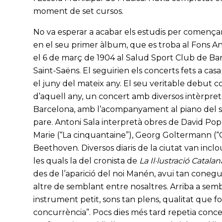
moment de set cursos.
No va esperar a acabar els estudis per començar
en el seu primer àlbum, que es troba al Fons Ant
el 6 de març de 1904 al Salud Sport Club de Bar
Saint-Saëns. El seguirien els concerts fets a casa 
el juny del mateix any. El seu veritable debut c
d’aquell any, un concert amb diversos intèrprets
Barcelona, amb l’acompanyament al piano del seu
pare. Antoni Sala interpretà obres de David Pop
Marie (“La cinquantaine”), Georg Goltermann (“C
Beethoven. Diversos diaris de la ciutat van inclo
les quals la del cronista de
La Il·lustració Catalan
des de l’aparició del noi Manén, avui tan conegu
altre de semblant entre nosaltres. Arriba a sem
instrument petit, sons tan plens, qualitat que
concurrència”. Pocs dies més tard repetia conce