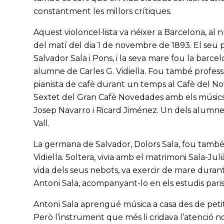
constantment les millors crítiques.
Aquest violoncel·lista va néixer a Barcelona, al
del matí del dia 1 de novembre de 1893. El seu pa
Salvador Sala i Pons, i la seva mare fou la barce
alumne de Carles G. Vidiella. Fou també professor d
pianista de cafè durant un temps al Cafè del N
Sextet del Gran Cafè Novedades amb els músics
Josep Navarro i Ricard Jiménez. Un dels alumnes
Vall.
La germana de Salvador, Dolors Sala, fou també
Vidiella. Soltera, vivia amb el matrimoni Sala-Ju
vida dels seus nebots, va exercir de mare duran
Antoni Sala, acompanyant-lo en els estudis paris
Antoni Sala aprengué música a casa des de petit, 
Però l’instrument que més li cridava l’atenció no 