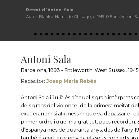
Recital al Palau de la Música Catalana amb Alexan
© Centre de Documentació de l´Orfeó Català
Antoni Sala
Barcelona, 1893 - Fittleworth, West Sussex, 1945
Redactor:
Josep Maria Rebés
Antoni Sala i Julià és d’aquells gran intèrprets c
dels grans del violoncel de la primera meitat 
exageraríem si afirméssim que va depassar el pa
primer ordre i que, malgrat tot, pocs recorden.
d’Espanya més de quaranta anys, des de l’any 191
també és cert que en vida els seus concerts a