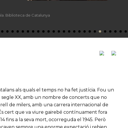
dre Vilalta, 6 de febrer de 1924
atalans als quals el temps no ha fet justícia. Fou un
del segle XX, amb un nombre de concerts que no
rell de milers, amb una carrera internacional de
 És cert que va viure gairebé contínuament fora
4 fins a la seva mort, ocorreguda el 1945. Però
ixecaven sempre una enorme expectació i rebien