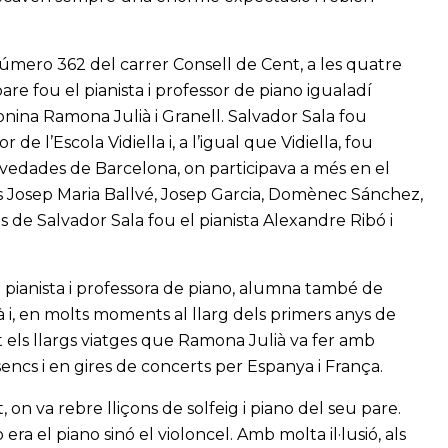
 número 362 del carrer Consell de Cent, a les quatre
re fou el pianista i professor de piano igualadí
lonina Ramona Julià i Granell. Salvador Sala fou
e l’Escola Vidiella i, a l’igual que Vidiella, fou
ovedades de Barcelona, on participava a més en el
 Josep Maria Ballvé, Josep Garcia, Domènec Sánchez,
 de Salvador Sala fou el pianista Alexandre Ribó i
 pianista i professora de piano, alumna també de
lià i, en molts moments al llarg dels primers anys de
t els llargs viatges que Ramona Julià va fer amb
encs i en gires de concerts per Espanya i França.
on va rebre lliçons de solfeig i piano del seu pare.
era el piano sinó el violoncel. Amb molta il·lusió, als