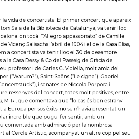
 la vida de concertista. El primer concert que apareix
oni Sala de la Biblioteca de Catalunya, va tenir lloc
celona, on tocà l’“Allegro appassionato” de Camille
de Vicenç Salisachs l’abril de 1904 i el de la Casa Elias,
om a concertista va tenir lloc el 30 de desembre
 a la Casa Dessy & Co del Passeig de Gràcia de
 professor i de Carles G. Vidiella, molt amic del
per (“Warum?”), Saint-Saëns (“Le cigne”), Gabriel
oncertstück”), i sonates de Niccola Porpora i
ure ressenyes del concert, totes molt positives, entre
a
, M. R., que comentava que “lo cas és ben estrany:
t a Europa per sos èxits, no se n’havia presentat un
blar increïble que pugui fer sentir, amb un
 fou comentada amb admiració per la nombrosa
rt al Cercle Artístic, acompanyat un altre cop pel seu