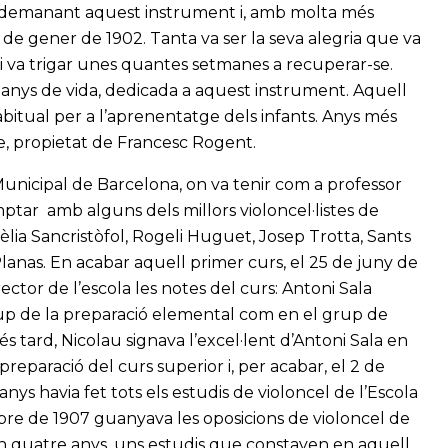
ent demanant aquest instrument i, amb molta més
l 6 de gener de 1902. Tanta va ser la seva alegria que va
 i va trigar unes quantes setmanes a recuperar-se.
anys de vida, dedicada a aquest instrument. Aquell
abitual per a l’aprenentatge dels infants. Anys més
e, propietat de Francesc Rogent.
Municipal de Barcelona, on va tenir com a professor
ptar amb alguns dels millors violoncel·listes de
lia Sancristòfol, Rogeli Huguet, Josep Trotta, Sants
Planas. En acabar aquell primer curs, el 25 de juny de
ctor de l’escola les notes del curs: Antoni Sala
grup de la preparació elemental com en el grup de
s tard, Nicolau signava l’excel·lent d’Antoni Sala en
 preparació del curs superior i, per acabar, el 2 de
nys havia fet tots els estudis de violoncel de l’Escola
re de 1907 guanyava les oposicions de violoncel de
en quatre anys, uns estudis que constaven en aquell