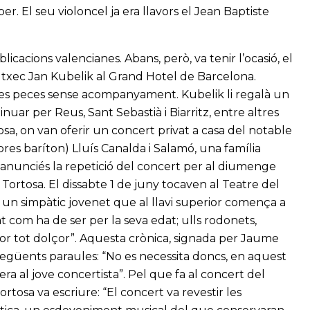
. El seu violoncel ja era llavors el Jean Baptiste
icacions valencianes. Abans, però, va tenir l’ocasió, el
a txec Jan Kubelik al Grand Hotel de Barcelona.
erses peces sense acompanyament. Kubelik li regalà un
inuar per Reus, Sant Sebastià i Biarritz, entre altres
sa, on van oferir un concert privat a casa del notable
res baríton) Lluís Canalda i Salamó, una família
 s’anunciés la repetició del concert per al diumenge
 Tortosa. El dissabte 1 de juny tocaven al Teatre del
és un simpàtic jovenet que al llavi superior comença a
xat com ha de ser per la seva edat; ulls rodonets,
or tot dolçor”. Aquesta crònica, signada per Jaume
 següents paraules: “No es necessita doncs, en aquest
era al jove concertista”. Pel que fa al concert del
ortosa va escriure: “El concert va revestir les