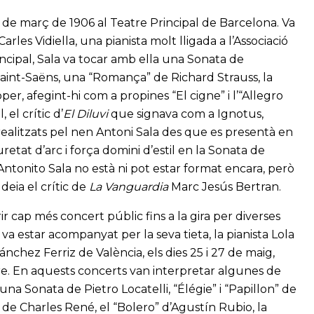
7 de març de 1906 al Teatre Principal de Barcelona. Va
les Vidiella, una pianista molt lligada a l’Associació
cipal, Sala va tocar amb ella una Sonata de
Saint-Saëns, una “Romança” de Richard Strauss, la
er, afegint-hi com a propines “El cigne” i l’“Allegro
 el crític d’
El Diluvi
que signava com a Ignotus,
realitzats pel nen Antoni Sala des que es presentà en
retat d’arc i força domini d’estil en la Sonata de
 “Antonito Sala no està ni pot estar format encara, però
deia el crític de
La Vanguardia
Marc Jesús Bertran.
ir cap més concert públic fins a la gira per diverses
va estar acompanyat per la seva tieta, la pianista Lola
Sánchez Ferriz de València, els dies 25 i 27 de maig,
re. En aquests concerts van interpretar algunes de
 una Sonata de Pietro Locatelli, “Élégie” i “Papillon” de
r de Charles René, el “Bolero” d’Agustín Rubio, la