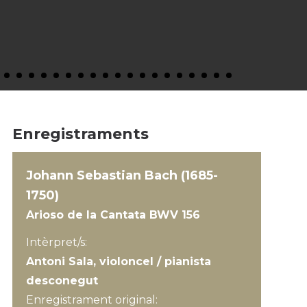
Enregistraments
Johann Sebastian Bach (1685-
1750)
Arioso de la Cantata BWV 156
Intèrpret/s:
Antoni Sala, violoncel / pianista
desconegut
Enregistrament original: