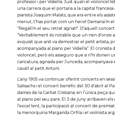
professor i per Vidiella. Just quan el violoncel·
una carrera que el portaria a la capital frances
pianista Joaquim Malats, que era entre els assistent
menut, t’has portat com un heroi! Demana’m el reg
“Regali’m el seu retrat signat!”. D’aquell concert, 
“Veritablement és notable que un nen d’onze any
exquisit que anit va demostrar el petit artista,
acompanyada al piano per Vidiella”. El cronista
violoncel, però els asseguro que si n’hi donen 
caricatura, signada per Junceda, acompanyava el
cavall al petit Antoni.
L’any 1905 va continuar oferint concerts en sessio
Salisachs i el concert benèfic del 30 d’abril al P
dames de la Caritat Cristiana; en l’única peça q
al piano pel seu pare. El 3 de juny arribaven el
l’excel·lent, la participació al concert de prem
la menorquina Margarida Orfila i el violinista ar