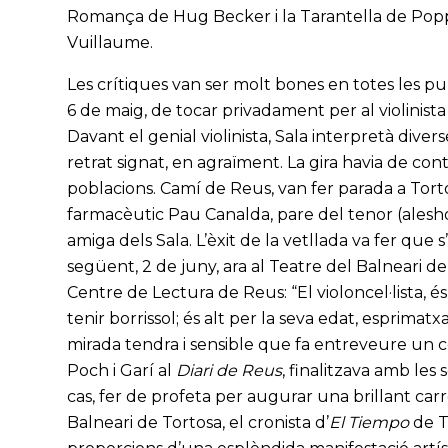
Romança de Hug Becker i la Tarantella de Popper
Vuillaume.
Les crítiques van ser molt bones en totes les publ
6 de maig, de tocar privadament per al violinist
Davant el genial violinista, Sala interpretà div
retrat signat, en agraïment. La gira havia de cont
poblacions. Camí de Reus, van fer parada a Torto
farmacèutic Pau Canalda, pare del tenor (alesho
amiga dels Sala. L’èxit de la vetllada va fer que
següent, 2 de juny, ara al Teatre del Balneari de
Centre de Lectura de Reus: “El violoncel·lista, 
tenir borrissol; és alt per la seva edat, esprimat
mirada tendra i sensible que fa entreveure un c
Poch i Garí al
Diari de Reus
, finalitzava amb les
cas, fer de profeta per augurar una brillant carr
Balneari de Tortosa, el cronista d’
El Tiempo
de T