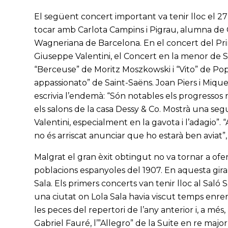
El següent concert important va tenir lloc el 2
tocar amb Carlota Campins i Pigrau, alumna de Car
Wagneriana de Barcelona. En el concert del Prin
Giuseppe Valentini, el Concert en la menor de 
“Berceuse” de Moritz Moszkowski i “Vito” de Popp
appassionato” de Saint-Saëns. Joan Piers i Miquel,
escrivia l’endemà: “Són notables els progressos 
els salons de la casa Dessy & Co. Mostrà una segu
Valentini, especialment en la gavota i l’adagio”.
no és arriscat anunciar que ho estarà ben aviat”, 
Malgrat el gran èxit obtingut no va tornar a ofer
poblacions espanyoles del 1907. En aquesta gira 
Sala. Els primers concerts van tenir lloc al Saló 
una ciutat on Lola Sala havia viscut temps enre
les peces del repertori de l’any anterior i, a més,
Gabriel Fauré, l’”Allegro” de la Suite en re majo