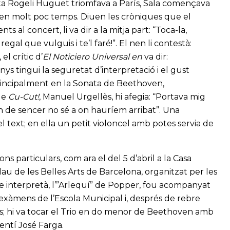
lista Rogeli Huguet triomfava a París, Sala començava
a en molt poc temps. Diuen les cròniques que el
s al concert, li va dir a la mitja part: “Toca-la,
al que vulguis i te’l faré!”. El nen li contestà:
el crític d’
El Noticiero Universal en
va dir:
s tingui la seguretat d’interpretació i el gust
 principalment en la Sonata de Beethoven,
 de
Cu-Cut!
, Manuel Urgellès, hi afegia: “Portava mig
un de sencer no sé a on hauríem arribat”. Una
 text; en ella un petit violoncel amb potes servia de
ns particulars, com ara el del 5 d’abril a la Casa
alau de les Belles Arts de Barcelona, organitzat per les
ue interpretà, l’”Arlequí” de Popper, fou acompanyat
s exàmens de l’Escola Municipal i, després de rebre
iats; hi va tocar el Trio en do menor de Beethoven amb
gentí José Farga.