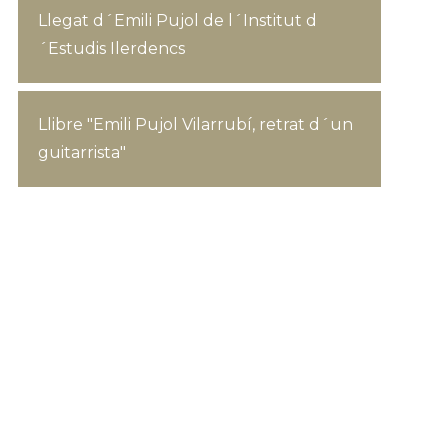
Llegat d´Emili Pujol de l´Institut d
´Estudis Ilerdencs
Llibre "Emili Pujol Vilarrubí, retrat d´un
guitarrista"