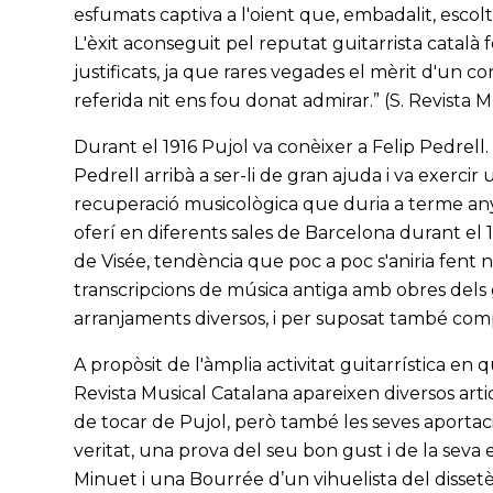
esfumats captiva a l'oient que, embadalit, escolt
L'èxit aconseguit pel reputat guitarrista català f
justificats, ja que rares vegades el mèrit d'un c
referida nit ens fou donat admirar.” (S. Revista
Durant el 1916 Pujol va conèixer a Felip Pedrel
Pedrell arribà a ser-li de gran ajuda i va exerci
recuperació musicològica que duria a terme anys
oferí en diferents sales de Barcelona durant el
de Visée, tendència que poc a poc s'aniria fent
transcripcions de música antiga amb obres dels 
arranjaments diversos, i per suposat també comp
A propòsit de l'àmplia activitat guitarrística en 
Revista Musical Catalana apareixen diversos articl
de tocar de Pujol, però també les seves aportacio
veritat, una prova del seu bon gust i de la seva er
Minuet i una Bourrée d’un vihuelista del dissetè