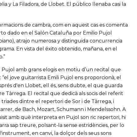
y La Filadora, de Llobet. El público llenaba casi la
formacions de cambra, com en aquest cas es comenta
rto dado en el Salón Cataluña por Emilio Pujol
s (piano), atrajo numerosa y distinguida concurrencia
rama. En vista del éxito obtenido, mañana, en el
o.”
de Pujol amb grans elogis en motiu d’un recital que
 “el jove guitarrista Emili Pujol ens proporcionà, el
prés d'en Llobet, ell és, sens dubte, el que guarda
 Tàrrega. El recital que dedicà als socis del referit
riades dintre el repertori de Sor i de Tàrrega, i
 darrer, de Bach, Mozart, Schumann i Mendelssohn. A
sit amb què interpreta en Pujol son ric repertori, hi
rra sap treure, polsant-la sense estridències, per lo
 a l'instrument, en canvi, la dolçor dels seus sons