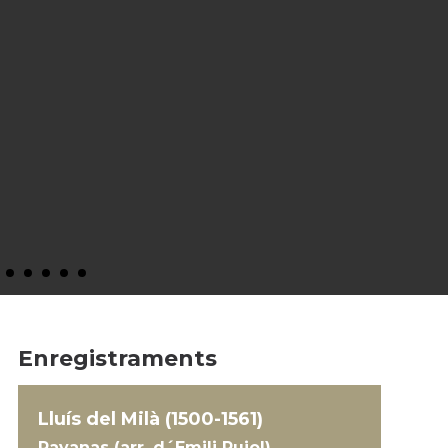
Enregistraments
Lluís del Milà (1500-1561)
Pavanas (arr. d´Emili Pujol)