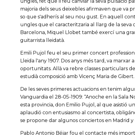
ungles, fet que li feu canviar la seva pulsació pa
majoria dels seus deixebles afirmaven que va pr
so que s'adherís al seu nou gust. En aquell cont
ungles que el caracteritzaria al llarg de la seva
Barcelona, Miquel Llobet també exercí una gran
guitarrista lleidatà.
Emili Pujol feu el seu primer concert professional
Lleida l'any 1907. Dos anys més tard, va marxar a
oportunitats. Allà va rebre classes particulars 
estudià composició amb Vicenç Maria de Gibert.
De les seves primeres actuacions en tenim algun
Vanguardia el 28-05-1909: “Anoche en la Sala Nov
esta provincia, don Emilio Pujol, al que asistió
aplaudió con entusiasmo al concertista, obligán
se propone dar algunos conciertos en Madrid y
Pablo Antonio Béjar fou el contacte més importan