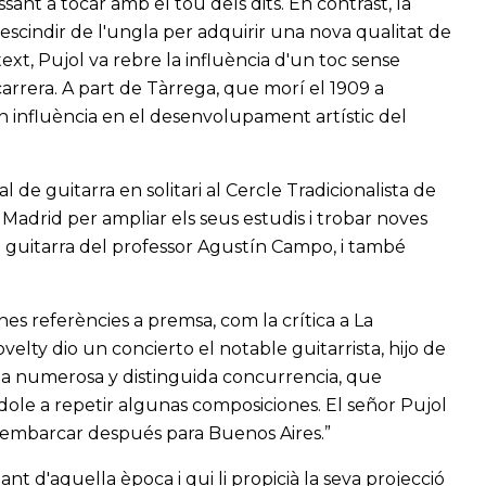
ssant a tocar amb el tou dels dits. En contrast, la
escindir de l'ungla per adquirir una nova qualitat de
ext, Pujol va rebre la influència d'un toc sense
 carrera. A part de Tàrrega, que morí el 1909 a
 influència en el desenvolupament artístic del
 de guitarra en solitari al Cercle Tradicionalista de
 Madrid per ampliar els seus estudis i trobar noves
de guitarra del professor Agustín Campo, i també
es referències a premsa, com la crítica a La
elty dio un concierto el notable guitarrista, hijo de
 una numerosa y distinguida concurrencia, que
dole a repetir algunas composiciones. El señor Pujol
 embarcar después para Buenos Aires.”
t d'aquella època i qui li propicià la seva projecció