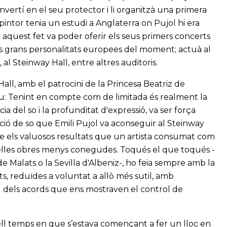
convertí en el seu protector i li organitzà una primera
 pintor tenia un estudi a Anglaterra on Pujol hi era
 aquest fet va poder oferir els seus primers concerts
 les grans personalitats europees del moment; actuà al
al Steinway Hall, entre altres auditoris.
all, amb el patrocini de la Princesa Beatriz de
iu: Tenint en compte com de limitada és realment la
a del so i la profunditat d'expressió, va ser força
ió de so que Emili Pujol va aconseguir al Steinway
ure els valuosos resultats que un artista consumat com
quelles obres menys conegudes. Toqués el que toqués -
Malats o la Sevilla d'Albeniz-, ho feia sempre amb la
, reduïdes a voluntat a allò més sutil, amb
 dels acords que ens mostraven el control de
ell temps en que s’estava començant a fer un lloc en