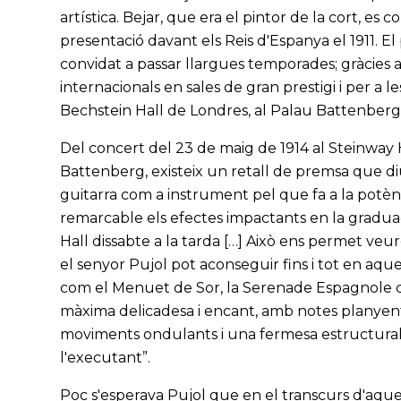
artística. Bejar, que era el pintor de la cort, es 
presentació davant els Reis d'Espanya el 1911. El
convidat a passar llargues temporades; gràcies a
internacionals en sales de gran prestigi i per a
Bechstein Hall de Londres, al Palau Battenberg, 
Del concert del 23 de maig de 1914 al Steinway H
Battenberg, existeix un retall de premsa que d
guitarra com a instrument pel que fa a la potènci
remarcable els efectes impactants en la graduac
Hall dissabte a la tarda […] Això ens permet ve
el senyor Pujol pot aconseguir fins i tot en a
com el Menuet de Sor, la Serenade Espagnole de 
màxima delicadesa i encant, amb notes planyents
moviments ondulants i una fermesa estructural
l'executant”.
Poc s'esperava Pujol que en el transcurs d'aqu