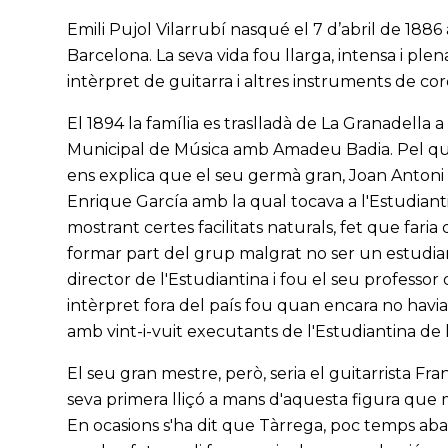
Emili Pujol Vilarrubí nasqué el 7 d’abril de 188
Barcelona. La seva vida fou llarga, intensa i pl
intèrpret de guitarra i altres instruments de co
El 1894 la família es traslladà de La Granadella a
Municipal de Música amb Amadeu Badia. Pel què 
ens explica que el seu germà gran, Joan Antoni P
Enrique García amb la qual tocava a l'Estudianti
mostrant certes facilitats naturals, fet que fari
formar part del grup malgrat no ser un estudian
director de l'Estudiantina i fou el seu professo
intèrpret fora del país fou quan encara no havia
amb vint-i-vuit executants de l'Estudiantina de 
El seu gran mestre, però, seria el guitarrista Fr
seva primera lliçó a mans d'aquesta figura que 
En ocasions s'ha dit que Tàrrega, poc temps aba