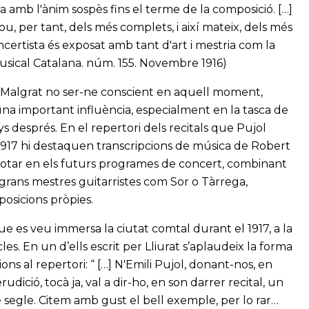
a amb l'ànim sospès fins el terme de la composició. […]
ou, per tant, dels més complets, i així mateix, dels més
oncertista és exposat amb tant d'art i mestria com la
 Musical Catalana. núm. 155. Novembre 1916)
l. Malgrat no ser-ne conscient en aquell moment,
r una important influència, especialment en la tasca de
 després. En el repertori dels recitals que Pujol
 1917 hi destaquen transcripcions de música de Robert
 notar en els futurs programes de concert, combinant
grans mestres guitarristes com Sor o Tàrrega,
osicions pròpies.
que es veu immersa la ciutat comtal durant el 1917, a la
es. En un d’ells escrit per Lliurat s’aplaudeix la forma
ns al repertori: “ […] N'Emili Pujol, donant-nos, en
udició, tocà ja, val a dir-ho, en son darrer recital, un
 segle. Citem amb gust el bell exemple, per lo rar…