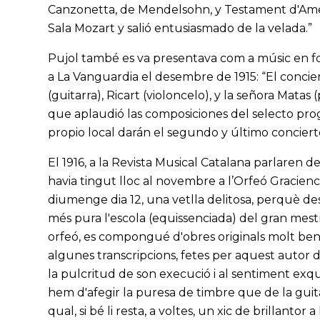
Canzonetta, de Mendelsohn, y Testament d'Amelia 
Sala Mozart y salió entusiasmado de la velada.”
Pujol també es va presentava com a músic en 
a La Vanguardia el desembre de 1915: “El concie
(guitarra), Ricart (violoncelo), y la señora Mata
que aplaudió las composiciones del selecto prog
propio local darán el segundo y último conciert
El 1916, a la Revista Musical Catalana parlaren 
havia tingut lloc al novembre a l’Orfeó Gracienc:
diumenge dia 12, una vetlla delitosa, perquè des
més pura l'escola (equissenciada) del gran mestre
orfeó, es compongué d'obres originals molt ben t
algunes transcripcions, fetes per aquest autor
la pulcritud de son execució i al sentiment exqui
hem d'afegir la puresa de timbre que de la guita
qual, si bé li resta, a voltes, un xic de brillantor