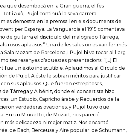
ropea que desembocà en la Gran guerra, el fes
 Tot i això, Pujol continuà la seva carrera
. Com es demostra en la premsa i en els documents de
 movent per Espanya. La Vanguardia el 1915 comentava:
timo de guitarra el discípulo del malogrado Tárrega,
lurosos aplausos.” Una de les sales on es van fer més
 Sala Mozart de Barcelona, i Pujol hi va tocar al llarg
m moltes resenyes d’aquestes presentacions: “[…] El
t fue un éxito indiscutible. Aplaudimos al Círculo de
ón de Pujol. A éste le sobran méritos para justificar
co con sus aplausos. Que fueron estrepitosos,
as de Tárrega y Albéniz, donde el concertista hizo
rcas, un Estudio, Capricho árabe y Recuerdos de la
hicieron verdaderas ovaciones, y Pujol tuvo que
ma. En un Minuetto, de Mozart, nos pareció
con más delicadeza ni mejor matiz. Nos encantó
rrée, de Bach, Berceuse y Aire popular, de Schumann,