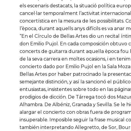
els escenaris destacats, la situació política eu
cancel·lar temporalment l’activitat internacional.
concertística en la mesura de les possibilitats
l’època, durant aquells anys difícils es va anar
“En el Círculo de Bellas Artes dio un recital ín
don Emilio Pujol. En cada composición obtuvo ca
concerts de guitarra durant aquella època fou la
de la seva carrera en moltes ocasions, i en teni
concierto dado por Emilio Pujol en la Sala Mozar
Bellas Artes por haber patrocinado la presentaci
semejante distinción, y así la sancionó el públi
entusiastas, insistentes sobre todo en las págin
prodigios de dicción. De Tárrega tocó dos Mazu
Alhambra. De Albéniz, Granada y Sevilla. Se le 
alargar el concierto con obras fuera de progra
insuperable. Imposible seguir la frase musical 
también interpretando Allegretto, de Sor, Bou