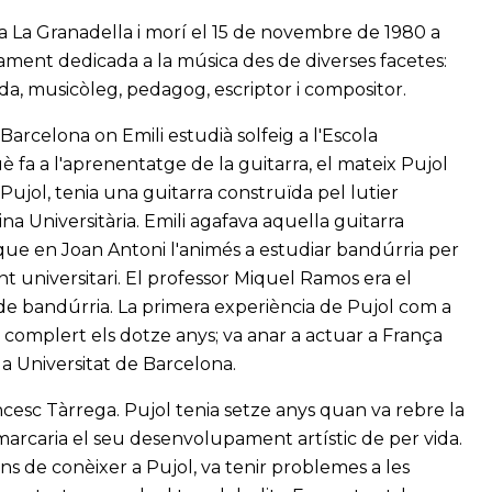
6 a La Granadella i morí el 15 de novembre de 1980 a
enament dedicada a la música des de diverses facetes:
rda, musicòleg, pedagog, escriptor i compositor.
 Barcelona on Emili estudià solfeig a l'Escola
fa a l'aprenentatge de la guitarra, el mateix Pujol
ujol, tenia una guitarra construïda pel lutier
na Universitària. Emili agafava aquella guitarra
a que en Joan Antoni l'animés a estudiar bandúrria per
t universitari. El professor Miquel Ramos era el
r de bandúrria. La primera experiència de Pujol com a
 complert els dotze anys; va anar a actuar a França
la Universitat de Barcelona.
ancesc Tàrrega. Pujol tenia setze anys quan va rebre la
marcaria el seu desenvolupament artístic de per vida.
ns de conèixer a Pujol, va tenir problemes a les