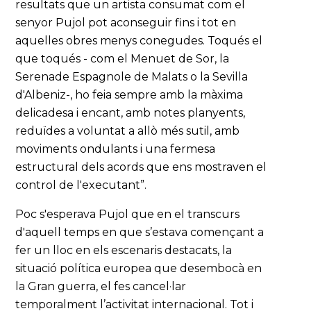
resultats que un artista consumat com el
senyor Pujol pot aconseguir fins i tot en
aquelles obres menys conegudes. Toqués el
que toqués - com el Menuet de Sor, la
Serenade Espagnole de Malats o la Sevilla
d'Albeniz-, ho feia sempre amb la màxima
delicadesa i encant, amb notes planyents,
reduïdes a voluntat a allò més sutil, amb
moviments ondulants i una fermesa
estructural dels acords que ens mostraven el
control de l'executant”.
Poc s'esperava Pujol que en el transcurs
d'aquell temps en que s’estava començant a
fer un lloc en els escenaris destacats, la
situació política europea que desembocà en
la Gran guerra, el fes cancel·lar
temporalment l’activitat internacional. Tot i