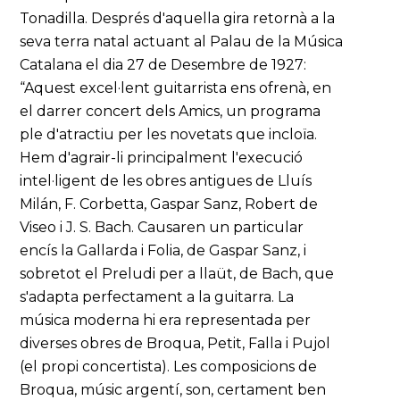
Tonadilla. Després d'aquella gira retornà a la
seva terra natal actuant al Palau de la Música
Catalana el dia 27 de Desembre de 1927:
“Aquest excel·lent guitarrista ens ofrenà, en
el darrer concert dels Amics, un programa
ple d'atractiu per les novetats que incloïa.
Hem d'agrair-li principalment l'execució
intel·ligent de les obres antigues de Lluís
Milán, F. Corbetta, Gaspar Sanz, Robert de
Viseo i J. S. Bach. Causaren un particular
encís la Gallarda i Folia, de Gaspar Sanz, i
sobretot el Preludi per a llaüt, de Bach, que
s'adapta perfectament a la guitarra. La
música moderna hi era representada per
diverses obres de Broqua, Petit, Falla i Pujol
(el propi concertista). Les composicions de
Broqua, músic argentí, son, certament ben