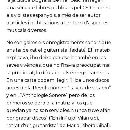
la ja citada biografia de Francesc Tàrrega, i
una sèrie de llibres publicats pel CSIC sobres
els violistes espanyols, a més de ser autor
d'articles i publicacions a l'entorn d'aspectes
musicals diversos.
No són gaires els enregistraments sonors que
ens ha deixat el guitarrista lleidatà. Ell mateix
explicava, i ho deixa per escrit també en les
seves vivències, que no l'havia preocupat mai
la publicitat, la difusió ni els enregistraments.
En una carta podem llegir: “Hice unos discos
antes de la Revolución en “La voz de su amo”
y en L’”Anthologie Sonore” però de los
primeros se perdió la matriz y los que
quedan ya no son servibles. Nunca tuve afán
por grabar discos” (“Emili Pujol Vilarrubí,
retrat d'un guitarrista” de Maria Ribera Gibal).