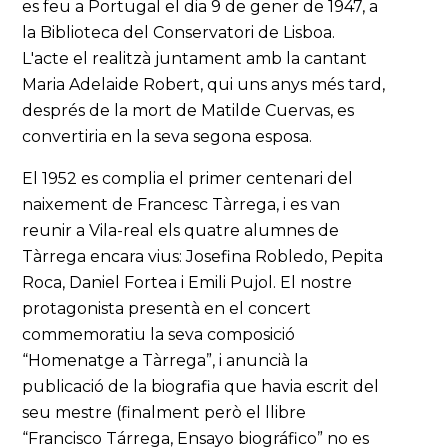
es feu a Portugal el dia 9 de gener de 1947, a
la Biblioteca del Conservatori de Lisboa.
L'acte el realitzà juntament amb la cantant
Maria Adelaide Robert, qui uns anys més tard,
després de la mort de Matilde Cuervas, es
convertiria en la seva segona esposa.
El 1952 es complia el primer centenari del
naixement de Francesc Tàrrega, i es van
reunir a Vila-real els quatre alumnes de
Tàrrega encara vius: Josefina Robledo, Pepita
Roca, Daniel Fortea i Emili Pujol. El nostre
protagonista presentà en el concert
commemoratiu la seva composició
“Homenatge a Tàrrega”, i anuncià la
publicació de la biografia que havia escrit del
seu mestre (finalment però el llibre
“Francisco Tárrega, Ensayo biográfico” no es