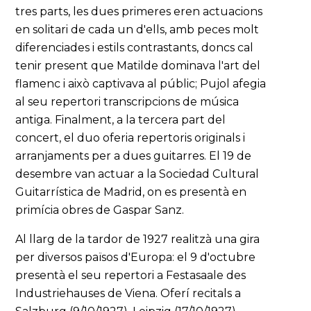
tres parts, les dues primeres eren actuacions
en solitari de cada un d'ells, amb peces molt
diferenciades i estils contrastants, doncs cal
tenir present que Matilde dominava l'art del
flamenc i això captivava al públic; Pujol afegia
al seu repertori transcripcions de música
antiga. Finalment, a la tercera part del
concert, el duo oferia repertoris originals i
arranjaments per a dues guitarres. El 19 de
desembre van actuar a la Sociedad Cultural
Guitarrística de Madrid, on es presentà en
primícia obres de Gaspar Sanz.
Al llarg de la tardor de 1927 realitzà una gira
per diversos països d'Europa: el 9 d'octubre
presentà el seu repertori a Festasaale des
Industriehauses de Viena. Oferí recitals a