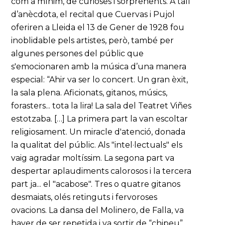
com a mínim, de curioses i sorprenents. A tall
d’anècdota, el recital que Cuervas i Pujol
oferiren a Lleida el 13 de Gener de 1928 fou
inoblidable pels artistes, però, també per
algunes persones del públic que
s'emocionaren amb la música d’una manera
especial: “Ahir va ser lo concert. Un gran èxit,
la sala plena. Aficionats, gitanos, músics,
forasters... tota la lira! La sala del Teatret Viñes
estotzaba. […] La primera part la van escoltar
religiosament. Un miracle d'atenció, donada
la qualitat del públic. Als "intel·lectuals" els
vaig agradar moltíssim. La segona part va
despertar aplaudiments calorosos i la tercera
part ja... el "acabose". Tres o quatre gitanos
desmaiats, olés retinguts i fervoroses
ovacions. La dansa del Molinero, de Falla, va
haver de ser repetida i va sortir de “chipeu”