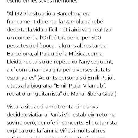
escriu en les seves memòries:
“Al 1920 la situació a Barcelona era
francament dolenta, la Rambla gairebé
deserta, la vida difícil. Tot i això vaig realitzar
un concert a l'Orfeó Gracienc, per 500
pessetes de l'època, i alguns altres tant a
Barcelona, al Palau de la Música, com a
Lleida, recitals que repeteixo l'any següent,
així com una nova gira per diverses ciutats
espanyoles” (Apunts personals d'Emili Pujol,
citats a la biografia: “Emili Pujol Vilarrubí,
retrat d'un guitarrista” de Maria Ribera Gibal).
Vista la situació, amb trenta-cinc anys
decideix viatjar a París i s'hi estableix; retorna
sovint, però, per oferir concerts. El guitarrista
explica que la família Viñes i molts altres