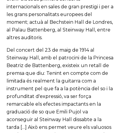
internacionals en sales de gran prestigi i per a
les grans personalitats europees del
moment; actuà al Bechstein Hall de Londres,
al Palau Battenberg, al Steinway Hall, entre
altres auditoris.
Del concert del 23 de maig de 1914 al
Steinway Hall, amb el patrocini de la Princesa
Beatriz de Battenberg, existeix un retall de
premsa que diu: Tenint en compte com de
limitada és realment la guitarra com a
instrument pel que fa a la potència del so i la
profunditat d'expressió, va ser força
remarcable els efectes impactants en la
graduació de so que Emili Pujol va
aconseguir al Steinway Hall dissabte a la
tarda […] Això ens permet veure els valuosos