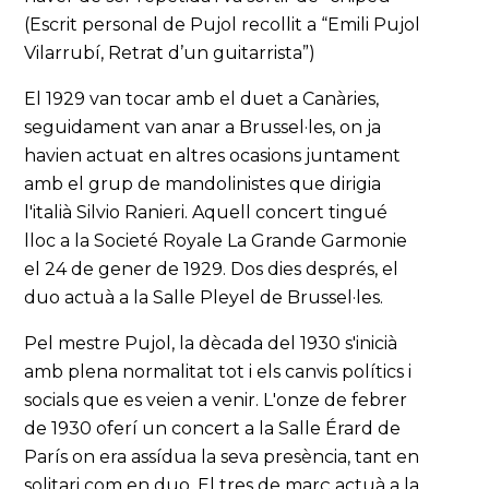
(Escrit personal de Pujol recollit a “Emili Pujol
Vilarrubí, Retrat d’un guitarrista”)
El 1929 van tocar amb el duet a Canàries,
seguidament van anar a Brussel·les, on ja
havien actuat en altres ocasions juntament
amb el grup de mandolinistes que dirigia
l'italià Silvio Ranieri. Aquell concert tingué
lloc a la Societé Royale La Grande Garmonie
el 24 de gener de 1929. Dos dies després, el
duo actuà a la Salle Pleyel de Brussel·les.
Pel mestre Pujol, la dècada del 1930 s'inicià
amb plena normalitat tot i els canvis polítics i
socials que es veien a venir. L'onze de febrer
de 1930 oferí un concert a la Salle Érard de
París on era assídua la seva presència, tant en
solitari com en duo. El tres de març actuà a la