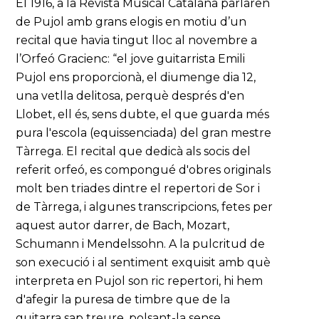
El 1916, a la Revista Musical Catalana parlaren
de Pujol amb grans elogis en motiu d’un
recital que havia tingut lloc al novembre a
l’Orfeó Gracienc: “el jove guitarrista Emili
Pujol ens proporcionà, el diumenge dia 12,
una vetlla delitosa, perquè després d'en
Llobet, ell és, sens dubte, el que guarda més
pura l'escola (equissenciada) del gran mestre
Tàrrega. El recital que dedicà als socis del
referit orfeó, es compongué d'obres originals
molt ben triades dintre el repertori de Sor i
de Tàrrega, i algunes transcripcions, fetes per
aquest autor darrer, de Bach, Mozart,
Schumann i Mendelssohn. A la pulcritud de
son execució i al sentiment exquisit amb què
interpreta en Pujol son ric repertori, hi hem
d'afegir la puresa de timbre que de la
guitarra sap treure, polsant-la sense