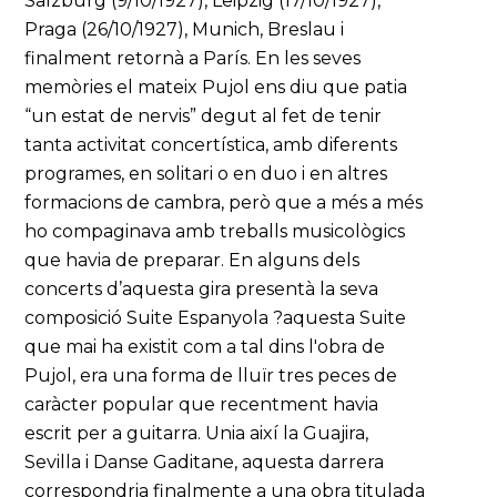
Salzburg (9/10/1927), Leipzig (17/10/1927),
Praga (26/10/1927), Munich, Breslau i
finalment retornà a París. En les seves
memòries el mateix Pujol ens diu que patia
“un estat de nervis” degut al fet de tenir
tanta activitat concertística, amb diferents
programes, en solitari o en duo i en altres
formacions de cambra, però que a més a més
ho compaginava amb treballs musicològics
que havia de preparar. En alguns dels
concerts d’aquesta gira presentà la seva
composició Suite Espanyola ?aquesta Suite
que mai ha existit com a tal dins l'obra de
Pujol, era una forma de lluïr tres peces de
caràcter popular que recentment havia
escrit per a guitarra. Unia així la Guajira,
Sevilla i Danse Gaditane, aquesta darrera
correspondria finalmente a una obra titulada