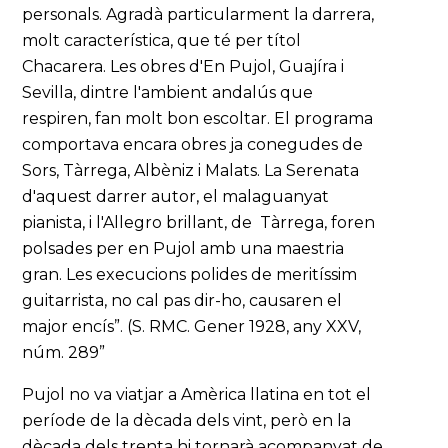
personals. Agradà particularment la darrera,
molt característica, que té per títol
Chacarera. Les obres d'En Pujol, Guajíra i
Sevilla, dintre l'ambient andalús que
respiren, fan molt bon escoltar. El programa
comportava encara obres ja conegudes de
Sors, Tàrrega, Albèniz i Malats. La Serenata
d'aquest darrer autor, el malaguanyat
pianista, i l'Allegro brillant, de Tàrrega, foren
polsades per en Pujol amb una maestria
gran. Les execucions polides de meritíssim
guitarrista, no cal pas dir-ho, causaren el
major encís”. (S. RMC. Gener 1928, any XXV,
núm. 289”
Pujol no va viatjar a Amèrica llatina en tot el
període de la dècada dels vint, però en la
dècada dels trenta hi tornarà acompanyat de