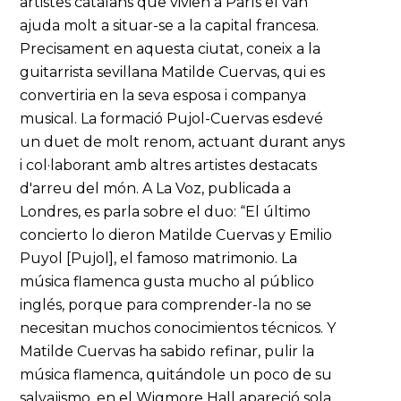
artistes catalans que vivien a París el van
ajuda molt a situar-se a la capital francesa.
Precisament en aquesta ciutat, coneix a la
guitarrista sevillana Matilde Cuervas, qui es
convertiria en la seva esposa i companya
musical. La formació Pujol-Cuervas esdevé
un duet de molt renom, actuant durant anys
i col·laborant amb altres artistes destacats
d'arreu del món. A La Voz, publicada a
Londres, es parla sobre el duo: “El último
concierto lo dieron Matilde Cuervas y Emilio
Puyol [Pujol], el famoso matrimonio. La
música flamenca gusta mucho al público
inglés, porque para comprender-la no se
necesitan muchos conocimientos técnicos. Y
Matilde Cuervas ha sabido refinar, pulir la
música flamenca, quitándole un poco de su
salvajismo, en el Wigmore Hall apareció sola