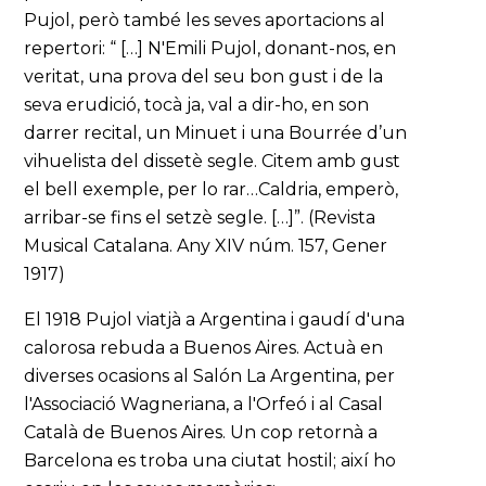
Pujol, però també les seves aportacions al
repertori: “ […] N'Emili Pujol, donant-nos, en
veritat, una prova del seu bon gust i de la
seva erudició, tocà ja, val a dir-ho, en son
darrer recital, un Minuet i una Bourrée d’un
vihuelista del dissetè segle. Citem amb gust
el bell exemple, per lo rar…Caldria, emperò,
arribar-se fins el setzè segle. […]”. (Revista
Musical Catalana. Any XIV núm. 157, Gener
1917)
El 1918 Pujol viatjà a Argentina i gaudí d'una
calorosa rebuda a Buenos Aires. Actuà en
diverses ocasions al Salón La Argentina, per
l'Associació Wagneriana, a l'Orfeó i al Casal
Català de Buenos Aires. Un cop retornà a
Barcelona es troba una ciutat hostil; així ho