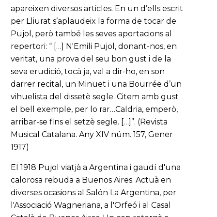
apareixen diversos articles. En un d’ells escrit
per Lliurat s’aplaudeix la forma de tocar de
Pujol, però també les seves aportacions al
repertori: “ […] N'Emili Pujol, donant-nos, en
veritat, una prova del seu bon gust i de la
seva erudició, tocà ja, val a dir-ho, en son
darrer recital, un Minuet i una Bourrée d’un
vihuelista del dissetè segle. Citem amb gust
el bell exemple, per lo rar…Caldria, emperò,
arribar-se fins el setzè segle. […]”. (Revista
Musical Catalana. Any XIV núm. 157, Gener
1917)
El 1918 Pujol viatjà a Argentina i gaudí d'una
calorosa rebuda a Buenos Aires. Actuà en
diverses ocasions al Salón La Argentina, per
l'Associació Wagneriana, a l'Orfeó i al Casal