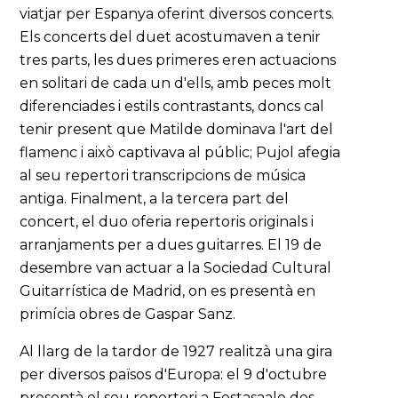
viatjar per Espanya oferint diversos concerts.
Els concerts del duet acostumaven a tenir
tres parts, les dues primeres eren actuacions
en solitari de cada un d'ells, amb peces molt
diferenciades i estils contrastants, doncs cal
tenir present que Matilde dominava l'art del
flamenc i això captivava al públic; Pujol afegia
al seu repertori transcripcions de música
antiga. Finalment, a la tercera part del
concert, el duo oferia repertoris originals i
arranjaments per a dues guitarres. El 19 de
desembre van actuar a la Sociedad Cultural
Guitarrística de Madrid, on es presentà en
primícia obres de Gaspar Sanz.
Al llarg de la tardor de 1927 realitzà una gira
per diversos països d'Europa: el 9 d'octubre
presentà el seu repertori a Festasaale des