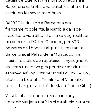
Català de Buenos Aires. Un cop retornà a
Barcelona es troba una ciutat hostil; així ho
escriu en les seves memòries:
“Al 1920 la situació a Barcelona era
francament dolenta, la Rambla gairebé
deserta, la vida difícil. Tot i això vaig realitzar
un concert a l'Orfeó Gracienc, per 500
pessetes de l'època, i alguns altres tant a
Barcelona, al Palau de la Música, com a
Lleida, recitals que repeteixo l'any següent,
així com una nova gira per diverses ciutats
espanyoles” (Apunts personals d'Emili Pujol,
citats a la biografia: “Emili Pujol Vilarrubí,
retrat d'un guitarrista” de Maria Ribera Gibal).
Vista la situació, amb trenta-cinc anys
decideix viatjar a París i s'hi estableix; retorna