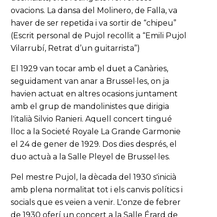
ovacions. La dansa del Molinero, de Falla, va
haver de ser repetida i va sortir de “chipeu”
(Escrit personal de Pujol recollit a “Emili Pujol
Vilarrubí, Retrat d’un guitarrista”)
El 1929 van tocar amb el duet a Canàries,
seguidament van anar a Brussel·les, on ja
havien actuat en altres ocasions juntament
amb el grup de mandolinistes que dirigia
l'italià Silvio Ranieri. Aquell concert tingué
lloc a la Societé Royale La Grande Garmonie
el 24 de gener de 1929. Dos dies després, el
duo actuà a la Salle Pleyel de Brussel·les.
Pel mestre Pujol, la dècada del 1930 s'inicià
amb plena normalitat tot i els canvis polítics i
socials que es veien a venir. L'onze de febrer
de 1930 oferí un concert a la Salle Érard de