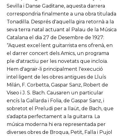
Sevilla i Danse Gaditane, aquesta darrera
correspondria finalmente a una obra titulada
Tonadilla. Després d'aquella gira retornà a la
seva terra natal actuant al Palau de la Música
Catalana el dia 27 de Desembre de 1927:
“Aquest excel·lent guitarrista ens ofrenà, en
el darrer concert dels Amics, un programa
ple d'atractiu per les novetats que incloïa.
Hem d'agrair-li principalment l'execució
intel·ligent de les obres antigues de Lluís
Milán, F. Corbetta, Gaspar Sanz, Robert de
Viseo i J. S. Bach. Causaren un particular
encís la Gallarda i Folia, de Gaspar Sanz, i
sobretot el Preludi per a llaüt, de Bach, que
s'adapta perfectament a la guitarra. La
música moderna hi era representada per
diverses obres de Broqua, Petit, Falla i Pujol