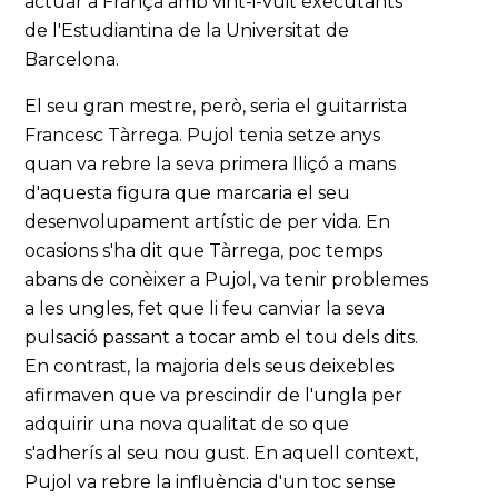
actuar a França amb vint-i-vuit executants
de l'Estudiantina de la Universitat de
Barcelona.
El seu gran mestre, però, seria el guitarrista
Francesc Tàrrega. Pujol tenia setze anys
quan va rebre la seva primera lliçó a mans
d'aquesta figura que marcaria el seu
desenvolupament artístic de per vida. En
ocasions s'ha dit que Tàrrega, poc temps
abans de conèixer a Pujol, va tenir problemes
a les ungles, fet que li feu canviar la seva
pulsació passant a tocar amb el tou dels dits.
En contrast, la majoria dels seus deixebles
afirmaven que va prescindir de l'ungla per
adquirir una nova qualitat de so que
s'adherís al seu nou gust. En aquell context,
Pujol va rebre la influència d'un toc sense