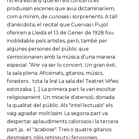
no era estrany que en els concerts es
produïssin escenes que avui dictaminaríem,
com a mínim, de curioses i sorprenents. A tall
d’anècdota, el recital que Cuervas i Pujol
oferiren a Lleida el 13 de Gener de 1928 fou
inoblidable pels artistes, però, també per
algunes persones del públic que
s'emocionaren amb la música d’una manera
especial: “Ahir va ser lo concert. Un gran èxit,
la sala plena. Aficionats, gitanos, músics,
forasters... tota la lira! La sala del Teatret Viñes
estotzaba. […] La primera part la van escoltar
religiosament. Un miracle d'atenció, donada
la qualitat del públic. Als "intel·lectuals" els
vaig agradar moltíssim. La segona part va
despertar aplaudiments calorosos i la tercera
part ja... el "acabose". Tres o quatre gitanos
desmaiats, olés retinguts i fervoroses