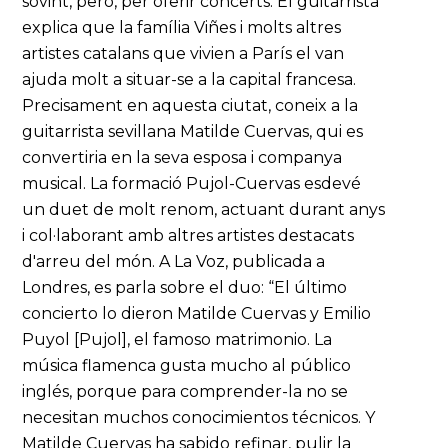
sovint, però, per oferir concerts. El guitarrista
explica que la família Viñes i molts altres
artistes catalans que vivien a París el van
ajuda molt a situar-se a la capital francesa.
Precisament en aquesta ciutat, coneix a la
guitarrista sevillana Matilde Cuervas, qui es
convertiria en la seva esposa i companya
musical. La formació Pujol-Cuervas esdevé
un duet de molt renom, actuant durant anys
i col·laborant amb altres artistes destacats
d'arreu del món. A La Voz, publicada a
Londres, es parla sobre el duo: “El último
concierto lo dieron Matilde Cuervas y Emilio
Puyol [Pujol], el famoso matrimonio. La
música flamenca gusta mucho al público
inglés, porque para comprender-la no se
necesitan muchos conocimientos técnicos. Y
Matilde Cuervas ha sabido refinar, pulir la