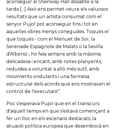
aconseguir al Steinway Hall dissabte a la
tarda […] Això ens permet veure els valuosos
resultats que un artista consumat com el
senyor Pujol pot aconseguir fins i tot en
aquelles obres menys conegudes. Toqués el
que toqués - com el Menuet de Sor, la
Serenade Espagnole de Malats o la Sevilla
d'Albeniz-, ho feia sempre amb la màxima
delicadesa i encant, amb notes planyents,
reduïdes a voluntat a allò més sutil, amb
moviments ondulants i una fermesa
estructural dels acords que ens mostraven el
control de l'executant”.
Poc s'esperava Pujol que en el transcurs
d'aquell temps en que s’estava començant a
fer un lloc en els escenaris destacats, la
situació política europea que desembocà en