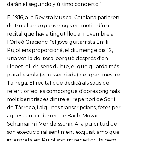
darán el segundo y último concierto.”
El 1916, a la Revista Musical Catalana parlaren
de Pujol amb grans elogis en motiu d’un
recital que havia tingut lloc al novembre a
l’Orfeó Gracienc: “el jove guitarrista Emili
Pujol ens proporcionà, el diumenge dia 12,
una vetlla delitosa, perquè després d'en
Llobet, ell és, sens dubte, el que guarda més
pura l'escola (equissenciada) del gran mestre
Tàrrega. El recital que dedicà als socis del
referit orfeó, es compongué d'obres originals
molt ben triades dintre el repertori de Sor i
de Tàrrega, i algunes transcripcions, fetes per
aquest autor darrer, de Bach, Mozart,
Schumann i Mendelssohn. A la pulcritud de
son execució i al sentiment exquisit amb què
interpreta en Pujol son ric repertori, hi hem