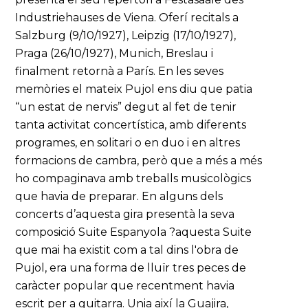
Industriehauses de Viena. Oferí recitals a
Salzburg (9/10/1927), Leipzig (17/10/1927),
Praga (26/10/1927), Munich, Breslau i
finalment retornà a París. En les seves
memòries el mateix Pujol ens diu que patia
“un estat de nervis” degut al fet de tenir
tanta activitat concertística, amb diferents
programes, en solitari o en duo i en altres
formacions de cambra, però que a més a més
ho compaginava amb treballs musicològics
que havia de preparar. En alguns dels
concerts d’aquesta gira presentà la seva
composició Suite Espanyola ?aquesta Suite
que mai ha existit com a tal dins l'obra de
Pujol, era una forma de lluïr tres peces de
caràcter popular que recentment havia
escrit per a guitarra. Unia així la Guajira,