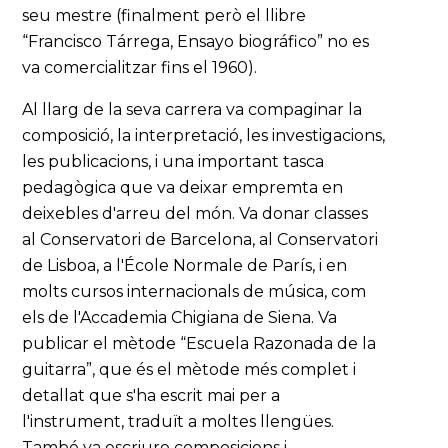
seu mestre (finalment però el llibre
“Francisco Tárrega, Ensayo biográfico” no es
va comercialitzar fins el 1960).
Al llarg de la seva carrera va compaginar la
composició, la interpretació, les investigacions,
les publicacions, i una important tasca
pedagògica que va deixar empremta en
deixebles d'arreu del món. Va donar classes
al Conservatori de Barcelona, al Conservatori
de Lisboa, a l'École Normale de París, i en
molts cursos internacionals de música, com
els de l'Accademia Chigiana de Siena. Va
publicar el mètode “Escuela Razonada de la
guitarra”, que és el mètode més complet i
detallat que s'ha escrit mai per a
l'instrument, traduït a moltes llengües.
També va escriure composicions i