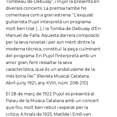
Tombeau de Debussy”, i Pujol la presentà en
diversos concerts. La premsa també ho
comentava com a gran estrena: “L'exquisit
guitarrista Pujol interpretà un programa
molt ben triat (…), i la Tomba de Debussy d'En
Manuel de Falla. Aquesta darrera composició
per la seva novetat i per son mèrit dintre la
moderna tècnica, constituí la peça culminant
del programa. En Pujol l'interpretà amb un
amor gran, fent ressaltar la seva
característica, que és un andalusisme de la
més bona llei.” (Revista Musical Catalana.
Abril-juny 1921, any XVIII, núm. 208-210)
El 28 de març de 1922 Pujol es presentà al
Palau de la Música Catalana amb un concert
que fou molt ben rebut i esperat per la
crítica. A finals de 1925, Matilde i Emili van