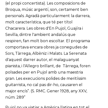
(el propi concertista). Les composicions de
Broqua, músic argentí, son, certament ben
personals. Agradà particularment la darrera,
molt característica, que té per títol
Chacarera. Les obres d'En Pujol, Guajíra i
Sevilla, dintre l'ambient andalús que
respiren, fan molt bon escoltar. El programa
comportava encara obres ja conegudes de
Sors, Tàrrega, Albèniz i Malats. La Serenata
d'aquest darrer autor, el malaguanyat
pianista, i l'Allegro brillant, de Tàrrega, foren
polsades per en Pujol amb una maestria
gran. Les execucions polides de meritíssim
guitarrista, no cal pas dir-ho, causaren el
major encís”. (S. RMC. Gener 1928, any XXV,
núm. 289”
Pujol no va viatjar a Amèrica llatina en tot el