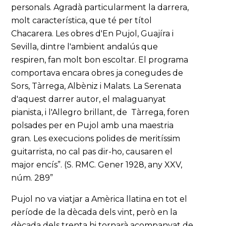
personals. Agradà particularment la darrera,
molt característica, que té per títol
Chacarera. Les obres d'En Pujol, Guajíra i
Sevilla, dintre l'ambient andalús que
respiren, fan molt bon escoltar. El programa
comportava encara obres ja conegudes de
Sors, Tàrrega, Albèniz i Malats. La Serenata
d'aquest darrer autor, el malaguanyat
pianista, i l'Allegro brillant, de Tàrrega, foren
polsades per en Pujol amb una maestria
gran. Les execucions polides de meritíssim
guitarrista, no cal pas dir-ho, causaren el
major encís”. (S. RMC. Gener 1928, any XXV,
núm. 289”
Pujol no va viatjar a Amèrica llatina en tot el
període de la dècada dels vint, però en la
dècada dels trenta hi tornarà acompanyat de