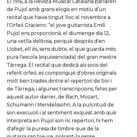
El 1916, a la Revista Musical Catalana parlaren
de Pujol amb grans elogis en motiu d’un
recital que havia tingut lloc al novembre a
l’Orfeó Gracienc: “el jove guitarrista Emili
Pujol ens proporcionà, el diumenge dia 12,
una vetlla delitosa, perquè després d'en
Llobet, ell és, sens dubte, el que guarda més
pura l'escola (equissenciada) del gran mestre
Tàrrega. El recital que dedicà als socis del
referit orfeó, es compongué d'obres originals
molt ben triades dintre el repertori de Sor i
de Tàrrega, i algunes transcripcions, fetes per
aquest autor darrer, de Bach, Mozart,
Schumann i Mendelssohn. A la pulcritud de
son execució i al sentiment exquisit amb què
interpreta en Pujol son ric repertori, hi hem
d'afegir la puresa de timbre que de la
guitarra sap treure, polsant-la sense