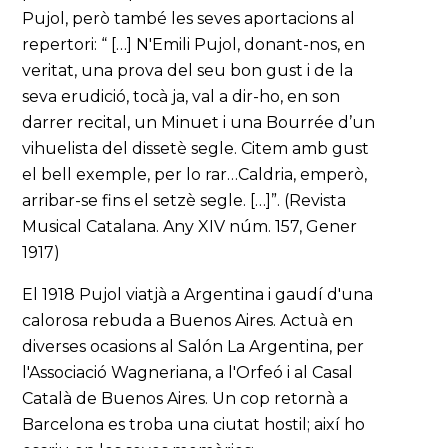
Pujol, però també les seves aportacions al
repertori: “ […] N'Emili Pujol, donant-nos, en
veritat, una prova del seu bon gust i de la
seva erudició, tocà ja, val a dir-ho, en son
darrer recital, un Minuet i una Bourrée d’un
vihuelista del dissetè segle. Citem amb gust
el bell exemple, per lo rar…Caldria, emperò,
arribar-se fins el setzè segle. […]”. (Revista
Musical Catalana. Any XIV núm. 157, Gener
1917)
El 1918 Pujol viatjà a Argentina i gaudí d'una
calorosa rebuda a Buenos Aires. Actuà en
diverses ocasions al Salón La Argentina, per
l'Associació Wagneriana, a l'Orfeó i al Casal
Català de Buenos Aires. Un cop retornà a
Barcelona es troba una ciutat hostil; així ho