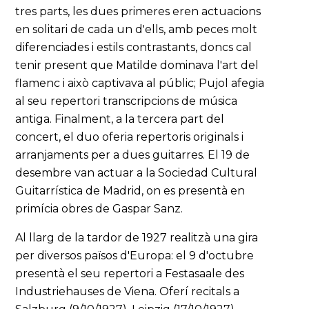
tres parts, les dues primeres eren actuacions
en solitari de cada un d'ells, amb peces molt
diferenciades i estils contrastants, doncs cal
tenir present que Matilde dominava l'art del
flamenc i això captivava al públic; Pujol afegia
al seu repertori transcripcions de música
antiga. Finalment, a la tercera part del
concert, el duo oferia repertoris originals i
arranjaments per a dues guitarres. El 19 de
desembre van actuar a la Sociedad Cultural
Guitarrística de Madrid, on es presentà en
primícia obres de Gaspar Sanz.
Al llarg de la tardor de 1927 realitzà una gira
per diversos països d'Europa: el 9 d'octubre
presentà el seu repertori a Festasaale des
Industriehauses de Viena. Oferí recitals a