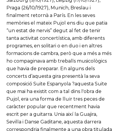
Salzburg (9/10/1927), Leipzig (17/10/1927),
Praga (26/10/1927), Munich, Breslau i
finalment retornà a París. En les seves
memòries el mateix Pujol ens diu que patia
“un estat de nervis” degut al fet de tenir
tanta activitat concertística, amb diferents
programes, en solitari o en duo i en altres
formacions de cambra, però que a més a més
ho compaginava amb treballs musicològics
que havia de preparar. En alguns dels
concerts d’aquesta gira presentà la seva
composició Suite Espanyola ?aquesta Suite
que mai ha existit com a tal dins l'obra de
Pujol, era una forma de lluïr tres peces de
caràcter popular que recentment havia
escrit per a guitarra. Unia així la Guajira,
Sevilla i Danse Gaditane, aquesta darrera
correspondria finalmente a una obra titulada