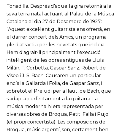
Tonadilla. Després d'aquella gira retornà a la
seva terra natal actuant al Palau de la Música
Catalana el dia 27 de Desembre de 1927:
“Aquest excel·lent guitarrista ens ofrenà, en
el darrer concert dels Amics, un programa
ple d'atractiu per les novetats que incloïa.
Hem d'agrair-li principalment l'execució
intel·ligent de les obres antigues de Lluís
Milán, F. Corbetta, Gaspar Sanz, Robert de
Viseo i J. S. Bach. Causaren un particular
encís la Gallarda i Folia, de Gaspar Sanz, i
sobretot el Preludi per a llaüt, de Bach, que
s'adapta perfectament a la guitarra. La
música moderna hi era representada per
diverses obres de Broqua, Petit, Falla i Pujol
(el propi concertista). Les composicions de
Broqua, músic argentí, son, certament ben