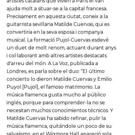
artistes catalans que vivien a París el van
ajuda molt a situar-se a la capital francesa.
Precisament en aquesta ciutat, coneix a la
guitarrista sevillana Matilde Cuervas, qui es
convertiria en la seva esposa i companya
musical. La formació Pujol-Cuervas esdevé
un duet de molt renom, actuant durant anys
i col·laborant amb altres artistes destacats
d'arreu del món. A La Voz, publicada a
Londres, es parla sobre el duo: “El último
concierto lo dieron Matilde Cuervas y Emilio
Puyol [Pujol], el famoso matrimonio. La
música flamenca gusta mucho al público
inglés, porque para comprender-la no se
necesitan muchos conocimientos técnicos. Y
Matilde Cuervas ha sabido refinar, pulir la
música flamenca, quitándole un poco de su
salvajismo, en el Wigmore Hall apareció sola