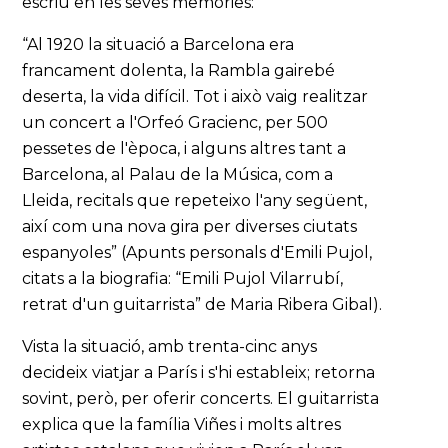
escriu en les seves memòries:
“Al 1920 la situació a Barcelona era
francament dolenta, la Rambla gairebé
deserta, la vida difícil. Tot i això vaig realitzar
un concert a l'Orfeó Gracienc, per 500
pessetes de l'època, i alguns altres tant a
Barcelona, al Palau de la Música, com a
Lleida, recitals que repeteixo l'any següent,
així com una nova gira per diverses ciutats
espanyoles” (Apunts personals d'Emili Pujol,
citats a la biografia: “Emili Pujol Vilarrubí,
retrat d'un guitarrista” de Maria Ribera Gibal).
Vista la situació, amb trenta-cinc anys
decideix viatjar a París i s'hi estableix; retorna
sovint, però, per oferir concerts. El guitarrista
explica que la família Viñes i molts altres