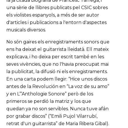
la ja citada biografia de Francesc Tàrrega, i
una sèrie de llibres publicats pel CSIC sobres
els violistes espanyols, a més de ser autor
d'articles i publicacions a l'entorn d'aspectes
musicals diversos.
No són gaires els enregistraments sonors que
ens ha deixat el guitarrista lleidatà. Ell mateix
explicava, i ho deixa per escrit també en les
seves vivències, que no l'havia preocupat mai
la publicitat, la difusió ni els enregistraments.
En una carta podem llegir: “Hice unos discos
antes de la Revolución en “La voz de su amo”
y en L’”Anthologie Sonore” però de los
primeros se perdió la matriz y los que
quedan ya no son servibles. Nunca tuve afán
por grabar discos” (“Emili Pujol Vilarrubí,
retrat d'un guitarrista” de Maria Ribera Gibal).