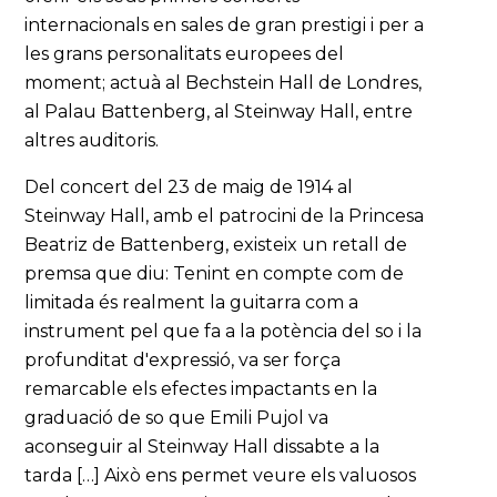
internacionals en sales de gran prestigi i per a
les grans personalitats europees del
moment; actuà al Bechstein Hall de Londres,
al Palau Battenberg, al Steinway Hall, entre
altres auditoris.
Del concert del 23 de maig de 1914 al
Steinway Hall, amb el patrocini de la Princesa
Beatriz de Battenberg, existeix un retall de
premsa que diu: Tenint en compte com de
limitada és realment la guitarra com a
instrument pel que fa a la potència del so i la
profunditat d'expressió, va ser força
remarcable els efectes impactants en la
graduació de so que Emili Pujol va
aconseguir al Steinway Hall dissabte a la
tarda […] Això ens permet veure els valuosos