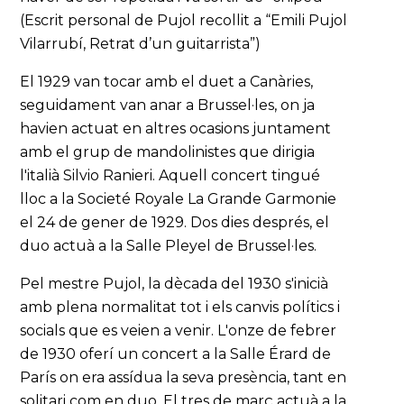
(Escrit personal de Pujol recollit a “Emili Pujol
Vilarrubí, Retrat d’un guitarrista”)
El 1929 van tocar amb el duet a Canàries,
seguidament van anar a Brussel·les, on ja
havien actuat en altres ocasions juntament
amb el grup de mandolinistes que dirigia
l'italià Silvio Ranieri. Aquell concert tingué
lloc a la Societé Royale La Grande Garmonie
el 24 de gener de 1929. Dos dies després, el
duo actuà a la Salle Pleyel de Brussel·les.
Pel mestre Pujol, la dècada del 1930 s'inicià
amb plena normalitat tot i els canvis polítics i
socials que es veien a venir. L'onze de febrer
de 1930 oferí un concert a la Salle Érard de
París on era assídua la seva presència, tant en
solitari com en duo. El tres de març actuà a la