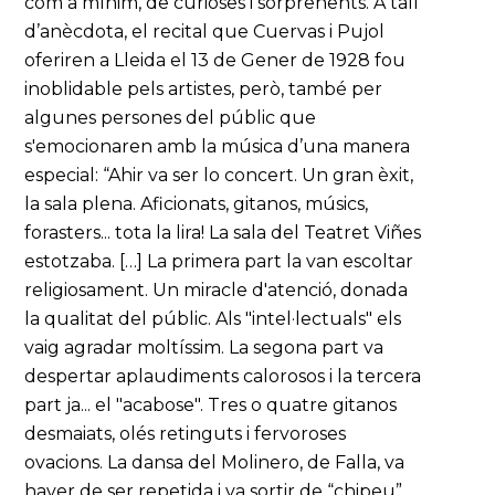
com a mínim, de curioses i sorprenents. A tall
d’anècdota, el recital que Cuervas i Pujol
oferiren a Lleida el 13 de Gener de 1928 fou
inoblidable pels artistes, però, també per
algunes persones del públic que
s'emocionaren amb la música d’una manera
especial: “Ahir va ser lo concert. Un gran èxit,
la sala plena. Aficionats, gitanos, músics,
forasters... tota la lira! La sala del Teatret Viñes
estotzaba. […] La primera part la van escoltar
religiosament. Un miracle d'atenció, donada
la qualitat del públic. Als "intel·lectuals" els
vaig agradar moltíssim. La segona part va
despertar aplaudiments calorosos i la tercera
part ja... el "acabose". Tres o quatre gitanos
desmaiats, olés retinguts i fervoroses
ovacions. La dansa del Molinero, de Falla, va
haver de ser repetida i va sortir de “chipeu”