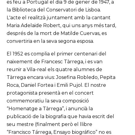
es feu a Portugal el dia 9 de gener de 1947, a
la Biblioteca del Conservatori de Lisboa.
L'acte el realitzà juntament amb la cantant
Maria Adelaide Robert, qui uns anys més tard,
després de la mort de Matilde Cuervas, es
convertiria en la seva segona esposa.
El 1952 es complia el primer centenari del
naixement de Francesc Tàrrega, i es van
reunir a Vila-real els quatre alumnes de
Tàrrega encara vius: Josefina Robledo, Pepita
Roca, Daniel Fortea i Emili Pujol. El nostre
protagonista presentà en el concert
commemoratiu la seva composició
“Homenatge a Tàrrega”, i anuncià la
publicació de la biografia que havia escrit del
seu mestre (finalment però el llibre
“Francisco Tárrega, Ensayo biográfico” no es