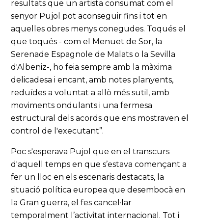
resultats que un artista consumat com el
senyor Pujol pot aconseguir fins i tot en
aquelles obres menys conegudes. Toqués el
que toqués - com el Menuet de Sor, la
Serenade Espagnole de Malats o la Sevilla
d'Albeniz-, ho feia sempre amb la màxima
delicadesa i encant, amb notes planyents,
reduïdes a voluntat a allò més sutil, amb
moviments ondulants i una fermesa
estructural dels acords que ens mostraven el
control de l'executant”.
Poc s'esperava Pujol que en el transcurs
d'aquell temps en que s’estava començant a
fer un lloc en els escenaris destacats, la
situació política europea que desembocà en
la Gran guerra, el fes cancel·lar
temporalment l’activitat internacional. Tot i