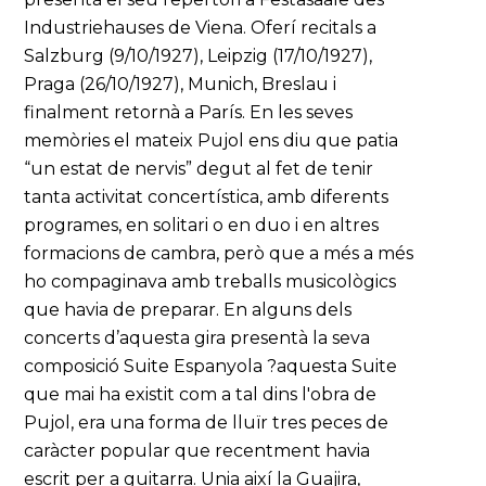
Industriehauses de Viena. Oferí recitals a
Salzburg (9/10/1927), Leipzig (17/10/1927),
Praga (26/10/1927), Munich, Breslau i
finalment retornà a París. En les seves
memòries el mateix Pujol ens diu que patia
“un estat de nervis” degut al fet de tenir
tanta activitat concertística, amb diferents
programes, en solitari o en duo i en altres
formacions de cambra, però que a més a més
ho compaginava amb treballs musicològics
que havia de preparar. En alguns dels
concerts d’aquesta gira presentà la seva
composició Suite Espanyola ?aquesta Suite
que mai ha existit com a tal dins l'obra de
Pujol, era una forma de lluïr tres peces de
caràcter popular que recentment havia
escrit per a guitarra. Unia així la Guajira,