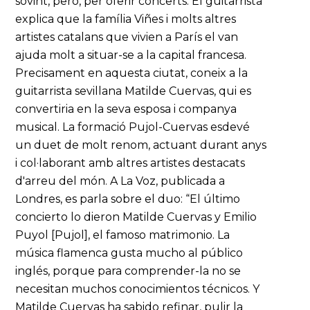
sovint, però, per oferir concerts. El guitarrista
explica que la família Viñes i molts altres
artistes catalans que vivien a París el van
ajuda molt a situar-se a la capital francesa.
Precisament en aquesta ciutat, coneix a la
guitarrista sevillana Matilde Cuervas, qui es
convertiria en la seva esposa i companya
musical. La formació Pujol-Cuervas esdevé
un duet de molt renom, actuant durant anys
i col·laborant amb altres artistes destacats
d'arreu del món. A La Voz, publicada a
Londres, es parla sobre el duo: “El último
concierto lo dieron Matilde Cuervas y Emilio
Puyol [Pujol], el famoso matrimonio. La
música flamenca gusta mucho al público
inglés, porque para comprender-la no se
necesitan muchos conocimientos técnicos. Y
Matilde Cuervas ha sabido refinar, pulir la