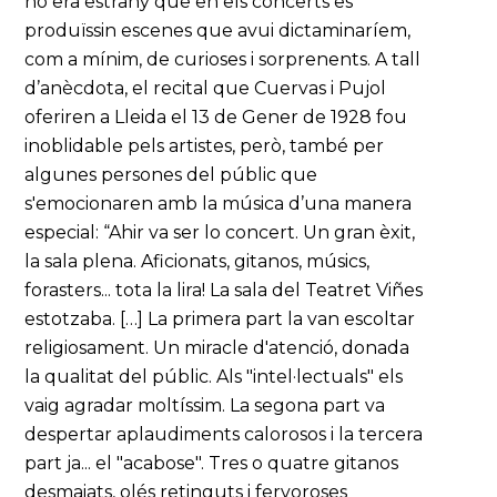
no era estrany que en els concerts es
produïssin escenes que avui dictaminaríem,
com a mínim, de curioses i sorprenents. A tall
d’anècdota, el recital que Cuervas i Pujol
oferiren a Lleida el 13 de Gener de 1928 fou
inoblidable pels artistes, però, també per
algunes persones del públic que
s'emocionaren amb la música d’una manera
especial: “Ahir va ser lo concert. Un gran èxit,
la sala plena. Aficionats, gitanos, músics,
forasters... tota la lira! La sala del Teatret Viñes
estotzaba. […] La primera part la van escoltar
religiosament. Un miracle d'atenció, donada
la qualitat del públic. Als "intel·lectuals" els
vaig agradar moltíssim. La segona part va
despertar aplaudiments calorosos i la tercera
part ja... el "acabose". Tres o quatre gitanos
desmaiats, olés retinguts i fervoroses