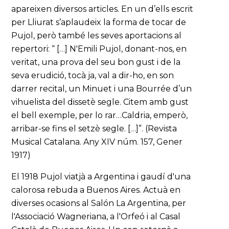
apareixen diversos articles. En un d’ells escrit
per Lliurat s’aplaudeix la forma de tocar de
Pujol, però també les seves aportacions al
repertori: “ […] N'Emili Pujol, donant-nos, en
veritat, una prova del seu bon gust i de la
seva erudició, tocà ja, val a dir-ho, en son
darrer recital, un Minuet i una Bourrée d’un
vihuelista del dissetè segle. Citem amb gust
el bell exemple, per lo rar…Caldria, emperò,
arribar-se fins el setzè segle. […]”. (Revista
Musical Catalana. Any XIV núm. 157, Gener
1917)
El 1918 Pujol viatjà a Argentina i gaudí d'una
calorosa rebuda a Buenos Aires. Actuà en
diverses ocasions al Salón La Argentina, per
l'Associació Wagneriana, a l'Orfeó i al Casal