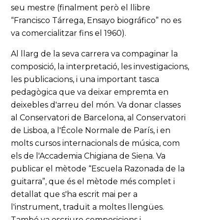
seu mestre (finalment però el llibre
“Francisco Tárrega, Ensayo biográfico” no es
va comercialitzar fins el 1960).
Al llarg de la seva carrera va compaginar la
composició, la interpretació, les investigacions,
les publicacions, i una important tasca
pedagògica que va deixar empremta en
deixebles d'arreu del món. Va donar classes
al Conservatori de Barcelona, al Conservatori
de Lisboa, a l'École Normale de París, i en
molts cursos internacionals de música, com
els de l'Accademia Chigiana de Siena. Va
publicar el mètode “Escuela Razonada de la
guitarra”, que és el mètode més complet i
detallat que s'ha escrit mai per a
l'instrument, traduït a moltes llengües.
També va escriure composicions i