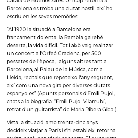
Català de Buenos Aires. Un cop retornà a
Barcelona es troba una ciutat hostil; així ho
escriu en les seves memòries:
“Al 1920 la situació a Barcelona era
francament dolenta, la Rambla gairebé
deserta, la vida difícil. Tot i això vaig realitzar
un concert a l'Orfeó Gracienc, per 500
pessetes de l'època, i alguns altres tant a
Barcelona, al Palau de la Música, com a
Lleida, recitals que repeteixo l'any següent,
així com una nova gira per diverses ciutats
espanyoles” (Apunts personals d'Emili Pujol,
citats a la biografia: “Emili Pujol Vilarrubí,
retrat d'un guitarrista” de Maria Ribera Gibal).
Vista la situació, amb trenta-cinc anys
decideix viatjar a París i s'hi estableix; retorna