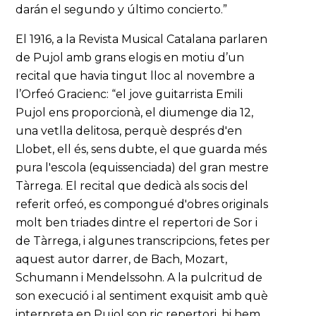
darán el segundo y último concierto.”
El 1916, a la Revista Musical Catalana parlaren
de Pujol amb grans elogis en motiu d’un
recital que havia tingut lloc al novembre a
l’Orfeó Gracienc: “el jove guitarrista Emili
Pujol ens proporcionà, el diumenge dia 12,
una vetlla delitosa, perquè després d'en
Llobet, ell és, sens dubte, el que guarda més
pura l'escola (equissenciada) del gran mestre
Tàrrega. El recital que dedicà als socis del
referit orfeó, es compongué d'obres originals
molt ben triades dintre el repertori de Sor i
de Tàrrega, i algunes transcripcions, fetes per
aquest autor darrer, de Bach, Mozart,
Schumann i Mendelssohn. A la pulcritud de
son execució i al sentiment exquisit amb què
interpreta en Pujol son ric repertori, hi hem