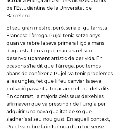
actuar a França amb vint-i-vuit executants
de l'Estudiantina de la Universitat de
Barcelona.
El seu gran mestre, però, seria el guitarrista
Francesc Tàrrega. Pujol tenia setze anys
quan va rebre la seva primera lliçó a mans
d'aquesta figura que marcaria el seu
desenvolupament artístic de per vida. En
ocasions s'ha dit que Tàrrega, poc temps
abans de conèixer a Pujol, va tenir problemes
a les ungles, fet que li feu canviar la seva
pulsació passant a tocar amb el tou dels dits.
En contrast, la majoria dels seus deixebles
afirmaven que va prescindir de l'ungla per
adquirir una nova qualitat de so que
s'adherís al seu nou gust. En aquell context,
Pujol va rebre la influència d'un toc sense