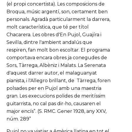
(el propi concertista). Les composicions de
Broqua, músic argentí, son, certament ben
personals. Agradà particularment la darrera,
molt característica, que té per títol
Chacarera. Les obres d'En Pujol, Guajíra i
Sevilla, dintre l'ambient andalús que
respiren, fan molt bon escoltar. El programa
comportava encara obres ja conegudes de
Sors, Tàrrega, Albèniz i Malats. La Serenata
d'aquest darrer autor, el malaguanyat
pianista, i l'Allegro brillant, de Tàrrega, foren
polsades per en Pujol amb una maestria
gran. Les execucions polides de meritíssim
guitarrista, no cal pas dir-ho, causaren el
major encís”. (S. RMC. Gener 1928, any XXV,
núm. 289”
Pujol no va viatjar a Amèrica llatina en tot el