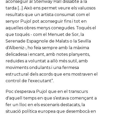
aconseguir al Steinway Hall dissabte a la
tarda […] Això ens permet veure els valuosos
resultats que un artista consumat com el
senyor Pujol pot aconseguir fins i tot en
aquelles obres menys conegudes. Toqués el
que toqués - com el Menuet de Sor, la
Serenade Espagnole de Malats o la Sevilla
d'Albeniz-, ho feia sempre amb la màxima
delicadesa i encant, amb notes planyents,
reduïdes a voluntat a allò més sutil, amb
moviments ondulants i una fermesa
estructural dels acords que ens mostraven el
control de l'executant”.
Poc s'esperava Pujol que en el transcurs
d'aquell temps en que s’estava començant a
fer un lloc en els escenaris destacats, la
situació política europea que desembocà en