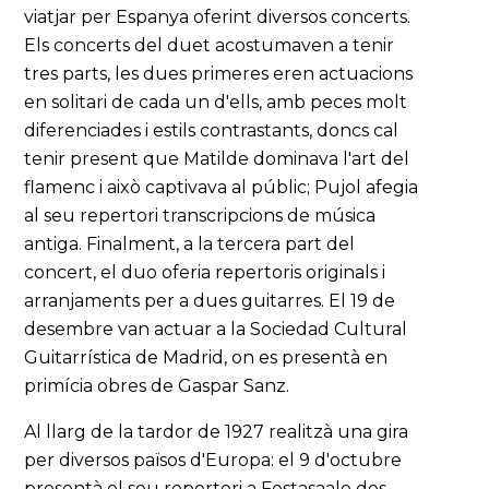
viatjar per Espanya oferint diversos concerts.
Els concerts del duet acostumaven a tenir
tres parts, les dues primeres eren actuacions
en solitari de cada un d'ells, amb peces molt
diferenciades i estils contrastants, doncs cal
tenir present que Matilde dominava l'art del
flamenc i això captivava al públic; Pujol afegia
al seu repertori transcripcions de música
antiga. Finalment, a la tercera part del
concert, el duo oferia repertoris originals i
arranjaments per a dues guitarres. El 19 de
desembre van actuar a la Sociedad Cultural
Guitarrística de Madrid, on es presentà en
primícia obres de Gaspar Sanz.
Al llarg de la tardor de 1927 realitzà una gira
per diversos països d'Europa: el 9 d'octubre
presentà el seu repertori a Festasaale des