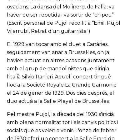
ovacions. La dansa del Molinero, de Falla, va
haver de ser repetida i va sortir de “chipeu”
(Escrit personal de Pujol recollit a “Emili Pujol
Vilarrubí, Retrat d’un guitarrista”)
El 1929 van tocar amb el duet a Canàries,
seguidament van anar a Brussel·les, on ja
havien actuat en altres ocasions juntament
amb el grup de mandolinistes que dirigia
l'italià Silvio Ranieri. Aquell concert tingué
lloc a la Societé Royale La Grande Garmonie
el 24 de gener de 1929. Dos dies després, el
duo actuà a la Salle Pleyel de Brussel·les.
Pel mestre Pujol, la dècada del 1930 s'inicià
amb plena normalitat tot i els canvis polítics i
socials que es veien a venir. L'onze de febrer
de 1930 oferí un concert a la Salle Érard de