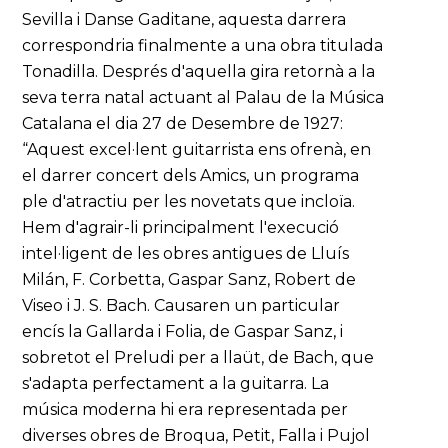
Sevilla i Danse Gaditane, aquesta darrera
correspondria finalmente a una obra titulada
Tonadilla. Després d'aquella gira retornà a la
seva terra natal actuant al Palau de la Música
Catalana el dia 27 de Desembre de 1927:
“Aquest excel·lent guitarrista ens ofrenà, en
el darrer concert dels Amics, un programa
ple d'atractiu per les novetats que incloïa.
Hem d'agrair-li principalment l'execució
intel·ligent de les obres antigues de Lluís
Milán, F. Corbetta, Gaspar Sanz, Robert de
Viseo i J. S. Bach. Causaren un particular
encís la Gallarda i Folia, de Gaspar Sanz, i
sobretot el Preludi per a llaüt, de Bach, que
s'adapta perfectament a la guitarra. La
música moderna hi era representada per
diverses obres de Broqua, Petit, Falla i Pujol