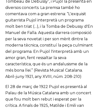
Tombeau de Debussy”, i Pujol la presentà en
diversos concerts. La premsa també ho
comentava com a gran estrena: “L'exquisit
guitarrista Pujol interpretà un programa
molt ben triat (…), i la Tomba de Debussy d'En
Manuel de Falla. Aquesta darrera composició
per la seva novetat i per son mèrit dintre la
moderna tècnica, constituí la peça culminant
del programa. En Pujol l'interpretà amb un
amor gran, fent ressaltar la seva
característica, que és un andalusisme de la
més bona llei.” (Revista Musical Catalana.
Abril-juny 1921, any XVIII, núm. 208-210)
El 28 de març de 1922 Pujol es presentà al
Palau de la Música Catalana amb un concert
que fou molt ben rebut i esperat per la
crítica. A finals de 1925, Matilde i Emili van