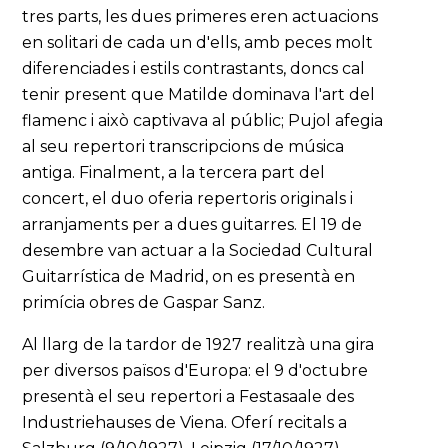
tres parts, les dues primeres eren actuacions
en solitari de cada un d'ells, amb peces molt
diferenciades i estils contrastants, doncs cal
tenir present que Matilde dominava l'art del
flamenc i això captivava al públic; Pujol afegia
al seu repertori transcripcions de música
antiga. Finalment, a la tercera part del
concert, el duo oferia repertoris originals i
arranjaments per a dues guitarres. El 19 de
desembre van actuar a la Sociedad Cultural
Guitarrística de Madrid, on es presentà en
primícia obres de Gaspar Sanz.
Al llarg de la tardor de 1927 realitzà una gira
per diversos països d'Europa: el 9 d'octubre
presentà el seu repertori a Festasaale des
Industriehauses de Viena. Oferí recitals a