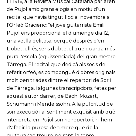
El 1916, a la Revista Musical Catalana parlaren
de Pujol amb grans elogis en motiu d’un
recital que havia tingut lloc al novembre a
l’Orfeó Gracienc: “el jove guitarrista Emili
Pujol ens proporcionà, el diumenge dia 12,
una vetlla delitosa, perquè després d'en
Llobet, ell és, sens dubte, el que guarda més
pura l'escola (equissenciada) del gran mestre
Tàrrega. El recital que dedicà als socis del
referit orfeó, es compongué d'obres originals
molt ben triades dintre el repertori de Sor i
de Tàrrega, i algunes transcripcions, fetes per
aquest autor darrer, de Bach, Mozart,
Schumann i Mendelssohn. A la pulcritud de
son execució i al sentiment exquisit amb què
interpreta en Pujol son ric repertori, hi hem
d'afegir la puresa de timbre que de la
guitarra sap treure, polsant-la sense