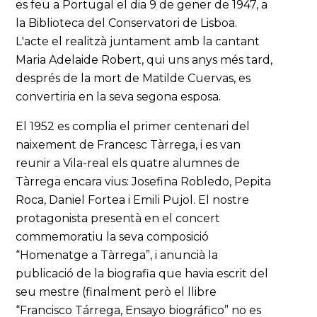
es feu a Portugal el dia 9 de gener de 1947, a
la Biblioteca del Conservatori de Lisboa.
L'acte el realitzà juntament amb la cantant
Maria Adelaide Robert, qui uns anys més tard,
després de la mort de Matilde Cuervas, es
convertiria en la seva segona esposa.
El 1952 es complia el primer centenari del
naixement de Francesc Tàrrega, i es van
reunir a Vila-real els quatre alumnes de
Tàrrega encara vius: Josefina Robledo, Pepita
Roca, Daniel Fortea i Emili Pujol. El nostre
protagonista presentà en el concert
commemoratiu la seva composició
“Homenatge a Tàrrega”, i anuncià la
publicació de la biografia que havia escrit del
seu mestre (finalment però el llibre
“Francisco Tárrega, Ensayo biográfico” no es