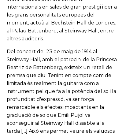
internacionals en sales de gran prestigi i per a
les grans personalitats europees del
moment; actuà al Bechstein Hall de Londres,
al Palau Battenberg, al Steinway Hall, entre
altres auditoris.
Del concert del 23 de maig de 1914 al
Steinway Hall, amb el patrocini de la Princesa
Beatriz de Battenberg, existeix un retall de
premsa que diu: Tenint en compte com de
limitada és realment la guitarra com a
instrument pel que fa a la potència del so i la
profunditat d'expressió, va ser força
remarcable els efectes impactants en la
graduació de so que Emili Pujol va
aconseguir al Steinway Hall dissabte a la
tarda […] Això ens permet veure els valuosos