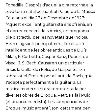
Tonadilla. Després d'aquella gira retornà a la
seva terra natal actuant al Palau de la Música
Catalana el dia 27 de Desembre de 1927:
“Aquest excel·lent guitarrista ens ofrenà, en
el darrer concert dels Amics, un programa
ple d'atractiu per les novetats que incloïa.
Hem d'agrair-li principalment l'execució
intel·ligent de les obres antigues de Lluís
Milán, F. Corbetta, Gaspar Sanz, Robert de
Viseo i J. S. Bach. Causaren un particular
encís la Gallarda i Folia, de Gaspar Sanz, i
sobretot el Preludi per a llaüt, de Bach, que
s'adapta perfectament a la guitarra. La
música moderna hi era representada per
diverses obres de Broqua, Petit, Falla i Pujol
(el propi concertista). Les composicions de
Broqua, músic argentí, son, certament ben