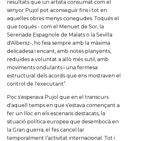
resultats que un artista consumat com el
senyor Pujol pot aconseguir fins i tot en
aquelles obres menys conegudes. Toqués el
que toqués - com el Menuet de Sor, la
Serenade Espagnole de Malats o la Sevilla
d'Albeniz-, ho feia sempre amb la màxima
delicadesa i encant, amb notes planyents,
reduïdes a voluntat a allò més sutil, amb
moviments ondulants i una fermesa
estructural dels acords que ens mostraven el
control de l'executant”.
Poc s'esperava Pujol que en el transcurs
d'aquell temps en que s’estava començant a
fer un lloc en els escenaris destacats, la
situació política europea que desembocà en
la Gran guerra, el fes cancel·lar
temporalment l’activitat internacional. Tot i