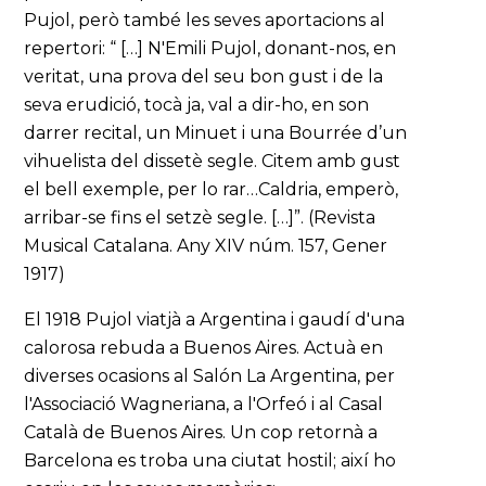
Pujol, però també les seves aportacions al
repertori: “ […] N'Emili Pujol, donant-nos, en
veritat, una prova del seu bon gust i de la
seva erudició, tocà ja, val a dir-ho, en son
darrer recital, un Minuet i una Bourrée d’un
vihuelista del dissetè segle. Citem amb gust
el bell exemple, per lo rar…Caldria, emperò,
arribar-se fins el setzè segle. […]”. (Revista
Musical Catalana. Any XIV núm. 157, Gener
1917)
El 1918 Pujol viatjà a Argentina i gaudí d'una
calorosa rebuda a Buenos Aires. Actuà en
diverses ocasions al Salón La Argentina, per
l'Associació Wagneriana, a l'Orfeó i al Casal
Català de Buenos Aires. Un cop retornà a
Barcelona es troba una ciutat hostil; així ho