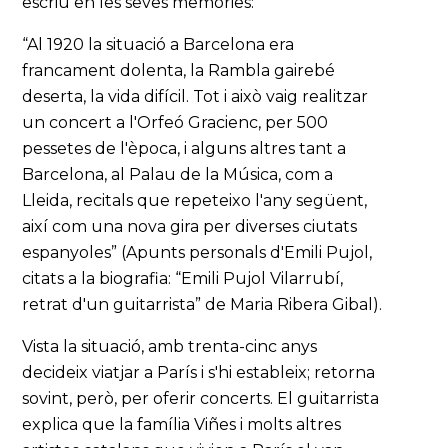
escriu en les seves memòries:
“Al 1920 la situació a Barcelona era
francament dolenta, la Rambla gairebé
deserta, la vida difícil. Tot i això vaig realitzar
un concert a l'Orfeó Gracienc, per 500
pessetes de l'època, i alguns altres tant a
Barcelona, al Palau de la Música, com a
Lleida, recitals que repeteixo l'any següent,
així com una nova gira per diverses ciutats
espanyoles” (Apunts personals d'Emili Pujol,
citats a la biografia: “Emili Pujol Vilarrubí,
retrat d'un guitarrista” de Maria Ribera Gibal).
Vista la situació, amb trenta-cinc anys
decideix viatjar a París i s'hi estableix; retorna
sovint, però, per oferir concerts. El guitarrista
explica que la família Viñes i molts altres