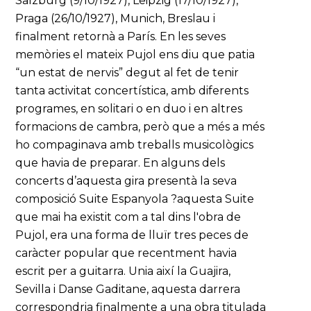
Salzburg (9/10/1927), Leipzig (17/10/1927),
Praga (26/10/1927), Munich, Breslau i
finalment retornà a París. En les seves
memòries el mateix Pujol ens diu que patia
“un estat de nervis” degut al fet de tenir
tanta activitat concertística, amb diferents
programes, en solitari o en duo i en altres
formacions de cambra, però que a més a més
ho compaginava amb treballs musicològics
que havia de preparar. En alguns dels
concerts d’aquesta gira presentà la seva
composició Suite Espanyola ?aquesta Suite
que mai ha existit com a tal dins l'obra de
Pujol, era una forma de lluïr tres peces de
caràcter popular que recentment havia
escrit per a guitarra. Unia així la Guajira,
Sevilla i Danse Gaditane, aquesta darrera
correspondria finalmente a una obra titulada