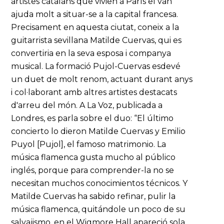
artistes catalans que vivien a París el van
ajuda molt a situar-se a la capital francesa.
Precisament en aquesta ciutat, coneix a la
guitarrista sevillana Matilde Cuervas, qui es
convertiria en la seva esposa i companya
musical. La formació Pujol-Cuervas esdevé
un duet de molt renom, actuant durant anys
i col·laborant amb altres artistes destacats
d'arreu del món. A La Voz, publicada a
Londres, es parla sobre el duo: “El último
concierto lo dieron Matilde Cuervas y Emilio
Puyol [Pujol], el famoso matrimonio. La
música flamenca gusta mucho al público
inglés, porque para comprender-la no se
necesitan muchos conocimientos técnicos. Y
Matilde Cuervas ha sabido refinar, pulir la
música flamenca, quitándole un poco de su
salvajismo, en el Wigmore Hall apareció sola