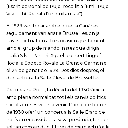
(Escrit personal de Pujol recollit a “Emili Pujol
Vilarrubí, Retrat d’un guitarrista”)
El 1929 van tocar amb el duet a Canàries,
seguidament van anar a Brussel·les, on ja
havien actuat en altres ocasions juntament
amb el grup de mandolinistes que dirigia
l'italià Silvio Ranieri. Aquell concert tingué
lloc a la Societé Royale La Grande Garmonie
el 24 de gener de 1929. Dos dies després, el
duo actuà a la Salle Pleyel de Brussel·les.
Pel mestre Pujol, la dècada del 1930 s'inicià
amb plena normalitat tot i els canvis polítics i
socials que es veien a venir. L'onze de febrer
de 1930 oferí un concert a la Salle Érard de
París on era assídua la seva presència, tant en
solitari com en duo. El tres de març actuà a la