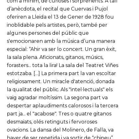
com a mínim, de curioses i sorprenents. A tall
d’anècdota, el recital que Cuervas i Pujol
oferiren a Lleida el 13 de Gener de 1928 fou
inoblidable pels artistes, però, també per
algunes persones del públic que
s'emocionaren amb la música d’una manera
especial: “Ahir va ser lo concert. Un gran èxit,
la sala plena. Aficionats, gitanos, músics,
forasters... tota la lira! La sala del Teatret Viñes
estotzaba. […] La primera part la van escoltar
religiosament. Un miracle d'atenció, donada
la qualitat del públic. Als "intel·lectuals" els
vaig agradar moltíssim. La segona part va
despertar aplaudiments calorosos i la tercera
part ja... el "acabose". Tres o quatre gitanos
desmaiats, olés retinguts i fervoroses
ovacions. La dansa del Molinero, de Falla, va
haver de ser repetida i va sortir de “chipeu”