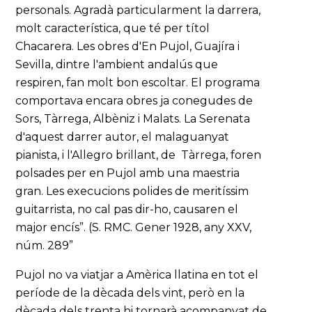
personals. Agradà particularment la darrera,
molt característica, que té per títol
Chacarera. Les obres d'En Pujol, Guajíra i
Sevilla, dintre l'ambient andalús que
respiren, fan molt bon escoltar. El programa
comportava encara obres ja conegudes de
Sors, Tàrrega, Albèniz i Malats. La Serenata
d'aquest darrer autor, el malaguanyat
pianista, i l'Allegro brillant, de Tàrrega, foren
polsades per en Pujol amb una maestria
gran. Les execucions polides de meritíssim
guitarrista, no cal pas dir-ho, causaren el
major encís”. (S. RMC. Gener 1928, any XXV,
núm. 289”
Pujol no va viatjar a Amèrica llatina en tot el
període de la dècada dels vint, però en la
dècada dels trenta hi tornarà acompanyat de