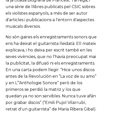
la ja citada biografia de Francesc Tàrrega, i
una sèrie de llibres publicats pel CSIC sobres
els violistes espanyols, a més de ser autor
d'articles i publicacions a l'entorn d'aspectes
musicals diversos.
No són gaires els enregistraments sonors que
ens ha deixat el guitarrista lleidatà. Ell mateix
explicava, i ho deixa per escrit també en les
seves vivències, que no l'havia preocupat mai
la publicitat, la difusió ni els enregistraments.
En una carta podem llegir: “Hice unos discos
antes de la Revolución en “La voz de su amo”
y en L’”Anthologie Sonore” però de los
primeros se perdió la matriz y los que
quedan ya no son servibles. Nunca tuve afán
por grabar discos” (“Emili Pujol Vilarrubí,
retrat d'un guitarrista” de Maria Ribera Gibal).