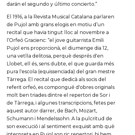
darán el segundo y último concierto.”
El 1916, a la Revista Musical Catalana parlaren
de Pujol amb grans elogis en motiu d’un
recital que havia tingut lloc al novembre a
l’Orfeó Gracienc: “el jove guitarrista Emili
Pujol ens proporcionà, el diumenge dia 12,
una vetlla delitosa, perquè després d'en
Llobet, ell és, sens dubte, el que guarda més
pura l'escola (equissenciada) del gran mestre
Tàrrega. El recital que dedicà als socis del
referit orfeó, es compongué d'obres originals
molt ben triades dintre el repertori de Sor i
de Tàrrega, i algunes transcripcions, fetes per
aquest autor darrer, de Bach, Mozart,
Schumann i Mendelssohn. A la pulcritud de
son execució i al sentiment exquisit amb què
interpreta en Pujol son ric repertori, hi hem