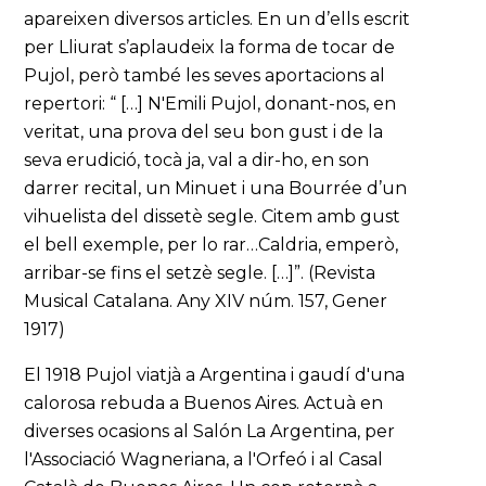
apareixen diversos articles. En un d’ells escrit
per Lliurat s’aplaudeix la forma de tocar de
Pujol, però també les seves aportacions al
repertori: “ […] N'Emili Pujol, donant-nos, en
veritat, una prova del seu bon gust i de la
seva erudició, tocà ja, val a dir-ho, en son
darrer recital, un Minuet i una Bourrée d’un
vihuelista del dissetè segle. Citem amb gust
el bell exemple, per lo rar…Caldria, emperò,
arribar-se fins el setzè segle. […]”. (Revista
Musical Catalana. Any XIV núm. 157, Gener
1917)
El 1918 Pujol viatjà a Argentina i gaudí d'una
calorosa rebuda a Buenos Aires. Actuà en
diverses ocasions al Salón La Argentina, per
l'Associació Wagneriana, a l'Orfeó i al Casal