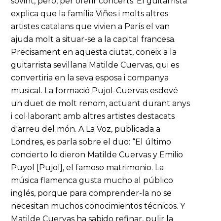
sovint, però, per oferir concerts. El guitarrista
explica que la família Viñes i molts altres
artistes catalans que vivien a París el van
ajuda molt a situar-se a la capital francesa.
Precisament en aquesta ciutat, coneix a la
guitarrista sevillana Matilde Cuervas, qui es
convertiria en la seva esposa i companya
musical. La formació Pujol-Cuervas esdevé
un duet de molt renom, actuant durant anys
i col·laborant amb altres artistes destacats
d'arreu del món. A La Voz, publicada a
Londres, es parla sobre el duo: “El último
concierto lo dieron Matilde Cuervas y Emilio
Puyol [Pujol], el famoso matrimonio. La
música flamenca gusta mucho al público
inglés, porque para comprender-la no se
necesitan muchos conocimientos técnicos. Y
Matilde Cuervas ha sabido refinar, pulir la