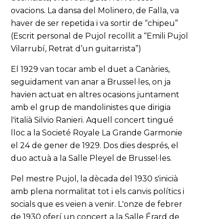
ovacions. La dansa del Molinero, de Falla, va
haver de ser repetida i va sortir de “chipeu”
(Escrit personal de Pujol recollit a “Emili Pujol
Vilarrubí, Retrat d’un guitarrista”)
El 1929 van tocar amb el duet a Canàries,
seguidament van anar a Brussel·les, on ja
havien actuat en altres ocasions juntament
amb el grup de mandolinistes que dirigia
l'italià Silvio Ranieri. Aquell concert tingué
lloc a la Societé Royale La Grande Garmonie
el 24 de gener de 1929. Dos dies després, el
duo actuà a la Salle Pleyel de Brussel·les.
Pel mestre Pujol, la dècada del 1930 s'inicià
amb plena normalitat tot i els canvis polítics i
socials que es veien a venir. L'onze de febrer
de 1930 oferí un concert a la Salle Érard de