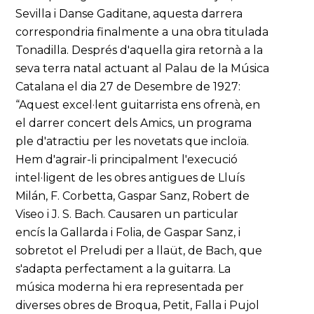
Sevilla i Danse Gaditane, aquesta darrera
correspondria finalmente a una obra titulada
Tonadilla. Després d'aquella gira retornà a la
seva terra natal actuant al Palau de la Música
Catalana el dia 27 de Desembre de 1927:
“Aquest excel·lent guitarrista ens ofrenà, en
el darrer concert dels Amics, un programa
ple d'atractiu per les novetats que incloïa.
Hem d'agrair-li principalment l'execució
intel·ligent de les obres antigues de Lluís
Milán, F. Corbetta, Gaspar Sanz, Robert de
Viseo i J. S. Bach. Causaren un particular
encís la Gallarda i Folia, de Gaspar Sanz, i
sobretot el Preludi per a llaüt, de Bach, que
s'adapta perfectament a la guitarra. La
música moderna hi era representada per
diverses obres de Broqua, Petit, Falla i Pujol