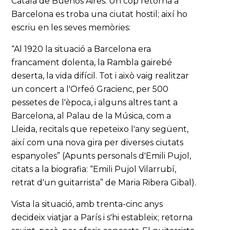
Català de Buenos Aires. Un cop retornà a
Barcelona es troba una ciutat hostil; així ho
escriu en les seves memòries:
“Al 1920 la situació a Barcelona era
francament dolenta, la Rambla gairebé
deserta, la vida difícil. Tot i això vaig realitzar
un concert a l'Orfeó Gracienc, per 500
pessetes de l'època, i alguns altres tant a
Barcelona, al Palau de la Música, com a
Lleida, recitals que repeteixo l'any següent,
així com una nova gira per diverses ciutats
espanyoles” (Apunts personals d'Emili Pujol,
citats a la biografia: “Emili Pujol Vilarrubí,
retrat d'un guitarrista” de Maria Ribera Gibal).
Vista la situació, amb trenta-cinc anys
decideix viatjar a París i s'hi estableix; retorna