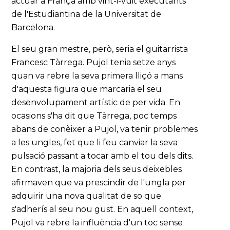
actuar a França amb vint-i-vuit executants
de l'Estudiantina de la Universitat de
Barcelona.
El seu gran mestre, però, seria el guitarrista
Francesc Tàrrega. Pujol tenia setze anys
quan va rebre la seva primera lliçó a mans
d'aquesta figura que marcaria el seu
desenvolupament artístic de per vida. En
ocasions s'ha dit que Tàrrega, poc temps
abans de conèixer a Pujol, va tenir problemes
a les ungles, fet que li feu canviar la seva
pulsació passant a tocar amb el tou dels dits.
En contrast, la majoria dels seus deixebles
afirmaven que va prescindir de l'ungla per
adquirir una nova qualitat de so que
s'adherís al seu nou gust. En aquell context,
Pujol va rebre la influència d'un toc sense