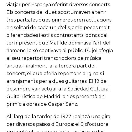
viatjar per Espanya oferint diversos concerts.
Els concerts del duet acostumaven a tenir
tres parts, les dues primeres eren actuacions
en solitari de cada un d'ells, amb peces molt
diferenciades i estils contrastants, doncs cal
tenir present que Matilde dominava l'art del
flamenc i això captivava al públic; Pujol afegia
al seu repertori transcripcions de música
antiga. Finalment, a la tercera part del
concert, el duo oferia repertoris originals i
arranjaments per a dues guitarres. El 19 de
desembre van actuar a la Sociedad Cultural
Guitarrística de Madrid, on es presentà en
primícia obres de Gaspar Sanz.
Al llarg de la tardor de 1927 realitzà una gira
per diversos països d'Europa: el 9 d'octubre
presentà el seu repertori a Festasaale des