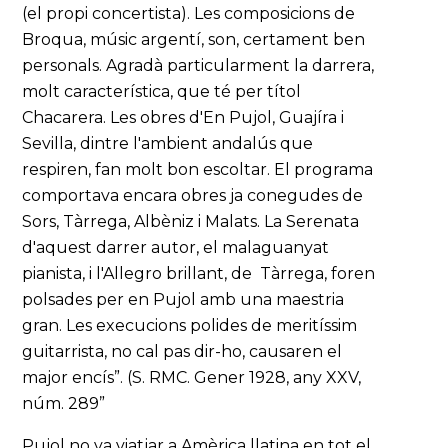
(el propi concertista). Les composicions de
Broqua, músic argentí, son, certament ben
personals. Agradà particularment la darrera,
molt característica, que té per títol
Chacarera. Les obres d'En Pujol, Guajíra i
Sevilla, dintre l'ambient andalús que
respiren, fan molt bon escoltar. El programa
comportava encara obres ja conegudes de
Sors, Tàrrega, Albèniz i Malats. La Serenata
d'aquest darrer autor, el malaguanyat
pianista, i l'Allegro brillant, de Tàrrega, foren
polsades per en Pujol amb una maestria
gran. Les execucions polides de meritíssim
guitarrista, no cal pas dir-ho, causaren el
major encís”. (S. RMC. Gener 1928, any XXV,
núm. 289”
Pujol no va viatjar a Amèrica llatina en tot el