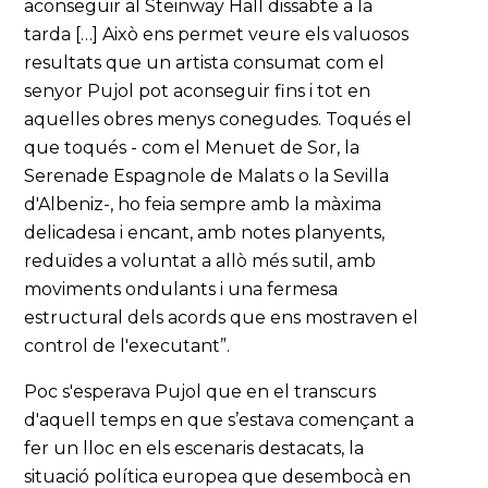
aconseguir al Steinway Hall dissabte a la
tarda […] Això ens permet veure els valuosos
resultats que un artista consumat com el
senyor Pujol pot aconseguir fins i tot en
aquelles obres menys conegudes. Toqués el
que toqués - com el Menuet de Sor, la
Serenade Espagnole de Malats o la Sevilla
d'Albeniz-, ho feia sempre amb la màxima
delicadesa i encant, amb notes planyents,
reduïdes a voluntat a allò més sutil, amb
moviments ondulants i una fermesa
estructural dels acords que ens mostraven el
control de l'executant”.
Poc s'esperava Pujol que en el transcurs
d'aquell temps en que s’estava començant a
fer un lloc en els escenaris destacats, la
situació política europea que desembocà en