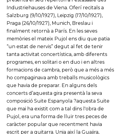
Industriehauses de Viena. Oferí recitals a
Salzburg (9/10/1927), Leipzig (17/10/1927),
Praga (26/10/1927), Munich, Breslau i
finalment retornà a París. En les seves
memòries el mateix Pujol ens diu que patia
“un estat de nervis” degut al fet de tenir
tanta activitat concertística, amb diferents
programes, en solitari o en duo i en altres
formacions de cambra, però que a més a més
ho compaginava amb treballs musicològics
que havia de preparar. En alguns dels
concerts d’aquesta gira presentà la seva
composició Suite Espanyola ?aquesta Suite
que mai ha existit com a tal dins l'obra de
Pujol, era una forma de lluïr tres peces de
caràcter popular que recentment havia
escrit per a guitarra. Unia així la Guajira,