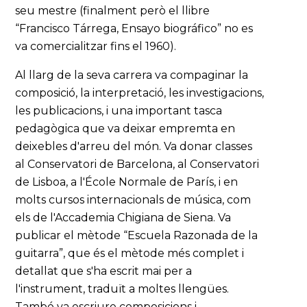
seu mestre (finalment però el llibre
“Francisco Tárrega, Ensayo biográfico” no es
va comercialitzar fins el 1960).
Al llarg de la seva carrera va compaginar la
composició, la interpretació, les investigacions,
les publicacions, i una important tasca
pedagògica que va deixar empremta en
deixebles d'arreu del món. Va donar classes
al Conservatori de Barcelona, al Conservatori
de Lisboa, a l'École Normale de París, i en
molts cursos internacionals de música, com
els de l'Accademia Chigiana de Siena. Va
publicar el mètode “Escuela Razonada de la
guitarra”, que és el mètode més complet i
detallat que s'ha escrit mai per a
l'instrument, traduït a moltes llengües.
També va escriure composicions i