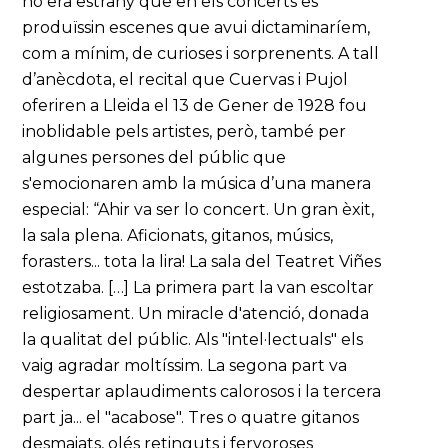
no era estrany que en els concerts es
produïssin escenes que avui dictaminaríem,
com a mínim, de curioses i sorprenents. A tall
d’anècdota, el recital que Cuervas i Pujol
oferiren a Lleida el 13 de Gener de 1928 fou
inoblidable pels artistes, però, també per
algunes persones del públic que
s'emocionaren amb la música d’una manera
especial: “Ahir va ser lo concert. Un gran èxit,
la sala plena. Aficionats, gitanos, músics,
forasters... tota la lira! La sala del Teatret Viñes
estotzaba. […] La primera part la van escoltar
religiosament. Un miracle d'atenció, donada
la qualitat del públic. Als "intel·lectuals" els
vaig agradar moltíssim. La segona part va
despertar aplaudiments calorosos i la tercera
part ja... el "acabose". Tres o quatre gitanos
desmaiats, olés retinguts i fervoroses