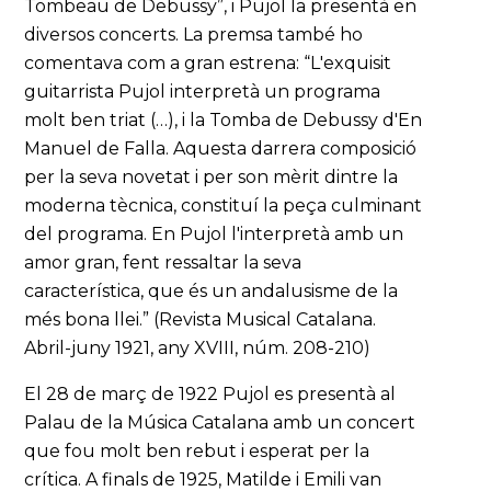
Tombeau de Debussy”, i Pujol la presentà en
diversos concerts. La premsa també ho
comentava com a gran estrena: “L'exquisit
guitarrista Pujol interpretà un programa
molt ben triat (…), i la Tomba de Debussy d'En
Manuel de Falla. Aquesta darrera composició
per la seva novetat i per son mèrit dintre la
moderna tècnica, constituí la peça culminant
del programa. En Pujol l'interpretà amb un
amor gran, fent ressaltar la seva
característica, que és un andalusisme de la
més bona llei.” (Revista Musical Catalana.
Abril-juny 1921, any XVIII, núm. 208-210)
El 28 de març de 1922 Pujol es presentà al
Palau de la Música Catalana amb un concert
que fou molt ben rebut i esperat per la
crítica. A finals de 1925, Matilde i Emili van