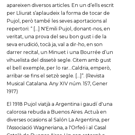
apareixen diversos articles. En un d’ells escrit
per Lliurat s’aplaudeix la forma de tocar de
Pujol, però també les seves aportacions al
repertori: “ […] N'Emili Pujol, donant-nos, en
veritat, una prova del seu bon gust i de la
seva erudició, tocà ja, val a dir-ho, en son
darrer recital, un Minuet i una Bourrée d’un
vihuelista del dissetè segle. Citem amb gust
el bell exemple, per lo rar…Caldria, emperò,
arribar-se fins el setzè segle. […]”. (Revista
Musical Catalana. Any XIV núm. 157, Gener
1917)
El 1918 Pujol viatjà a Argentina i gaudí d'una
calorosa rebuda a Buenos Aires. Actuà en
diverses ocasions al Salón La Argentina, per
l'Associació Wagneriana, a l'Orfeó i al Casal