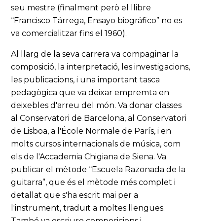
seu mestre (finalment però el llibre
“Francisco Tárrega, Ensayo biográfico” no es
va comercialitzar fins el 1960).
Al llarg de la seva carrera va compaginar la
composició, la interpretació, les investigacions,
les publicacions, i una important tasca
pedagògica que va deixar empremta en
deixebles d'arreu del món. Va donar classes
al Conservatori de Barcelona, al Conservatori
de Lisboa, a l'École Normale de París, i en
molts cursos internacionals de música, com
els de l'Accademia Chigiana de Siena. Va
publicar el mètode “Escuela Razonada de la
guitarra”, que és el mètode més complet i
detallat que s'ha escrit mai per a
l'instrument, traduït a moltes llengües.
També va escriure composicions i