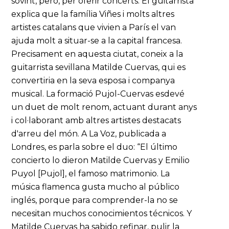
sovint, però, per oferir concerts. El guitarrista
explica que la família Viñes i molts altres
artistes catalans que vivien a París el van
ajuda molt a situar-se a la capital francesa.
Precisament en aquesta ciutat, coneix a la
guitarrista sevillana Matilde Cuervas, qui es
convertiria en la seva esposa i companya
musical. La formació Pujol-Cuervas esdevé
un duet de molt renom, actuant durant anys
i col·laborant amb altres artistes destacats
d'arreu del món. A La Voz, publicada a
Londres, es parla sobre el duo: “El último
concierto lo dieron Matilde Cuervas y Emilio
Puyol [Pujol], el famoso matrimonio. La
música flamenca gusta mucho al público
inglés, porque para comprender-la no se
necesitan muchos conocimientos técnicos. Y
Matilde Cuervas ha sabido refinar, pulir la