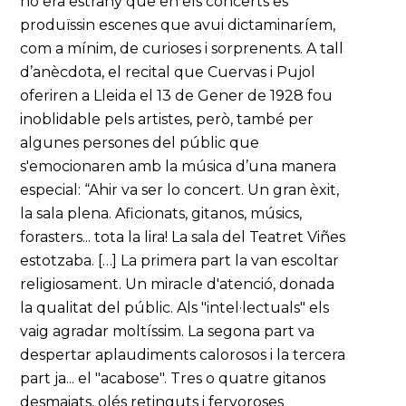
no era estrany que en els concerts es
produïssin escenes que avui dictaminaríem,
com a mínim, de curioses i sorprenents. A tall
d’anècdota, el recital que Cuervas i Pujol
oferiren a Lleida el 13 de Gener de 1928 fou
inoblidable pels artistes, però, també per
algunes persones del públic que
s'emocionaren amb la música d’una manera
especial: “Ahir va ser lo concert. Un gran èxit,
la sala plena. Aficionats, gitanos, músics,
forasters... tota la lira! La sala del Teatret Viñes
estotzaba. […] La primera part la van escoltar
religiosament. Un miracle d'atenció, donada
la qualitat del públic. Als "intel·lectuals" els
vaig agradar moltíssim. La segona part va
despertar aplaudiments calorosos i la tercera
part ja... el "acabose". Tres o quatre gitanos
desmaiats, olés retinguts i fervoroses