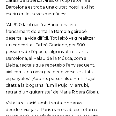
Català de Buenos Aires. Un cop retornà a
Barcelona es troba una ciutat hostil; així ho
escriu en les seves memòries:
“Al 1920 la situació a Barcelona era
francament dolenta, la Rambla gairebé
deserta, la vida difícil. Tot i això vaig realitzar
un concert a l'Orfeó Gracienc, per 500
pessetes de l'època, i alguns altres tant a
Barcelona, al Palau de la Música, com a
Lleida, recitals que repeteixo l'any següent,
així com una nova gira per diverses ciutats
espanyoles” (Apunts personals d'Emili Pujol,
citats a la biografia: “Emili Pujol Vilarrubí,
retrat d'un guitarrista” de Maria Ribera Gibal).
Vista la situació, amb trenta-cinc anys
decideix viatjar a París i s'hi estableix; retorna