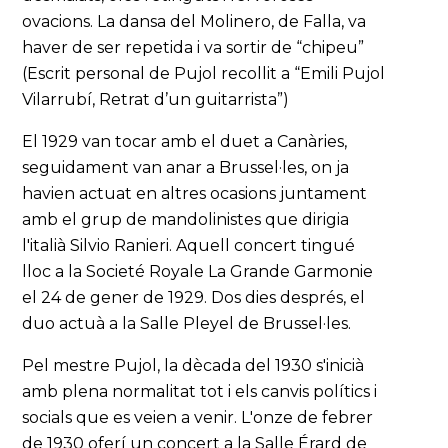
ovacions. La dansa del Molinero, de Falla, va
haver de ser repetida i va sortir de “chipeu”
(Escrit personal de Pujol recollit a “Emili Pujol
Vilarrubí, Retrat d’un guitarrista”)
El 1929 van tocar amb el duet a Canàries,
seguidament van anar a Brussel·les, on ja
havien actuat en altres ocasions juntament
amb el grup de mandolinistes que dirigia
l'italià Silvio Ranieri. Aquell concert tingué
lloc a la Societé Royale La Grande Garmonie
el 24 de gener de 1929. Dos dies després, el
duo actuà a la Salle Pleyel de Brussel·les.
Pel mestre Pujol, la dècada del 1930 s'inicià
amb plena normalitat tot i els canvis polítics i
socials que es veien a venir. L'onze de febrer
de 1930 oferí un concert a la Salle Érard de