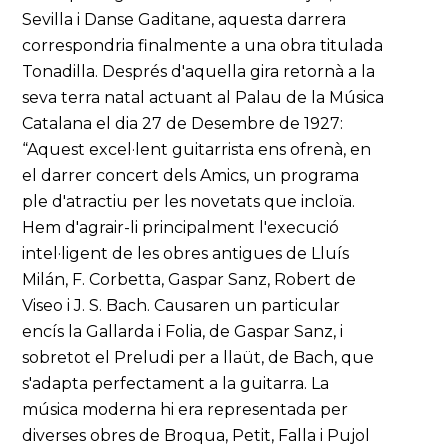
Sevilla i Danse Gaditane, aquesta darrera
correspondria finalmente a una obra titulada
Tonadilla. Després d'aquella gira retornà a la
seva terra natal actuant al Palau de la Música
Catalana el dia 27 de Desembre de 1927:
“Aquest excel·lent guitarrista ens ofrenà, en
el darrer concert dels Amics, un programa
ple d'atractiu per les novetats que incloïa.
Hem d'agrair-li principalment l'execució
intel·ligent de les obres antigues de Lluís
Milán, F. Corbetta, Gaspar Sanz, Robert de
Viseo i J. S. Bach. Causaren un particular
encís la Gallarda i Folia, de Gaspar Sanz, i
sobretot el Preludi per a llaüt, de Bach, que
s'adapta perfectament a la guitarra. La
música moderna hi era representada per
diverses obres de Broqua, Petit, Falla i Pujol