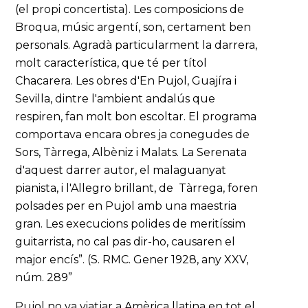
(el propi concertista). Les composicions de
Broqua, músic argentí, son, certament ben
personals. Agradà particularment la darrera,
molt característica, que té per títol
Chacarera. Les obres d'En Pujol, Guajíra i
Sevilla, dintre l'ambient andalús que
respiren, fan molt bon escoltar. El programa
comportava encara obres ja conegudes de
Sors, Tàrrega, Albèniz i Malats. La Serenata
d'aquest darrer autor, el malaguanyat
pianista, i l'Allegro brillant, de Tàrrega, foren
polsades per en Pujol amb una maestria
gran. Les execucions polides de meritíssim
guitarrista, no cal pas dir-ho, causaren el
major encís”. (S. RMC. Gener 1928, any XXV,
núm. 289”
Pujol no va viatjar a Amèrica llatina en tot el