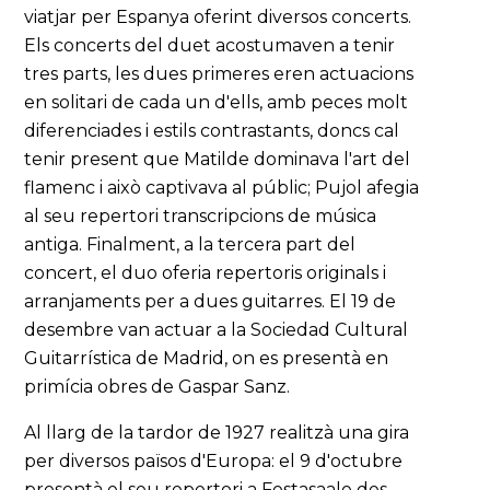
viatjar per Espanya oferint diversos concerts.
Els concerts del duet acostumaven a tenir
tres parts, les dues primeres eren actuacions
en solitari de cada un d'ells, amb peces molt
diferenciades i estils contrastants, doncs cal
tenir present que Matilde dominava l'art del
flamenc i això captivava al públic; Pujol afegia
al seu repertori transcripcions de música
antiga. Finalment, a la tercera part del
concert, el duo oferia repertoris originals i
arranjaments per a dues guitarres. El 19 de
desembre van actuar a la Sociedad Cultural
Guitarrística de Madrid, on es presentà en
primícia obres de Gaspar Sanz.
Al llarg de la tardor de 1927 realitzà una gira
per diversos països d'Europa: el 9 d'octubre
presentà el seu repertori a Festasaale des