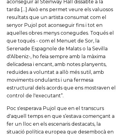
aconseguir al Steinway Hall dissabte a la
tarda […] Això ens permet veure els valuosos
resultats que un artista consumat com el
senyor Pujol pot aconseguir fins i tot en
aquelles obres menys conegudes. Toqués el
que toqués - com el Menuet de Sor, la
Serenade Espagnole de Malats o la Sevilla
d'Albeniz-, ho feia sempre amb la màxima
delicadesa i encant, amb notes planyents,
reduïdes a voluntat a allò més sutil, amb
moviments ondulants i una fermesa
estructural dels acords que ens mostraven el
control de l'executant”.
Poc s'esperava Pujol que en el transcurs
d'aquell temps en que s’estava començant a
fer un lloc en els escenaris destacats, la
situació política europea que desembocà en