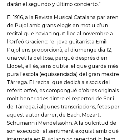
darán el segundo y último concierto.”
El 1916, a la Revista Musical Catalana parlaren
de Pujol amb grans elogis en motiu d’un
recital que havia tingut lloc al novembre a
l’Orfeó Gracienc: “el jove guitarrista Emili
Pujol ens proporcionà, el diumenge dia 12,
una vetlla delitosa, perquè després d'en
Llobet, ell és, sens dubte, el que guarda més
pura l'escola (equissenciada) del gran mestre
Tàrrega. El recital que dedicà als socis del
referit orfeó, es compongué d'obres originals
molt ben triades dintre el repertori de Sor i
de Tàrrega, i algunes transcripcions, fetes per
aquest autor darrer, de Bach, Mozart,
Schumann i Mendelssohn. A la pulcritud de
son execució i al sentiment exquisit amb què
interpreta en Pujol son ric repertori, hi hem