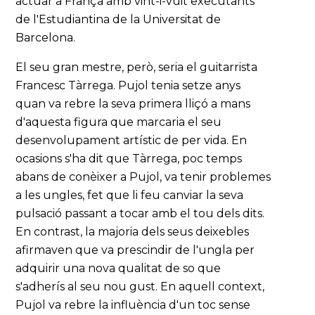
actuar a França amb vint-i-vuit executants
de l'Estudiantina de la Universitat de
Barcelona.
El seu gran mestre, però, seria el guitarrista
Francesc Tàrrega. Pujol tenia setze anys
quan va rebre la seva primera lliçó a mans
d'aquesta figura que marcaria el seu
desenvolupament artístic de per vida. En
ocasions s'ha dit que Tàrrega, poc temps
abans de conèixer a Pujol, va tenir problemes
a les ungles, fet que li feu canviar la seva
pulsació passant a tocar amb el tou dels dits.
En contrast, la majoria dels seus deixebles
afirmaven que va prescindir de l'ungla per
adquirir una nova qualitat de so que
s'adherís al seu nou gust. En aquell context,
Pujol va rebre la influència d'un toc sense