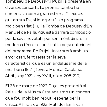
Tombeau de Debussy”, i Pujol la presentà en
diversos concerts. La premsa també ho
comentava com a gran estrena: “L'exquisit
guitarrista Pujol interpretà un programa
molt ben triat (…), i la Tomba de Debussy d'En
Manuel de Falla. Aquesta darrera composició
per la seva novetat i per son mèrit dintre la
moderna tècnica, constituí la peça culminant
del programa. En Pujol l'interpretà amb un
amor gran, fent ressaltar la seva
característica, que és un andalusisme de la
més bona llei.” (Revista Musical Catalana.
Abril-juny 1921, any XVIII, núm. 208-210)
El 28 de març de 1922 Pujol es presentà al
Palau de la Música Catalana amb un concert
que fou molt ben rebut i esperat per la
crítica. A finals de 1925, Matilde i Emili van