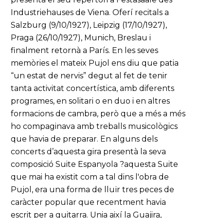
Industriehauses de Viena. Oferí recitals a
Salzburg (9/10/1927), Leipzig (17/10/1927),
Praga (26/10/1927), Munich, Breslau i
finalment retornà a París. En les seves
memòries el mateix Pujol ens diu que patia
“un estat de nervis” degut al fet de tenir
tanta activitat concertística, amb diferents
programes, en solitari o en duo i en altres
formacions de cambra, però que a més a més
ho compaginava amb treballs musicològics
que havia de preparar. En alguns dels
concerts d’aquesta gira presentà la seva
composició Suite Espanyola ?aquesta Suite
que mai ha existit com a tal dins l'obra de
Pujol, era una forma de lluïr tres peces de
caràcter popular que recentment havia
escrit per a guitarra. Unia així la Guajira,