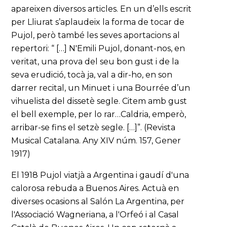
apareixen diversos articles. En un d’ells escrit
per Lliurat s’aplaudeix la forma de tocar de
Pujol, però també les seves aportacions al
repertori: “ […] N'Emili Pujol, donant-nos, en
veritat, una prova del seu bon gust i de la
seva erudició, tocà ja, val a dir-ho, en son
darrer recital, un Minuet i una Bourrée d’un
vihuelista del dissetè segle. Citem amb gust
el bell exemple, per lo rar…Caldria, emperò,
arribar-se fins el setzè segle. […]”. (Revista
Musical Catalana. Any XIV núm. 157, Gener
1917)
El 1918 Pujol viatjà a Argentina i gaudí d'una
calorosa rebuda a Buenos Aires. Actuà en
diverses ocasions al Salón La Argentina, per
l'Associació Wagneriana, a l'Orfeó i al Casal