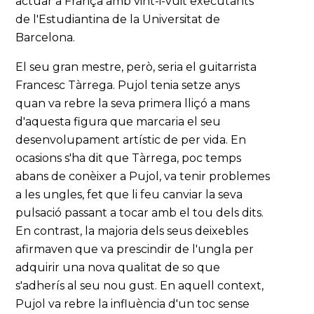
actuar a França amb vint-i-vuit executants
de l'Estudiantina de la Universitat de
Barcelona.
El seu gran mestre, però, seria el guitarrista
Francesc Tàrrega. Pujol tenia setze anys
quan va rebre la seva primera lliçó a mans
d'aquesta figura que marcaria el seu
desenvolupament artístic de per vida. En
ocasions s'ha dit que Tàrrega, poc temps
abans de conèixer a Pujol, va tenir problemes
a les ungles, fet que li feu canviar la seva
pulsació passant a tocar amb el tou dels dits.
En contrast, la majoria dels seus deixebles
afirmaven que va prescindir de l'ungla per
adquirir una nova qualitat de so que
s'adherís al seu nou gust. En aquell context,
Pujol va rebre la influència d'un toc sense