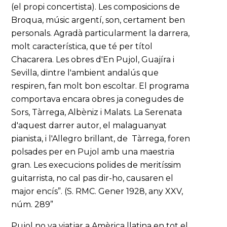
(el propi concertista). Les composicions de
Broqua, músic argentí, son, certament ben
personals. Agradà particularment la darrera,
molt característica, que té per títol
Chacarera. Les obres d'En Pujol, Guajíra i
Sevilla, dintre l'ambient andalús que
respiren, fan molt bon escoltar. El programa
comportava encara obres ja conegudes de
Sors, Tàrrega, Albèniz i Malats. La Serenata
d'aquest darrer autor, el malaguanyat
pianista, i l'Allegro brillant, de Tàrrega, foren
polsades per en Pujol amb una maestria
gran. Les execucions polides de meritíssim
guitarrista, no cal pas dir-ho, causaren el
major encís”. (S. RMC. Gener 1928, any XXV,
núm. 289”
Pujol no va viatjar a Amèrica llatina en tot el