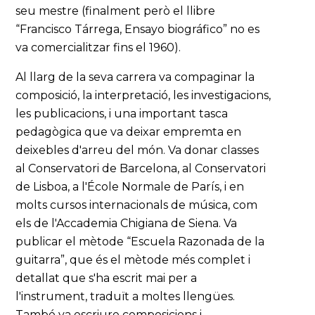
seu mestre (finalment però el llibre
“Francisco Tárrega, Ensayo biográfico” no es
va comercialitzar fins el 1960).
Al llarg de la seva carrera va compaginar la
composició, la interpretació, les investigacions,
les publicacions, i una important tasca
pedagògica que va deixar empremta en
deixebles d'arreu del món. Va donar classes
al Conservatori de Barcelona, al Conservatori
de Lisboa, a l'École Normale de París, i en
molts cursos internacionals de música, com
els de l'Accademia Chigiana de Siena. Va
publicar el mètode “Escuela Razonada de la
guitarra”, que és el mètode més complet i
detallat que s'ha escrit mai per a
l'instrument, traduït a moltes llengües.
També va escriure composicions i