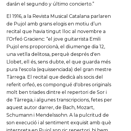
darán el segundo y último concierto.”
El 1916, a la Revista Musical Catalana parlaren
de Pujol amb grans elogis en motiu d’un
recital que havia tingut lloc al novembre a
l’Orfeó Gracienc: “el jove guitarrista Emili
Pujol ens proporcionà, el diumenge dia 12,
una vetlla delitosa, perquè després d'en
Llobet, ell és, sens dubte, el que guarda més
pura l'escola (equissenciada) del gran mestre
Tàrrega. El recital que dedicà als socis del
referit orfeó, es compongué d'obres originals
molt ben triades dintre el repertori de Sor i
de Tàrrega, i algunes transcripcions, fetes per
aquest autor darrer, de Bach, Mozart,
Schumann i Mendelssohn. A la pulcritud de
son execució i al sentiment exquisit amb què
interpreta en Pujol son ric repertori, hi hem