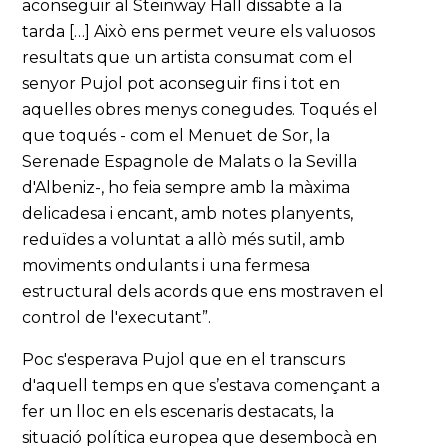
aconseguir al Steinway Hall dissabte a la
tarda […] Això ens permet veure els valuosos
resultats que un artista consumat com el
senyor Pujol pot aconseguir fins i tot en
aquelles obres menys conegudes. Toqués el
que toqués - com el Menuet de Sor, la
Serenade Espagnole de Malats o la Sevilla
d'Albeniz-, ho feia sempre amb la màxima
delicadesa i encant, amb notes planyents,
reduïdes a voluntat a allò més sutil, amb
moviments ondulants i una fermesa
estructural dels acords que ens mostraven el
control de l'executant”.
Poc s'esperava Pujol que en el transcurs
d'aquell temps en que s’estava començant a
fer un lloc en els escenaris destacats, la
situació política europea que desembocà en