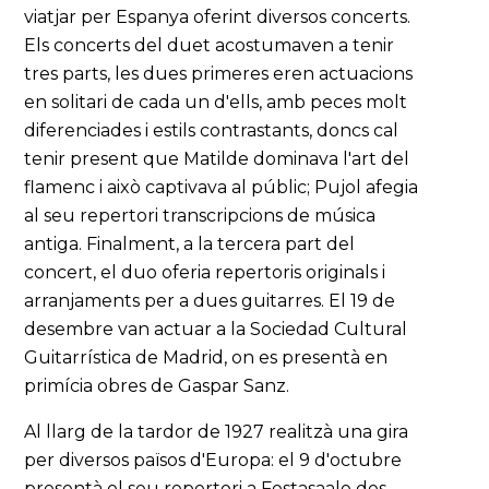
viatjar per Espanya oferint diversos concerts.
Els concerts del duet acostumaven a tenir
tres parts, les dues primeres eren actuacions
en solitari de cada un d'ells, amb peces molt
diferenciades i estils contrastants, doncs cal
tenir present que Matilde dominava l'art del
flamenc i això captivava al públic; Pujol afegia
al seu repertori transcripcions de música
antiga. Finalment, a la tercera part del
concert, el duo oferia repertoris originals i
arranjaments per a dues guitarres. El 19 de
desembre van actuar a la Sociedad Cultural
Guitarrística de Madrid, on es presentà en
primícia obres de Gaspar Sanz.
Al llarg de la tardor de 1927 realitzà una gira
per diversos països d'Europa: el 9 d'octubre
presentà el seu repertori a Festasaale des