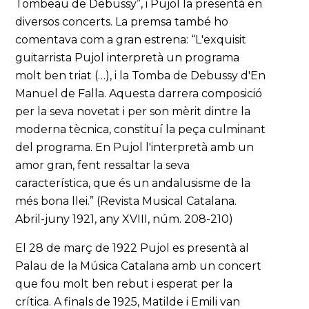
Tombeau de Debussy”, i Pujol la presentà en
diversos concerts. La premsa també ho
comentava com a gran estrena: “L'exquisit
guitarrista Pujol interpretà un programa
molt ben triat (…), i la Tomba de Debussy d'En
Manuel de Falla. Aquesta darrera composició
per la seva novetat i per son mèrit dintre la
moderna tècnica, constituí la peça culminant
del programa. En Pujol l'interpretà amb un
amor gran, fent ressaltar la seva
característica, que és un andalusisme de la
més bona llei.” (Revista Musical Catalana.
Abril-juny 1921, any XVIII, núm. 208-210)
El 28 de març de 1922 Pujol es presentà al
Palau de la Música Catalana amb un concert
que fou molt ben rebut i esperat per la
crítica. A finals de 1925, Matilde i Emili van