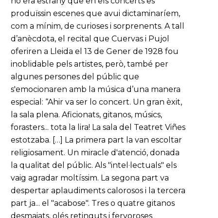
no era estrany que en els concerts es
produïssin escenes que avui dictaminaríem,
com a mínim, de curioses i sorprenents. A tall
d’anècdota, el recital que Cuervas i Pujol
oferiren a Lleida el 13 de Gener de 1928 fou
inoblidable pels artistes, però, també per
algunes persones del públic que
s'emocionaren amb la música d’una manera
especial: “Ahir va ser lo concert. Un gran èxit,
la sala plena. Aficionats, gitanos, músics,
forasters... tota la lira! La sala del Teatret Viñes
estotzaba. […] La primera part la van escoltar
religiosament. Un miracle d'atenció, donada
la qualitat del públic. Als "intel·lectuals" els
vaig agradar moltíssim. La segona part va
despertar aplaudiments calorosos i la tercera
part ja... el "acabose". Tres o quatre gitanos
desmaiats, olés retinguts i fervoroses