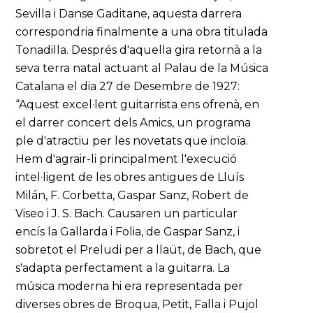
Sevilla i Danse Gaditane, aquesta darrera
correspondria finalmente a una obra titulada
Tonadilla. Després d'aquella gira retornà a la
seva terra natal actuant al Palau de la Música
Catalana el dia 27 de Desembre de 1927:
“Aquest excel·lent guitarrista ens ofrenà, en
el darrer concert dels Amics, un programa
ple d'atractiu per les novetats que incloïa.
Hem d'agrair-li principalment l'execució
intel·ligent de les obres antigues de Lluís
Milán, F. Corbetta, Gaspar Sanz, Robert de
Viseo i J. S. Bach. Causaren un particular
encís la Gallarda i Folia, de Gaspar Sanz, i
sobretot el Preludi per a llaüt, de Bach, que
s'adapta perfectament a la guitarra. La
música moderna hi era representada per
diverses obres de Broqua, Petit, Falla i Pujol