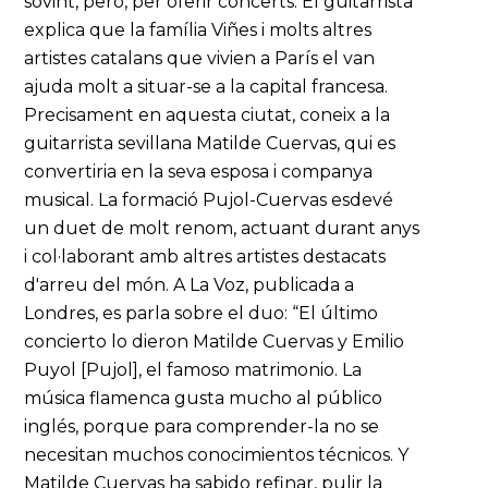
sovint, però, per oferir concerts. El guitarrista
explica que la família Viñes i molts altres
artistes catalans que vivien a París el van
ajuda molt a situar-se a la capital francesa.
Precisament en aquesta ciutat, coneix a la
guitarrista sevillana Matilde Cuervas, qui es
convertiria en la seva esposa i companya
musical. La formació Pujol-Cuervas esdevé
un duet de molt renom, actuant durant anys
i col·laborant amb altres artistes destacats
d'arreu del món. A La Voz, publicada a
Londres, es parla sobre el duo: “El último
concierto lo dieron Matilde Cuervas y Emilio
Puyol [Pujol], el famoso matrimonio. La
música flamenca gusta mucho al público
inglés, porque para comprender-la no se
necesitan muchos conocimientos técnicos. Y
Matilde Cuervas ha sabido refinar, pulir la