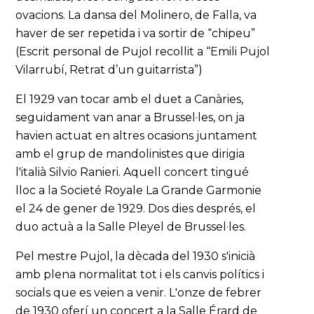
ovacions. La dansa del Molinero, de Falla, va
haver de ser repetida i va sortir de “chipeu”
(Escrit personal de Pujol recollit a “Emili Pujol
Vilarrubí, Retrat d’un guitarrista”)
El 1929 van tocar amb el duet a Canàries,
seguidament van anar a Brussel·les, on ja
havien actuat en altres ocasions juntament
amb el grup de mandolinistes que dirigia
l'italià Silvio Ranieri. Aquell concert tingué
lloc a la Societé Royale La Grande Garmonie
el 24 de gener de 1929. Dos dies després, el
duo actuà a la Salle Pleyel de Brussel·les.
Pel mestre Pujol, la dècada del 1930 s'inicià
amb plena normalitat tot i els canvis polítics i
socials que es veien a venir. L'onze de febrer
de 1930 oferí un concert a la Salle Érard de