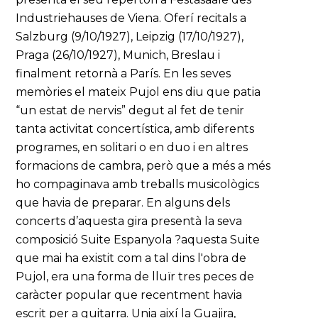
Industriehauses de Viena. Oferí recitals a
Salzburg (9/10/1927), Leipzig (17/10/1927),
Praga (26/10/1927), Munich, Breslau i
finalment retornà a París. En les seves
memòries el mateix Pujol ens diu que patia
“un estat de nervis” degut al fet de tenir
tanta activitat concertística, amb diferents
programes, en solitari o en duo i en altres
formacions de cambra, però que a més a més
ho compaginava amb treballs musicològics
que havia de preparar. En alguns dels
concerts d’aquesta gira presentà la seva
composició Suite Espanyola ?aquesta Suite
que mai ha existit com a tal dins l'obra de
Pujol, era una forma de lluïr tres peces de
caràcter popular que recentment havia
escrit per a guitarra. Unia així la Guajira,