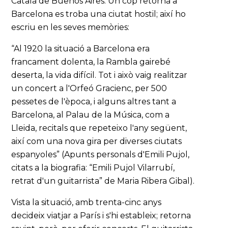
Català de Buenos Aires. Un cop retornà a
Barcelona es troba una ciutat hostil; així ho
escriu en les seves memòries:
“Al 1920 la situació a Barcelona era
francament dolenta, la Rambla gairebé
deserta, la vida difícil. Tot i això vaig realitzar
un concert a l'Orfeó Gracienc, per 500
pessetes de l'època, i alguns altres tant a
Barcelona, al Palau de la Música, com a
Lleida, recitals que repeteixo l'any següent,
així com una nova gira per diverses ciutats
espanyoles” (Apunts personals d'Emili Pujol,
citats a la biografia: “Emili Pujol Vilarrubí,
retrat d'un guitarrista” de Maria Ribera Gibal).
Vista la situació, amb trenta-cinc anys
decideix viatjar a París i s'hi estableix; retorna