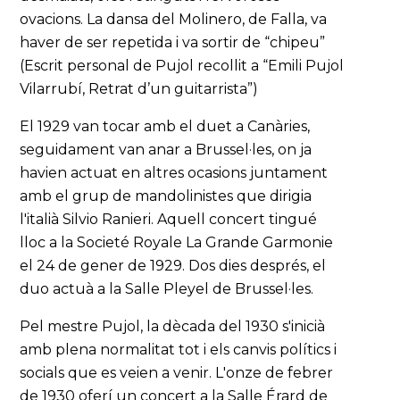
ovacions. La dansa del Molinero, de Falla, va
haver de ser repetida i va sortir de “chipeu”
(Escrit personal de Pujol recollit a “Emili Pujol
Vilarrubí, Retrat d’un guitarrista”)
El 1929 van tocar amb el duet a Canàries,
seguidament van anar a Brussel·les, on ja
havien actuat en altres ocasions juntament
amb el grup de mandolinistes que dirigia
l'italià Silvio Ranieri. Aquell concert tingué
lloc a la Societé Royale La Grande Garmonie
el 24 de gener de 1929. Dos dies després, el
duo actuà a la Salle Pleyel de Brussel·les.
Pel mestre Pujol, la dècada del 1930 s'inicià
amb plena normalitat tot i els canvis polítics i
socials que es veien a venir. L'onze de febrer
de 1930 oferí un concert a la Salle Érard de