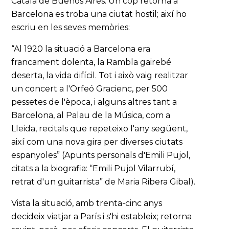
Català de Buenos Aires. Un cop retornà a
Barcelona es troba una ciutat hostil; així ho
escriu en les seves memòries:
“Al 1920 la situació a Barcelona era
francament dolenta, la Rambla gairebé
deserta, la vida difícil. Tot i això vaig realitzar
un concert a l'Orfeó Gracienc, per 500
pessetes de l'època, i alguns altres tant a
Barcelona, al Palau de la Música, com a
Lleida, recitals que repeteixo l'any següent,
així com una nova gira per diverses ciutats
espanyoles” (Apunts personals d'Emili Pujol,
citats a la biografia: “Emili Pujol Vilarrubí,
retrat d'un guitarrista” de Maria Ribera Gibal).
Vista la situació, amb trenta-cinc anys
decideix viatjar a París i s'hi estableix; retorna