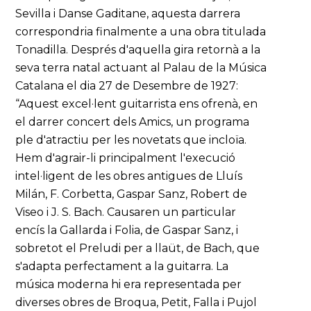
Sevilla i Danse Gaditane, aquesta darrera
correspondria finalmente a una obra titulada
Tonadilla. Després d'aquella gira retornà a la
seva terra natal actuant al Palau de la Música
Catalana el dia 27 de Desembre de 1927:
“Aquest excel·lent guitarrista ens ofrenà, en
el darrer concert dels Amics, un programa
ple d'atractiu per les novetats que incloïa.
Hem d'agrair-li principalment l'execució
intel·ligent de les obres antigues de Lluís
Milán, F. Corbetta, Gaspar Sanz, Robert de
Viseo i J. S. Bach. Causaren un particular
encís la Gallarda i Folia, de Gaspar Sanz, i
sobretot el Preludi per a llaüt, de Bach, que
s'adapta perfectament a la guitarra. La
música moderna hi era representada per
diverses obres de Broqua, Petit, Falla i Pujol