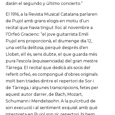
darán el segundo y último concierto.”
El 1916, a la Revista Musical Catalana parlaren
de Pujol amb grans elogis en motiu d’un
recital que havia tingut lloc al novembre a
l’Orfeó Gracienc: “el jove guitarrista Emili
Pujol ens proporcionà, el diumenge dia 12,
una vetlla delitosa, perquè després d'en
Llobet, ell és, sens dubte, el que guarda més
pura l'escola (equissenciada) del gran mestre
Tàrrega. El recital que dedicà als socis del
referit orfeó, es compongué d'obres originals
molt ben triades dintre el repertori de Sor i
de Tàrrega, i algunes transcripcions, fetes per
aquest autor darrer, de Bach, Mozart,
Schumann i Mendelssohn. A la pulcritud de
son execució i al sentiment exquisit amb què
interpreta en Pujol son ric repertori, hi hem