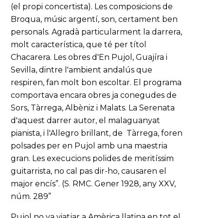
(el propi concertista). Les composicions de
Broqua, músic argentí, son, certament ben
personals. Agradà particularment la darrera,
molt característica, que té per títol
Chacarera. Les obres d'En Pujol, Guajíra i
Sevilla, dintre l'ambient andalús que
respiren, fan molt bon escoltar. El programa
comportava encara obres ja conegudes de
Sors, Tàrrega, Albèniz i Malats. La Serenata
d'aquest darrer autor, el malaguanyat
pianista, i l'Allegro brillant, de Tàrrega, foren
polsades per en Pujol amb una maestria
gran. Les execucions polides de meritíssim
guitarrista, no cal pas dir-ho, causaren el
major encís”. (S. RMC. Gener 1928, any XXV,
núm. 289”
Pujol no va viatjar a Amèrica llatina en tot el