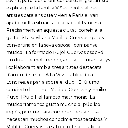
sovint, però, per oferir concerts. El guitarrista
explica que la família Viñes i molts altres
artistes catalans que vivien a París el van
ajuda molt a situar-se a la capital francesa.
Precisament en aquesta ciutat, coneix a la
guitarrista sevillana Matilde Cuervas, qui es
convertiria en la seva esposa i companya
musical. La formació Pujol-Cuervas esdevé
un duet de molt renom, actuant durant anys
i col·laborant amb altres artistes destacats
d'arreu del món. A La Voz, publicada a
Londres, es parla sobre el duo: “El último
concierto lo dieron Matilde Cuervas y Emilio
Puyol [Pujol], el famoso matrimonio. La
música flamenca gusta mucho al público
inglés, porque para comprender-la no se
necesitan muchos conocimientos técnicos. Y
Matilde Cuervas ha sabido refinar, pulir la