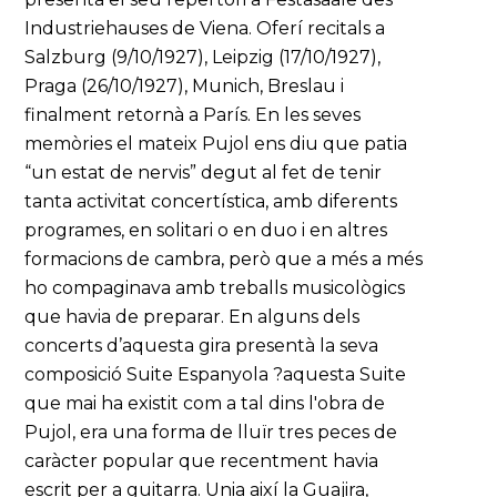
Industriehauses de Viena. Oferí recitals a
Salzburg (9/10/1927), Leipzig (17/10/1927),
Praga (26/10/1927), Munich, Breslau i
finalment retornà a París. En les seves
memòries el mateix Pujol ens diu que patia
“un estat de nervis” degut al fet de tenir
tanta activitat concertística, amb diferents
programes, en solitari o en duo i en altres
formacions de cambra, però que a més a més
ho compaginava amb treballs musicològics
que havia de preparar. En alguns dels
concerts d’aquesta gira presentà la seva
composició Suite Espanyola ?aquesta Suite
que mai ha existit com a tal dins l'obra de
Pujol, era una forma de lluïr tres peces de
caràcter popular que recentment havia
escrit per a guitarra. Unia així la Guajira,