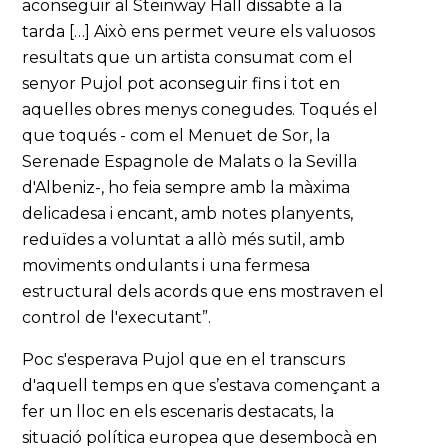
aconseguir al Steinway Hall dissabte a la
tarda […] Això ens permet veure els valuosos
resultats que un artista consumat com el
senyor Pujol pot aconseguir fins i tot en
aquelles obres menys conegudes. Toqués el
que toqués - com el Menuet de Sor, la
Serenade Espagnole de Malats o la Sevilla
d'Albeniz-, ho feia sempre amb la màxima
delicadesa i encant, amb notes planyents,
reduïdes a voluntat a allò més sutil, amb
moviments ondulants i una fermesa
estructural dels acords que ens mostraven el
control de l'executant”.
Poc s'esperava Pujol que en el transcurs
d'aquell temps en que s’estava començant a
fer un lloc en els escenaris destacats, la
situació política europea que desembocà en