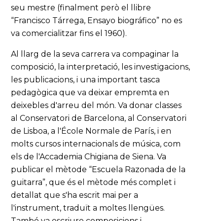
seu mestre (finalment però el llibre
“Francisco Tárrega, Ensayo biográfico” no es
va comercialitzar fins el 1960).
Al llarg de la seva carrera va compaginar la
composició, la interpretació, les investigacions,
les publicacions, i una important tasca
pedagògica que va deixar empremta en
deixebles d'arreu del món. Va donar classes
al Conservatori de Barcelona, al Conservatori
de Lisboa, a l'École Normale de París, i en
molts cursos internacionals de música, com
els de l'Accademia Chigiana de Siena. Va
publicar el mètode “Escuela Razonada de la
guitarra”, que és el mètode més complet i
detallat que s'ha escrit mai per a
l'instrument, traduït a moltes llengües.
També va escriure composicions i