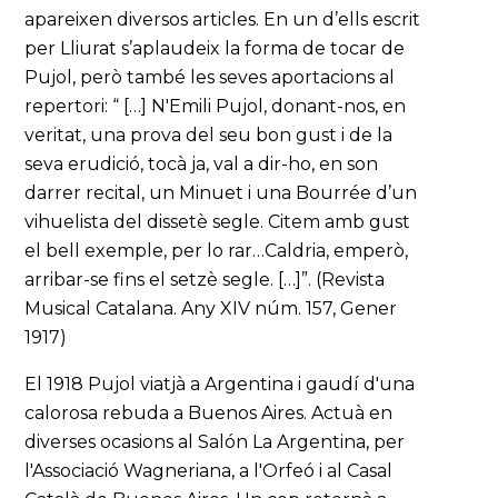
apareixen diversos articles. En un d’ells escrit
per Lliurat s’aplaudeix la forma de tocar de
Pujol, però també les seves aportacions al
repertori: “ […] N'Emili Pujol, donant-nos, en
veritat, una prova del seu bon gust i de la
seva erudició, tocà ja, val a dir-ho, en son
darrer recital, un Minuet i una Bourrée d’un
vihuelista del dissetè segle. Citem amb gust
el bell exemple, per lo rar…Caldria, emperò,
arribar-se fins el setzè segle. […]”. (Revista
Musical Catalana. Any XIV núm. 157, Gener
1917)
El 1918 Pujol viatjà a Argentina i gaudí d'una
calorosa rebuda a Buenos Aires. Actuà en
diverses ocasions al Salón La Argentina, per
l'Associació Wagneriana, a l'Orfeó i al Casal