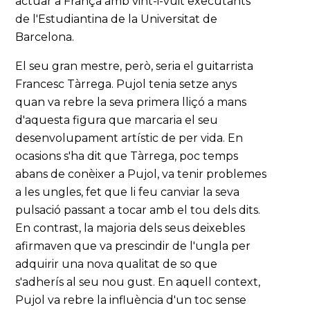
actuar a França amb vint-i-vuit executants
de l'Estudiantina de la Universitat de
Barcelona.
El seu gran mestre, però, seria el guitarrista
Francesc Tàrrega. Pujol tenia setze anys
quan va rebre la seva primera lliçó a mans
d'aquesta figura que marcaria el seu
desenvolupament artístic de per vida. En
ocasions s'ha dit que Tàrrega, poc temps
abans de conèixer a Pujol, va tenir problemes
a les ungles, fet que li feu canviar la seva
pulsació passant a tocar amb el tou dels dits.
En contrast, la majoria dels seus deixebles
afirmaven que va prescindir de l'ungla per
adquirir una nova qualitat de so que
s'adherís al seu nou gust. En aquell context,
Pujol va rebre la influència d'un toc sense