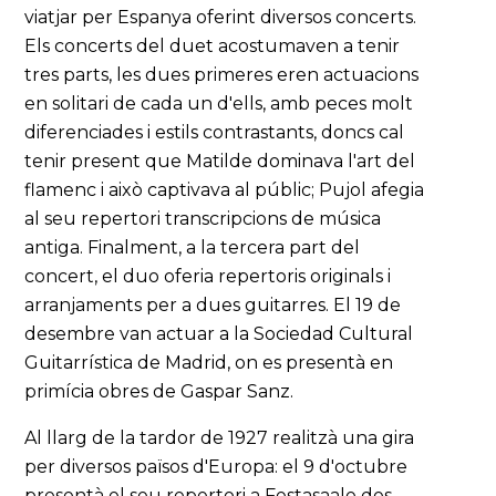
viatjar per Espanya oferint diversos concerts.
Els concerts del duet acostumaven a tenir
tres parts, les dues primeres eren actuacions
en solitari de cada un d'ells, amb peces molt
diferenciades i estils contrastants, doncs cal
tenir present que Matilde dominava l'art del
flamenc i això captivava al públic; Pujol afegia
al seu repertori transcripcions de música
antiga. Finalment, a la tercera part del
concert, el duo oferia repertoris originals i
arranjaments per a dues guitarres. El 19 de
desembre van actuar a la Sociedad Cultural
Guitarrística de Madrid, on es presentà en
primícia obres de Gaspar Sanz.
Al llarg de la tardor de 1927 realitzà una gira
per diversos països d'Europa: el 9 d'octubre
presentà el seu repertori a Festasaale des