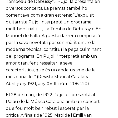
Tombeau de Debussy”, i Pujol la presentà en
diversos concerts. La premsa també ho
comentava com a gran estrena: “L'exquisit
guitarrista Pujol interpretà un programa
molt ben triat (…), i la Tomba de Debussy d'En
Manuel de Falla. Aquesta darrera composició
per la seva novetat i per son mèrit dintre la
moderna tècnica, constituí la peça culminant
del programa. En Pujol l'interpretà amb un
amor gran, fent ressaltar la seva
característica, que és un andalusisme de la
més bona llei.” (Revista Musical Catalana.
Abril-juny 1921, any XVIII, núm. 208-210)
El 28 de març de 1922 Pujol es presentà al
Palau de la Música Catalana amb un concert
que fou molt ben rebut i esperat per la
crítica. A finals de 1925, Matilde i Emili van