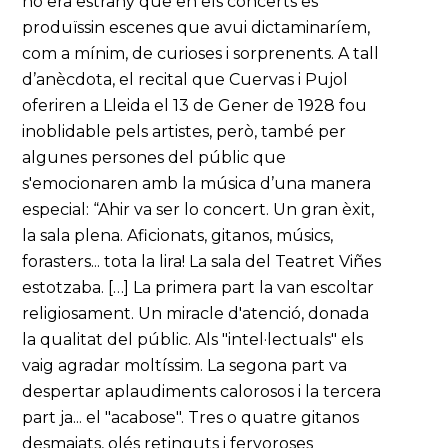
no era estrany que en els concerts es
produïssin escenes que avui dictaminaríem,
com a mínim, de curioses i sorprenents. A tall
d’anècdota, el recital que Cuervas i Pujol
oferiren a Lleida el 13 de Gener de 1928 fou
inoblidable pels artistes, però, també per
algunes persones del públic que
s'emocionaren amb la música d’una manera
especial: “Ahir va ser lo concert. Un gran èxit,
la sala plena. Aficionats, gitanos, músics,
forasters... tota la lira! La sala del Teatret Viñes
estotzaba. […] La primera part la van escoltar
religiosament. Un miracle d'atenció, donada
la qualitat del públic. Als "intel·lectuals" els
vaig agradar moltíssim. La segona part va
despertar aplaudiments calorosos i la tercera
part ja... el "acabose". Tres o quatre gitanos
desmaiats, olés retinguts i fervoroses