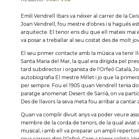
Emili Vendrell Ibars va néixer al carrer de la Ce
Joan Vendrell, fou mestre d'obres i si hagués e
arquitecte. El tenor ens diu que ell mateix mai es
va posar a treballar al seu costat des de molt j
El seu primer contacte amb la música va tenir ll
Santa Maria del Mar, la qual era dirigida pel pr
tard subdirector i organista de l'Orfeó Català, 
autobiografia El mestre Millet i jo que la prime
per sempre. Fou el 1905 quan Vendrell tenia dot
paratge anomenat Desert de Sarrià, on va participa
Des de llavors la seva meta fou arribar a cantar 
Quan va complir divuit anys va poder veure assol
membre de la corda de tenors, de la qual aviat v
musical, i amb ell va preparar un ampli repertor
seva carrera dins l'Orfeó. Com a tenor solista, V