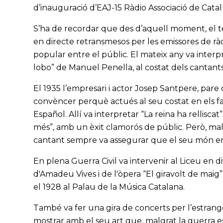
d’inauguració d’EAJ-15 Ràdio Associació de Cata
S’ha de recordar que des d’aquell moment, el te
en directe retransmesos per les emissores de rà
popular entre el públic. El mateix any va interp
lobo” de Manuel Penella, al costat dels cantants
El 1935 l’empresari i actor Josep Santpere, pare
convèncer perquè actués al seu costat en els fa
Español. Allí va interpretar “La reina ha relliscat
més”, amb un èxit clamorós de públic. Però, mal
cantant sempre va assegurar que el seu món ere
En plena Guerra Civil va intervenir al Liceu en 
d'Amadeu Vives i de l'òpera “El giravolt de maig
el 1928 al Palau de la Música Catalana.
També va fer una gira de concerts per l’estranger 
mostrar amb el seu art que, malgrat la guerra es