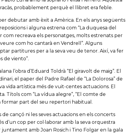
racàs, probablement perquè el llibret era feble.
c per debutar amb èxit a Amèrica. En els anys següents
 reposicions i alguna estrena com “La duquesa del
er com recreava els personatges, molts estrenats per
r “veure com ho cantarà en Vendrell”. Alguns
ar partitures per a la seva veu de tenor. Així, va fer
s de viento”.
lana l’obra d’Eduard Toldrà “El giravolt de maig”. El
dinari, el paper del Padre Rafael de “La Dolorosa” de
eva vida artística més de vuit-centes actuacions. El
a. Títols com “La vídua alegre”, “El comte de
 formar part del seu repertori habitual.
s de cançó ni les seves actuacions en els concerts
és d’un cop per col·laborar amb la seva orquestra
uar juntament amb Joan Rosich i Tino Folgar en la gala