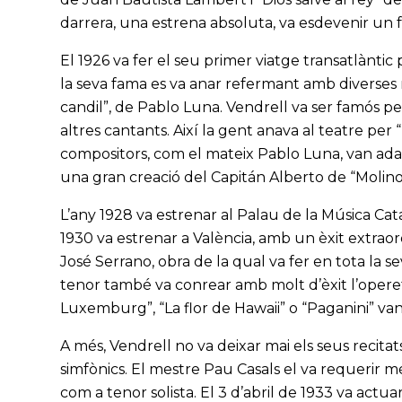
darrera, una estrena absoluta, va esdevenir un f
El 1926 va fer el seu primer viatge transatlànti
la seva fama es va anar refermant amb diverses
candil”, de Pablo Luna. Vendrell va ser famós p
altres cantants. Així la gent anava al teatre pe
compositors, com el mateix Pablo Luna, van adapt
una gran creació del Capitán Alberto de “Molino
L’any 1928 va estrenar al Palau de la Música Cata
1930 va estrenar a València, amb un èxit extraor
José Serrano, obra de la qual va fer en tota la s
tenor també va conrear amb molt d’èxit l’operet
Luxemburg”, “La flor de Hawaii” o “Paganini” van
A més, Vendrell no va deixar mai els seus recitat
simfònics. El mestre Pau Casals el va requerir m
com a tenor solista. El 3 d’abril de 1933 va act