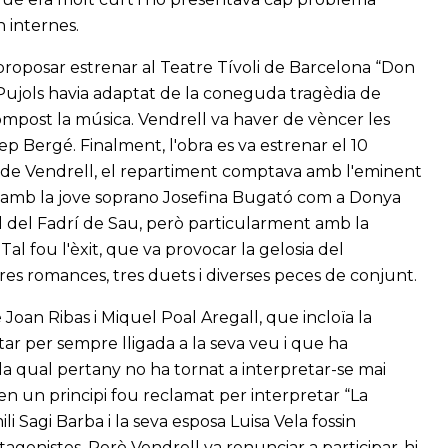
n internes.
a proposar estrenar al Teatre Tívoli de Barcelona “Don
 Pujols havia adaptat de la coneguda tragèdia de
compost la música. Vendrell va haver de vèncer les
ep Bergé. Finalment, l'obra es va estrenar el 10
 de Vendrell, el repartiment comptava amb l'eminent
 i amb la jove soprano Josefina Bugató com a Donya
ol del Fadrí de Sau, però particularment amb la
Tal fou l'èxit, que va provocar la gelosia del
res romances, tres duets i diverses peces de conjunt.
oan Ribas i Miquel Poal Aregall, que incloïa la
ar per sempre lligada a la seva veu i que ha
 la qual pertany no ha tornat a interpretar-se mai
 en un principi fou reclamat per interpretar “La
 Sagi Barba i la seva esposa Luisa Vela fossin
agonistes. Però Vendrell va renunciar a participar-hi,