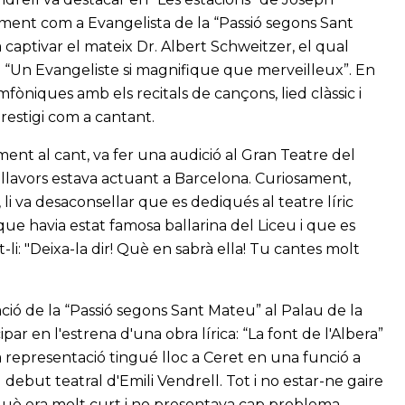
larment com a Evangelista de la “Passió segons Sant
captivar el mateix Dr. Albert Schweitzer, el qual
: “Un Evangeliste si magnifique que merveilleux”. En
mfòniques amb els recitals de cançons, lied clàssic i
restigi com a cantant.
ent al cant, va fer una audició al Gran Teatre del
l llavors estava actuant a Barcelona. Curiosament,
 li va desaconsellar que es dediqués al teatre líric
e havia estat famosa ballarina del Liceu i que es
-li: "Deixa-la dir! Què en sabrà ella! Tu cantes molt
ció de la “Passió segons Sant Mateu” al Palau de la
par en l'estrena d'una obra lírica: “La font de l'Albera”
 representació tingué lloc a Ceret en una funció a
el debut teatral d'Emili Vendrell. Tot i no estar-ne gaire
què era molt curt i no presentava cap problema