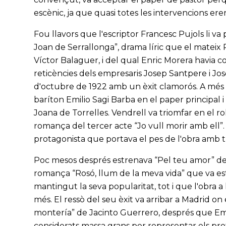
escènic, ja que quasi totes les intervencions ere
Fou llavors que l'escriptor Francesc Pujols li v
Joan de Serrallonga”, drama líric que el mateix
Víctor Balaguer, i del qual Enric Morera havia 
reticències dels empresaris Josep Santpere i Jos
d'octubre de 1922 amb un èxit clamorós. A més
baríton Emilio Sagi Barba en el paper principal
Joana de Torrelles. Vendrell va triomfar en el r
romança del tercer acte “Jo vull morir amb ell”. 
protagonista que portava el pes de l'obra amb t
Poc mesos després estrenava “Pel teu amor” de J
romança “Rosó, llum de la meva vida” que va est
mantingut la seva popularitat, tot i que l'obra a
més. El ressò del seu èxit va arribar a Madrid on
montería” de Jacinto Guerrero, després que Emili
considerats massa grans per representar els prot