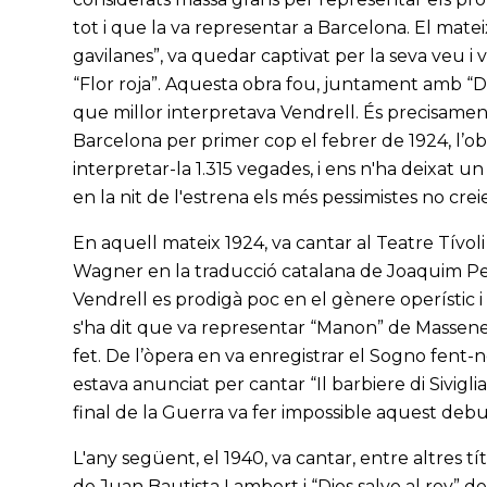
tot i que la va representar a Barcelona. El matei
gavilanes”, va quedar captivat per la seva veu i 
“Flor roja”. Aquesta obra fou, juntament amb “Do
que millor interpretava Vendrell. És precisamen
Barcelona per primer cop el febrer de 1924, l’ob
interpretar-la 1.315 vegades, i ens n'ha deixat u
en la nit de l'estrena els més pessimistes no crei
En aquell mateix 1924, va cantar al Teatre Tívo
Wagner en la traducció catalana de Joaquim Pena
Vendrell es prodigà poc en el gènere operístic 
s'ha dit que va representar “Manon” de Massenet
fet. De l’òpera en va enregistrar el Sogno fent-
estava anunciat per cantar “Il barbiere di Sivigli
final de la Guerra va fer impossible aquest debu
L'any següent, el 1940, va cantar, entre altres t
de Juan Bautista Lambert i “Dios salve al rey” 