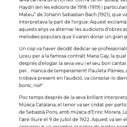
Haydn (en les edicions de 1918 i 1919) i particu
Mateu” de Johann Sebastian Bach (1921), que va 
interpretava la part de l'orgue. Aquest exclamà
aquests anys va alternar les audicions d'obres si
melodies populars que li varen donar un gran p
Un cop va haver decidit dedicar-se professionalm
Liceu per a la famosa contralt Maria Gay, la qua
després d’elogiar la seva veu i el seu bon cantar,
per... manca de temperament! Pauleta Pàmies, qu
trobava present en l'audició, va consolar-lo dient
bonic, noi!".
Poc temps després de la seva brillant interpreta
Música Catalana, el tenor va ser cridat per partici
de Sebastià Pons, amb música d’Enric Morera. La
l'aire lliure el 9 de juliol de 1922. Aquest va ser 
convençut, va acceptar el paper de pastor per