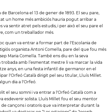
ra de Barcelona el 13 de gener de 1893. El seu pare,
stat un home més ambiciós hauria pogut arribar a
 va sentir atret pels estudis, i per això el seu pare el
ove, com un treballador més.
oc quan va entrar a formar part de l'Escolania de
estigiós organista Antoni Comella, pare del que fou més
Josep Maria Comella. També ens diu en la seva
ra trobada amb l’esmentat mestre li va marcar la vida
ze anys, en una festa infantil de germanor en el
r l'Orfeó Català dirigit pel seu titular, Lluís Millet.
algun dia a l'Orfeó.
it el seu somni i va entrar a l'Orfeó Català com a
a esdevenir solista. Lluís Millet fou el seu mentor
i de cançons i oratoris que va interpretar durant la
endrell va destacar en “Les estacions” de Joseph