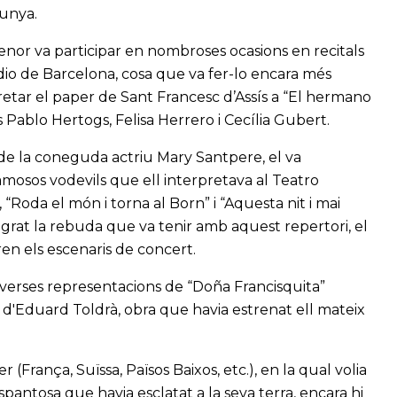
lunya.
nor va participar en nombroses ocasions en recitals
dio de Barcelona, cosa que va fer-lo encara més
retar el paper de Sant Francesc d’Assís a “El hermano
 Pablo Hertogs, Felisa Herrero i Cecília Gubert.
 de la coneguda actriu Mary Santpere, el va
mosos vodevils que ell interpretava al Teatro
”, “Roda el món i torna al Born” i “Aquesta nit i mai
grat la rebuda que va tenir amb aquest repertori, el
n els escenaris de concert.
diverses representacions de “Doña Francisquita”
” d'Eduard Toldrà, obra que havia estrenat ell mateix
(França, Suïssa, Països Baixos, etc.), en la qual volia
pantosa que havia esclatat a la seva terra, encara hi