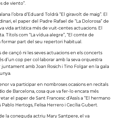
s de viento”.
lana l’obra d’Eduard Toldrà “El giravolt de maig”. El
dinari, el paper del Padre Rafael de “La Dolorosa” de
eva vida artística més de vuit-centes actuacions. El
a. Títols com “La vídua alegre”, “El comte de
 formar part del seu repertori habitual.
s de cançó ni les seves actuacions en els concerts
és d’un cop per col·laborar amb la seva orquestra
uar juntament amb Joan Rosich i Tino Folgar en la gala
lunya.
nor va participar en nombroses ocasions en recitals
dio de Barcelona, cosa que va fer-lo encara més
retar el paper de Sant Francesc d’Assís a “El hermano
 Pablo Hertogs, Felisa Herrero i Cecília Gubert.
 de la coneguda actriu Mary Santpere, el va