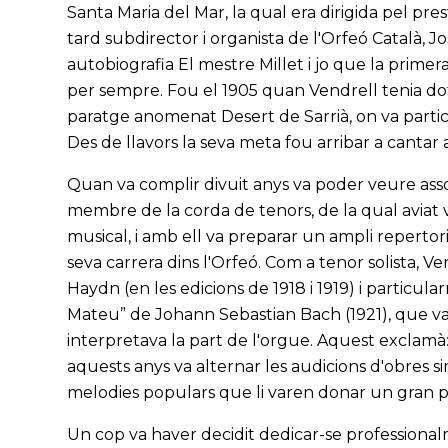
Santa Maria del Mar, la qual era dirigida pel pr
tard subdirector i organista de l'Orfeó Català, 
autobiografia El mestre Millet i jo que la prime
per sempre. Fou el 1905 quan Vendrell tenia dot
paratge anomenat Desert de Sarrià, on va participa
Des de llavors la seva meta fou arribar a cantar 
Quan va complir divuit anys va poder veure assol
membre de la corda de tenors, de la qual aviat v
musical, i amb ell va preparar un ampli repertor
seva carrera dins l'Orfeó. Com a tenor solista, V
Haydn (en les edicions de 1918 i 1919) i particu
Mateu” de Johann Sebastian Bach (1921), que va 
interpretava la part de l'orgue. Aquest exclamà
aquests anys va alternar les audicions d'obres si
melodies populars que li varen donar un gran p
Un cop va haver decidit dedicar-se professionalm