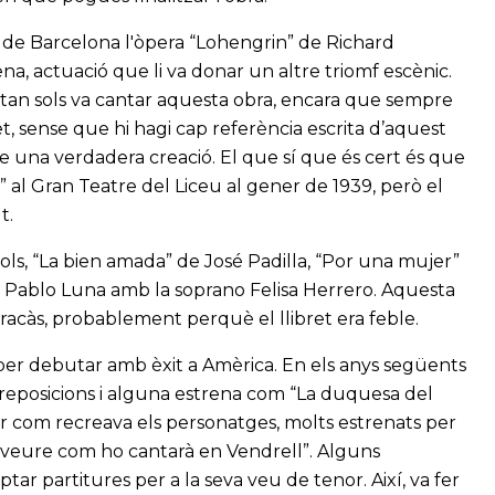
li de Barcelona l'òpera “Lohengrin” de Richard
, actuació que li va donar un altre triomf escènic.
i tan sols va cantar aquesta obra, encara que sempre
, sense que hi hagi cap referència escrita d’aquest
ne una verdadera creació. El que sí que és cert és que
a” al Gran Teatre del Liceu al gener de 1939, però el
t.
ítols, “La bien amada” de José Padilla, “Por una mujer”
de Pablo Luna amb la soprano Felisa Herrero. Aquesta
racàs, probablement perquè el llibret era feble.
c per debutar amb èxit a Amèrica. En els anys següents
 reposicions i alguna estrena com “La duquesa del
er com recreava els personatges, molts estrenats per
r “veure com ho cantarà en Vendrell”. Alguns
ar partitures per a la seva veu de tenor. Així, va fer