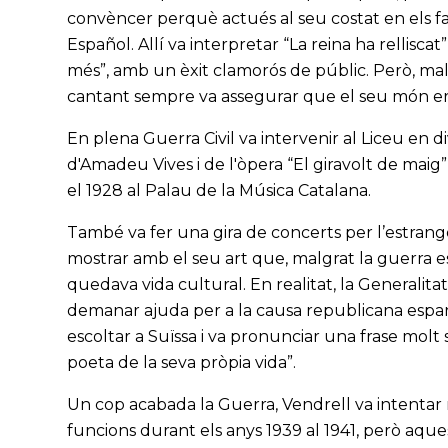
convèncer perquè actués al seu costat en els fa
Español. Allí va interpretar “La reina ha relliscat
més”, amb un èxit clamorós de públic. Però, mal
cantant sempre va assegurar que el seu món ere
En plena Guerra Civil va intervenir al Liceu en 
d'Amadeu Vives i de l'òpera “El giravolt de maig
el 1928 al Palau de la Música Catalana.
També va fer una gira de concerts per l’estranger 
mostrar amb el seu art que, malgrat la guerra es
quedava vida cultural. En realitat, la Generali
demanar ajuda per a la causa republicana espan
escoltar a Suïssa i va pronunciar una frase molt s
poeta de la seva pròpia vida”.
Un cop acabada la Guerra, Vendrell va intentar 
funcions durant els anys 1939 al 1941, però aques