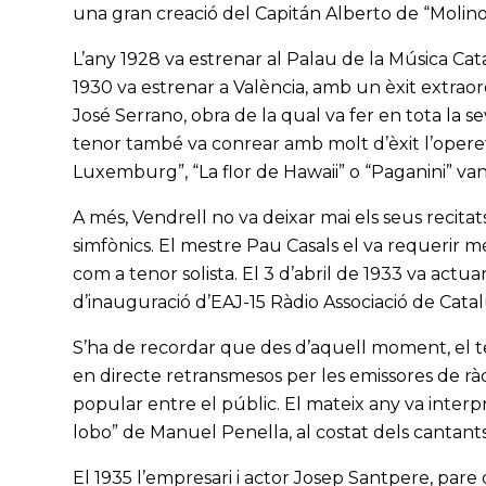
una gran creació del Capitán Alberto de “Molino
L’any 1928 va estrenar al Palau de la Música Cata
1930 va estrenar a València, amb un èxit extraor
José Serrano, obra de la qual va fer en tota la s
tenor també va conrear amb molt d’èxit l’operet
Luxemburg”, “La flor de Hawaii” o “Paganini” van
A més, Vendrell no va deixar mai els seus recitat
simfònics. El mestre Pau Casals el va requerir m
com a tenor solista. El 3 d’abril de 1933 va act
d’inauguració d’EAJ-15 Ràdio Associació de Cata
S’ha de recordar que des d’aquell moment, el te
en directe retransmesos per les emissores de rà
popular entre el públic. El mateix any va interp
lobo” de Manuel Penella, al costat dels cantants
El 1935 l’empresari i actor Josep Santpere, pare