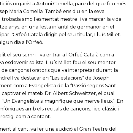
estigiós organista Antoni Comella, pare del que fou més
Josep Maria Comella. També ens diu en la seva
ra trobada amb l’esmentat mestre li va marcar la vida
ze anys, en una festa infantil de germanor en el
r l'Orfeó Català dirigit pel seu titular, Lluís Millet.
algun dia a l'Orfeó.
it el seu somni i va entrar a l'Orfeó Català com a
a esdevenir solista. Lluís Millet fou el seu mentor
i de cançons i oratoris que va interpretar durant la
endrell va destacar en “Les estacions” de Joseph
larment com a Evangelista de la “Passió segons Sant
captivar el mateix Dr. Albert Schweitzer, el qual
: “Un Evangeliste si magnifique que merveilleux”. En
mfòniques amb els recitals de cançons, lied clàssic i
restigi com a cantant.
ent al cant, va fer una audició al Gran Teatre del