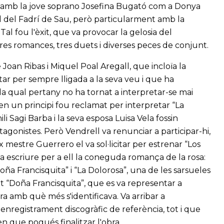
 i amb la jove soprano Josefina Bugató com a Donya
ol del Fadrí de Sau, però particularment amb la
Tal fou l'èxit, que va provocar la gelosia del
res romances, tres duets i diverses peces de conjunt.
oan Ribas i Miquel Poal Aregall, que incloïa la
ar per sempre lligada a la seva veu i que ha
 la qual pertany no ha tornat a interpretar-se mai
 en un principi fou reclamat per interpretar “La
 Sagi Barba i la seva esposa Luisa Vela fossin
agonistes. Però Vendrell va renunciar a participar-hi,
x mestre Guerrero el va sol·licitar per estrenar “Los
va escriure per a ell la coneguda romança de la rosa:
ña Francisquita” i “La Dolorosa”, una de les sarsueles
t “Doña Francisquita”, que es va representar a
ra amb què més s'identificava. Va arribar a
n enregistrament discogràfic de referència, tot i que
en que pogués finalitzar l'obra.