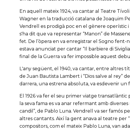
En aquell mateix 1924, va cantar al Teatre Tívo
Wagner en la traducció catalana de Joaquim Pena
Vendrell es prodigà poc en el gènere operístic 
s'ha dit que va representar “Manon” de Massenet
fet. De l’òpera en va enregistrar el Sogno fent-
estava anunciat per cantar “Il barbiere di Sivigli
final de la Guerra va fer impossible aquest debu
L'any següent, el 1940, va cantar, entre altres t
de Juan Bautista Lambert i “Dios salve al rey” 
darrera, una estrena absoluta, va esdevenir un f
El 1926 va fer el seu primer viatge transatlànti
la seva fama es va anar refermant amb diverses
candil”, de Pablo Luna. Vendrell va ser famós p
altres cantants. Així la gent anava al teatre pe
compositors, com el mateix Pablo Luna, van adapt