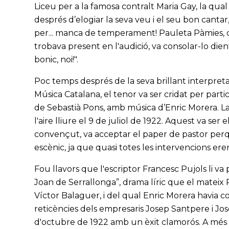
Liceu per a la famosa contralt Maria Gay, la qua
després d’elogiar la seva veu i el seu bon cantar,
per... manca de temperament! Pauleta Pàmies, qu
trobava present en l'audició, va consolar-lo dient
bonic, noi!".
Poc temps després de la seva brillant interpreta
Música Catalana, el tenor va ser cridat per partici
de Sebastià Pons, amb música d’Enric Morera. La
l'aire lliure el 9 de juliol de 1922. Aquest va ser 
convençut, va acceptar el paper de pastor per
escènic, ja que quasi totes les intervencions ere
Fou llavors que l'escriptor Francesc Pujols li v
Joan de Serrallonga”, drama líric que el mateix
Víctor Balaguer, i del qual Enric Morera havia 
reticències dels empresaris Josep Santpere i Jos
d'octubre de 1922 amb un èxit clamorós. A més