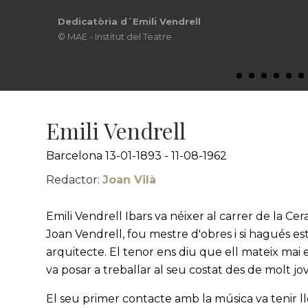
Dedicatòria d´Emili Vendrell
© MAE - Institut del Teatre
Emili Vendrell
Barcelona 13-01-1893 - 11-08-1962
Redactor:
Joan Vilà
Emili Vendrell Ibars va néixer al carrer de la Ce
Joan Vendrell, fou mestre d'obres i si hagués e
arquitecte. El tenor ens diu que ell mateix mai es
va posar a treballar al seu costat des de molt j
El seu primer contacte amb la música va tenir ll