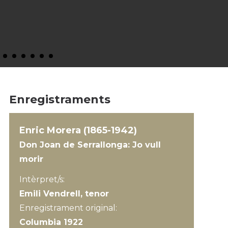
Enregistraments
Enric Morera (1865-1942)
Don Joan de Serrallonga: Jo vull
morir
Intèrpret/s:
Emili Vendrell, tenor
Enregistrament original:
Columbia 1922