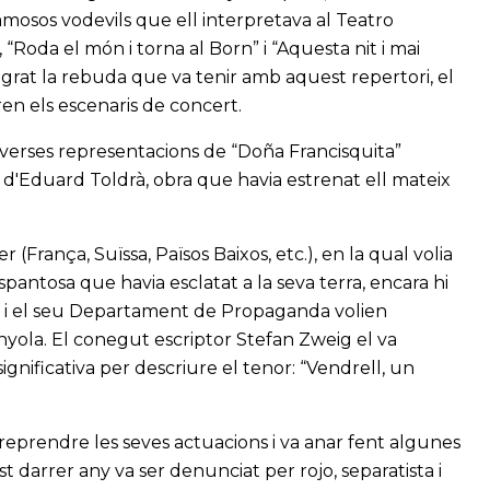
mosos vodevils que ell interpretava al Teatro
”, “Roda el món i torna al Born” i “Aquesta nit i mai
grat la rebuda que va tenir amb aquest repertori, el
n els escenaris de concert.
diverses representacions de “Doña Francisquita”
” d'Eduard Toldrà, obra que havia estrenat ell mateix
(França, Suïssa, Països Baixos, etc.), en la qual volia
pantosa que havia esclatat a la seva terra, encara hi
tat i el seu Departament de Propaganda volien
yola. El conegut escriptor Stefan Zweig el va
ignificativa per descriure el tenor: “Vendrell, un
reprendre les seves actuacions i va anar fent algunes
t darrer any va ser denunciat per rojo, separatista i