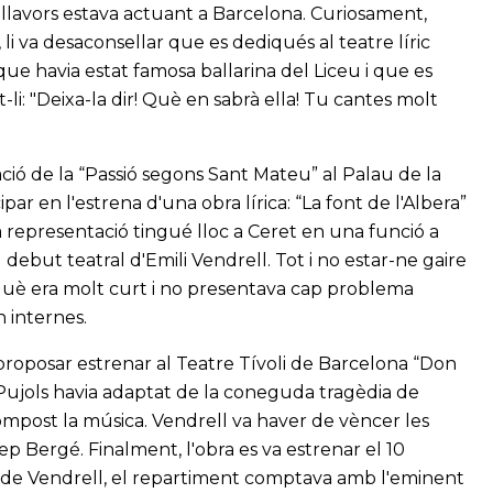
l llavors estava actuant a Barcelona. Curiosament,
 li va desaconsellar que es dediqués al teatre líric
e havia estat famosa ballarina del Liceu i que es
-li: "Deixa-la dir! Què en sabrà ella! Tu cantes molt
ció de la “Passió segons Sant Mateu” al Palau de la
par en l'estrena d'una obra lírica: “La font de l'Albera”
 representació tingué lloc a Ceret en una funció a
el debut teatral d'Emili Vendrell. Tot i no estar-ne gaire
què era molt curt i no presentava cap problema
n internes.
a proposar estrenar al Teatre Tívoli de Barcelona “Don
 Pujols havia adaptat de la coneguda tragèdia de
compost la música. Vendrell va haver de vèncer les
ep Bergé. Finalment, l'obra es va estrenar el 10
 de Vendrell, el repartiment comptava amb l'eminent