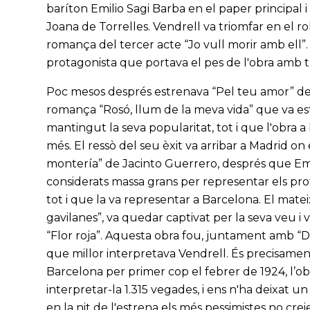
baríton Emilio Sagi Barba en el paper principal
Joana de Torrelles. Vendrell va triomfar en el r
romança del tercer acte “Jo vull morir amb ell”. 
protagonista que portava el pes de l'obra amb t
Poc mesos després estrenava “Pel teu amor” de J
romança “Rosó, llum de la meva vida” que va est
mantingut la seva popularitat, tot i que l'obra a
més. El ressò del seu èxit va arribar a Madrid on
montería” de Jacinto Guerrero, després que Emili
considerats massa grans per representar els prot
tot i que la va representar a Barcelona. El matei
gavilanes”, va quedar captivat per la seva veu i 
“Flor roja”. Aquesta obra fou, juntament amb “Do
que millor interpretava Vendrell. És precisamen
Barcelona per primer cop el febrer de 1924, l’ob
interpretar-la 1.315 vegades, i ens n'ha deixat u
en la nit de l'estrena els més pessimistes no crei