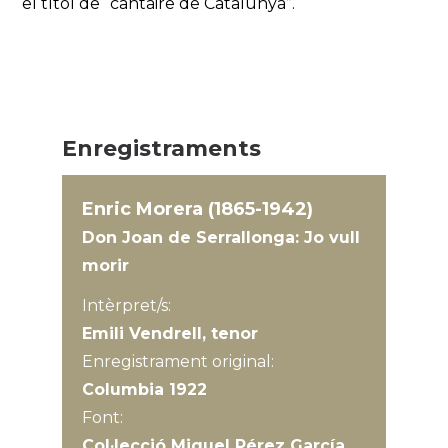
el títol de “cantaire de Catalunya”.
Enregistraments
Enric Morera (1865-1942)
Don Joan de Serrallonga: Jo vull
morir
Intèrpret/s:
Emili Vendrell, tenor
Enregistrament original:
Columbia 1922
Font:
Col·lecció Miquel Pérez García