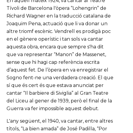
En aquell mateix 1924, va cantar al Teatre
Tívoli de Barcelona l'òpera “Lohengrin” de
Richard Wagner en la traducció catalana de
Joaquim Pena, actuació que li va donar un
altre triomf escènic. Vendrell es prodigà poc
en el gènere operístic i tan sols va cantar
aquesta obra, encara que sempre s'ha dit
que va representar “Manon” de Massenet,
sense que hi hagi cap referència escrita
d’aquest fet. De l’òpera en va enregistrar el
Sogno fent-ne una verdadera creació. El que
sí que és cert és que estava anunciat per
cantar “Il barbiere di Siviglia” al Gran Teatre
del Liceu al gener de 1939, però el final de la
Guerra va fer impossible aquest debut.
L'any següent, el 1940, va cantar, entre altres
títols, “La bien amada” de José Padilla, “Por