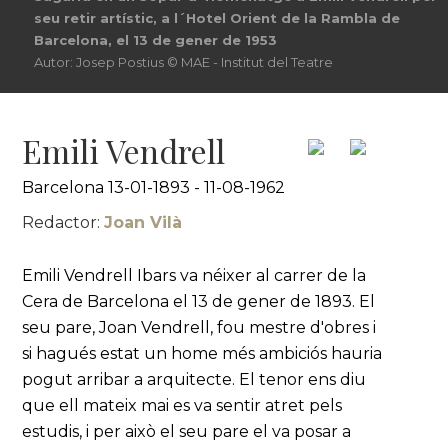
seu retir artístic, a l´Hotel Orient de la Rambla de
Barcelona, el 13 de gener de 1953
Autor: Josep Postius © MAE - Institut del Teatre
Emili Vendrell
Barcelona 13-01-1893 - 11-08-1962
Redactor:
Joan Vilà
Emili Vendrell Ibars va néixer al carrer de la
Cera de Barcelona el 13 de gener de 1893. El
seu pare, Joan Vendrell, fou mestre d'obres i
si hagués estat un home més ambiciós hauria
pogut arribar a arquitecte. El tenor ens diu
que ell mateix mai es va sentir atret pels
estudis, i per això el seu pare el va posar a