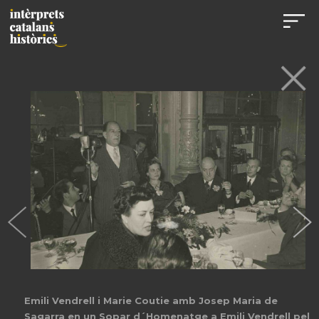
Emili Vendrell i Marie Coutie amb Josep Maria de
Sagarra en un Sopar d´Homenatge a Emili Vendrell pel