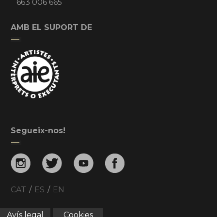
663 006 665
AMB EL SUPORT DE
Segueix-nos!
CAT
/
ES
/
EN
Avís legal
Cookies