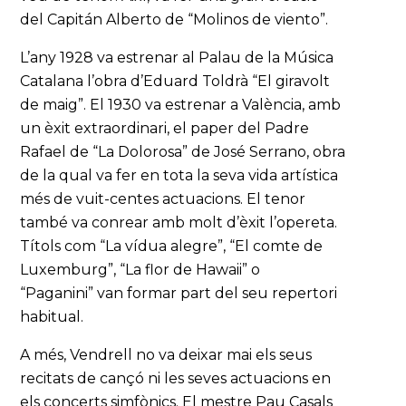
del Capitán Alberto de “Molinos de viento”.
L’any 1928 va estrenar al Palau de la Música
Catalana l’obra d’Eduard Toldrà “El giravolt
de maig”. El 1930 va estrenar a València, amb
un èxit extraordinari, el paper del Padre
Rafael de “La Dolorosa” de José Serrano, obra
de la qual va fer en tota la seva vida artística
més de vuit-centes actuacions. El tenor
també va conrear amb molt d’èxit l’opereta.
Títols com “La vídua alegre”, “El comte de
Luxemburg”, “La flor de Hawaii” o
“Paganini” van formar part del seu repertori
habitual.
A més, Vendrell no va deixar mai els seus
recitats de cançó ni les seves actuacions en
els concerts simfònics. El mestre Pau Casals