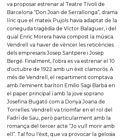
va proposar estrenar al Teatre Tívoli de
Barcelona “Don Joan de Serrallonga”, drama
líric que el mateix Pujols havia adaptat de la
coneguda tragèdia de Víctor Balaguer, i del
qual Enric Morera havia compost la música.
Vendrell va haver de vèncer les reticències
dels empresaris Josep Santpere i Josep
Bergé. Finalment, l'obra es va estrenar el 10
d'octubre de 1922 amb un èxit clamorós. A
més de Vendrell, el repartiment comptava
amb l'eminent baríton Emilio Sagi Barba en
el paper principal i amb la jove soprano
Josefina Bugató com a Donya Joana de
Torrelles. Vendrell va triomfar en el rol del
Fadrí de Sau, però particularment amb la
romança del tercer acte “Jo vull morir amb
ell”. Tal fou l'èxit, que va provocar la gelosia