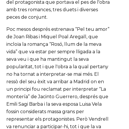
del protagonista que portava el pes de l'obra
amb tres romances, tres duets i diverses
peces de conjunt.
Poc mesos després estrenava “Pel teu amor”
de Joan Ribas i Miquel Poal Aregall, que
incloïa la romança “Rosó, llum de la meva
vida” que va estar per sempre lligada a la
seva veu i que ha mantingut la seva
popularitat, tot i que l'obra a la qual pertany
no ha tornat a interpretar-se mai més. El
ressò del seu èxit va arribar a Madrid on en
un principi fou reclamat per interpretar “La
montería” de Jacinto Guerrero, després que
Emili Sagi Barba i la seva esposa Luisa Vela
fossin considerats massa grans per
representar els protagonistes. Però Vendrell
va renunciar a participar-hi, tot i que la va