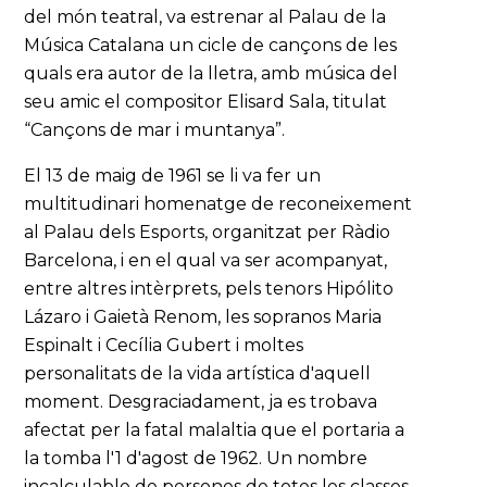
del món teatral, va estrenar al Palau de la
Música Catalana un cicle de cançons de les
quals era autor de la lletra, amb música del
seu amic el compositor Elisard Sala, titulat
“Cançons de mar i muntanya”.
El 13 de maig de 1961 se li va fer un
multitudinari homenatge de reconeixement
al Palau dels Esports, organitzat per Ràdio
Barcelona, i en el qual va ser acompanyat,
entre altres intèrprets, pels tenors Hipólito
Lázaro i Gaietà Renom, les sopranos Maria
Espinalt i Cecília Gubert i moltes
personalitats de la vida artística d'aquell
moment. Desgraciadament, ja es trobava
afectat per la fatal malaltia que el portaria a
la tomba l'1 d'agost de 1962. Un nombre
incalculable de persones de totes les classes