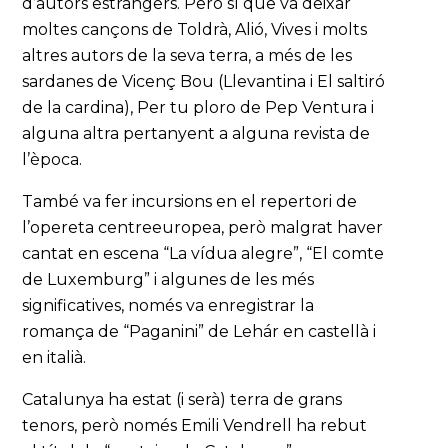
d’autors estrangers. Però sí que va deixar
moltes cançons de Toldrà, Alió, Vives i molts
altres autors de la seva terra, a més de les
sardanes de Vicenç Bou (Llevantina i El saltiró
de la cardina), Per tu ploro de Pep Ventura i
alguna altra pertanyent a alguna revista de
l’època.
També va fer incursions en el repertori de
l’opereta centreeuropea, però malgrat haver
cantat en escena “La vídua alegre”, “El comte
de Luxemburg” i algunes de les més
significatives, només va enregistrar la
romança de “Paganini” de Lehár en castellà i
en italià.
Catalunya ha estat (i serà) terra de grans
tenors, però només Emili Vendrell ha rebut