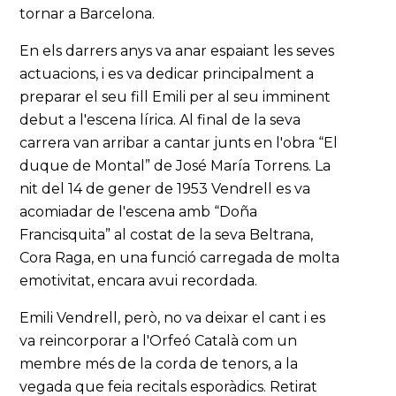
tornar a Barcelona.
En els darrers anys va anar espaiant les seves
actuacions, i es va dedicar principalment a
preparar el seu fill Emili per al seu imminent
debut a l'escena lírica. Al final de la seva
carrera van arribar a cantar junts en l'obra “El
duque de Montal” de José María Torrens. La
nit del 14 de gener de 1953 Vendrell es va
acomiadar de l'escena amb “Doña
Francisquita” al costat de la seva Beltrana,
Cora Raga, en una funció carregada de molta
emotivitat, encara avui recordada.
Emili Vendrell, però, no va deixar el cant i es
va reincorporar a l'Orfeó Català com un
membre més de la corda de tenors, a la
vegada que feia recitals esporàdics. Retirat