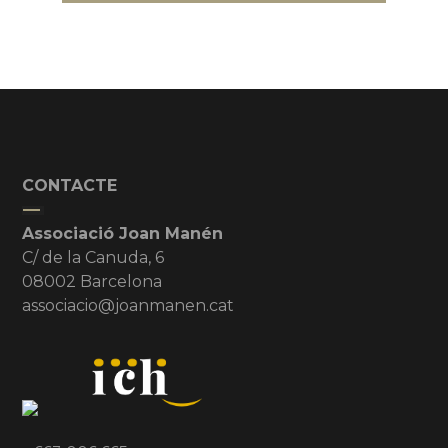
CONTACTE
Associació Joan Manén
C/ de la Canuda, 6
08002 Barcelona
associacio@joanmanen.cat