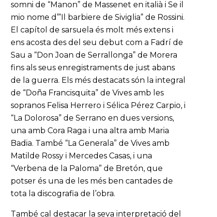
somni de “Manon” de Massenet en italià i Se il
mio nome d’”Il barbiere de Siviglia” de Rossini.
El capítol de sarsuela és molt més extens i
ens acosta des del seu debut com a Fadrí de
Sau a “Don Joan de Serrallonga” de Morera
fins als seus enregistraments de just abans
de la guerra. Els més destacats són la integral
de “Doña Francisquita” de Vives amb les
sopranos Felisa Herrero i Sélica Pérez Carpio, i
“La Dolorosa” de Serrano en dues versions,
una amb Cora Raga i una altra amb Maria
Badia. També “La Generala” de Vives amb
Matilde Rossy i Mercedes Casas, i una
“Verbena de la Paloma” de Bretón, que
potser és una de les més ben cantades de
tota la discografia de l’obra.
També cal destacar la seva interpretació del