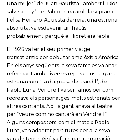
una mujer” de Juan Bautista Lambert i “Dios
salve al rey” de Pablo Luna amb la soprano
Felisa Herrero. Aquesta darrera, una estrena
absoluta, va esdevenir un fracàs,
probablement perquè el llibret era feble.
El 1926 va fer el seu primer viatge
transatlàntic per debutar amb èxit a Amèrica.
En els anys següents la seva fama es va anar
refermant amb diverses reposicions i alguna
estrena com “La duquesa del candil”, de
Pablo Luna. Vendrell va ser famós per com
recreava els personatges, molts estrenats per
altres cantants. Així la gent anava al teatre
per “veure com ho cantarà en Vendrell”.
Alguns compositors, com el mateix Pablo
Luna, van adaptar partitures per a la seva
veu de tenor. Així, va fer una gran creació