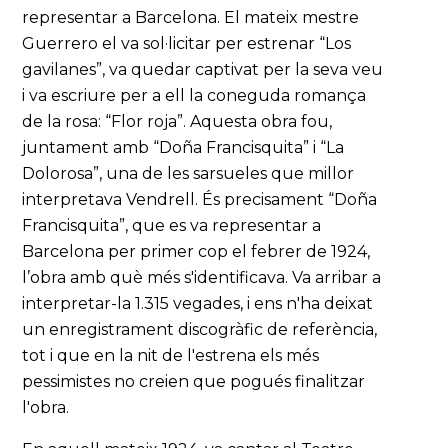
representar a Barcelona. El mateix mestre
Guerrero el va sol·licitar per estrenar “Los
gavilanes”, va quedar captivat per la seva veu
i va escriure per a ell la coneguda romança
de la rosa: “Flor roja”. Aquesta obra fou,
juntament amb “Doña Francisquita” i “La
Dolorosa”, una de les sarsueles que millor
interpretava Vendrell. És precisament “Doña
Francisquita”, que es va representar a
Barcelona per primer cop el febrer de 1924,
l’obra amb què més s'identificava. Va arribar a
interpretar-la 1.315 vegades, i ens n'ha deixat
un enregistrament discogràfic de referència,
tot i que en la nit de l'estrena els més
pessimistes no creien que pogués finalitzar
l'obra.