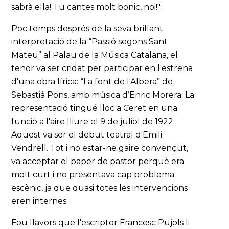
sabrà ella! Tu cantes molt bonic, noi!".
Poc temps després de la seva brillant
interpretació de la “Passió segons Sant
Mateu” al Palau de la Música Catalana, el
tenor va ser cridat per participar en l'estrena
d'una obra lírica: “La font de l'Albera” de
Sebastià Pons, amb música d’Enric Morera. La
representació tingué lloc a Ceret en una
funció a l'aire lliure el 9 de juliol de 1922.
Aquest va ser el debut teatral d'Emili
Vendrell. Tot i no estar-ne gaire convençut,
va acceptar el paper de pastor perquè era
molt curt i no presentava cap problema
escènic, ja que quasi totes les intervencions
eren internes.
Fou llavors que l'escriptor Francesc Pujols li