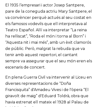
El 1935 l’empresari i actor Josep Santpere,
pare de la coneguda actriu Mary Santpere, el
va convèncer perquè actués al seu costat en
els famosos vodevils que ell interpretava al
Teatro Español. Allí va interpretar “La reina
ha relliscat”, “Roda el món i torna al Born” i
“Aquesta nit i mai més”, amb un èxit clamorós
de públic. Però, malgrat la rebuda que va
tenir amb aquest repertori, el cantant
sempre va assegurar que el seu món eren els
escenaris de concert.
En plena Guerra Civil va intervenir al Liceu en
diverses representacions de “Doña
Francisquita” d'Amadeu Vives i de l'òpera “El
giravolt de maig” d'Eduard Toldrà, obra que
havia estrenat ell mateix el 1928 al Palau de