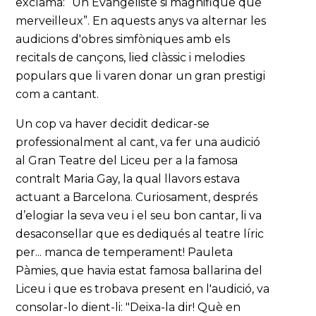
exclamà: “Un Evangeliste si magnifique que
merveilleux”. En aquests anys va alternar les
audicions d'obres simfòniques amb els
recitals de cançons, lied clàssic i melodies
populars que li varen donar un gran prestigi
com a cantant.
Un cop va haver decidit dedicar-se
professionalment al cant, va fer una audició
al Gran Teatre del Liceu per a la famosa
contralt Maria Gay, la qual llavors estava
actuant a Barcelona. Curiosament, després
d’elogiar la seva veu i el seu bon cantar, li va
desaconsellar que es dediqués al teatre líric
per... manca de temperament! Pauleta
Pàmies, que havia estat famosa ballarina del
Liceu i que es trobava present en l'audició, va
consolar-lo dient-li: "Deixa-la dir! Què en