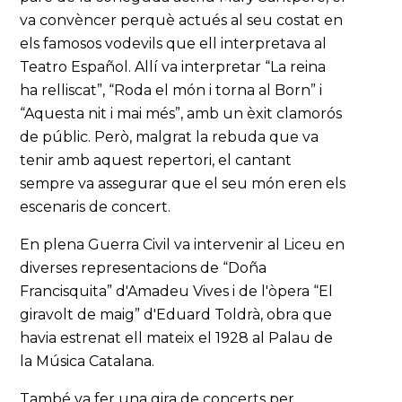
va convèncer perquè actués al seu costat en
els famosos vodevils que ell interpretava al
Teatro Español. Allí va interpretar “La reina
ha relliscat”, “Roda el món i torna al Born” i
“Aquesta nit i mai més”, amb un èxit clamorós
de públic. Però, malgrat la rebuda que va
tenir amb aquest repertori, el cantant
sempre va assegurar que el seu món eren els
escenaris de concert.
En plena Guerra Civil va intervenir al Liceu en
diverses representacions de “Doña
Francisquita” d'Amadeu Vives i de l'òpera “El
giravolt de maig” d'Eduard Toldrà, obra que
havia estrenat ell mateix el 1928 al Palau de
la Música Catalana.
També va fer una gira de concerts per