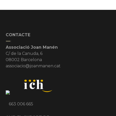
CONTACTE
Associació Joan Manén
C/ de la Canuda, 6
08002 Barcelona
associacio@joanmanen.cat
663 006 665