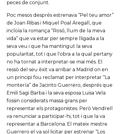
peces de conjunt.
Poc mesos després estrenava “Pel teu amor”
de Joan Ribas i Miquel Poal Aregall, que
incloïa la romança “Rosó, llum de la meva
vida” que va estar per sempre lligada a la
seva veu i que ha mantingut la seva
popularitat, tot i que l'obra a la qual pertany
no ha tornat a interpretar-se mai més. El
ressò del seu èxit va arribar a Madrid on en
un principi fou reclamat per interpretar “La
montería” de Jacinto Guerrero, després que
Emili Sagi Barba i la seva esposa Luisa Vela
fossin considerats massa grans per
representar els protagonistes. Però Vendrell
va renunciar a participar-hi, tot i que la va
representar a Barcelona. El mateix mestre
Guerrero el va sol·licitar per estrenar “Los