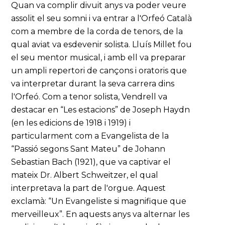
Quan va complir divuit anys va poder veure
assolit el seu somni i va entrar a l'Orfeó Català
com a membre de la corda de tenors, de la
qual aviat va esdevenir solista. Lluís Millet fou
el seu mentor musical, i amb ell va preparar
un ampli repertori de cançons i oratoris que
va interpretar durant la seva carrera dins
l'Orfeó. Com a tenor solista, Vendrell va
destacar en “Les estacions” de Joseph Haydn
(en les edicions de 1918 i 1919) i
particularment com a Evangelista de la
“Passió segons Sant Mateu” de Johann
Sebastian Bach (1921), que va captivar el
mateix Dr. Albert Schweitzer, el qual
interpretava la part de l'orgue. Aquest
exclamà: “Un Evangeliste si magnifique que
merveilleux”. En aquests anys va alternar les