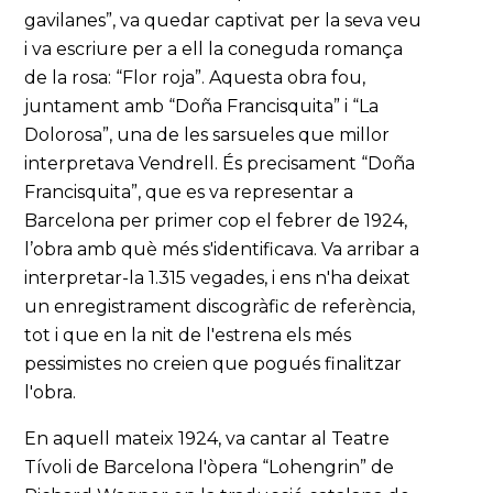
gavilanes”, va quedar captivat per la seva veu
i va escriure per a ell la coneguda romança
de la rosa: “Flor roja”. Aquesta obra fou,
juntament amb “Doña Francisquita” i “La
Dolorosa”, una de les sarsueles que millor
interpretava Vendrell. És precisament “Doña
Francisquita”, que es va representar a
Barcelona per primer cop el febrer de 1924,
l’obra amb què més s'identificava. Va arribar a
interpretar-la 1.315 vegades, i ens n'ha deixat
un enregistrament discogràfic de referència,
tot i que en la nit de l'estrena els més
pessimistes no creien que pogués finalitzar
l'obra.
En aquell mateix 1924, va cantar al Teatre
Tívoli de Barcelona l'òpera “Lohengrin” de