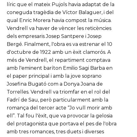
líric que el mateix Pujols havia adaptat de la
coneguda tragèdia de Víctor Balaguer, i del
qual Enric Morera havia compost la música.
Vendrell va haver de vèncer les reticències
dels empresaris Josep Santpere i Josep
Bergé. Finalment, l'obra es va estrenar el 10
d'octubre de 1922 amb un èxit clamorós. A
més de Vendrell, el repartiment comptava
amb l'eminent baríton Emilio Sagi Barba en
el paper principal i amb la jove soprano
Josefina Bugató com a Donya Joana de
Torrelles. Vendrell va triomfar en el rol del
Fadrí de Sau, però particularment amb la
romança del tercer acte “Jo vull morir amb
ell”. Tal fou l'èxit, que va provocar la gelosia
del protagonista que portava el pes de l'obra
amb tres romances, tres duets i diverses