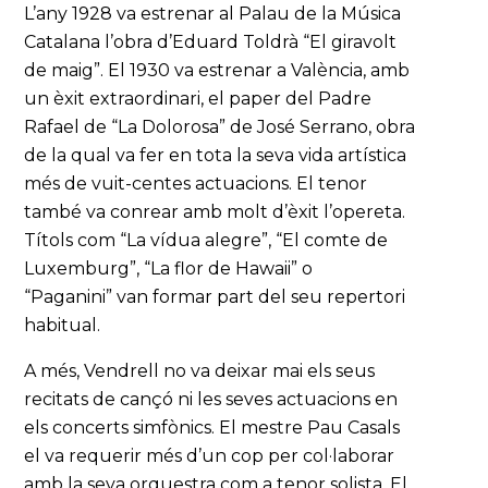
L’any 1928 va estrenar al Palau de la Música
Catalana l’obra d’Eduard Toldrà “El giravolt
de maig”. El 1930 va estrenar a València, amb
un èxit extraordinari, el paper del Padre
Rafael de “La Dolorosa” de José Serrano, obra
de la qual va fer en tota la seva vida artística
més de vuit-centes actuacions. El tenor
també va conrear amb molt d’èxit l’opereta.
Títols com “La vídua alegre”, “El comte de
Luxemburg”, “La flor de Hawaii” o
“Paganini” van formar part del seu repertori
habitual.
A més, Vendrell no va deixar mai els seus
recitats de cançó ni les seves actuacions en
els concerts simfònics. El mestre Pau Casals
el va requerir més d’un cop per col·laborar
amb la seva orquestra com a tenor solista. El