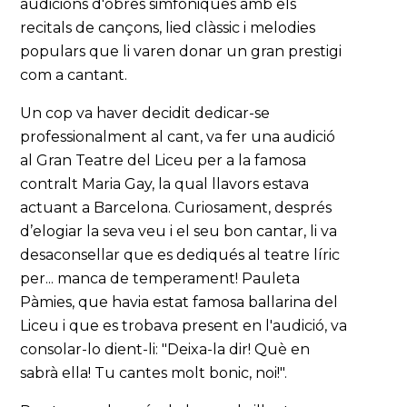
audicions d'obres simfòniques amb els
recitals de cançons, lied clàssic i melodies
populars que li varen donar un gran prestigi
com a cantant.
Un cop va haver decidit dedicar-se
professionalment al cant, va fer una audició
al Gran Teatre del Liceu per a la famosa
contralt Maria Gay, la qual llavors estava
actuant a Barcelona. Curiosament, després
d’elogiar la seva veu i el seu bon cantar, li va
desaconsellar que es dediqués al teatre líric
per... manca de temperament! Pauleta
Pàmies, que havia estat famosa ballarina del
Liceu i que es trobava present en l'audició, va
consolar-lo dient-li: "Deixa-la dir! Què en
sabrà ella! Tu cantes molt bonic, noi!".