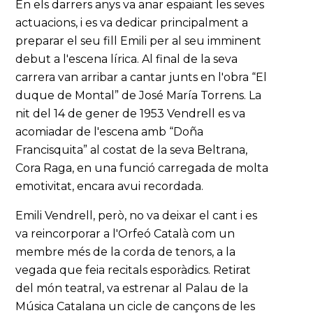
En els darrers anys va anar espaiant les seves
actuacions, i es va dedicar principalment a
preparar el seu fill Emili per al seu imminent
debut a l'escena lírica. Al final de la seva
carrera van arribar a cantar junts en l'obra “El
duque de Montal” de José María Torrens. La
nit del 14 de gener de 1953 Vendrell es va
acomiadar de l'escena amb “Doña
Francisquita” al costat de la seva Beltrana,
Cora Raga, en una funció carregada de molta
emotivitat, encara avui recordada.
Emili Vendrell, però, no va deixar el cant i es
va reincorporar a l'Orfeó Català com un
membre més de la corda de tenors, a la
vegada que feia recitals esporàdics. Retirat
del món teatral, va estrenar al Palau de la
Música Catalana un cicle de cançons de les