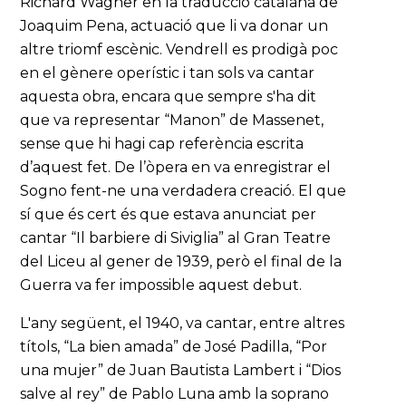
Richard Wagner en la traducció catalana de
Joaquim Pena, actuació que li va donar un
altre triomf escènic. Vendrell es prodigà poc
en el gènere operístic i tan sols va cantar
aquesta obra, encara que sempre s'ha dit
que va representar “Manon” de Massenet,
sense que hi hagi cap referència escrita
d’aquest fet. De l’òpera en va enregistrar el
Sogno fent-ne una verdadera creació. El que
sí que és cert és que estava anunciat per
cantar “Il barbiere di Siviglia” al Gran Teatre
del Liceu al gener de 1939, però el final de la
Guerra va fer impossible aquest debut.
L'any següent, el 1940, va cantar, entre altres
títols, “La bien amada” de José Padilla, “Por
una mujer” de Juan Bautista Lambert i “Dios
salve al rey” de Pablo Luna amb la soprano