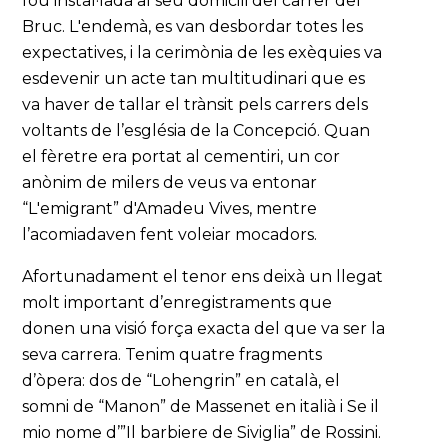
fou instal·lada al seu domicili del carrer del
Bruc. L'endemà, es van desbordar totes les
expectatives, i la cerimònia de les exèquies va
esdevenir un acte tan multitudinari que es
va haver de tallar el trànsit pels carrers dels
voltants de l’església de la Concepció. Quan
el fèretre era portat al cementiri, un cor
anònim de milers de veus va entonar
“L'emigrant” d'Amadeu Vives, mentre
l’acomiadaven fent voleiar mocadors.
Afortunadament el tenor ens deixà un llegat
molt important d’enregistraments que
donen una visió força exacta del que va ser la
seva carrera. Tenim quatre fragments
d’òpera: dos de “Lohengrin” en català, el
somni de “Manon” de Massenet en italià i Se il
mio nome d’”Il barbiere de Siviglia” de Rossini.