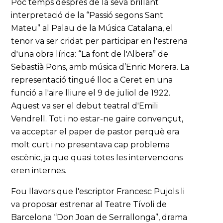
Poc temps després de la seva brillant
interpretació de la “Passió segons Sant
Mateu” al Palau de la Música Catalana, el
tenor va ser cridat per participar en l'estrena
d'una obra lírica: “La font de l'Albera” de
Sebastià Pons, amb música d’Enric Morera. La
representació tingué lloc a Ceret en una
funció a l'aire lliure el 9 de juliol de 1922.
Aquest va ser el debut teatral d'Emili
Vendrell. Tot i no estar-ne gaire convençut,
va acceptar el paper de pastor perquè era
molt curt i no presentava cap problema
escènic, ja que quasi totes les intervencions
eren internes.
Fou llavors que l'escriptor Francesc Pujols li
va proposar estrenar al Teatre Tívoli de
Barcelona “Don Joan de Serrallonga”, drama