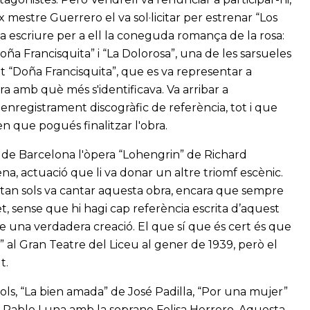
x mestre Guerrero el va sol·licitar per estrenar “Los
va escriure per a ell la coneguda romança de la rosa:
ña Francisquita” i “La Dolorosa”, una de les sarsueles
t “Doña Francisquita”, que es va representar a
ra amb què més s'identificava. Va arribar a
n enregistrament discogràfic de referència, tot i que
en que pogués finalitzar l'obra.
li de Barcelona l'òpera “Lohengrin” de Richard
, actuació que li va donar un altre triomf escènic.
i tan sols va cantar aquesta obra, encara que sempre
, sense que hi hagi cap referència escrita d’aquest
ne una verdadera creació. El que sí que és cert és que
a” al Gran Teatre del Liceu al gener de 1939, però el
t.
ítols, “La bien amada” de José Padilla, “Por una mujer”
de Pablo Luna amb la soprano Felisa Herrero. Aquesta