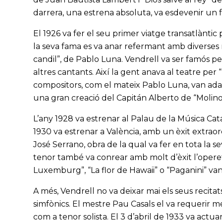
darrera, una estrena absoluta, va esdevenir un f
El 1926 va fer el seu primer viatge transatlànti
la seva fama es va anar refermant amb diverses
candil”, de Pablo Luna. Vendrell va ser famós p
altres cantants. Així la gent anava al teatre pe
compositors, com el mateix Pablo Luna, van adapt
una gran creació del Capitán Alberto de “Molino
L’any 1928 va estrenar al Palau de la Música Cata
1930 va estrenar a València, amb un èxit extraor
José Serrano, obra de la qual va fer en tota la s
tenor també va conrear amb molt d’èxit l’operet
Luxemburg”, “La flor de Hawaii” o “Paganini” van
A més, Vendrell no va deixar mai els seus recitat
simfònics. El mestre Pau Casals el va requerir m
com a tenor solista. El 3 d’abril de 1933 va act