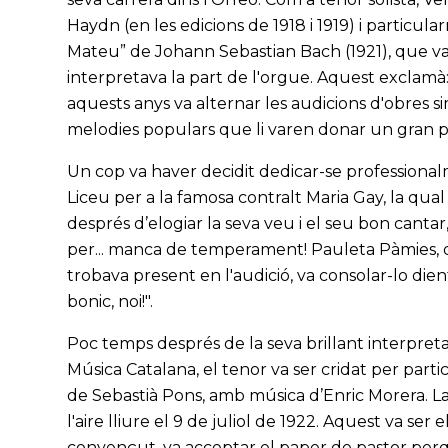
Haydn (en les edicions de 1918 i 1919) i particu
Mateu” de Johann Sebastian Bach (1921), que va 
interpretava la part de l'orgue. Aquest exclamà
aquests anys va alternar les audicions d'obres si
melodies populars que li varen donar un gran p
Un cop va haver decidit dedicar-se professionalm
Liceu per a la famosa contralt Maria Gay, la qua
després d’elogiar la seva veu i el seu bon cantar,
per... manca de temperament! Pauleta Pàmies, qu
trobava present en l'audició, va consolar-lo dient
bonic, noi!".
Poc temps després de la seva brillant interpreta
Música Catalana, el tenor va ser cridat per partici
de Sebastià Pons, amb música d’Enric Morera. La
l'aire lliure el 9 de juliol de 1922. Aquest va ser 
convençut, va acceptar el paper de pastor per