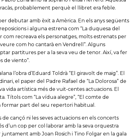
racàs, probablement perquè el llibret era feble.
c per debutar amb èxit a Amèrica. En els anys següents
 reposicions i alguna estrena com “La duquesa del
er com recreava els personatges, molts estrenats per
r “veure com ho cantarà en Vendrell”. Alguns
ar partitures per a la seva veu de tenor. Així, va fer
s de viento”.
lana l’obra d’Eduard Toldrà “El giravolt de maig”. El
dinari, el paper del Padre Rafael de “La Dolorosa” de
eva vida artística més de vuit-centes actuacions. El
a. Títols com “La vídua alegre”, “El comte de
 formar part del seu repertori habitual.
s de cançó ni les seves actuacions en els concerts
és d’un cop per col·laborar amb la seva orquestra
uar juntament amb Joan Rosich i Tino Folgar en la gala