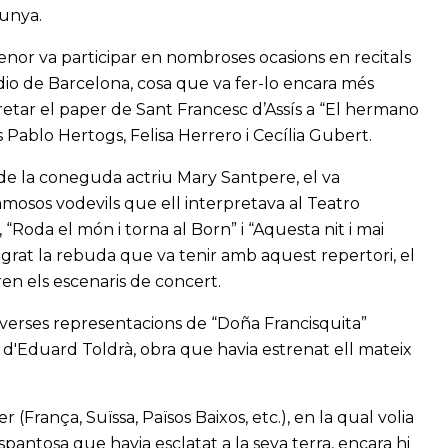
lunya.
nor va participar en nombroses ocasions en recitals
dio de Barcelona, cosa que va fer-lo encara més
retar el paper de Sant Francesc d’Assís a “El hermano
 Pablo Hertogs, Felisa Herrero i Cecília Gubert.
 de la coneguda actriu Mary Santpere, el va
mosos vodevils que ell interpretava al Teatro
”, “Roda el món i torna al Born” i “Aquesta nit i mai
grat la rebuda que va tenir amb aquest repertori, el
n els escenaris de concert.
diverses representacions de “Doña Francisquita”
” d'Eduard Toldrà, obra que havia estrenat ell mateix
(França, Suïssa, Països Baixos, etc.), en la qual volia
pantosa que havia esclatat a la seva terra, encara hi