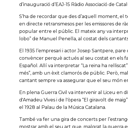
d’inauguració d’EAJ-15 Ràdio Associació de Cata
S’ha de recordar que des d’aquell moment, el te
en directe retransmesos per les emissores de rà
popular entre el públic. El mateix any va interp
lobo” de Manuel Penella, al costat dels cantants
El 1935 l’empresari i actor Josep Santpere, pare
convèncer perquè actués al seu costat en els fa
Español. Allí va interpretar “La reina ha relliscat
més”, amb un èxit clamorós de públic. Però, mal
cantant sempre va assegurar que el seu món ere
En plena Guerra Civil va intervenir al Liceu en 
d'Amadeu Vives i de l'òpera “El giravolt de maig
el 1928 al Palau de la Música Catalana.
També va fer una gira de concerts per l’estranger 
mostrar amb el seu art que, malgrat la guerra es