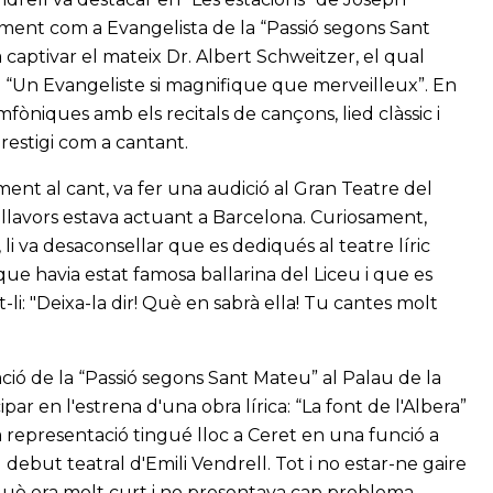
larment com a Evangelista de la “Passió segons Sant
captivar el mateix Dr. Albert Schweitzer, el qual
: “Un Evangeliste si magnifique que merveilleux”. En
mfòniques amb els recitals de cançons, lied clàssic i
restigi com a cantant.
ent al cant, va fer una audició al Gran Teatre del
l llavors estava actuant a Barcelona. Curiosament,
 li va desaconsellar que es dediqués al teatre líric
e havia estat famosa ballarina del Liceu i que es
-li: "Deixa-la dir! Què en sabrà ella! Tu cantes molt
ció de la “Passió segons Sant Mateu” al Palau de la
par en l'estrena d'una obra lírica: “La font de l'Albera”
 representació tingué lloc a Ceret en una funció a
el debut teatral d'Emili Vendrell. Tot i no estar-ne gaire
què era molt curt i no presentava cap problema