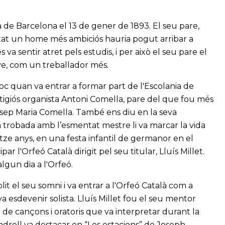
ra de Barcelona el 13 de gener de 1893. El seu pare,
stat un home més ambiciós hauria pogut arribar a
 va sentir atret pels estudis, i per això el seu pare el
ove, com un treballador més.
oc quan va entrar a formar part de l'Escolania de
estigiós organista Antoni Comella, pare del que fou més
Josep Maria Comella. També ens diu en la seva
ra trobada amb l’esmentat mestre li va marcar la vida
ze anys, en una festa infantil de germanor en el
r l'Orfeó Català dirigit pel seu titular, Lluís Millet.
algun dia a l'Orfeó.
it el seu somni i va entrar a l'Orfeó Català com a
a esdevenir solista. Lluís Millet fou el seu mentor
i de cançons i oratoris que va interpretar durant la
endrell va destacar en “Les estacions” de Joseph