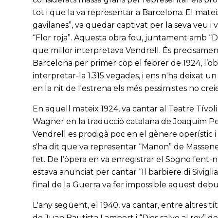
tot i que la va representar a Barcelona. El matei
gavilanes”, va quedar captivat per la seva veu i 
“Flor roja”. Aquesta obra fou, juntament amb “Do
que millor interpretava Vendrell. És precisamen
Barcelona per primer cop el febrer de 1924, l’ob
interpretar-la 1.315 vegades, i ens n'ha deixat u
en la nit de l'estrena els més pessimistes no crei
En aquell mateix 1924, va cantar al Teatre Tívo
Wagner en la traducció catalana de Joaquim Pena
Vendrell es prodigà poc en el gènere operístic 
s'ha dit que va representar “Manon” de Massenet
fet. De l’òpera en va enregistrar el Sogno fent-
estava anunciat per cantar “Il barbiere di Sivigli
final de la Guerra va fer impossible aquest debu
L'any següent, el 1940, va cantar, entre altres t
de Juan Bautista Lambert i “Dios salve al rey” 