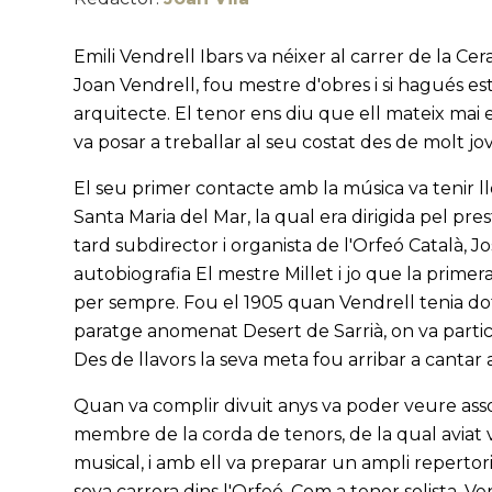
Emili Vendrell Ibars va néixer al carrer de la Ce
Joan Vendrell, fou mestre d'obres i si hagués e
arquitecte. El tenor ens diu que ell mateix mai es
va posar a treballar al seu costat des de molt j
El seu primer contacte amb la música va tenir ll
Santa Maria del Mar, la qual era dirigida pel pr
tard subdirector i organista de l'Orfeó Català, 
autobiografia El mestre Millet i jo que la prime
per sempre. Fou el 1905 quan Vendrell tenia dot
paratge anomenat Desert de Sarrià, on va participa
Des de llavors la seva meta fou arribar a cantar 
Quan va complir divuit anys va poder veure assol
membre de la corda de tenors, de la qual aviat v
musical, i amb ell va preparar un ampli repertor
seva carrera dins l'Orfeó. Com a tenor solista, V