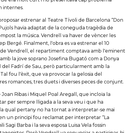
n internes.
a proposar estrenar al Teatre Tívoli de Barcelona “Don
 Pujols havia adaptat de la coneguda tragèdia de
compost la música. Vendrell va haver de vèncer les
ep Bergé. Finalment, l'obra es va estrenar el 10
 de Vendrell, el repartiment comptava amb l'eminent
 i amb la jove soprano Josefina Bugató com a Donya
ol del Fadrí de Sau, però particularment amb la
Tal fou l'èxit, que va provocar la gelosia del
res romances, tres duets i diverses peces de conjunt.
oan Ribas i Miquel Poal Aregall, que incloïa la
ar per sempre lligada a la seva veu i que ha
 la qual pertany no ha tornat a interpretar-se mai
 en un principi fou reclamat per interpretar “La
 Sagi Barba i la seva esposa Luisa Vela fossin
agonistes. Però Vendrell va renunciar a participar-hi,