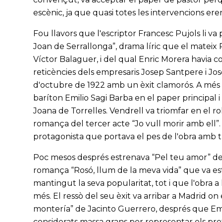
escènic, ja que quasi totes les intervencions ere
Fou llavors que l'escriptor Francesc Pujols li v
Joan de Serrallonga”, drama líric que el mateix
Víctor Balaguer, i del qual Enric Morera havia 
reticències dels empresaris Josep Santpere i Jos
d'octubre de 1922 amb un èxit clamorós. A més
baríton Emilio Sagi Barba en el paper principal
Joana de Torrelles. Vendrell va triomfar en el r
romança del tercer acte “Jo vull morir amb ell”. 
protagonista que portava el pes de l'obra amb t
Poc mesos després estrenava “Pel teu amor” de J
romança “Rosó, llum de la meva vida” que va est
mantingut la seva popularitat, tot i que l'obra a
més. El ressò del seu èxit va arribar a Madrid on
montería” de Jacinto Guerrero, després que Emili
considerats massa grans per representar els prot